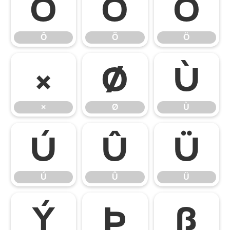
Ô
Õ
Ö
Ô
Õ
Ö
×
Ø
Ù
×
Ø
Ù
Ú
Û
Ü
Ú
Û
Ü
Ý
Þ
ß