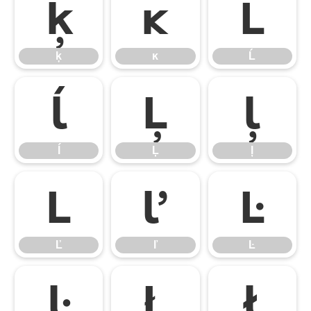
ķ
ĸ
Ĺ
ķ
ĸ
Ĺ
ĺ
Ļ
ļ
ĺ
Ļ
ļ
Ľ
ľ
Ŀ
Ľ
ľ
Ŀ
ŀ
Ł
ł