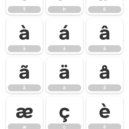
Ý
Þ
ß
à
á
â
à
á
â
ã
ä
å
ã
ä
å
æ
ç
è
æ
ç
è