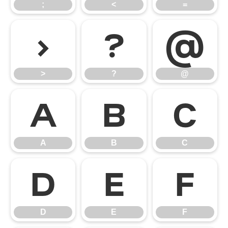
;
<
=
>
?
@
>
?
@
A
B
C
A
B
C
D
E
F
D
E
F