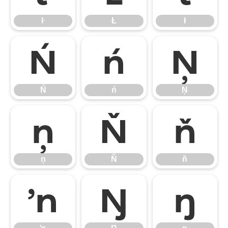
ŀ
Ł
ł
Ń
ń
Ņ
Ń
ń
Ņ
ņ
Ň
ň
ņ
Ň
ň
ŉ
Ŋ
ŋ