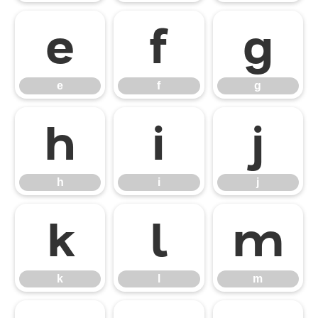
e
f
g
e
f
g
h
i
j
h
i
j
k
l
m
k
l
m