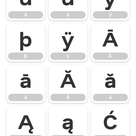
û
ü
ý
þ
ÿ
Ā
þ
ÿ
Ā
ā
Ă
ă
ā
Ă
ă
Ą
ą
Ć