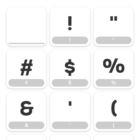
!
"
!
"
#
$
%
#
$
%
&
'
(
&
'
(