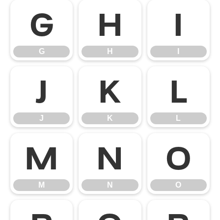
G
H
I
G
H
I
J
K
L
J
K
L
M
N
O
M
N
O