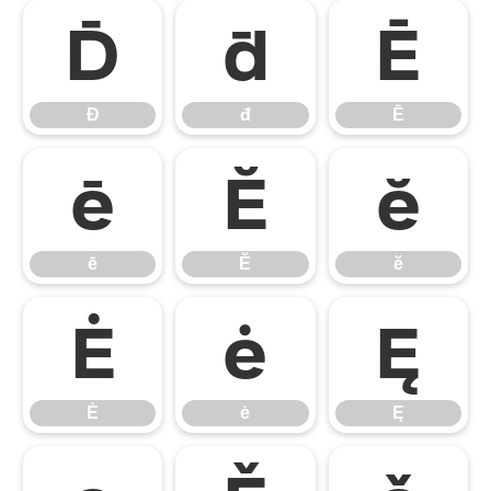
Đ
đ
Ē
Đ
đ
Ē
ē
Ĕ
ĕ
ē
Ĕ
ĕ
Ė
ė
Ę
Ė
ė
Ę