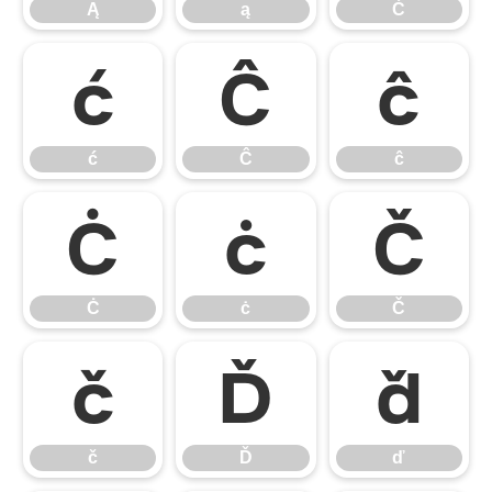
Ą
ą
Ć
ć
Ĉ
ĉ
ć
Ĉ
ĉ
Ċ
ċ
Č
Ċ
ċ
Č
č
Ď
ď
č
Ď
ď