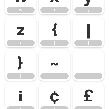
w
x
y
z
{
|
z
{
|
}
~
}
~
¡
¢
£