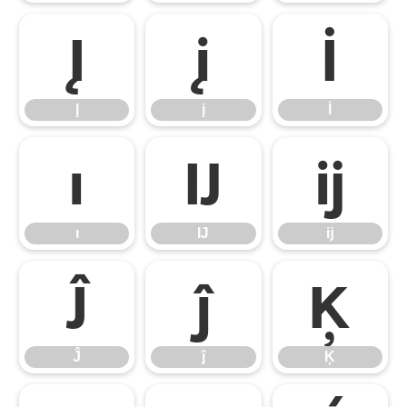
Į
į
İ
Į
į
İ
ı
Ĳ
ĳ
ı
Ĳ
ĳ
Ĵ
ĵ
Ķ
Ĵ
ĵ
Ķ