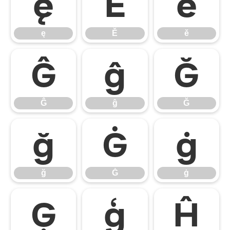
ę
Ě
ě
ę
Ě
ě
Ĝ
ĝ
Ğ
Ĝ
ĝ
Ğ
ğ
Ġ
ġ
ğ
Ġ
ġ
Ģ
ģ
Ĥ