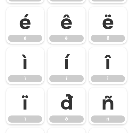
é
ê
ë
é
ê
ë
ì
í
î
ì
í
î
ï
ð
ñ
ï
ð
ñ