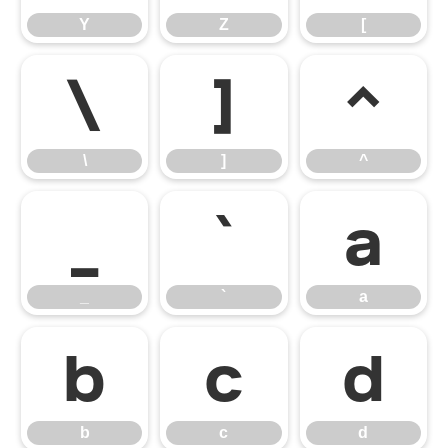
Y
Z
[
\
]
^
\
]
^
_
`
a
_
`
a
b
c
d
b
c
d