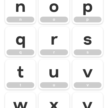
n
o
p
n
o
p
q
r
s
q
r
s
t
u
v
t
u
v
w
x
y