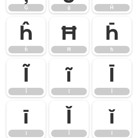
Ģ
ģ
Ĥ
ĥ
Ħ
ħ
ĥ
Ħ
ħ
Ĩ
ĩ
Ī
Ĩ
ĩ
Ī
ī
Ĭ
ĭ
ī
Ĭ
ĭ