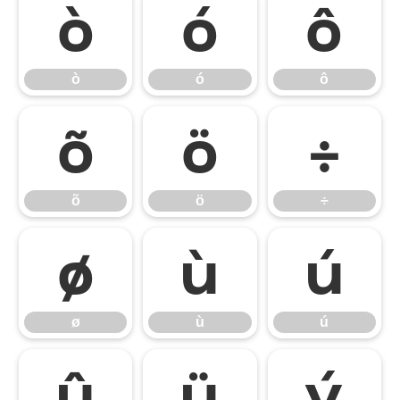
ò
ó
ô
ò
ó
ô
õ
ö
÷
õ
ö
÷
ø
ù
ú
ø
ù
ú
û
ü
ý