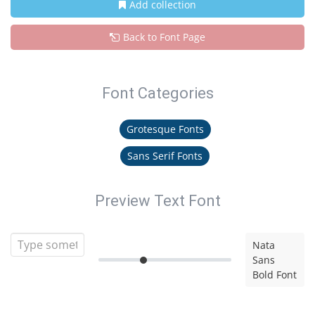
Add collection
Back to Font Page
Font Categories
Grotesque Fonts
Sans Serif Fonts
Preview Text Font
Nata
Sans
Bold Font