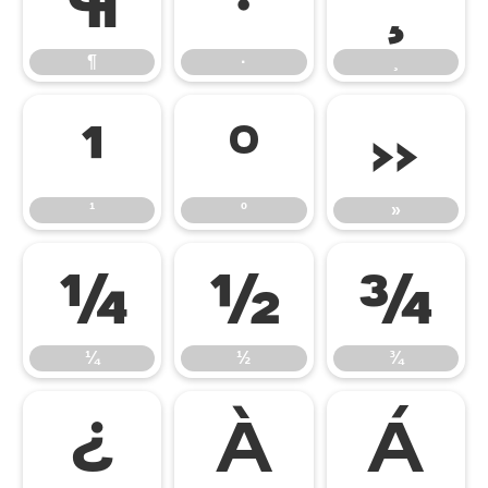
¶
·
¸
¶
·
¸
¹
º
»
¹
º
»
¼
½
¾
¼
½
¾
¿
À
Á