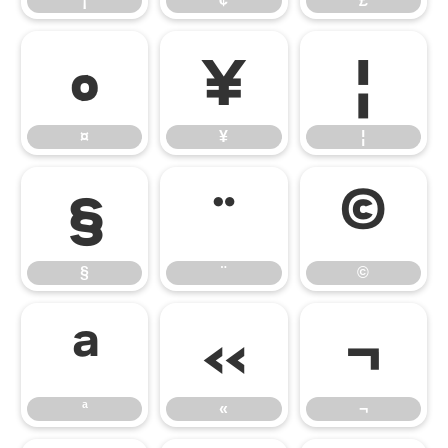
¡
¢
£
¤
¥
¦
¤
¥
¦
§
¨
©
§
¨
©
ª
«
¬
ª
«
¬