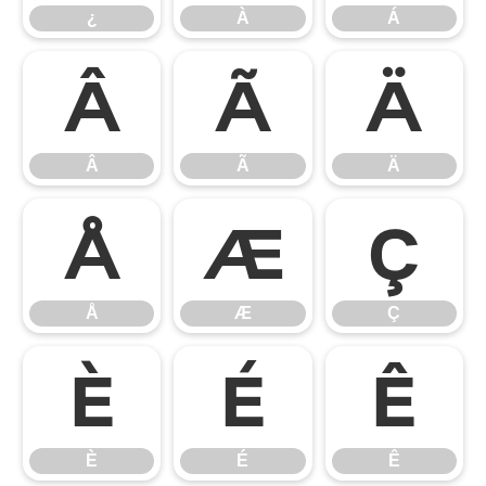
¿
À
Á
Â
Ã
Ä
Â
Ã
Ä
Å
Æ
Ç
Å
Æ
Ç
È
É
Ê
È
É
Ê