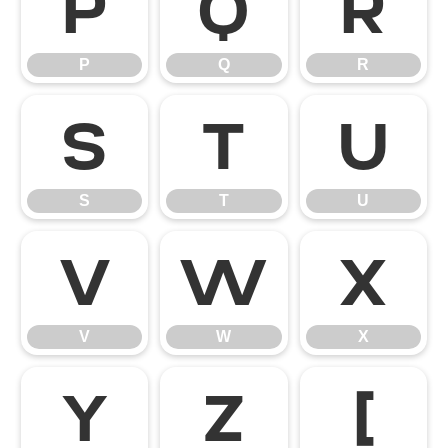
P
Q
R
P
Q
R
S
T
U
S
T
U
V
W
X
V
W
X
Y
Z
[