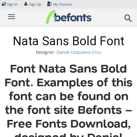
Skip
🔐
👤
Sign In
Sign Up
My Account
to
content
Nata Sans Bold Font
Designer:
Daniel Uzquiano Cruz
Font Nata Sans Bold
Font. Examples of this
font can be found on
the font site Befonts –
Free Fonts Download,