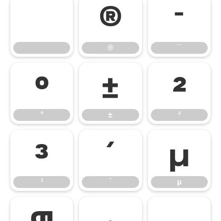
®
¯
®
¯
°
±
²
°
±
²
³
´
µ
³
´
µ