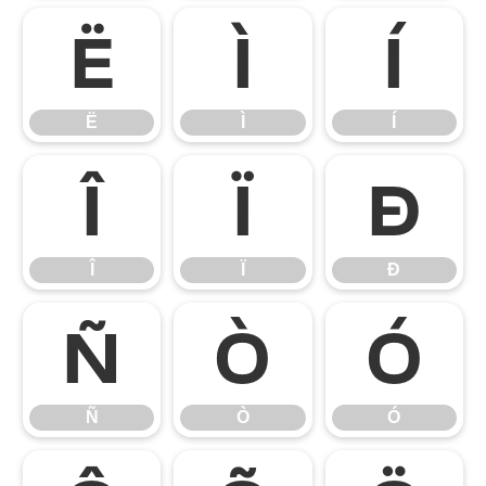
Ë
Ì
Í
Ë
Ì
Í
Î
Ï
Ð
Î
Ï
Ð
Ñ
Ò
Ó
Ñ
Ò
Ó