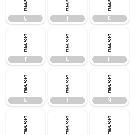
Ļ
ļ
Ľ
Ļ
ļ
Ľ
ľ
Ŀ
ŀ
ľ
Ŀ
ŀ
Ł
ł
Ń
Ł
ł
Ń
ń
Ņ
ņ