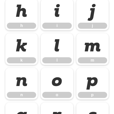
h
i
j
h
i
j
k
l
m
k
l
m
n
o
p
n
o
p