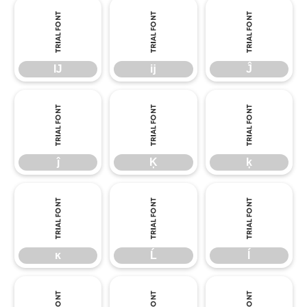
Ĳ
ĳ
Ĵ
Ĳ
ĳ
Ĵ
ĵ
Ķ
ķ
ĵ
Ķ
ķ
ĸ
Ĺ
ĺ
ĸ
Ĺ
ĺ