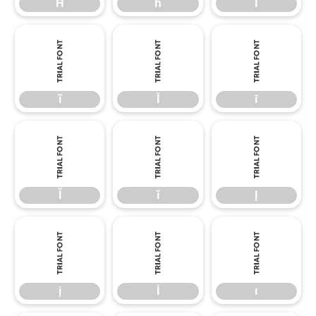
Ħ
ħ
Ĩ
ĩ
Ī
ī
ĩ
Ī
ī
Ĭ
ĭ
Į
Ĭ
ĭ
Į
į
İ
ı
į
İ
ı