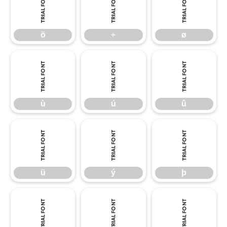
ö
÷
ø
ö
÷
ø
ù
ú
û
ù
ú
û
ü
ý
þ
ü
ý
þ
ÿ
Ā
ā