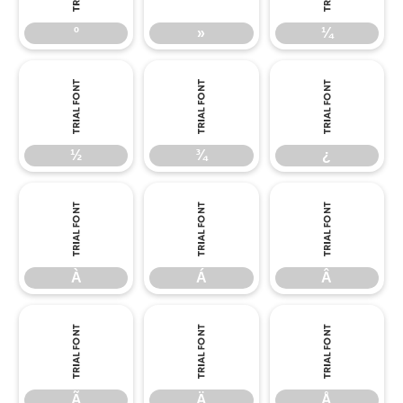
º
»
¼
½
¾
¿
½
¾
¿
À
Á
Â
À
Á
Â
Ã
Ä
Å
Ã
Ä
Å