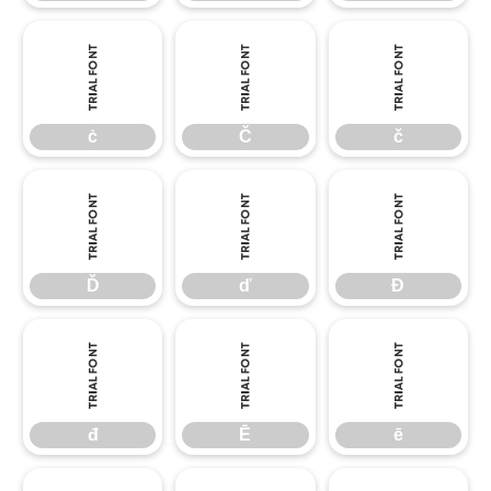
ċ
Č
č
ċ
Č
č
Ď
ď
Đ
Ď
ď
Đ
đ
Ē
ē
đ
Ē
ē