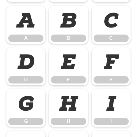
A
B
C
A
B
C
D
E
F
D
E
F
G
H
I
G
H
I