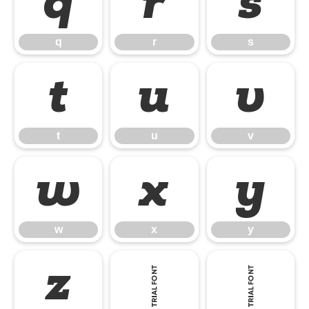
q
r
s
q
r
s
t
u
v
t
u
v
w
x
y
w
x
y
z
{
|