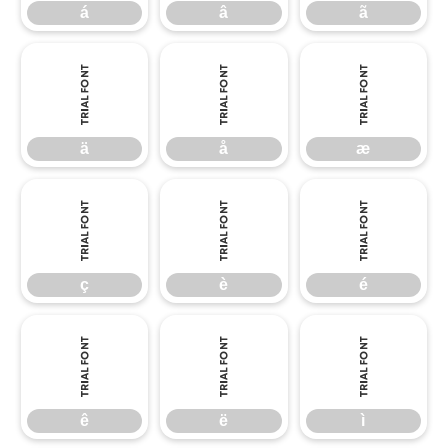
á
â
ã
ä
å
æ
ä
å
æ
ç
è
é
ç
è
é
ê
ë
ì
ê
ë
ì