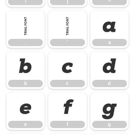
\
]
^
_
`
a
_
`
a
b
c
d
b
c
d
e
f
g
e
f
g