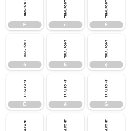
Ĕ
ĕ
Ė
Ĕ
ĕ
Ė
ė
Ę
ę
ė
Ę
ę
Ě
ě
Ĝ
Ě
ě
Ĝ
ĝ
Ğ
ğ