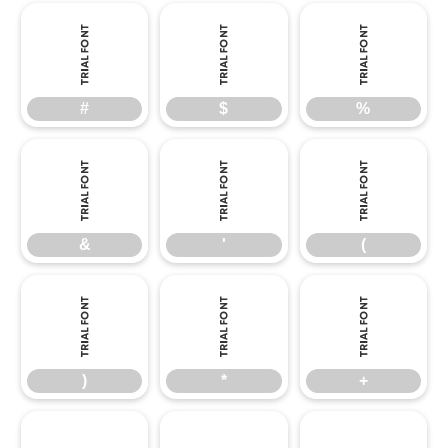
#
$
%
#
$
%
&
'
(
&
'
(
)
*
+
)
*
+