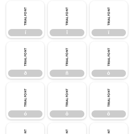
í
î
ï
í
î
ï
ð
ñ
ò
ð
ñ
ò
ó
ô
õ
ó
ô
õ