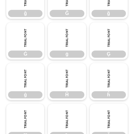
ĝ
Ğ
ğ
Ġ
ġ
Ģ
Ġ
ġ
Ģ
ģ
Ĥ
ĥ
ģ
Ĥ
ĥ
Ħ
ħ
Ĩ