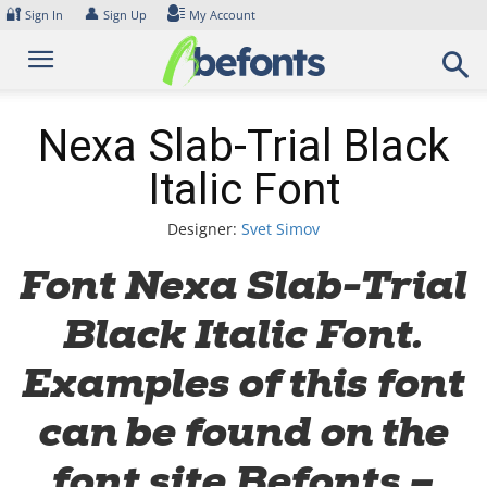
Skip
🔐
👤
Sign In
Sign Up
My Account
to
content
Nexa Slab-Trial Black
Italic Font
Designer:
Svet Simov
Font Nexa Slab-Trial
Black Italic Font.
Examples of this font
can be found on the
font site Befonts –