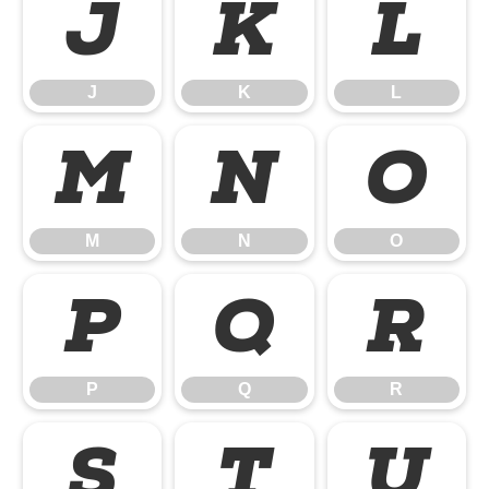
J
K
L
J
K
L
M
N
O
M
N
O
P
Q
R
P
Q
R
S
T
U