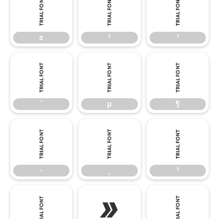
±
²
³
±
²
³
´
µ
¶
´
µ
¶
·
¸
¹
·
¸
¹
º
»
¼