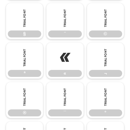
§
¨
©
§
¨
©
ª
«
¬
ª
«
¬
®
¯
°
®
¯
°