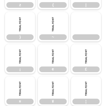
z
{
|
}
~
}
~
¡
¢
£
¡
¢
£
¤
¥
¦
¤
¥
¦