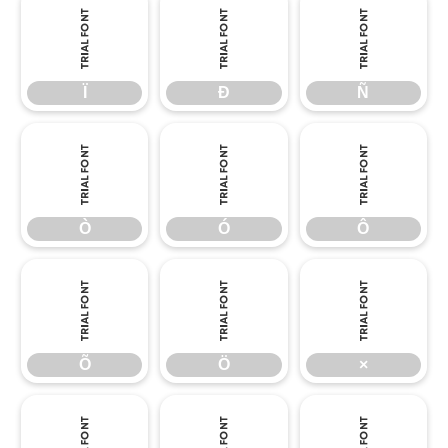
Ï
Ð
Ñ
Ï
Ð
Ñ
Ò
Ó
Ô
Ò
Ó
Ô
Õ
Ö
×
Õ
Ö
×
Ø
Ù
Ú