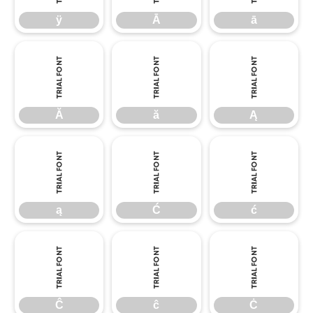
ÿ
Ā
ā
Ă
ă
Ą
Ă
ă
Ą
ą
Ć
ć
ą
Ć
ć
Ĉ
ĉ
Ċ
Ĉ
ĉ
Ċ