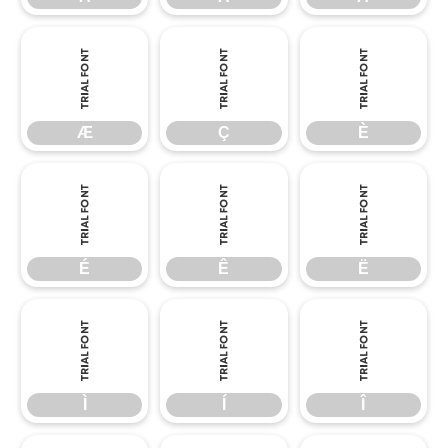
Æ
Ç
È
Æ
Ç
È
É
Ê
Ë
É
Ê
Ë
Ì
Í
Î
Ì
Í
Î