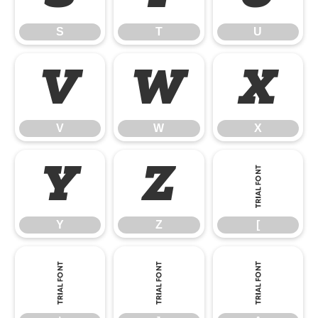
S
T
U
V
W
X
V
W
X
Y
Z
[
Y
Z
[
\
]
^