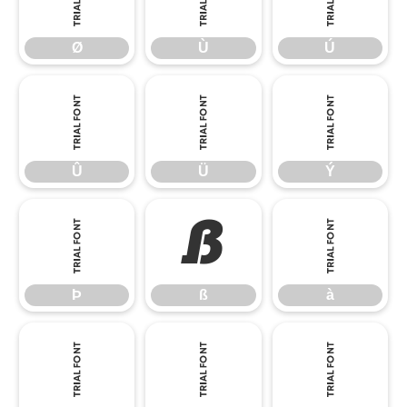
Ø
Ù
Ú
Û
Ü
Ý
Û
Ü
Ý
Þ
ß
à
Þ
ß
à
á
â
ã