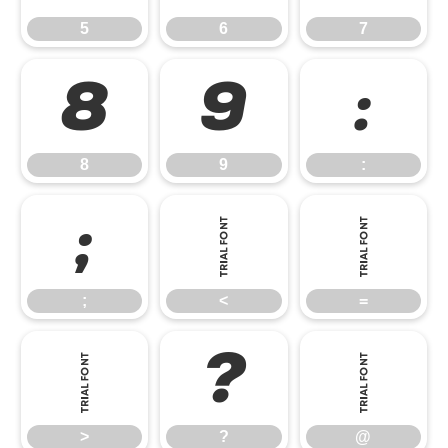
5
6
7
8
9
:
8
9
:
;
<
=
;
<
=
>
?
@
>
?
@