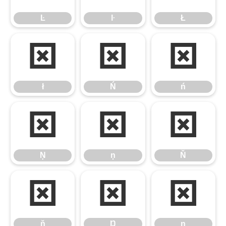
Ŀ
ŀ
Ł
ł
Ń
ń
ł
Ń
ń
Ņ
ņ
Ň
Ņ
ņ
Ň
ň
Ŋ
ŋ
ň
Ŋ
ŋ