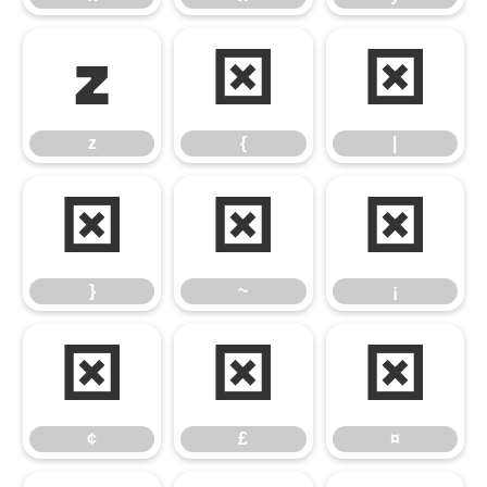
z
{
|
z
{
|
}
~
¡
}
~
¡
¢
£
¤
¢
£
¤