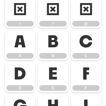
>
?
@
>
?
@
A
B
C
A
B
C
D
E
F
D
E
F