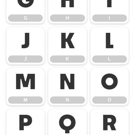
G
H
I
G
H
I
J
K
L
J
K
L
M
N
O
M
N
O
P
Q
R