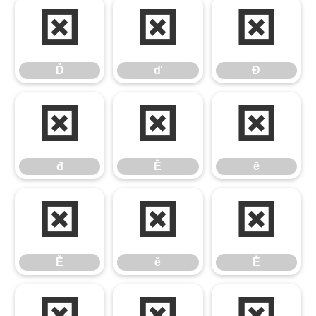
Ď
ď
Đ
Ď
ď
Đ
đ
Ē
ē
đ
Ē
ē
Ĕ
ĕ
Ė
Ĕ
ĕ
Ė