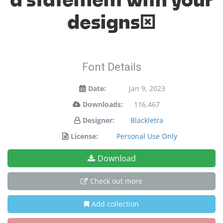
a statement with your
designs!
Font Details
Date:
Jan 9, 2023
Downloads:
116,467
Designer:
Blackletra
License:
Personal Use Only
Download
Check out more
Add collection