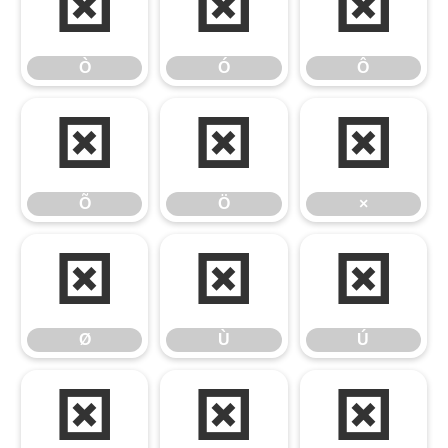
Ò
Ó
Ô
Ò
Ó
Ô
Õ
Ö
×
Õ
Ö
×
Ø
Ù
Ú
Ø
Ù
Ú
Û
Ü
Ý