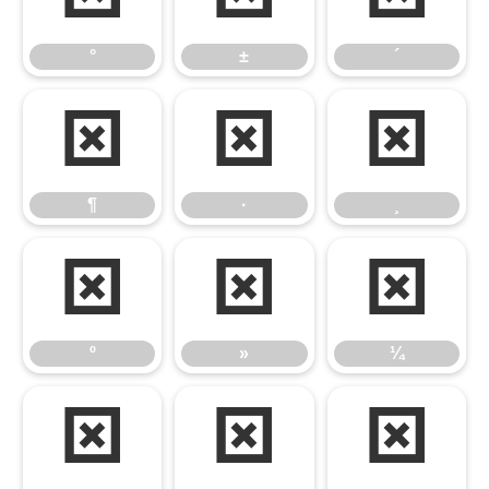
°
±
´
¶
·
¸
¶
·
¸
º
»
¼
º
»
¼
½
¾
¿