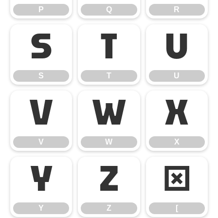
P
Q
R
S
T
U
S
T
U
V
W
X
V
W
X
Y
Z
[
Y
Z
[