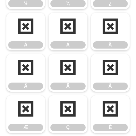
½
¾
¿
À
Á
Â
À
Á
Â
Ã
Ä
Å
Ã
Ä
Å
Æ
Ç
È
Æ
Ç
È