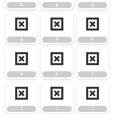
Ġ
ġ
Ģ
ģ
Ĥ
ĥ
ģ
Ĥ
ĥ
Ħ
ħ
Ĩ
Ħ
ħ
Ĩ
ĩ
Ī
ī
ĩ
Ī
ī