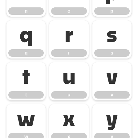
n
o
p
q
r
s
q
r
s
t
u
v
t
u
v
w
x
y
w
x
y