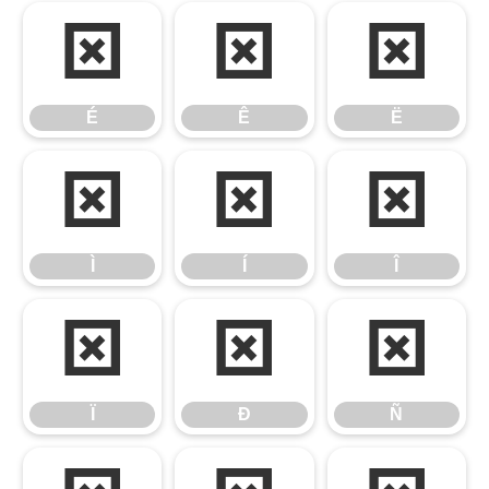
É
Ê
Ë
É
Ê
Ë
Ì
Í
Î
Ì
Í
Î
Ï
Ð
Ñ
Ï
Ð
Ñ