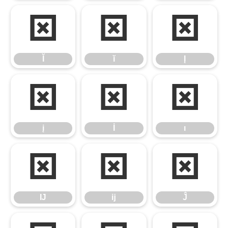
Ĭ
ĭ
Į
Ĭ
ĭ
Į
į
İ
ı
į
İ
ı
Ĳ
ĳ
Ĵ
Ĳ
ĳ
Ĵ