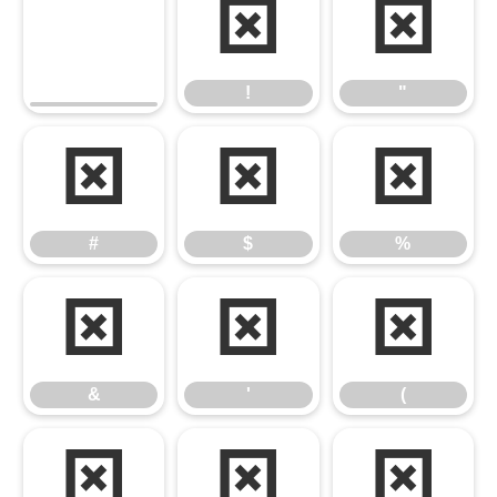
!
"
!
"
#
$
%
#
$
%
&
'
(
&
'
(
)
*
+