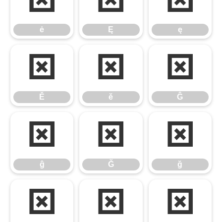
ė
Ę
ę
ė
Ę
ę
Ě
ě
Ĝ
Ě
ě
Ĝ
ĝ
Ğ
ğ
ĝ
Ğ
ğ
Ġ
ġ
Ģ