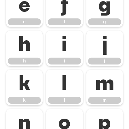
e
f
g
e
f
g
h
i
j
h
i
j
k
l
m
k
l
m
n
o
p