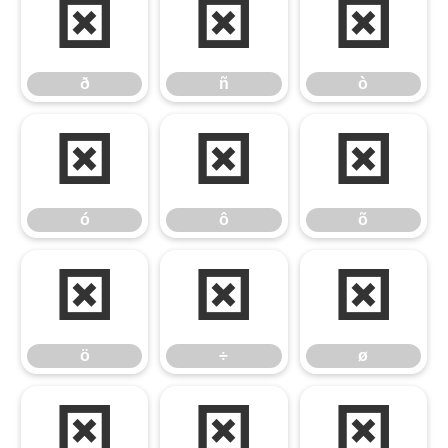
ð
ñ
ò
ð
ñ
ò
ó
ô
õ
ó
ô
õ
ö
÷
ø
ö
÷
ø
ù
ú
û