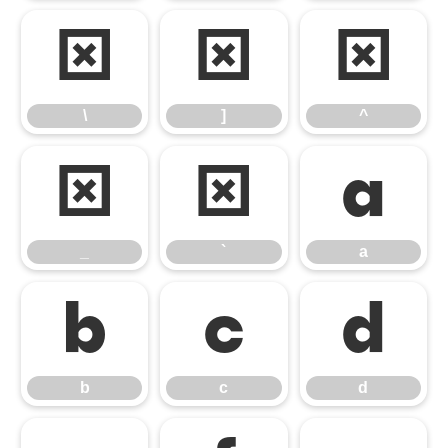
\
]
^
\
]
^
_
`
a
_
`
a
b
c
d
b
c
d