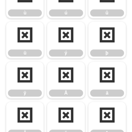
ù
ú
û
ü
ý
þ
ü
ý
þ
ÿ
Ā
ā
ÿ
Ā
ā
Ă
ă
Ą