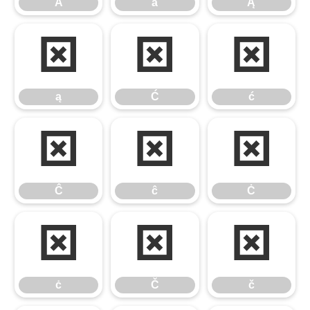
Ă
ă
Ą
ą
Ć
ć
ą
Ć
ć
Ĉ
ĉ
Ċ
Ĉ
ĉ
Ċ
ċ
Č
č
ċ
Č
č