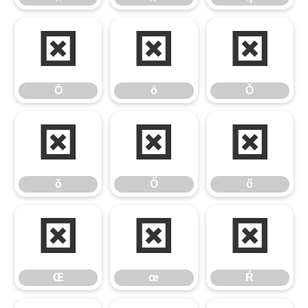
Ō
ō
Ŏ
Ō
ō
Ŏ
ŏ
Ő
ő
ŏ
Ő
ő
Œ
œ
Ŕ
Œ
œ
Ŕ