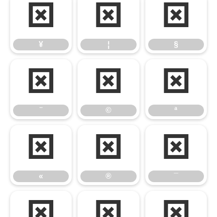
¥
¦
§
¥
¦
§
¨
©
ª
¨
©
ª
«
®
¯
«
®
¯
°
±
´