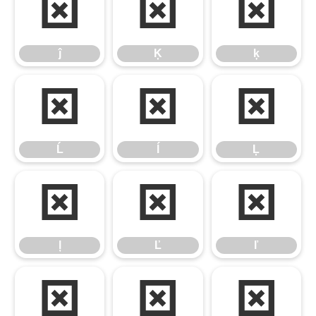
ĵ
Ķ
ķ
ĵ
Ķ
ķ
Ĺ
ĺ
Ļ
Ĺ
ĺ
Ļ
ļ
Ľ
ľ
ļ
Ľ
ľ
Ŀ
ŀ
Ł