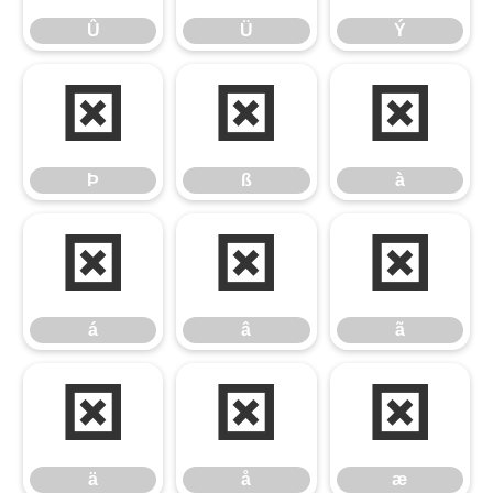
Û
Ü
Ý
Þ
ß
à
Þ
ß
à
á
â
ã
á
â
ã
ä
å
æ
ä
å
æ