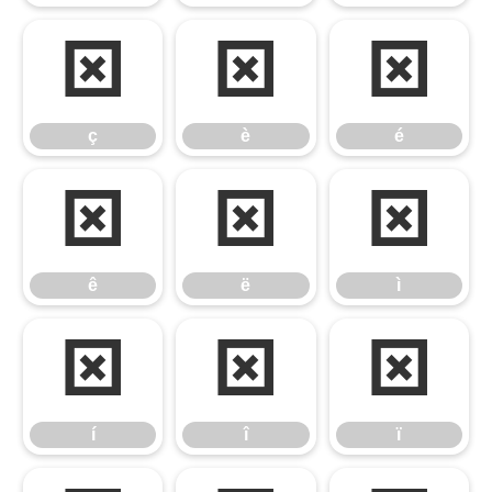
ç
è
é
ç
è
é
ê
ë
ì
ê
ë
ì
í
î
ï
í
î
ï