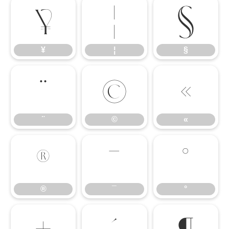
¥
¦
§
¥
¦
§
¨
©
«
¨
©
«
®
¯
°
®
¯
°