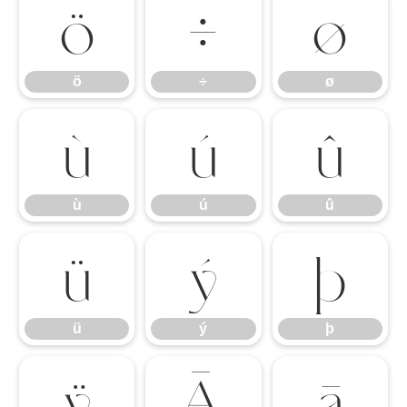
ö
÷
ø
ö
÷
ø
ù
ú
û
ù
ú
û
ü
ý
þ
ü
ý
þ
ÿ
Ā
ā