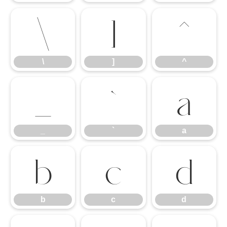
\
]
^
\
]
^
_
`
a
_
`
a
b
c
d
b
c
d