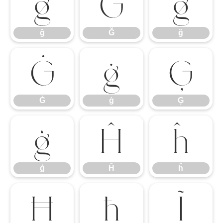
ĝ
Ğ
ğ
ĝ
Ğ
ğ
Ġ
ġ
Ģ
Ġ
ġ
Ģ
ģ
Ĥ
ĥ
ģ
Ĥ
ĥ
Ħ
ħ
Ĩ