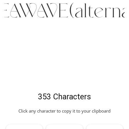
EAWAVE(alternat
t
353 Characters
Click any character to copy it to your clipboard