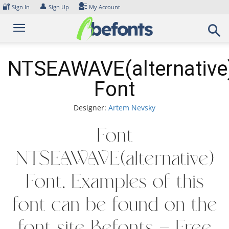
Skip
🔐
👤
Sign In
Sign Up
My Account
to
content
NTSEAWAVE(alternative
Font
Designer:
Artem Nevsky
Font
NTSEAWAVE(alternative)
Font. Examples of this
font can be found on the
font site Befonts – Free