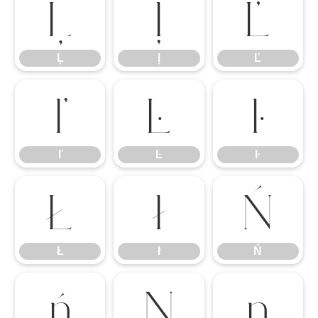
Ļ
ļ
Ľ
Ļ
ļ
Ľ
ľ
Ŀ
ŀ
ľ
Ŀ
ŀ
Ł
ł
Ń
Ł
ł
Ń
ń
Ņ
ņ