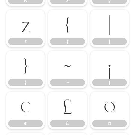
w
x
y
z
{
|
z
{
|
}
~
¡
}
~
¡
¢
£
¤
¢
£
¤