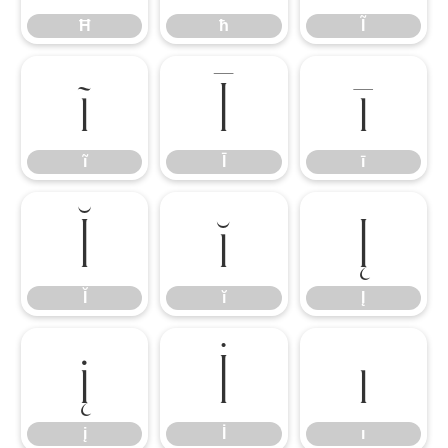
Ħ
ħ
Ĩ
ĩ
Ī
ī
ĩ
Ī
ī
Ĭ
ĭ
Į
Ĭ
ĭ
Į
į
İ
ı
į
İ
ı