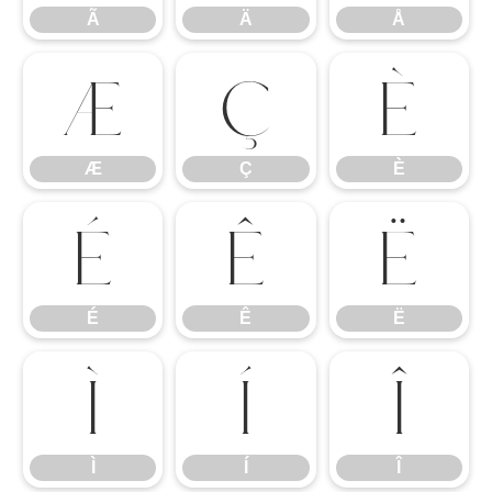
Ã
Ä
Å
Æ
Ç
È
Æ
Ç
È
É
Ê
Ë
É
Ê
Ë
Ì
Í
Î
Ì
Í
Î