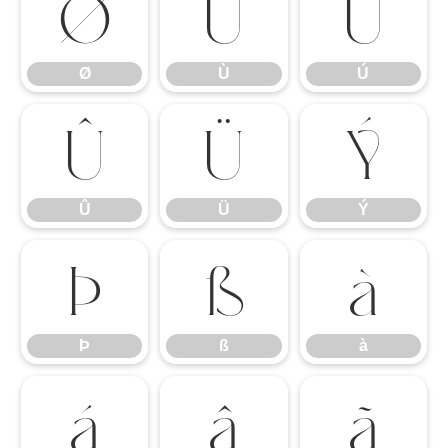
Ø
Ù
Ú
Ø
Ù
Ú
Û
Ü
Ý
Û
Ü
Ý
Þ
ß
à
Þ
ß
à
á
â
ã