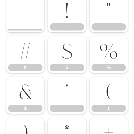
!
"
!
"
#
$
%
#
$
%
&
'
(
&
'
(
)
*
+