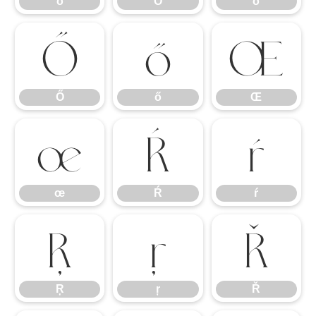
ō
Ŏ
ŏ
Ő
ő
Œ
Ő
ő
Œ
œ
Ŕ
ŕ
œ
Ŕ
ŕ
Ŗ
ŗ
Ř
Ŗ
ŗ
Ř