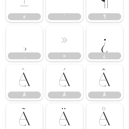
±
´
¶
±
´
¶
¸
»
¿
¸
»
¿
À
Á
Â
À
Á
Â
Ã
Ä
Å