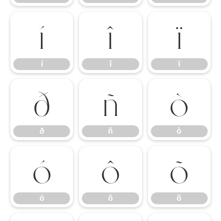
í
î
ï
í
î
ï
ð
ñ
ò
ð
ñ
ò
ó
ô
õ
ó
ô
õ