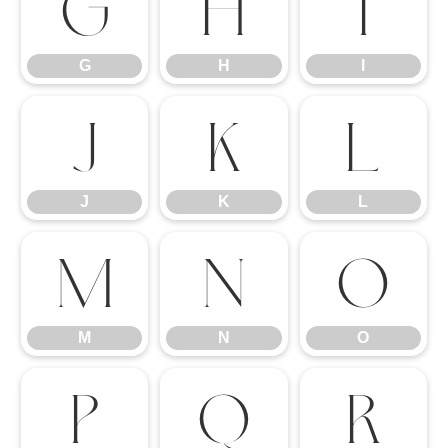
G
H
I
G
H
I
J
K
L
J
K
L
M
N
O
M
N
O
P
Q
R