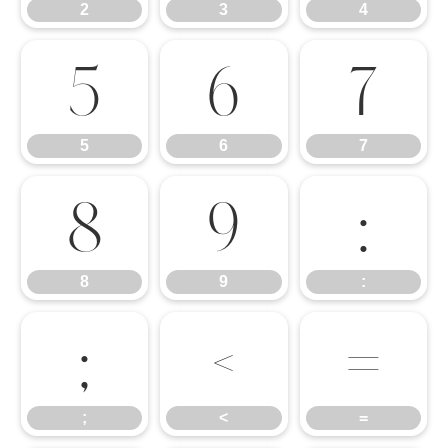
2
3
4
5
6
7
5
6
7
8
9
:
8
9
:
;
<
=
;
<
=