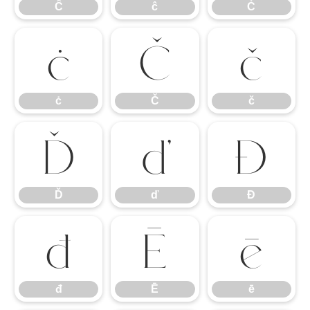
Ĉ
ĉ
Ċ
ċ
Č
č
ċ
Č
č
Ď
ď
Đ
Ď
ď
Đ
đ
Ē
ē
đ
Ē
ē