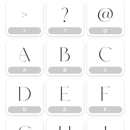
>
?
@
>
?
@
A
B
C
A
B
C
D
E
F
D
E
F