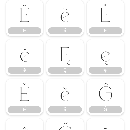
Ĕ
ĕ
Ė
Ĕ
ĕ
Ė
ė
Ę
ę
ė
Ę
ę
Ě
ě
Ĝ
Ě
ě
Ĝ