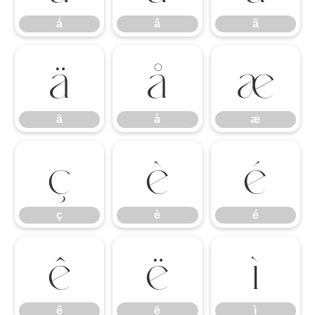
á
â
ã
ä
å
æ
ä
å
æ
ç
è
é
ç
è
é
ê
ë
ì
ê
ë
ì