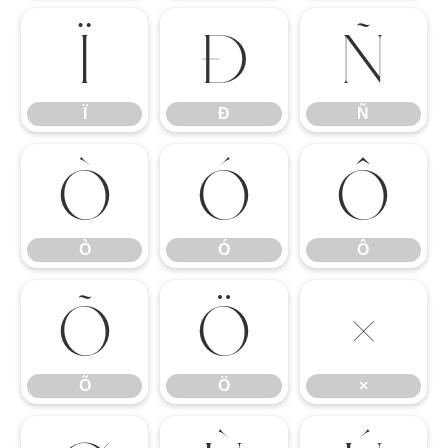
Ï
Ð
Ñ
Ï
Ð
Ñ
Ò
Ó
Ô
Ò
Ó
Ô
Õ
Ö
×
Õ
Ö
×