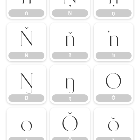
ń
Ņ
ņ
Ň
ň
ŉ
Ň
ň
ŉ
Ŋ
ŋ
Ō
Ŋ
ŋ
Ō
ō
Ŏ
ŏ