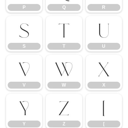
P
Q
R
S
T
U
S
T
U
V
W
X
V
W
X
Y
Z
[
Y
Z
[