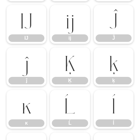
Ĳ
ĳ
Ĵ
Ĳ
ĳ
Ĵ
ĵ
Ķ
ķ
ĵ
Ķ
ķ
ĸ
Ĺ
ĺ
ĸ
Ĺ
ĺ