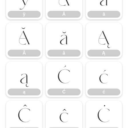
ÿ
Ā
ā
Ă
ă
Ą
Ă
ă
Ą
ą
Ć
ć
ą
Ć
ć
Ĉ
ĉ
Ċ