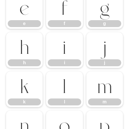
e
f
g
e
f
g
h
i
j
h
i
j
k
l
m
k
l
m
n
o
p