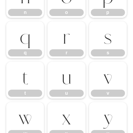
n
o
p
q
r
s
q
r
s
t
u
v
t
u
v
w
x
y