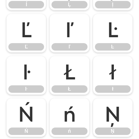
ĺ
Ļ
ļ
Ľ
ľ
Ŀ
Ľ
ľ
Ŀ
ŀ
Ł
ł
ŀ
Ł
ł
Ń
ń
Ņ
Ń
ń
Ņ