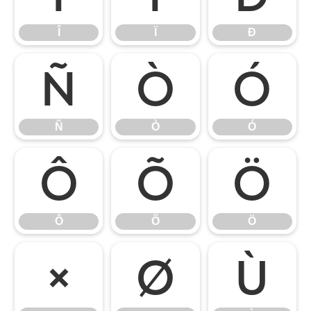
Î
Ï
Ð
Ñ
Ò
Ó
Ñ
Ò
Ó
Ô
Õ
Ö
Ô
Õ
Ö
×
Ø
Ù