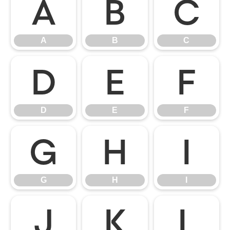
A
B
C
A
B
C
D
E
F
D
E
F
G
H
I
G
H
I
J
K
L