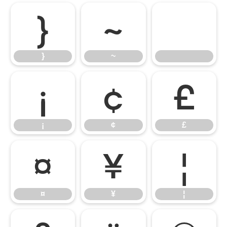
}
~
}
~
¡
¢
£
¡
¢
£
¤
¥
¦
¤
¥
¦