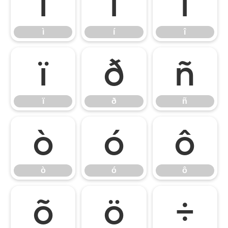
ì
í
î
ì
í
î
ï
ð
ñ
ï
ð
ñ
ò
ó
ô
ò
ó
ô
õ
ö
÷