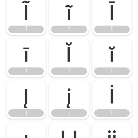
Ĩ
ĩ
Ī
Ĩ
ĩ
Ī
ī
Ĭ
ĭ
ī
Ĭ
ĭ
Į
į
İ
Į
į
İ
ı
Ĳ
ĳ