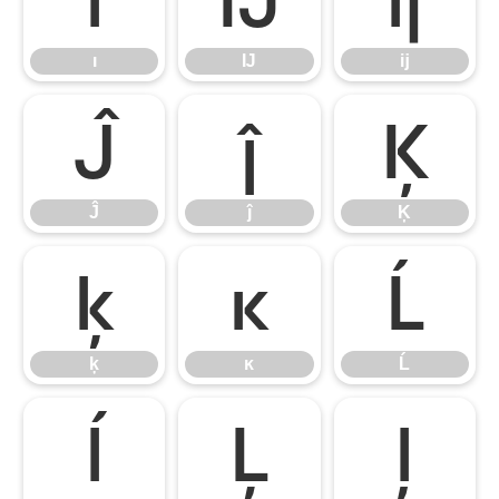
ı
Ĳ
ĳ
Ĵ
ĵ
Ķ
Ĵ
ĵ
Ķ
ķ
ĸ
Ĺ
ķ
ĸ
Ĺ
ĺ
Ļ
ļ