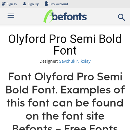
Skip
🔐
👤
Sign In
Sign Up
My Account
to
content
Olyford Pro Semi Bold
Font
Designer:
Savchuk Nikolay
Font Olyford Pro Semi
Bold Font. Examples of
this font can be found
on the font site
Befonts – Free Fonts