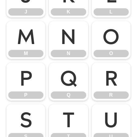
J
K
L
M
N
O
M
N
O
P
Q
R
P
Q
R
S
T
U
S
T
U