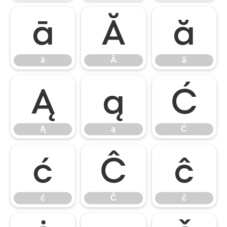
ā
Ă
ă
ā
Ă
ă
Ą
ą
Ć
Ą
ą
Ć
ć
Ĉ
ĉ
ć
Ĉ
ĉ