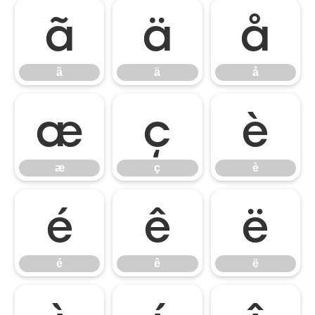
ã
ä
å
ã
ä
å
æ
ç
è
æ
ç
è
é
ê
ë
é
ê
ë