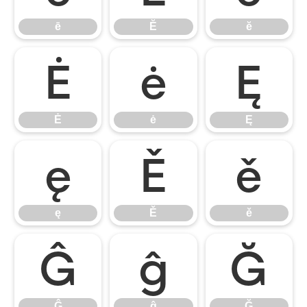
ē
Ĕ
ĕ
Ė
ė
Ę
Ė
ė
Ę
ę
Ě
ě
ę
Ě
ě
Ĝ
ĝ
Ğ
Ĝ
ĝ
Ğ