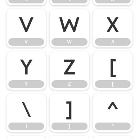
V
W
X
V
W
X
Y
Z
[
Y
Z
[
\
]
^
\
]
^