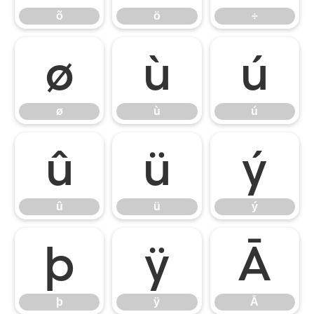
õ
ö
÷
ø
ù
ú
ø
ù
ú
û
ü
ý
û
ü
ý
þ
ÿ
Ā
þ
ÿ
Ā