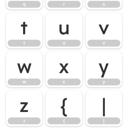
q
r
s
t
u
v
t
u
v
w
x
y
w
x
y
z
{
|
z
{
|