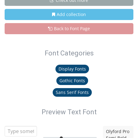
Check out more
Add collection
Back to Font Page
Font Categories
Display Fonts
Gothic Fonts
Sans Serif Fonts
Preview Text Font
Olyford Pro
Semi Bold