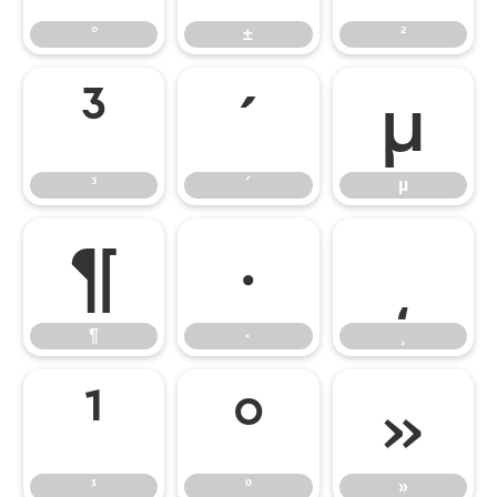
°
±
²
³
´
µ
³
´
µ
¶
·
¸
¶
·
¸
¹
º
»
¹
º
»