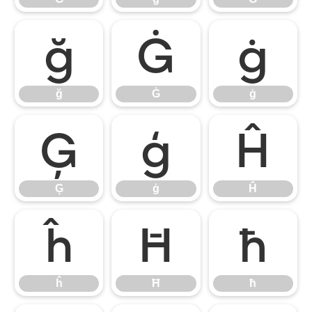
ğ
Ġ
ġ
ğ
Ġ
ġ
Ģ
ģ
Ĥ
Ģ
ģ
Ĥ
ĥ
Ħ
ħ
ĥ
Ħ
ħ