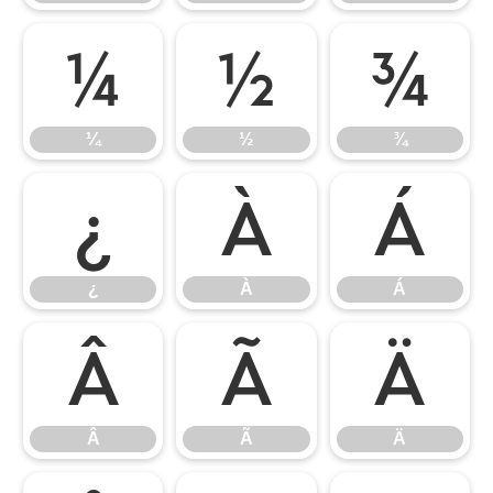
¼
½
¾
¼
½
¾
¿
À
Á
¿
À
Á
Â
Ã
Ä
Â
Ã
Ä