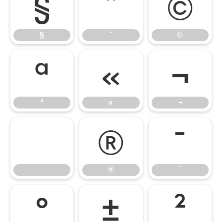
§
¨
©
§
¨
©
ª
«
¬
ª
«
¬
®
¯
®
¯
°
±
²