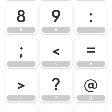
8
9
:
8
9
:
;
<
=
;
<
=
>
?
@
>
?
@