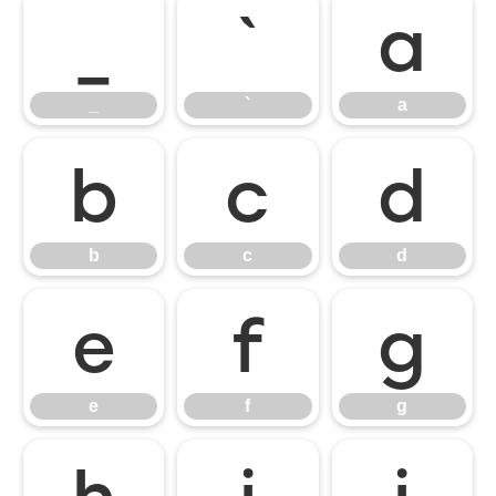
_
`
a
_
`
a
b
c
d
b
c
d
e
f
g
e
f
g
h
i
j