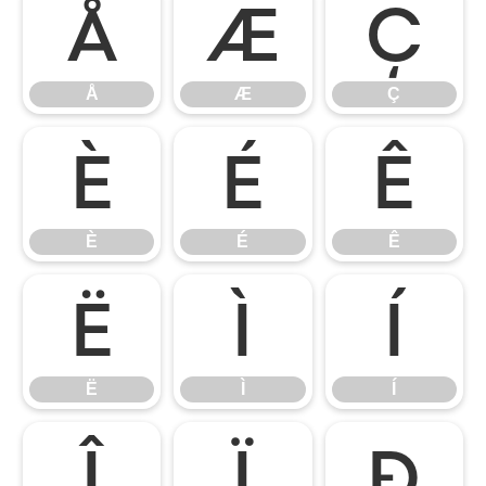
Å
Æ
Ç
Å
Æ
Ç
È
É
Ê
È
É
Ê
Ë
Ì
Í
Ë
Ì
Í
Î
Ï
Ð