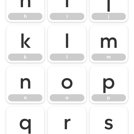
h
i
j
k
l
m
k
l
m
n
o
p
n
o
p
q
r
s