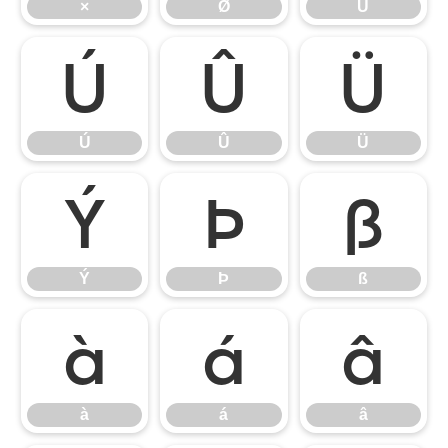
×
Ø
Ù
Ú
Û
Ü
Ú
Û
Ü
Ý
Þ
ß
Ý
Þ
ß
à
á
â
à
á
â