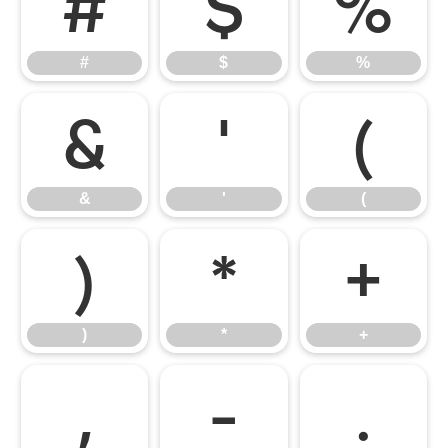
#
$
%
#
$
%
&
'
(
&
'
(
)
*
+
)
*
+
,
-
.