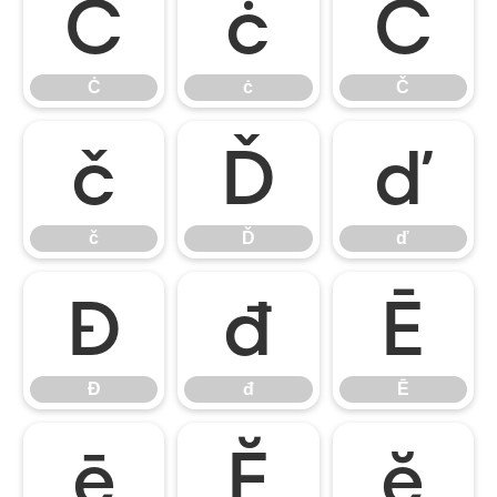
Ċ
ċ
Č
Ċ
ċ
Č
č
Ď
ď
č
Ď
ď
Đ
đ
Ē
Đ
đ
Ē
ē
Ĕ
ĕ