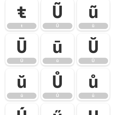
ŧ
Ũ
ũ
ŧ
Ũ
ũ
Ū
ū
Ŭ
Ū
ū
Ŭ
ŭ
Ů
ů
ŭ
Ů
ů