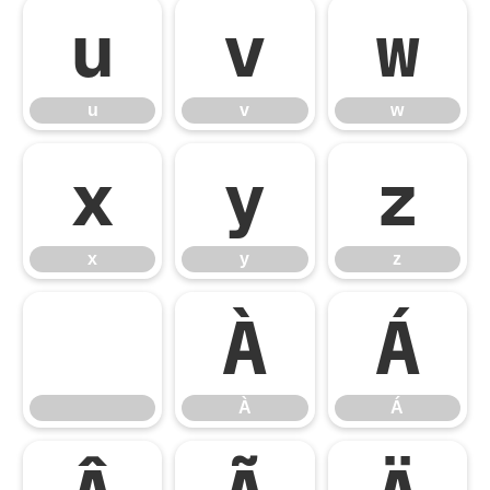
u
v
w
u
v
w
x
y
z
x
y
z
À
Á
À
Á