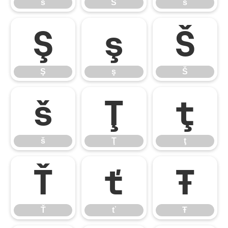
ś
Ŝ
ŝ
Ş
ş
Š
Ş
ş
Š
š
Ţ
ţ
š
Ţ
ţ
Ť
ť
Ŧ
Ť
ť
Ŧ