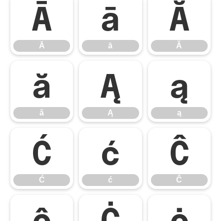
Ā
ā
Ă
Ā
ā
Ă
ă
Ą
ą
ă
Ą
ą
Ć
ć
Ĉ
Ć
ć
Ĉ
ĉ
Ċ
ċ