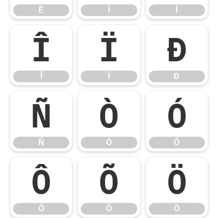
Ë
Ì
Í
Î
Ï
Ð
Î
Ï
Ð
Ñ
Ò
Ó
Ñ
Ò
Ó
Ô
Õ
Ö
Ô
Õ
Ö