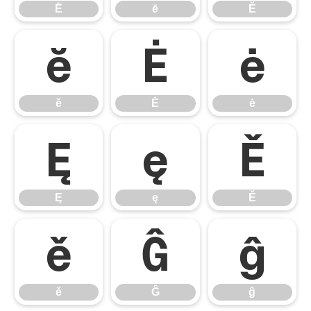
Ē
ē
Ĕ
ĕ
Ė
ė
ĕ
Ė
ė
Ę
ę
Ě
Ę
ę
Ě
ě
Ĝ
ĝ
ě
Ĝ
ĝ