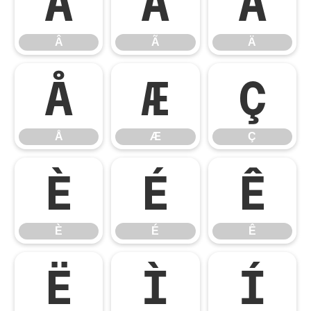
Â
Ã
Ä
Â
Ã
Ä
Å
Æ
Ç
Å
Æ
Ç
È
É
Ê
È
É
Ê
Ë
Ì
Í