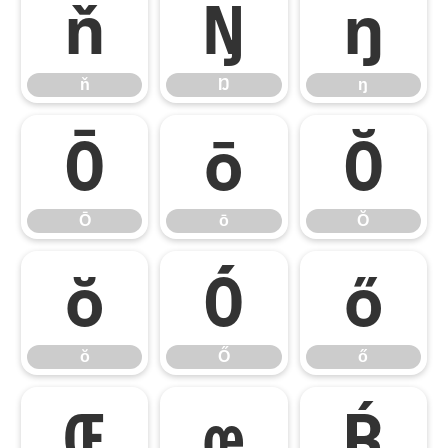
ň
Ŋ
ŋ
ň
Ŋ
ŋ
Ō
ō
Ŏ
Ō
ō
Ŏ
ŏ
Ő
ő
ŏ
Ő
ő
Œ
œ
Ŕ