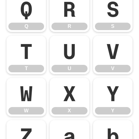
Q
R
S
Q
R
S
T
U
V
T
U
V
W
X
Y
W
X
Y
Z
a
b