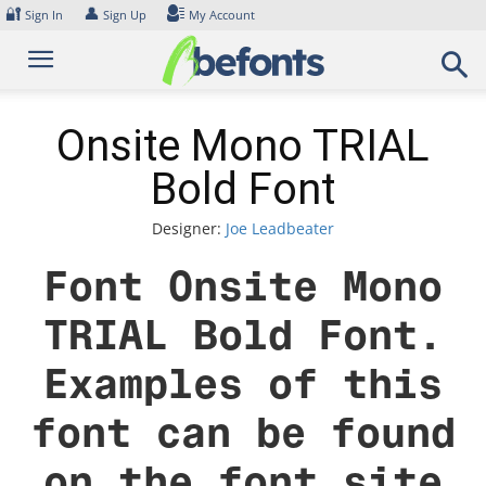
Skip
🔐
👤
Sign In
Sign Up
My Account
to
content
Onsite Mono TRIAL
Bold Font
Designer:
Joe Leadbeater
Font Onsite Mono
TRIAL Bold Font.
Examples of this
font can be found
on the font site