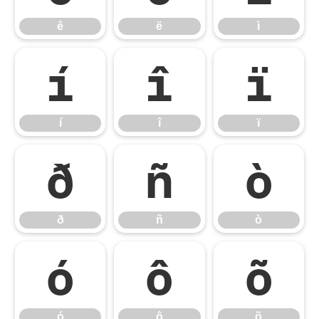
ê
ë
ì
í
î
ï
í
î
ï
ð
ñ
ò
ð
ñ
ò
ó
ô
õ
ó
ô
õ