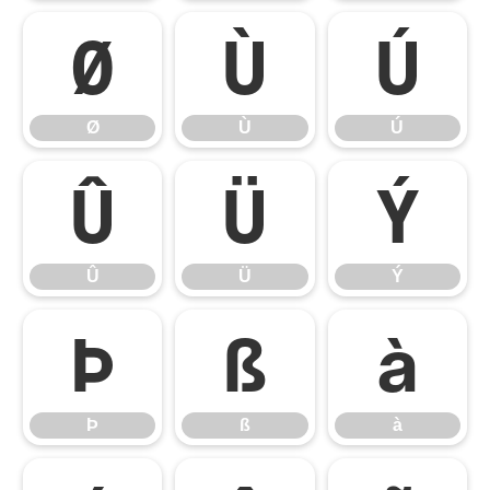
Ø
Ù
Ú
Ø
Ù
Ú
Û
Ü
Ý
Û
Ü
Ý
Þ
ß
à
Þ
ß
à