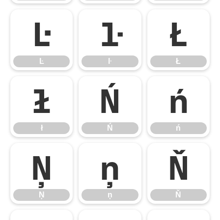
Ŀ
ŀ
Ł
Ŀ
ŀ
Ł
ł
Ń
ń
ł
Ń
ń
Ņ
ņ
Ň
Ņ
ņ
Ň