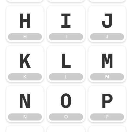
H
I
J
H
I
J
K
L
M
K
L
M
N
O
P
N
O
P