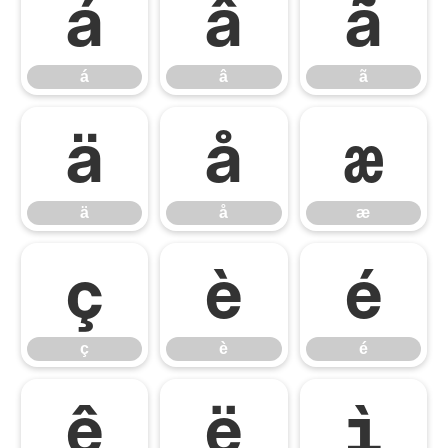
á
â
ã
á
â
ã
ä
å
æ
ä
å
æ
ç
è
é
ç
è
é
ê
ë
ì