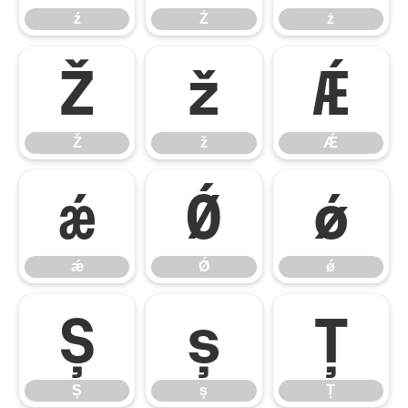
ź
Ż
ż
Ž
ž
Ǽ
Ž
ž
Ǽ
ǽ
Ǿ
ǿ
ǽ
Ǿ
ǿ
Ș
ș
Ț
Ș
ș
Ț