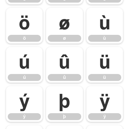
ö
ø
ù
ö
ø
ù
ú
û
ü
ú
û
ü
ý
þ
ÿ
ý
þ
ÿ