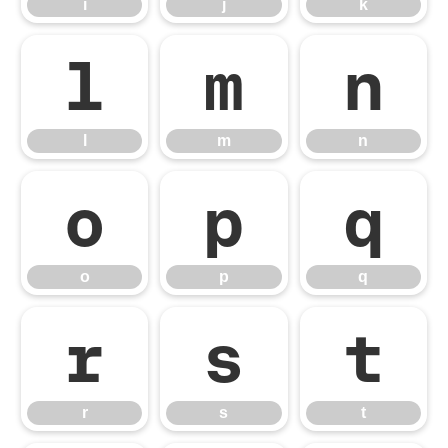
i
j
k
l
m
n
l
m
n
o
p
q
o
p
q
r
s
t
r
s
t