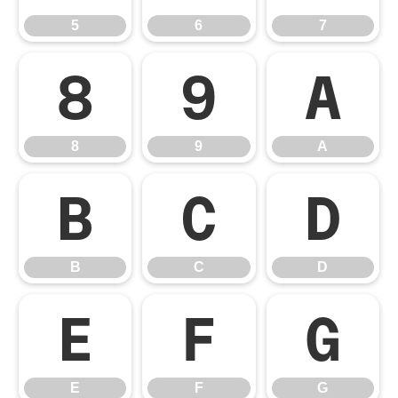
5
6
7
8
9
A
8
9
A
B
C
D
B
C
D
E
F
G
E
F
G