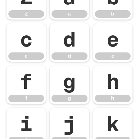
Z
a
b
c
d
e
c
d
e
f
g
h
f
g
h
i
j
k