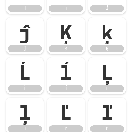
İ
ı
Ĵ
ĵ
Ķ
ķ
ĵ
Ķ
ķ
Ĺ
ĺ
Ļ
Ĺ
ĺ
Ļ
ļ
Ľ
ľ
ļ
Ľ
ľ