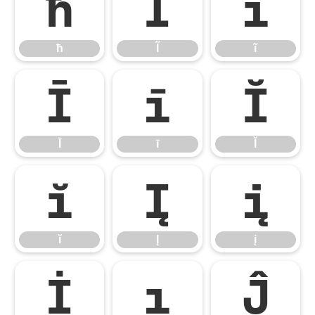
ħ
Ĩ
ĩ
ħ
Ĩ
ĩ
Ī
ī
Ĭ
Ī
ī
Ĭ
ĭ
Į
į
ĭ
Į
į
İ
ı
Ĵ