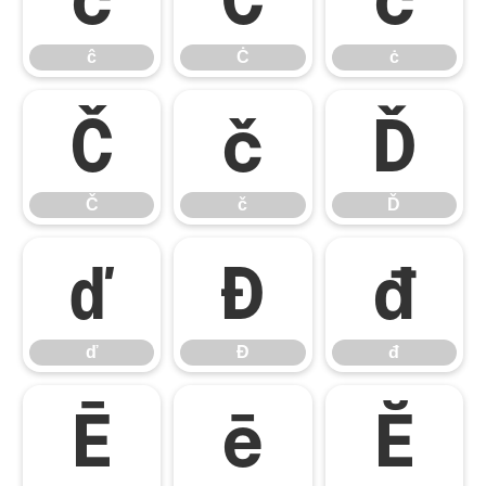
ĉ
Ċ
ċ
Č
č
Ď
Č
č
Ď
ď
Đ
đ
ď
Đ
đ
Ē
ē
Ĕ