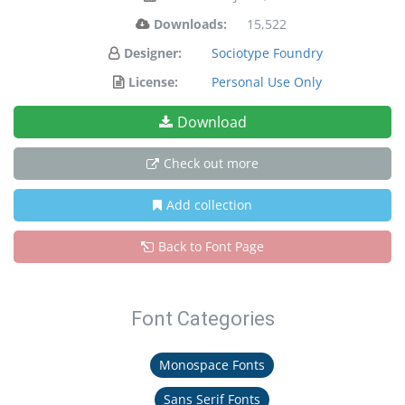
Downloads:
15,522
Designer:
Sociotype Foundry
License:
Personal Use Only
Download
Check out more
Add collection
Back to Font Page
Font Categories
Monospace Fonts
Sans Serif Fonts