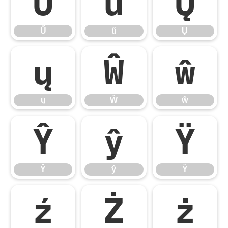
Ű
ű
Ų
Ű
ű
Ų
ų
Ŵ
ŵ
ų
Ŵ
ŵ
Ŷ
ŷ
Ÿ
Ŷ
ŷ
Ÿ
ź
Ż
ż