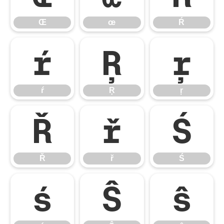
Œ
œ
Ŕ
ŕ
Ŗ
ŗ
ŕ
Ŗ
ŗ
Ř
ř
Ś
Ř
ř
Ś
ś
Ŝ
ŝ