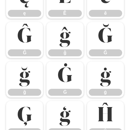
ę
Ě
ě
Ĝ
ĝ
Ğ
Ĝ
ĝ
Ğ
ğ
Ġ
ġ
ğ
Ġ
ġ
Ģ
ģ
Ĥ