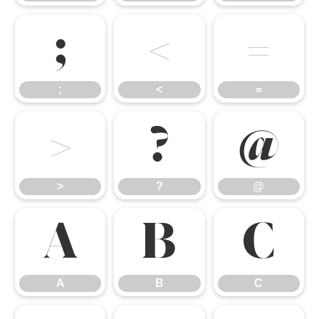
;
<
=
;
<
=
>
?
@
>
?
@
A
B
C
A
B
C