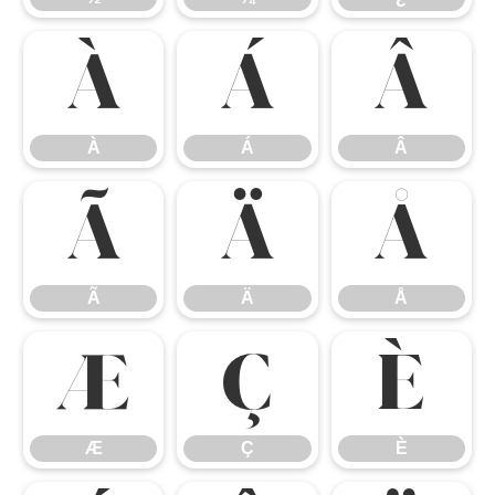
À
Á
Â
À
Á
Â
Ã
Ä
Å
Ã
Ä
Å
Æ
Ç
È
Æ
Ç
È