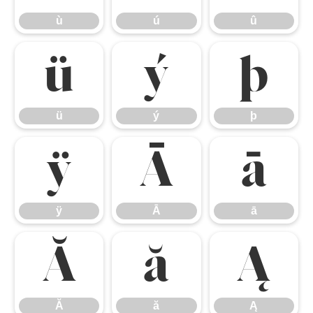
ù
ú
û
ü
ý
þ
ü
ý
þ
ÿ
Ā
ā
ÿ
Ā
ā
Ă
ă
Ą
Ă
ă
Ą