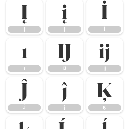
Į
į
İ
Į
į
İ
ı
Ĳ
ĳ
ı
Ĳ
ĳ
Ĵ
ĵ
Ķ
Ĵ
ĵ
Ķ