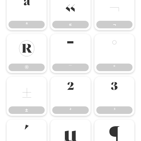
ª
«
¬
ª
«
¬
®
¯
°
®
¯
°
±
²
³
±
²
³
´
µ
¶