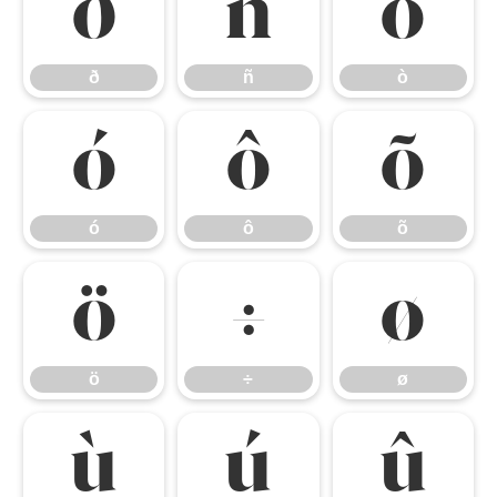
ð
ñ
ò
ð
ñ
ò
ó
ô
õ
ó
ô
õ
ö
÷
ø
ö
÷
ø
ù
ú
û