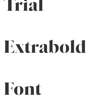
Trial
Extrabold
Font