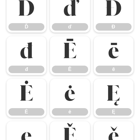
Ď
ď
Đ
Ď
ď
Đ
đ
Ē
ē
đ
Ē
ē
Ė
ė
Ę
Ė
ė
Ę
ę
Ě
ě