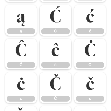
ą
Ć
ć
ą
Ć
ć
Ĉ
ĉ
Ċ
Ĉ
ĉ
Ċ
ċ
Č
č
ċ
Č
č