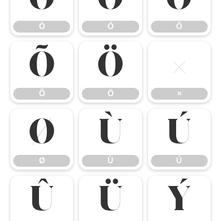
Ò
Ó
Ô
Õ
Ö
×
Õ
Ö
×
Ø
Ù
Ú
Ø
Ù
Ú
Û
Ü
Ý