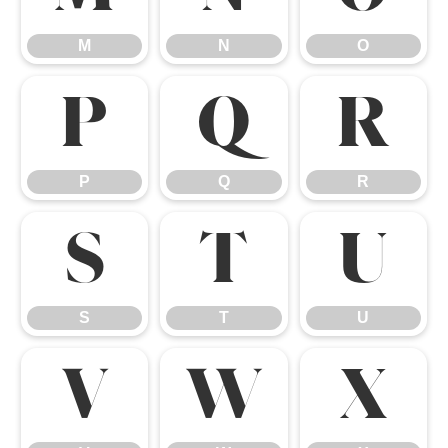
M
N
O
P
Q
R
P
Q
R
S
T
U
S
T
U
V
W
X