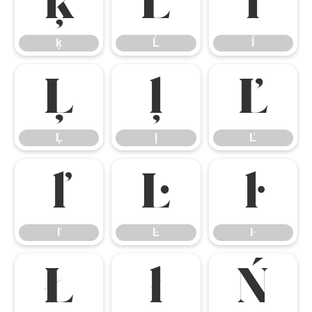
ķ
Ĺ
ĺ
ķ
Ĺ
ĺ
Ļ
ļ
Ľ
Ļ
ļ
Ľ
ľ
Ŀ
ŀ
ľ
Ŀ
ŀ
Ł
ł
Ń