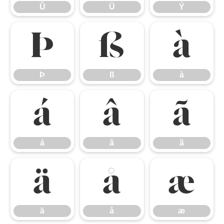
Û
Ü
Ý
Þ
ß
à
Þ
ß
à
á
â
ã
á
â
ã
ä
å
æ
ä
å
æ