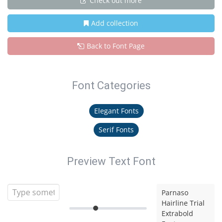
Check out more
Add collection
Back to Font Page
Font Categories
Elegant Fonts
Serif Fonts
Preview Text Font
Parnaso
Hairline Trial
Extrabold