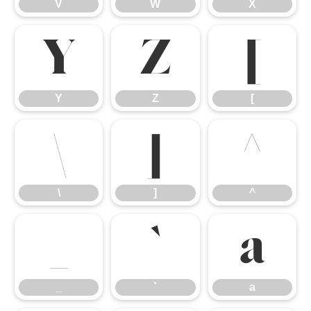
V
W
X
Y
Z
[
Y
Z
[
\
]
^
\
]
^
_
`
a
_
`
a