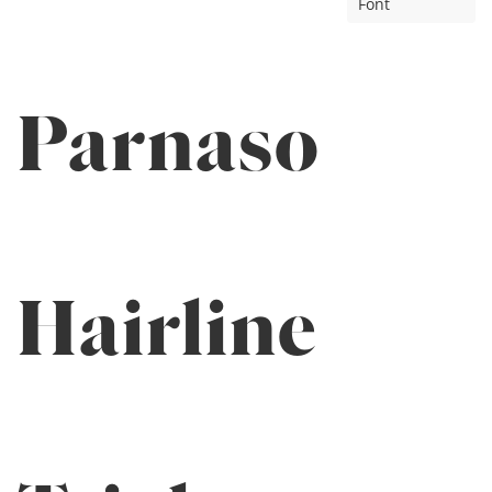
Font
Parnaso
Hairline