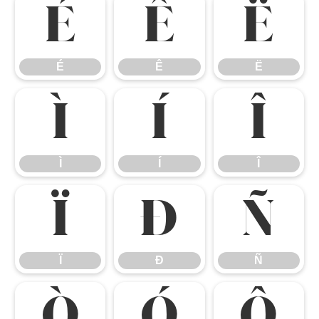
É
Ê
Ë
É
Ê
Ë
Ì
Í
Î
Ì
Í
Î
Ï
Ð
Ñ
Ï
Ð
Ñ
Ò
Ó
Ô