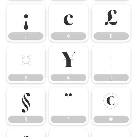
¡
¢
£
¡
¢
£
¤
¥
¦
¤
¥
¦
§
¨
©
§
¨
©