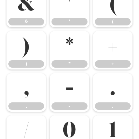
&
'
(
&
'
(
)
*
+
)
*
+
,
-
.
,
-
.
/
0
1