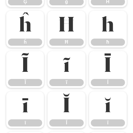
Ģ
ģ
Ĥ
ĥ
Ħ
ħ
ĥ
Ħ
ħ
Ĩ
ĩ
Ī
Ĩ
ĩ
Ī
ī
Ĭ
ĭ
ī
Ĭ
ĭ