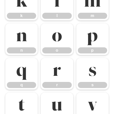
k
l
m
k
l
m
n
o
p
n
o
p
q
r
s
q
r
s
t
u
v