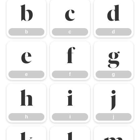
b
c
d
b
c
d
e
f
g
e
f
g
h
i
j
h
i
j