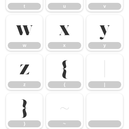
t
u
v
w
x
y
w
x
y
z
{
|
z
{
|
}
~
}
~