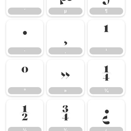
´
µ
¶
·
¸
¹
·
¸
¹
º
»
¼
º
»
¼
½
¾
¿
½
¾
¿