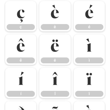
ç
è
é
ç
è
é
ê
ë
ì
ê
ë
ì
í
î
ï
í
î
ï