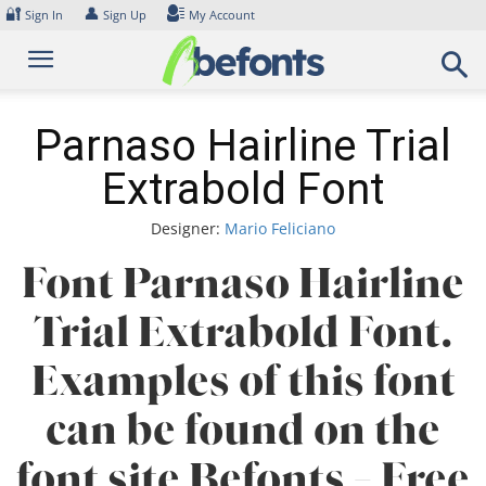
Skip
🔐
👤
Sign In
Sign Up
My Account
to
content
Parnaso Hairline Trial
Extrabold Font
Designer:
Mario Feliciano
Font Parnaso Hairline
Trial Extrabold Font.
Examples of this font
can be found on the
font site Befonts – Free