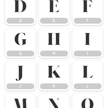
D
E
F
D
E
F
G
H
I
G
H
I
J
K
L
J
K
L
M
N
O