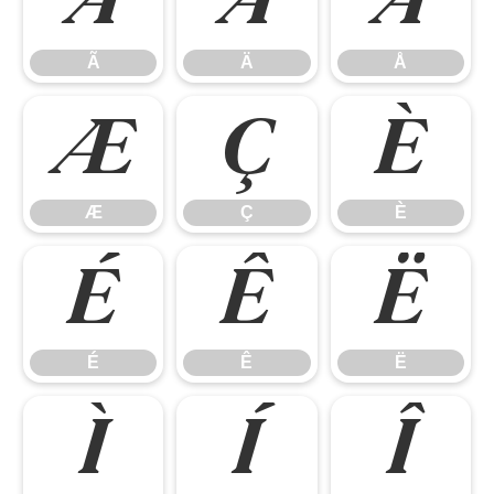
Ã
Ä
Å
Ã
Ä
Å
Æ
Ç
È
Æ
Ç
È
É
Ê
Ë
É
Ê
Ë
Ì
Í
Î