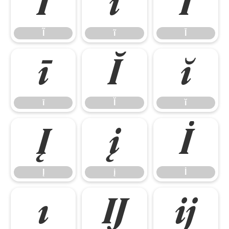
Ĩ
ĩ
Ī
Ĩ
ĩ
Ī
ī
Ĭ
ĭ
ī
Ĭ
ĭ
Į
į
İ
Į
į
İ
ı
Ĳ
ĳ