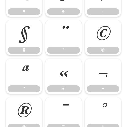
¤
¥
¦
§
¨
©
§
¨
©
ª
«
¬
ª
«
¬
®
¯
°