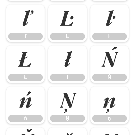
ľ
Ŀ
ŀ
ľ
Ŀ
ŀ
Ł
ł
Ń
Ł
ł
Ń
ń
Ņ
ņ
ń
Ņ
ņ