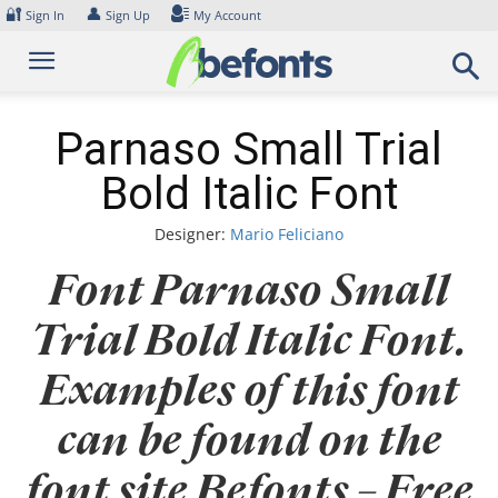
Skip
🔐
👤
Sign In
Sign Up
My Account
to
content
Parnaso Small Trial
Bold Italic Font
Designer:
Mario Feliciano
Font Parnaso Small
Trial Bold Italic Font.
Examples of this font
can be found on the
font site Befonts – Free