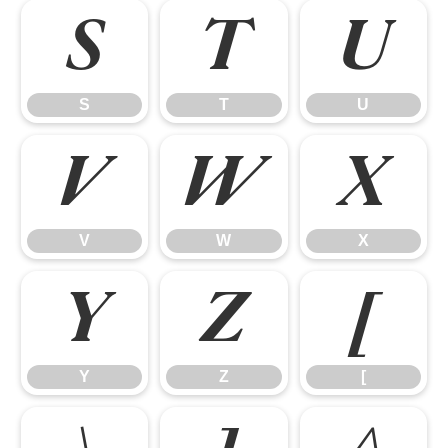
S
T
U
S
T
U
V
W
X
V
W
X
Y
Z
[
Y
Z
[