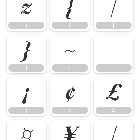
z
{
|
z
{
|
}
~
}
~
¡
¢
£
¡
¢
£
¤
¥
¦