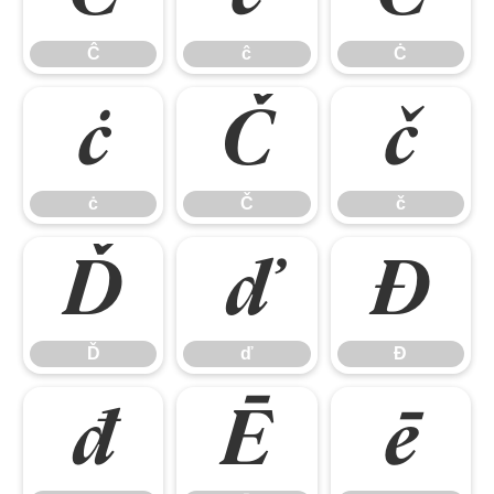
Ĉ
ĉ
Ċ
ċ
Č
č
ċ
Č
č
Ď
ď
Đ
Ď
ď
Đ
đ
Ē
ē