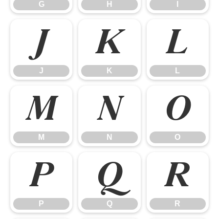
G
H
I
J
K
L
J
K
L
M
N
O
M
N
O
P
Q
R
P
Q
R