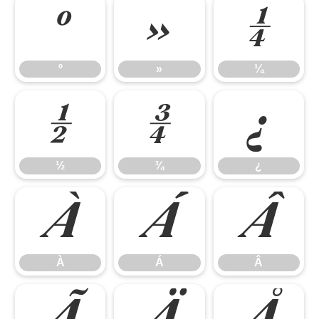
º
»
¼
º
»
¼
½
¾
¿
½
¾
¿
À
Á
Â
À
Á
Â