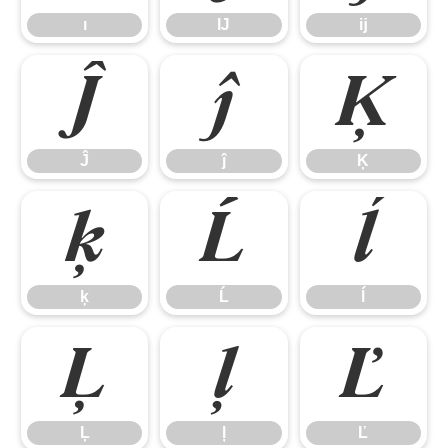
ı
Ĳ
ĳ
Ĵ
ĵ
Ķ
Ĵ
ĵ
Ķ
ķ
Ĺ
ĺ
ķ
Ĺ
ĺ
Ļ
ļ
Ľ
Ļ
ļ
Ľ