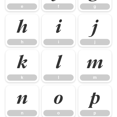
e
f
g
h
i
j
h
i
j
k
l
m
k
l
m
n
o
p
n
o
p