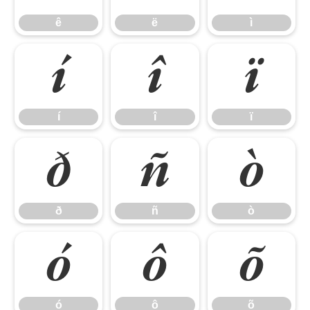
ê
ë
ì
í
î
ï
í
î
ï
ð
ñ
ò
ð
ñ
ò
ó
ô
õ
ó
ô
õ