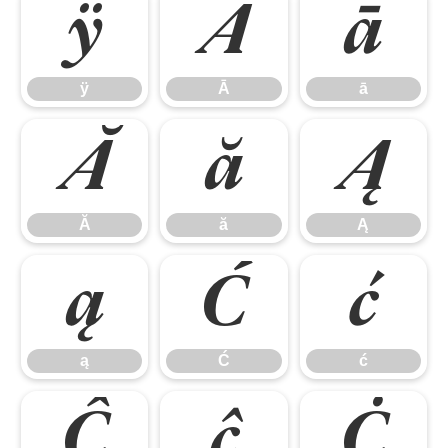
ÿ
Ā
ā
ÿ
Ā
ā
Ă
ă
Ą
Ă
ă
Ą
ą
Ć
ć
ą
Ć
ć
Ĉ
ĉ
Ċ