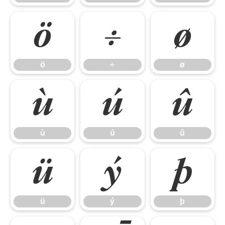
ö
÷
ø
ö
÷
ø
ù
ú
û
ù
ú
û
ü
ý
þ
ü
ý
þ