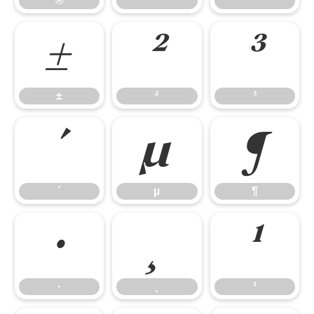
®
¯
°
±
²
³
±
²
³
´
µ
¶
´
µ
¶
·
¸
¹
·
¸
¹