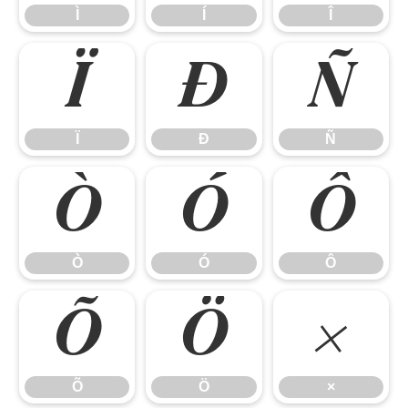
Ì
Í
Î
Ï
Ð
Ñ
Ï
Ð
Ñ
Ò
Ó
Ô
Ò
Ó
Ô
Õ
Ö
×
Õ
Ö
×