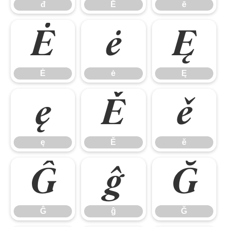
đ
Ē
ē
Ė
ė
Ę
Ė
ė
Ę
ę
Ě
ě
ę
Ě
ě
Ĝ
ĝ
Ğ
Ĝ
ĝ
Ğ