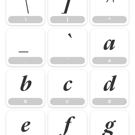
\
]
^
\
]
^
_
`
a
_
`
a
b
c
d
b
c
d
e
f
g