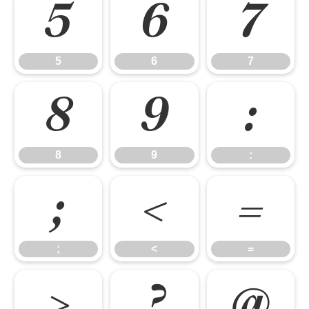
5
6
7
5
6
7
8
9
:
8
9
:
;
<
=
;
<
=
>
?
@