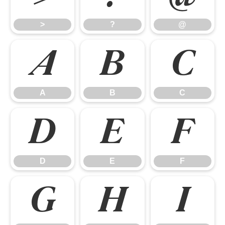
>
?
@
A
B
C
A
B
C
D
E
F
D
E
F
G
H
I