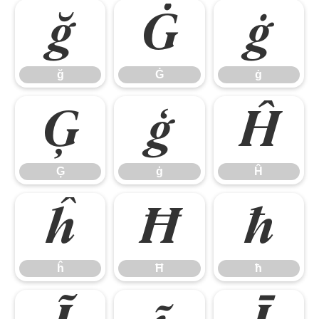
ğ
Ġ
ġ
ğ
Ġ
ġ
Ģ
ģ
Ĥ
Ģ
ģ
Ĥ
ĥ
Ħ
ħ
ĥ
Ħ
ħ