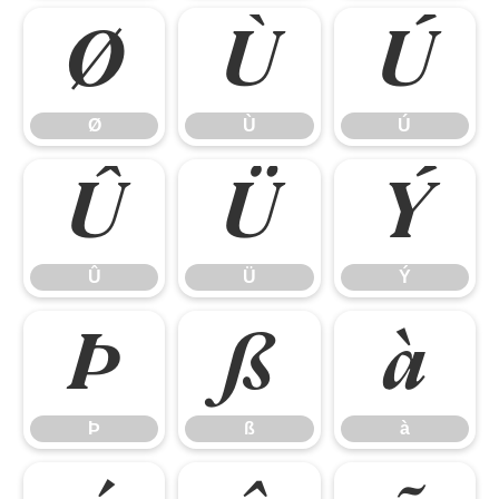
Ø
Ù
Ú
Ø
Ù
Ú
Û
Ü
Ý
Û
Ü
Ý
Þ
ß
à
Þ
ß
à