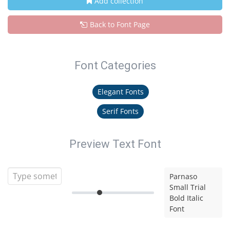
Add collection
Back to Font Page
Font Categories
Elegant Fonts
Serif Fonts
Preview Text Font
Parnaso
Small Trial
Bold Italic
Font