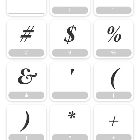
!
"
#
$
%
#
$
%
&
'
(
&
'
(
)
*
+
)
*
+