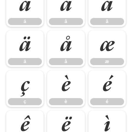
á
â
ã
á
â
ã
ä
å
æ
ä
å
æ
ç
è
é
ç
è
é
ê
ë
ì