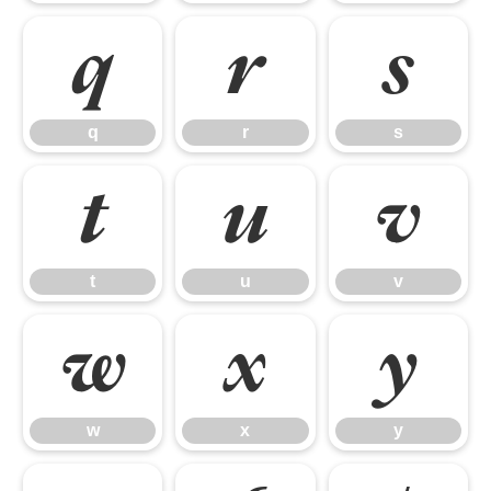
q
r
s
q
r
s
t
u
v
t
u
v
w
x
y
w
x
y