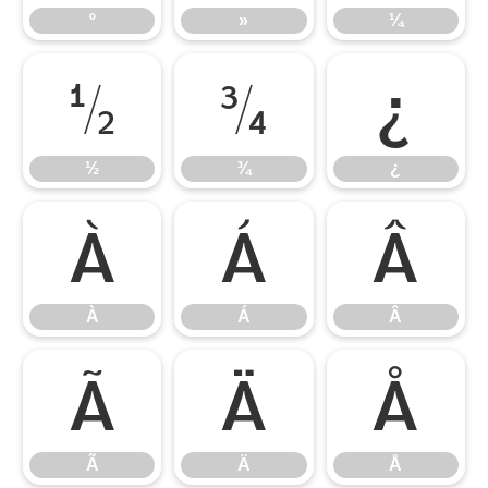
º
»
¼
½
¾
¿
½
¾
¿
À
Á
Â
À
Á
Â
Ã
Ä
Å
Ã
Ä
Å