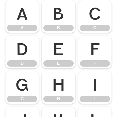
A
B
C
A
B
C
D
E
F
D
E
F
G
H
I
G
H
I