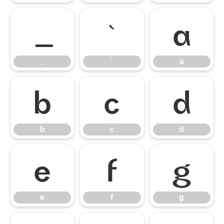
_
`
a
_
`
a
b
c
d
b
c
d
e
f
g
e
f
g