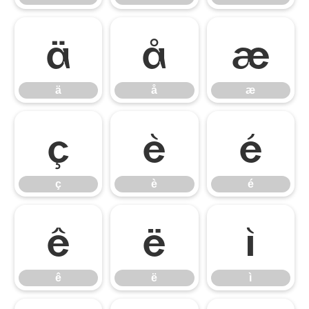
ä
å
æ
ä
å
æ
ç
è
é
ç
è
é
ê
ë
ì
ê
ë
ì