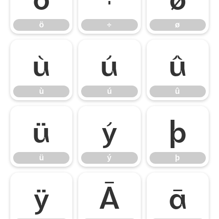
ö
÷
ø
ù
ú
û
ù
ú
û
ü
ý
þ
ü
ý
þ
ÿ
Ā
ā