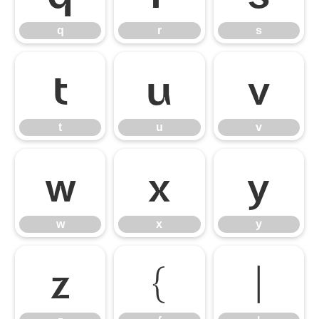
q
r
s
t
u
v
t
u
v
w
x
y
w
x
y
z
{
|