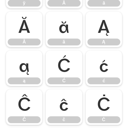
ÿ
Ā
ā
Ă
ă
Ą
Ă
ă
Ą
ą
Ć
ć
ą
Ć
ć
Ĉ
ĉ
Ċ
Ĉ
ĉ
Ċ