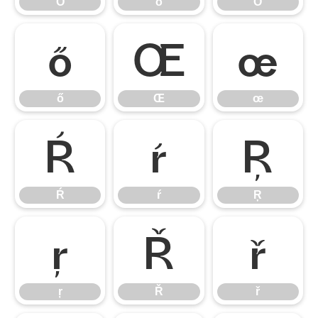
Ō
ō
Ő
ő
Œ
œ
ő
Œ
œ
Ŕ
ŕ
Ŗ
Ŕ
ŕ
Ŗ
ŗ
Ř
ř
ŗ
Ř
ř