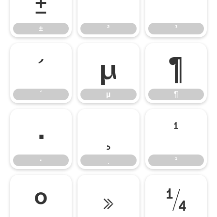
±
²
³
±
²
³
´
µ
¶
´
µ
¶
·
¸
¹
·
¸
¹
º
»
¼