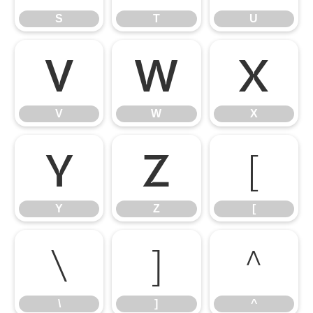
S
T
U
V
W
X
V
W
X
Y
Z
[
Y
Z
[
\
]
^
\
]
^