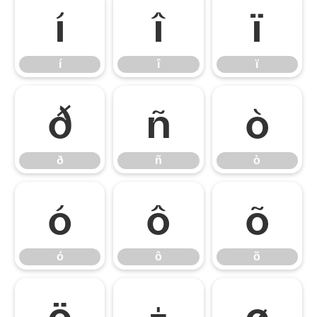
í
î
ï
í
î
ï
ð
ñ
ò
ð
ñ
ò
ó
ô
õ
ó
ô
õ
ö
÷
ø