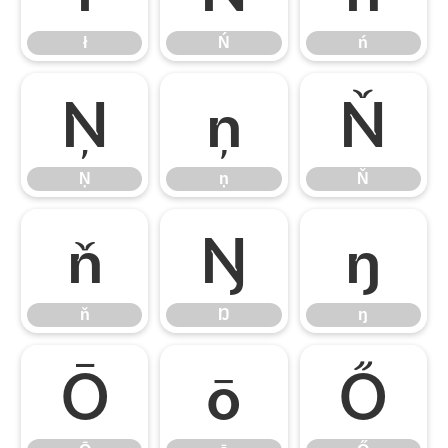
ł
Ń
ń
Ņ
ņ
Ň
Ņ
ņ
Ň
ň
Ŋ
ŋ
ň
Ŋ
ŋ
Ō
ō
Ő