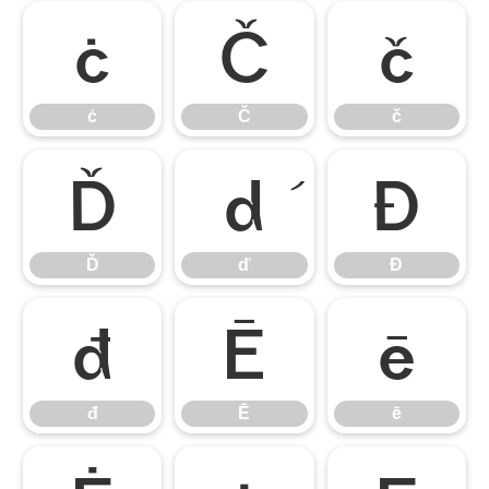
ċ
Č
č
ċ
Č
č
Ď
ď
Đ
Ď
ď
Đ
đ
Ē
ē
đ
Ē
ē