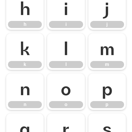
h
i
j
h
i
j
k
l
m
k
l
m
n
o
p
n
o
p
q
r
s