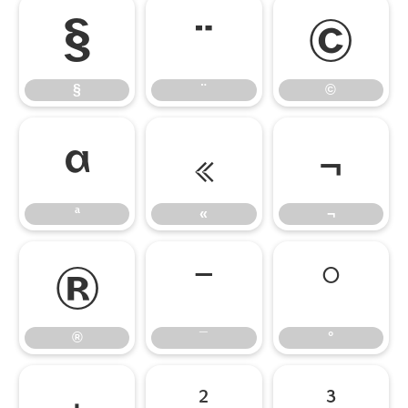
§
¨
©
§
¨
©
ª
«
¬
ª
«
¬
®
¯
°
®
¯
°