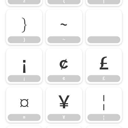
z
{
|
}
~
}
~
¡
¢
£
¡
¢
£
¤
¥
¦
¤
¥
¦