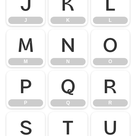
J
K
L
J
K
L
M
N
O
M
N
O
P
Q
R
P
Q
R
S
T
U