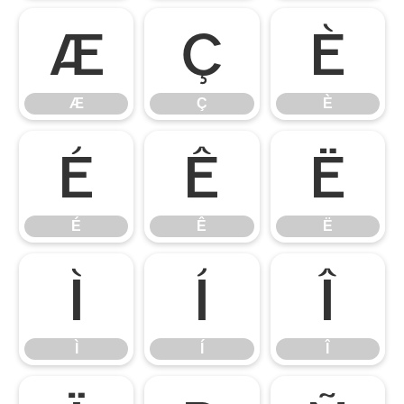
Æ
Ç
È
Æ
Ç
È
É
Ê
Ë
É
Ê
Ë
Ì
Í
Î
Ì
Í
Î