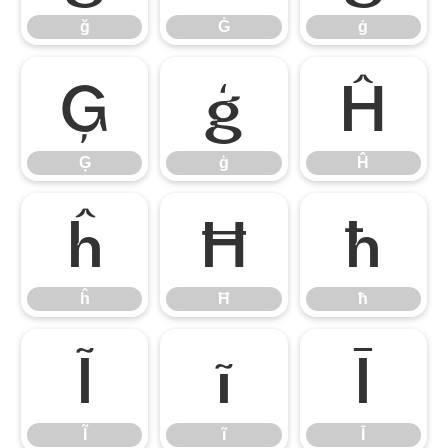
ğ
Ġ
ġ
Ģ
ģ
Ĥ
Ģ
ģ
Ĥ
ĥ
Ħ
ħ
ĥ
Ħ
ħ
Ĩ
ĩ
Ī
Ĩ
ĩ
Ī