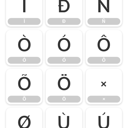
Ï
Ð
Ñ
Ï
Ð
Ñ
Ò
Ó
Ô
Ò
Ó
Ô
Õ
Ö
×
Õ
Ö
×
Ø
Ù
Ú