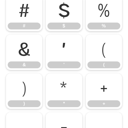
#
$
%
#
$
%
&
'
(
&
'
(
)
*
+
)
*
+
,
-
.