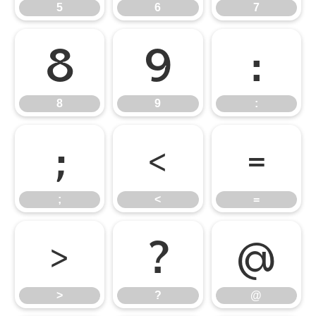
5
6
7
8
9
:
8
9
:
;
<
=
;
<
=
>
?
@
>
?
@