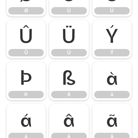
Ø
Ù
Ú
Û
Ü
Ý
Û
Ü
Ý
Þ
ß
à
Þ
ß
à
á
â
ã
á
â
ã