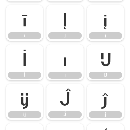
ī
Į
į
ī
Į
į
İ
ı
Ĳ
İ
ı
Ĳ
ĳ
Ĵ
ĵ
ĳ
Ĵ
ĵ