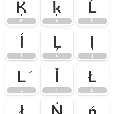
Ķ
ķ
Ĺ
Ķ
ķ
Ĺ
ĺ
Ļ
ļ
ĺ
Ļ
ļ
Ľ
ľ
Ł
Ľ
ľ
Ł
ł
Ń
ń