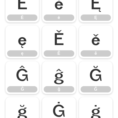
Ė
ė
Ę
Ė
ė
Ę
ę
Ě
ě
ę
Ě
ě
Ĝ
ĝ
Ğ
Ĝ
ĝ
Ğ
ğ
Ġ
ġ