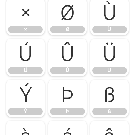
×
Ø
Ù
×
Ø
Ù
Ú
Û
Ü
Ú
Û
Ü
Ý
Þ
ß
Ý
Þ
ß