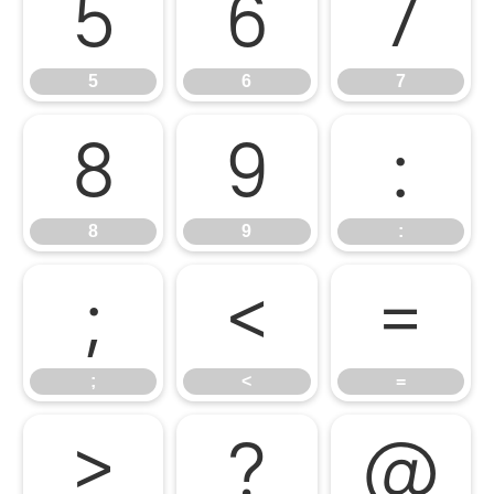
5
6
7
5
6
7
8
9
:
8
9
:
;
<
=
;
<
=
>
?
@