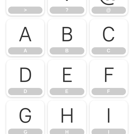
>
?
@
A
B
C
A
B
C
D
E
F
D
E
F
G
H
I
G
H
I