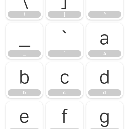
\
]
^
_
`
a
_
`
a
b
c
d
b
c
d
e
f
g