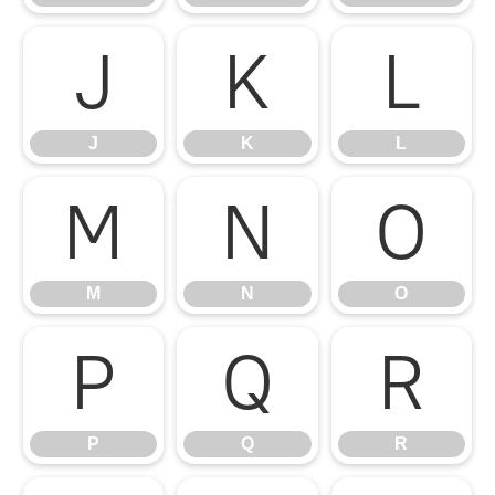
J
K
L
J
K
L
M
N
O
M
N
O
P
Q
R
P
Q
R