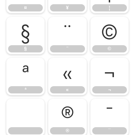
¤
¥
¦
§
¨
©
§
¨
©
ª
«
¬
ª
«
¬
®
¯
®
¯