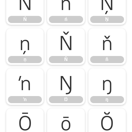
Ń
ń
Ņ
Ń
ń
Ņ
ņ
Ň
ň
ņ
Ň
ň
ŉ
Ŋ
ŋ
ŉ
Ŋ
ŋ
Ō
ō
Ŏ