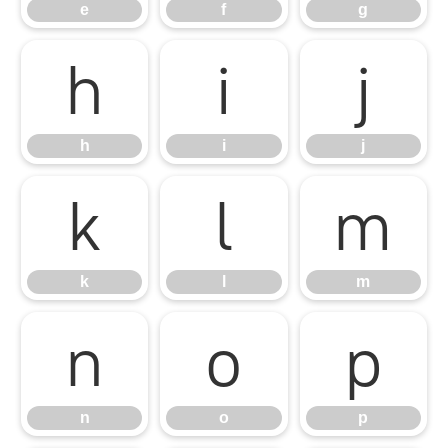
e
f
g
h
i
j
h
i
j
k
l
m
k
l
m
n
o
p
n
o
p