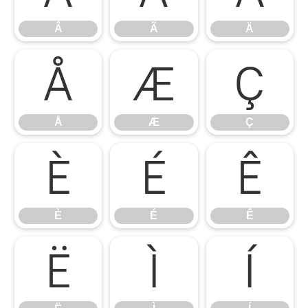
Â
Ã
Ä
Å
Æ
Ç
Å
Æ
Ç
È
É
Ê
È
É
Ê
Ë
Ì
Í