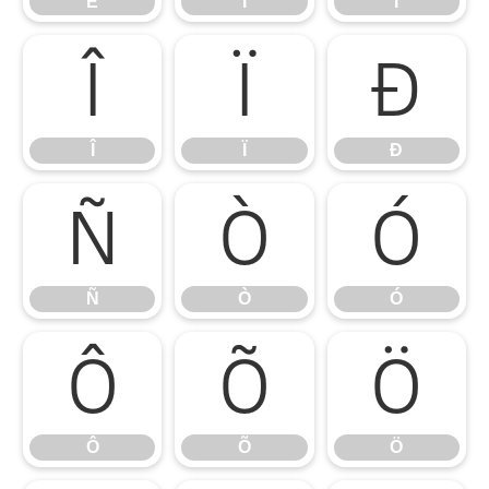
Ë
Ì
Í
Î
Ï
Ð
Î
Ï
Ð
Ñ
Ò
Ó
Ñ
Ò
Ó
Ô
Õ
Ö
Ô
Õ
Ö