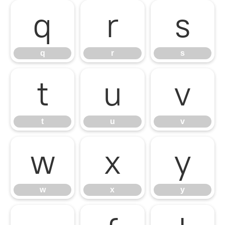
q
r
s
q
r
s
t
u
v
t
u
v
w
x
y
w
x
y