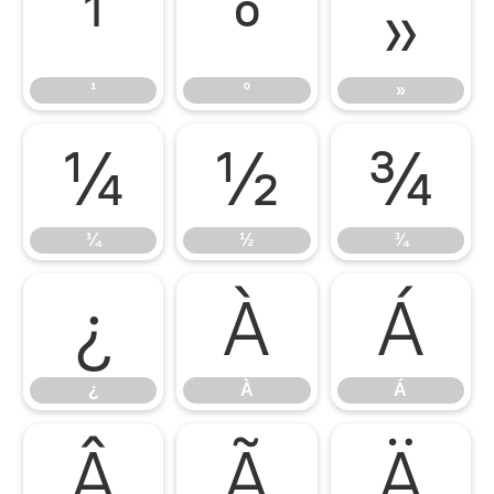
¹
º
»
¹
º
»
¼
½
¾
¼
½
¾
¿
À
Á
¿
À
Á
Â
Ã
Ä