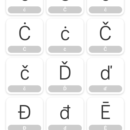
ć
Ĉ
ĉ
Ċ
ċ
Č
Ċ
ċ
Č
č
Ď
ď
č
Ď
ď
Đ
đ
Ē
Đ
đ
Ē