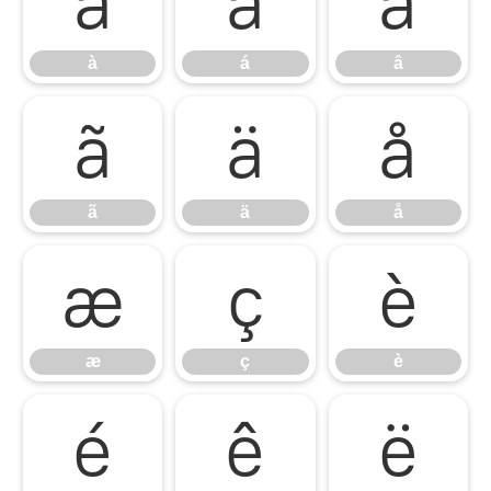
à
á
â
à
á
â
ã
ä
å
ã
ä
å
æ
ç
è
æ
ç
è
é
ê
ë