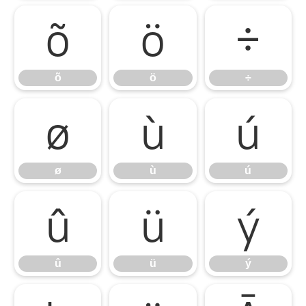
õ
ö
÷
õ
ö
÷
ø
ù
ú
ø
ù
ú
û
ü
ý
û
ü
ý