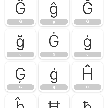
Ĝ
ĝ
Ğ
Ĝ
ĝ
Ğ
ğ
Ġ
ġ
ğ
Ġ
ġ
Ģ
ģ
Ĥ
Ģ
ģ
Ĥ
ĥ
Ħ
ħ