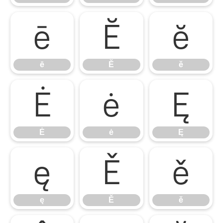
ē
Ĕ
ĕ
ē
Ĕ
ĕ
Ė
ė
Ę
Ė
ė
Ę
ę
Ě
ě
ę
Ě
ě