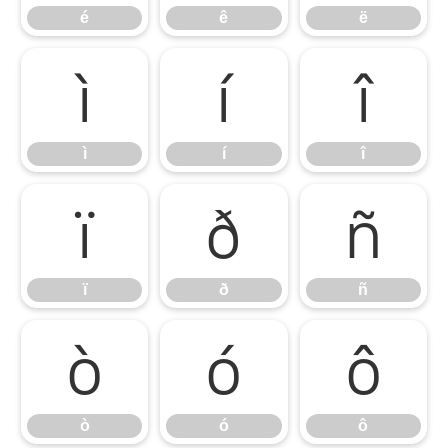
é
ê
ë
ì
í
î
ì
í
î
ï
ð
ñ
ï
ð
ñ
ò
ó
ô
ò
ó
ô