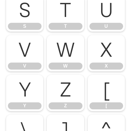
S
T
U
S
T
U
V
W
X
V
W
X
Y
Z
[
Y
Z
[
\
]
^