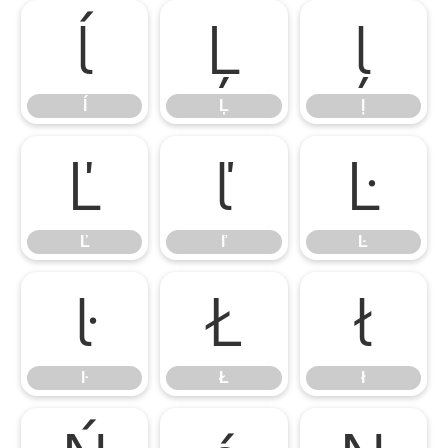
ĺ
Ļ
ļ
ĺ
Ļ
ļ
Ľ
ľ
Ŀ
Ľ
ľ
Ŀ
ŀ
Ł
ł
ŀ
Ł
ł