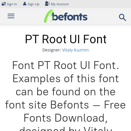
Skip
🔐
👤
Sign In
Sign Up
My Account
to
content
PT Root UI Font
Designer:
Vitaly Kuzmin
Font PT Root UI Font.
Examples of this font
can be found on the
font site Befonts – Free
Fonts Download,