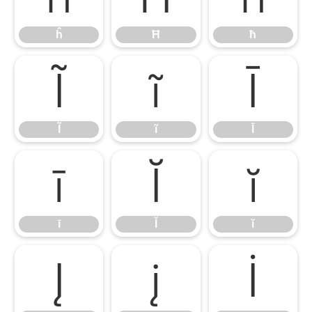
ĥ
Ħ
ħ
Ĩ
ĩ
Ī
Ĩ
ĩ
Ī
ī
Ĭ
ĭ
ī
Ĭ
ĭ
Į
į
İ