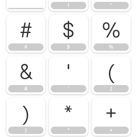
!
"
#
$
%
#
$
%
&
'
(
&
'
(
)
*
+
)
*
+