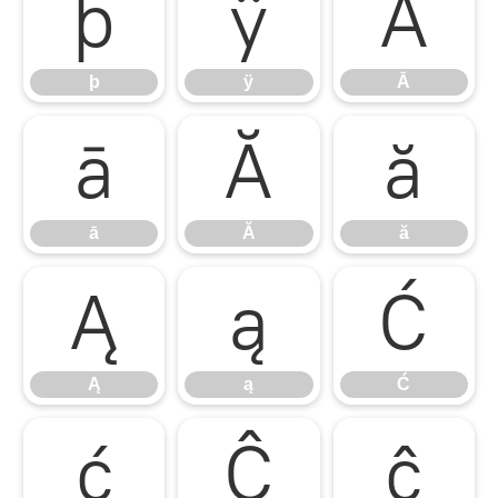
þ
ÿ
Ā
þ
ÿ
Ā
ā
Ă
ă
ā
Ă
ă
Ą
ą
Ć
Ą
ą
Ć
ć
Ĉ
ĉ