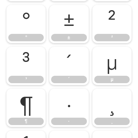
°
±
²
°
±
²
³
´
µ
³
´
µ
¶
·
¸
¶
·
¸