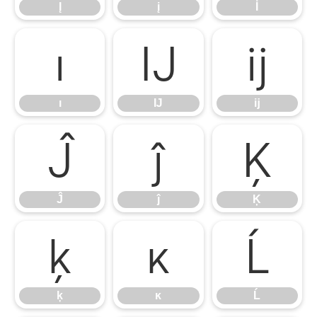
Į
į
İ
ı
Ĳ
ĳ
ı
Ĳ
ĳ
Ĵ
ĵ
Ķ
Ĵ
ĵ
Ķ
ķ
ĸ
Ĺ
ķ
ĸ
Ĺ