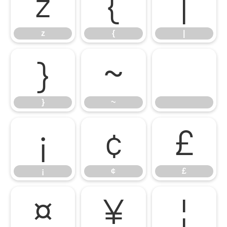
z
{
|
z
{
|
}
~
}
~
¡
¢
£
¡
¢
£
¤
¥
¦