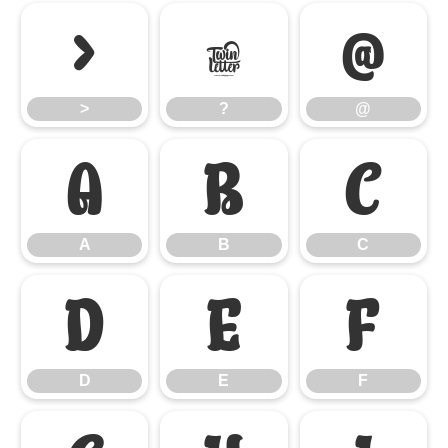
>
?
@
>
?
@
A
B
C
A
B
C
D
E
F
D
E
F