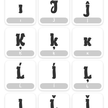
ı
Ĵ
ĵ
ı
Ĵ
ĵ
Ķ
ķ
ĸ
Ķ
ķ
ĸ
Ĺ
ĺ
Ļ
Ĺ
ĺ
Ļ
ļ
Ľ
ľ