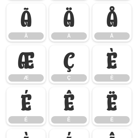
Ã
Ä
Å
Ã
Ä
Å
Æ
Ç
È
Æ
Ç
È
É
Ê
Ë
É
Ê
Ë