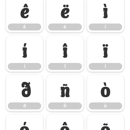
ê
ë
ì
ê
ë
ì
í
î
ï
í
î
ï
ð
ñ
ò
ð
ñ
ò
ó
ô
õ