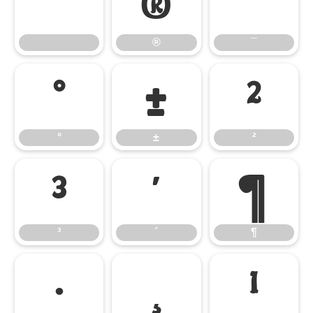
®
¯
®
¯
°
±
²
°
±
²
³
´
¶
³
´
¶
·
¸
¹