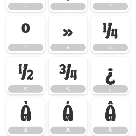
·
¸
¹
º
»
¼
º
»
¼
½
¾
¿
½
¾
¿
À
Á
Â
À
Á
Â