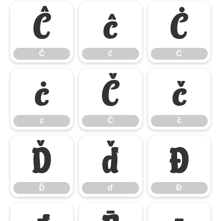
Ĉ
ĉ
Ċ
Ĉ
ĉ
Ċ
ċ
Č
č
ċ
Č
č
Ď
ď
Đ
Ď
ď
Đ