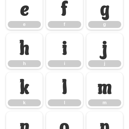
e
f
g
e
f
g
h
i
j
h
i
j
k
l
m
k
l
m
n
o
p