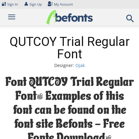
Skip
🔐
👤
Sign In
Sign Up
My Account
to
content
QUTCOY Trial Regular
Font
Designer:
Ojak
Font QUTCOY Trial Regular
Font. Examples of this
font can be found on the
font site Befonts – Free
Fonts Download,