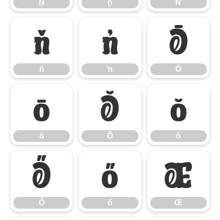
Ņ
ņ
Ň
ň
ŉ
Ō
ň
ŉ
Ō
ō
Ŏ
ŏ
ō
Ŏ
ŏ
Ő
ő
Œ
Ő
ő
Œ