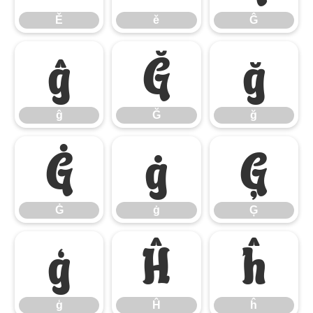
Ě
ě
Ĝ
ĝ
Ğ
ğ
ĝ
Ğ
ğ
Ġ
ġ
Ģ
Ġ
ġ
Ģ
ģ
Ĥ
ĥ
ģ
Ĥ
ĥ