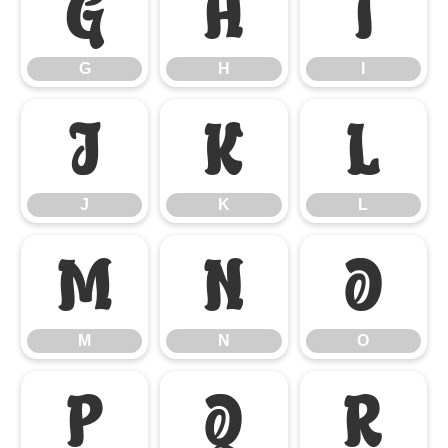
G
H
I
G
H
I
J
K
L
J
K
L
M
N
O
M
N
O
P
Q
R