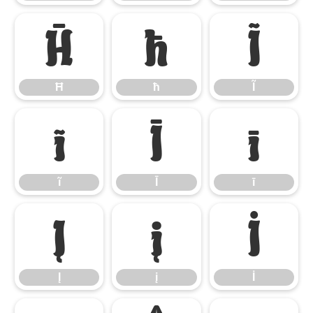
Ħ
ħ
Ĩ
Ħ
ħ
Ĩ
ĩ
Ī
ī
ĩ
Ī
ī
Į
į
İ
Į
į
İ