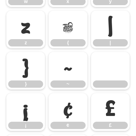
w
x
y
z
{
|
z
{
|
}
~
}
~
¡
¢
£
¡
¢
£