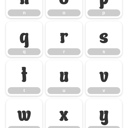
n
o
p
q
r
s
q
r
s
t
u
v
t
u
v
w
x
y