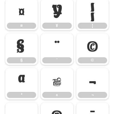
¤
¥
¦
¤
¥
¦
§
¨
©
§
¨
©
ª
«
¬
ª
«
¬