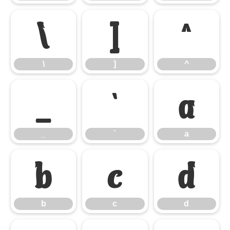
\
]
^
\
]
^
_
`
a
_
`
a
b
c
d
b
c
d