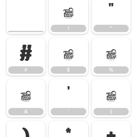
!
"
!
"
#
$
%
#
$
%
&
'
(
&
'
(
)
*
+