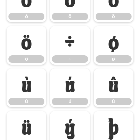
ó
ô
õ
ö
÷
ø
ö
÷
ø
ù
ú
û
ù
ú
û
ü
ý
þ