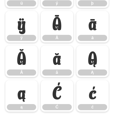
ü
ý
þ
ÿ
Ā
ā
ÿ
Ā
ā
Ă
ă
Ą
Ă
ă
Ą
ą
Ć
ć
ą
Ć
ć