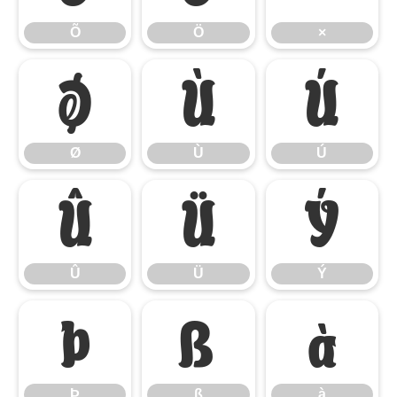
Õ
Ö
×
Ø
Ù
Ú
Ø
Ù
Ú
Û
Ü
Ý
Û
Ü
Ý
Þ
ß
à
Þ
ß
à