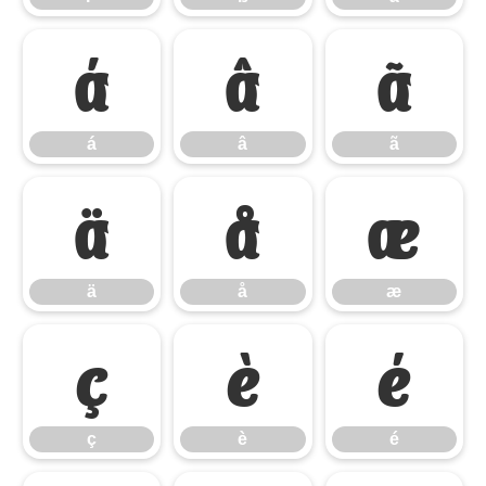
á
â
ã
á
â
ã
ä
å
æ
ä
å
æ
ç
è
é
ç
è
é