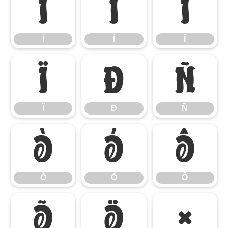
Ì
Í
Î
Ì
Í
Î
Ï
Ð
Ñ
Ï
Ð
Ñ
Ò
Ó
Ô
Ò
Ó
Ô
Õ
Ö
×