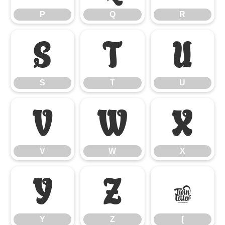
P
Q
R
S
T
U
S
T
U
V
W
X
V
W
X
Y
Z
[
Y
Z
[