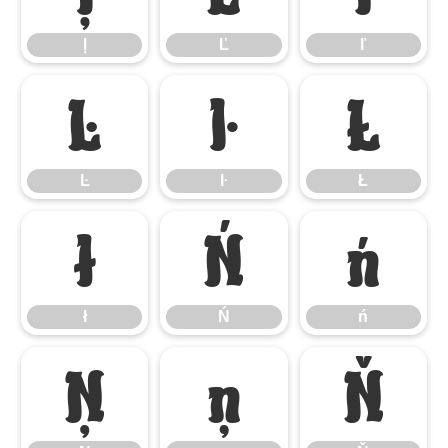
ļ
Ľ
ľ
Ŀ
ŀ
Ł
Ŀ
ŀ
Ł
ł
Ń
ń
ł
Ń
ń
Ņ
ņ
Ň