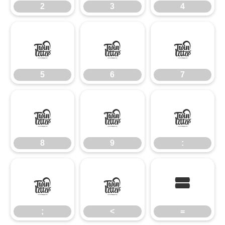
2
3
4
5
6
7
5
6
7
8
9
:
8
9
:
;
<
=
;
<
=