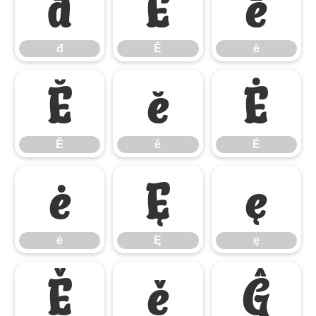
đ
Ē
ē
đ
Ē
ē
Ĕ
ĕ
Ė
Ĕ
ĕ
Ė
ė
Ę
ę
ė
Ę
ę
Ě
ě
Ĝ