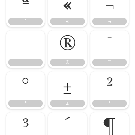
ª
«
¬
ª
«
¬
®
¯
®
¯
°
±
²
°
±
²
³
´
¶