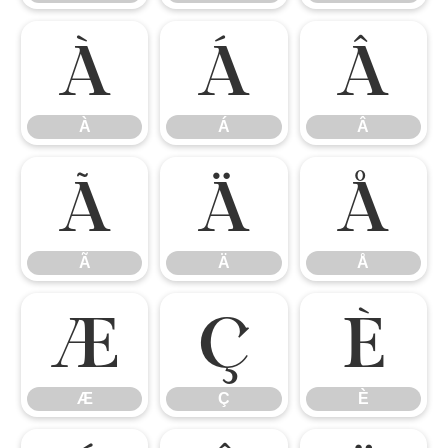
À
Á
Â
À
Á
Â
Ã
Ä
Å
Ã
Ä
Å
Æ
Ç
È
Æ
Ç
È