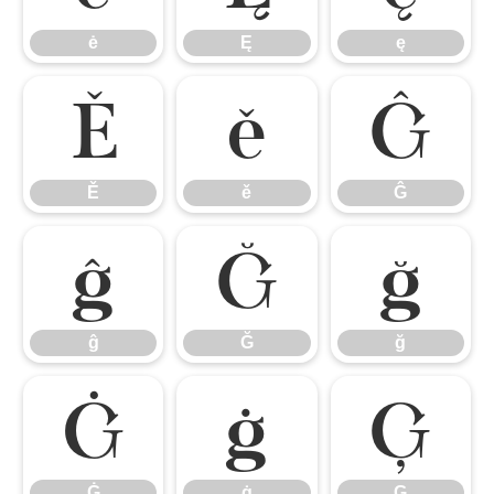
ė
Ę
ę
Ě
ě
Ĝ
Ě
ě
Ĝ
ĝ
Ğ
ğ
ĝ
Ğ
ğ
Ġ
ġ
Ģ
Ġ
ġ
Ģ