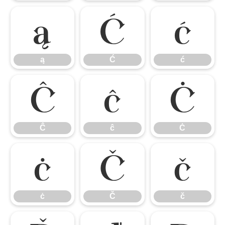
ą
Ć
ć
ą
Ć
ć
Ĉ
ĉ
Ċ
Ĉ
ĉ
Ċ
ċ
Č
č
ċ
Č
č