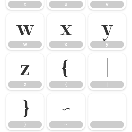
t
u
v
w
x
y
w
x
y
z
{
|
z
{
|
}
~
}
~