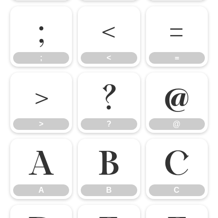
;
<
=
;
<
=
>
?
@
>
?
@
A
B
C
A
B
C