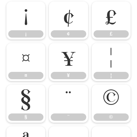
¡
¢
£
¡
¢
£
¤
¥
¦
¤
¥
¦
§
¨
©
§
¨
©