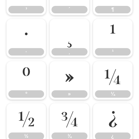
³
´
¶
·
¸
¹
·
¸
¹
º
»
¼
º
»
¼
½
¾
¿
½
¾
¿