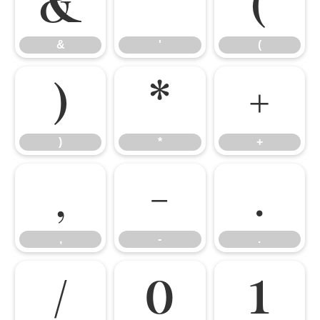
&
'
(
&
'
(
)
*
+
)
*
+
,
-
.
,
-
.
/
0
1