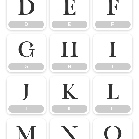
D
E
F
D
E
F
G
H
I
G
H
I
J
K
L
J
K
L
M
N
O