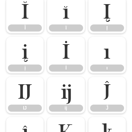
Ĭ
ĭ
Į
Ĭ
ĭ
Į
į
İ
ı
į
İ
ı
Ĳ
ĳ
Ĵ
Ĳ
ĳ
Ĵ
ĵ
Ķ
ķ