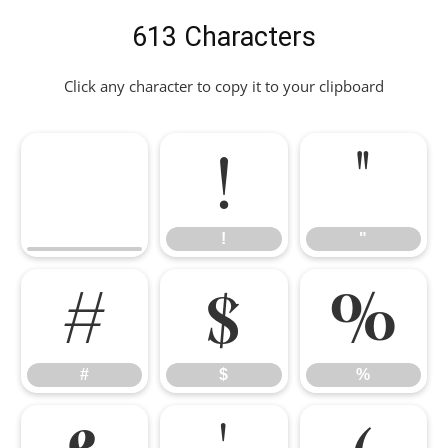
613 Characters
Click any character to copy it to your clipboard
!
"
!
"
#
$
%
#
$
%