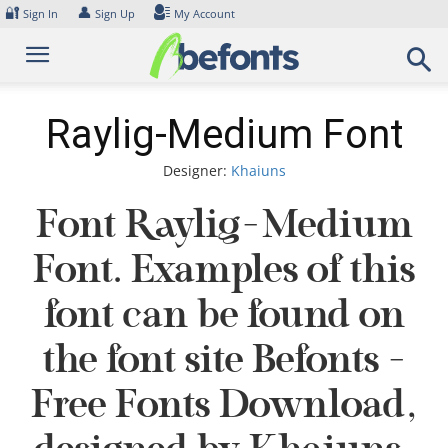
Skip
🔐
👤
Sign In
Sign Up
My Account
to
content
Raylig-Medium Font
Designer:
Khaiuns
Font Raylig-Medium
Font. Examples of this
font can be found on
the font site Befonts –
Free Fonts Download,