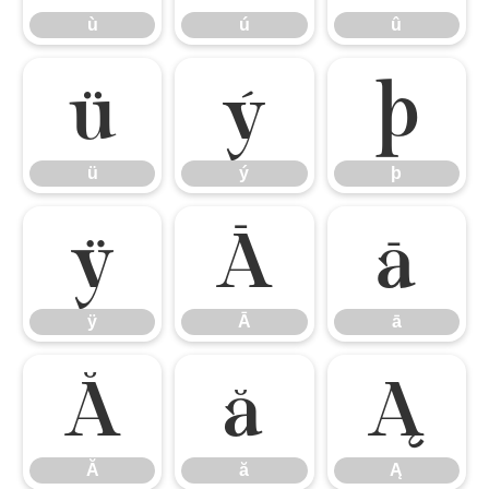
ù
ú
û
ü
ý
þ
ü
ý
þ
ÿ
Ā
ā
ÿ
Ā
ā
Ă
ă
Ą
Ă
ă
Ą