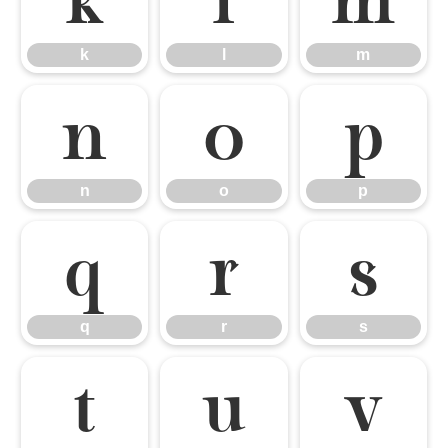
k
l
m
n
o
p
n
o
p
q
r
s
q
r
s
t
u
v