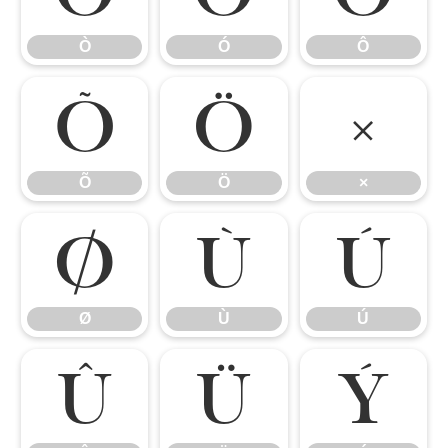
Ò
Ó
Ô
Õ
Ö
×
Õ
Ö
×
Ø
Ù
Ú
Ø
Ù
Ú
Û
Ü
Ý