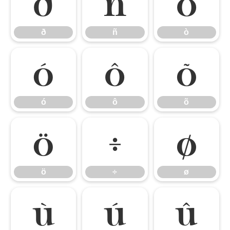
ð
ñ
ò
ð
ñ
ò
ó
ô
õ
ó
ô
õ
ö
÷
ø
ö
÷
ø
ù
ú
û