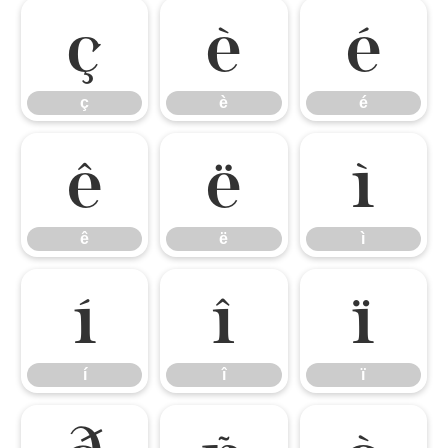
ç
è
é
ç
è
é
ê
ë
ì
ê
ë
ì
í
î
ï
í
î
ï