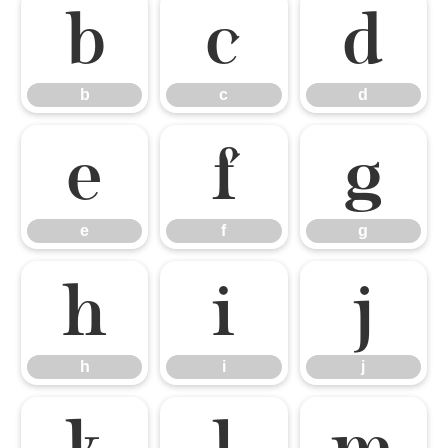
b
c
d
b
c
d
e
f
g
e
f
g
h
i
j
h
i
j
k
l
m