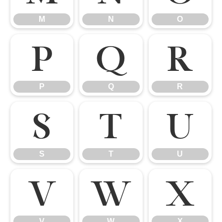
M
N
O
P
Q
R
P
Q
R
S
T
U
S
T
U
V
W
X
V
W
X