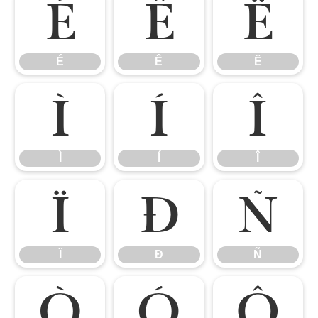
É
Ê
Ë
É
Ê
Ë
Ì
Í
Î
Ì
Í
Î
Ï
Ð
Ñ
Ï
Ð
Ñ
Ò
Ó
Ô