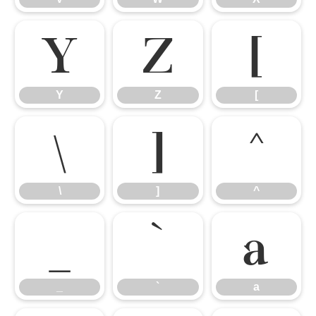
Y
Z
[
Y
Z
[
\
]
^
\
]
^
_
`
a
_
`
a