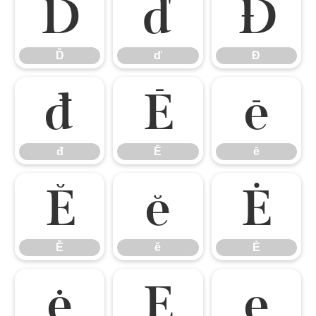
Ď
ď
Đ
Ď
ď
Đ
đ
Ē
ē
đ
Ē
ē
Ĕ
ĕ
Ė
Ĕ
ĕ
Ė
ė
Ę
ę