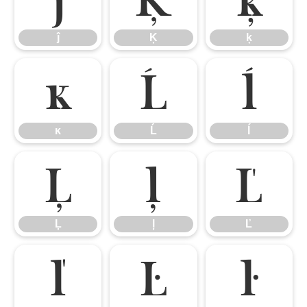
ĵ
Ķ
ķ
ĸ
Ĺ
ĺ
ĸ
Ĺ
ĺ
Ļ
ļ
Ľ
Ļ
ļ
Ľ
ľ
Ŀ
ŀ