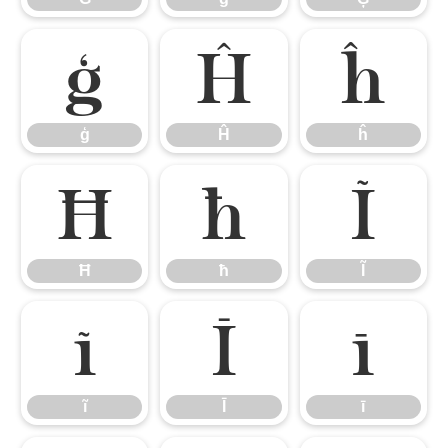
ģ
Ĥ
ĥ
ģ
Ĥ
ĥ
Ħ
ħ
Ĩ
Ħ
ħ
Ĩ
ĩ
Ī
ī
ĩ
Ī
ī