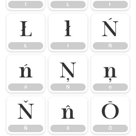
ľ
Ŀ
ŀ
Ł
ł
Ń
Ł
ł
Ń
ń
Ņ
ņ
ń
Ņ
ņ
Ň
ň
Ō
Ň
ň
Ō