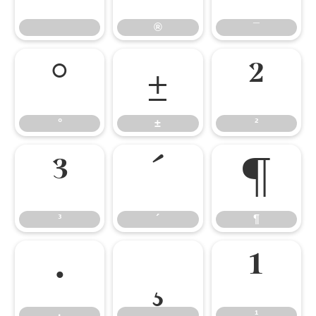
®
¯
°
±
²
°
±
²
³
´
¶
³
´
¶
·
¸
¹
·
¸
¹