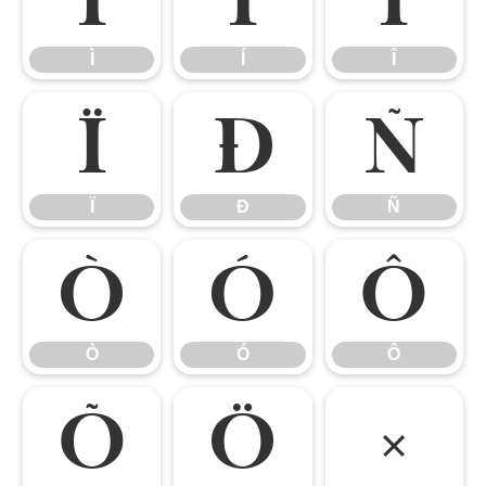
Ì
Í
Î
Ï
Ð
Ñ
Ï
Ð
Ñ
Ò
Ó
Ô
Ò
Ó
Ô
Õ
Ö
×