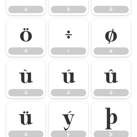
ó
ô
õ
ö
÷
ø
ö
÷
ø
ù
ú
û
ù
ú
û
ü
ý
þ
ü
ý
þ