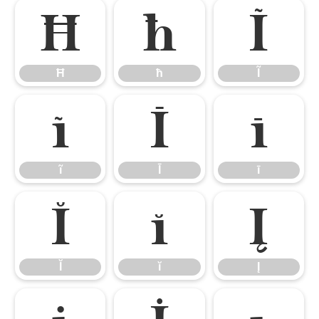
Ħ
ħ
Ĩ
Ħ
ħ
Ĩ
ĩ
Ī
ī
ĩ
Ī
ī
Ĭ
ĭ
Į
Ĭ
ĭ
Į