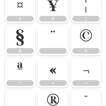
¤
¥
¦
¤
¥
¦
§
¨
©
§
¨
©
ª
«
¬
ª
«
¬
®
¯