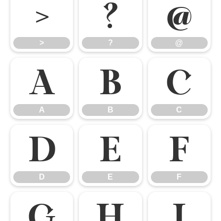
>
?
@
>
?
@
A
B
C
A
B
C
D
E
F
D
E
F
G
H
I