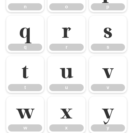
n
o
p
q
r
s
q
r
s
t
u
v
t
u
v
w
x
y
w
x
y