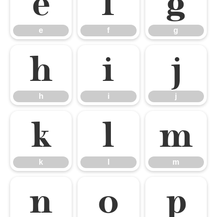
e
f
g
e
f
g
h
i
j
h
i
j
k
l
m
k
l
m
n
o
p