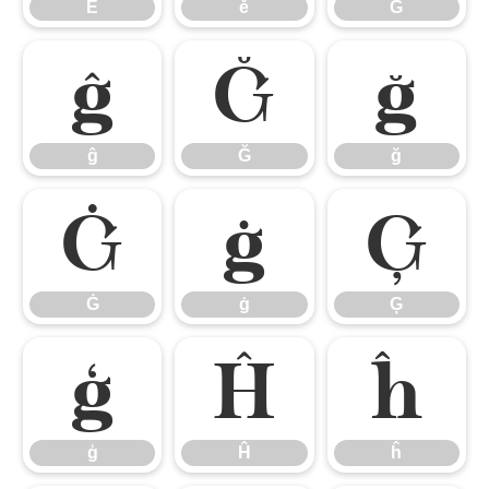
Ě
ě
Ĝ
ĝ
Ğ
ğ
ĝ
Ğ
ğ
Ġ
ġ
Ģ
Ġ
ġ
Ģ
ģ
Ĥ
ĥ
ģ
Ĥ
ĥ