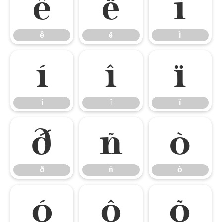
ê
ë
ì
ê
ë
ì
í
î
ï
í
î
ï
ð
ñ
ò
ð
ñ
ò
ó
ô
õ