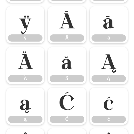
ÿ
Ā
ā
ÿ
Ā
ā
Ă
ă
Ą
Ă
ă
Ą
ą
Ć
ć
ą
Ć
ć