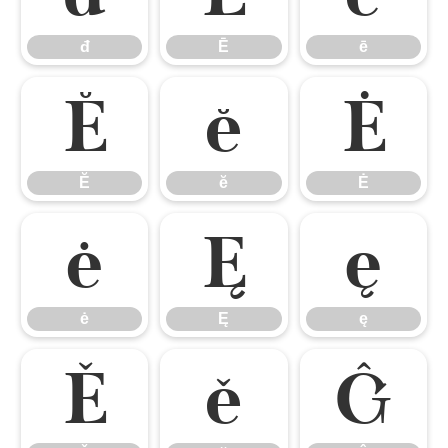
đ
Ē
ē
Ĕ
ĕ
Ė
Ĕ
ĕ
Ė
ė
Ę
ę
ė
Ę
ę
Ě
ě
Ĝ