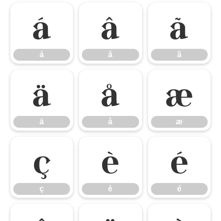
á
â
ã
á
â
ã
ä
å
æ
ä
å
æ
ç
è
é
ç
è
é