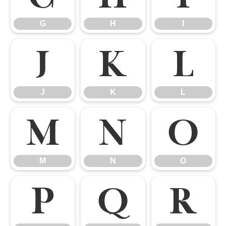
G
H
I
J
K
L
J
K
L
M
N
O
M
N
O
P
Q
R