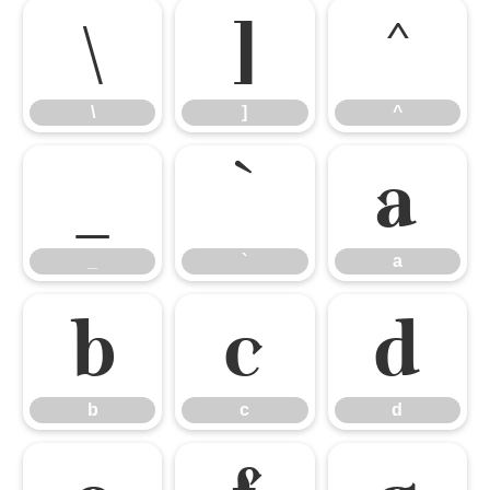
\
]
^
\
]
^
_
`
a
_
`
a
b
c
d
b
c
d