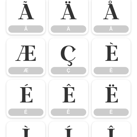
Ã
Ä
Å
Ã
Ä
Å
Æ
Ç
È
Æ
Ç
È
É
Ê
Ë
É
Ê
Ë
Ì
Í
Î