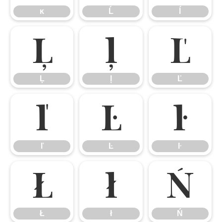
ĸ
Ĺ
ĺ
Ļ
ļ
Ľ
Ļ
ļ
Ľ
ľ
Ŀ
ŀ
ľ
Ŀ
ŀ
Ł
ł
Ń
Ł
ł
Ń