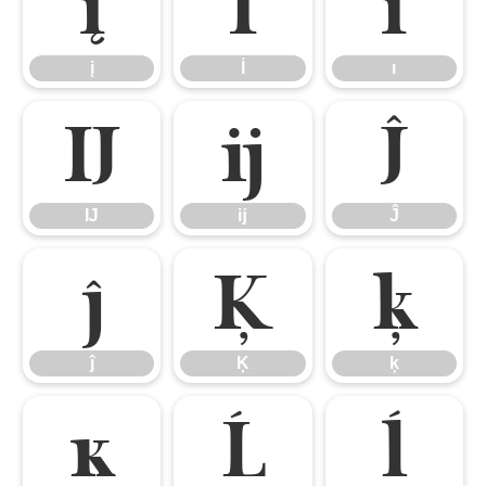
į
İ
ı
į
İ
ı
Ĳ
ĳ
Ĵ
Ĳ
ĳ
Ĵ
ĵ
Ķ
ķ
ĵ
Ķ
ķ
ĸ
Ĺ
ĺ