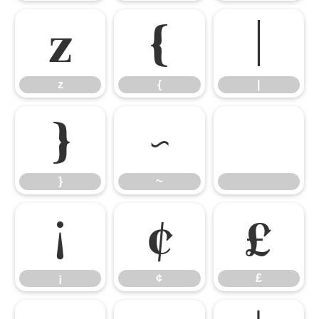
z
{
|
z
{
|
}
~
}
~
¡
¢
£
¡
¢
£