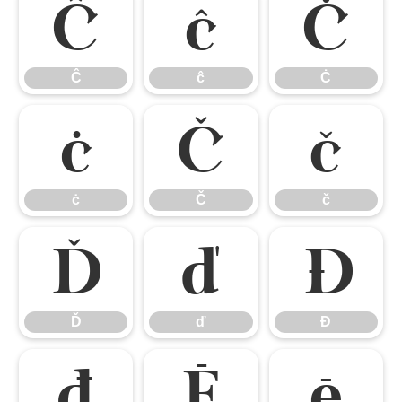
Ĉ
ĉ
Ċ
Ĉ
ĉ
Ċ
ċ
Č
č
ċ
Č
č
Ď
ď
Đ
Ď
ď
Đ
đ
Ē
ē