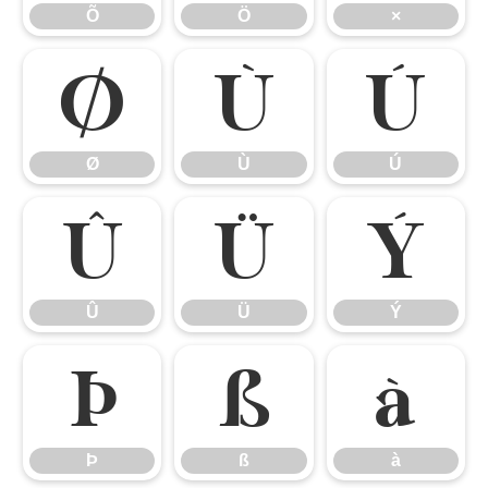
Õ
Ö
×
Ø
Ù
Ú
Ø
Ù
Ú
Û
Ü
Ý
Û
Ü
Ý
Þ
ß
à
Þ
ß
à