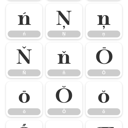
ń
Ņ
ņ
ń
Ņ
ņ
Ň
ň
Ō
Ň
ň
Ō
ō
Ŏ
ŏ
ō
Ŏ
ŏ