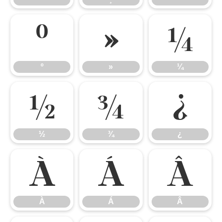
º
»
¼
º
»
¼
½
¾
¿
½
¾
¿
À
Á
Â
À
Á
Â