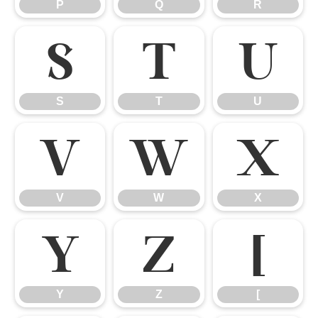
P
Q
R
S
T
U
S
T
U
V
W
X
V
W
X
Y
Z
[
Y
Z
[