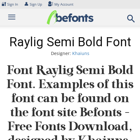
Skip
🔐
👤
Sign In
Sign Up
My Account
to
content
Raylig Semi Bold Font
Designer:
Khaiuns
Font Raylig Semi Bold
Font. Examples of this
font can be found on
the font site Befonts –
Free Fonts Download,