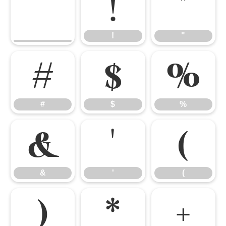
!
"
!
"
#
$
%
#
$
%
&
'
(
&
'
(
)
*
+