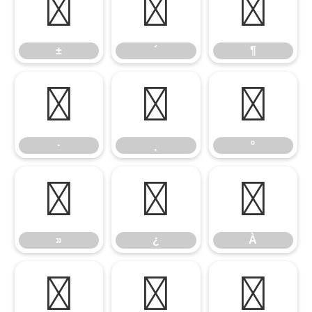
±
´
¶
±
´
¶
·
¸
º
·
¸
º
»
¿
À
»
¿
À
Á
Â
Ã