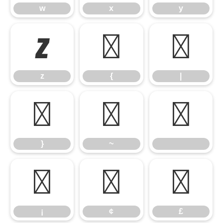
w
x
y
z
{
|
z
{
|
}
~
}
~
¡
¢
£
¡
¢
£