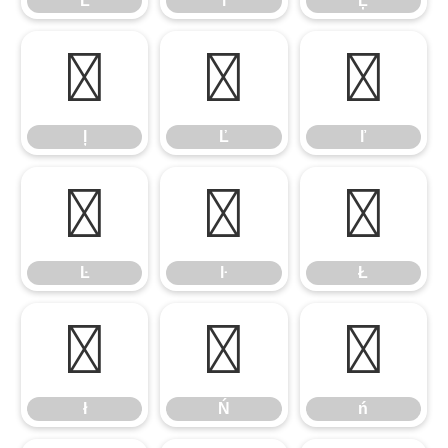
Ĺ
ĺ
Ļ
ļ
Ľ
ľ
ļ
Ľ
ľ
Ŀ
ŀ
Ł
Ŀ
ŀ
Ł
ł
Ń
ń
ł
Ń
ń