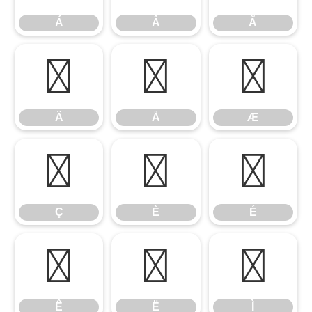
Á
Â
Ã
Ä
Å
Æ
Ä
Å
Æ
Ç
È
É
Ç
È
É
Ê
Ë
Ì
Ê
Ë
Ì