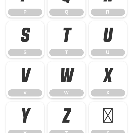
P
Q
R
S
T
U
S
T
U
V
W
X
V
W
X
Y
Z
[