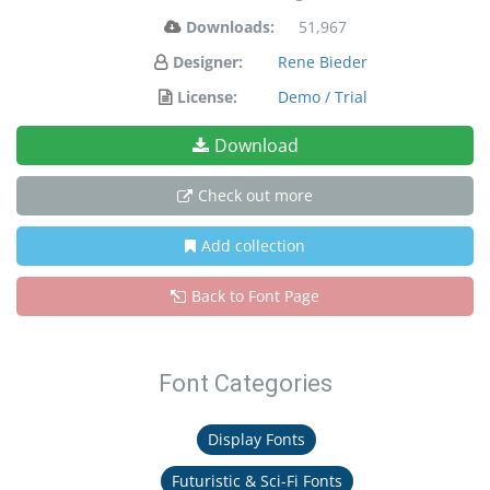
Downloads:
51,967
Designer:
Rene Bieder
License:
Demo / Trial
Download
Check out more
Add collection
Back to Font Page
Font Categories
Display Fonts
Futuristic & Sci-Fi Fonts