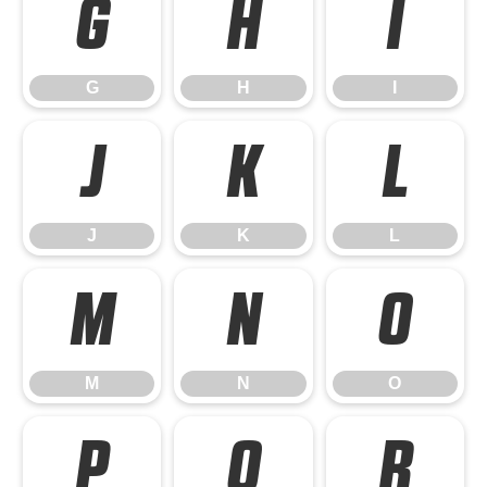
G
H
I
G
H
I
J
K
L
J
K
L
M
N
O
M
N
O
P
Q
R