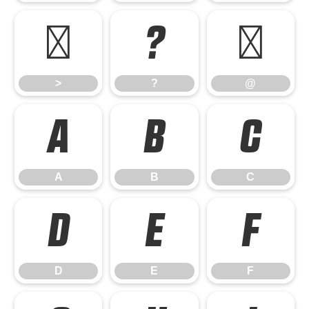
>
?
@
>
?
@
A
B
C
A
B
C
D
E
F
D
E
F