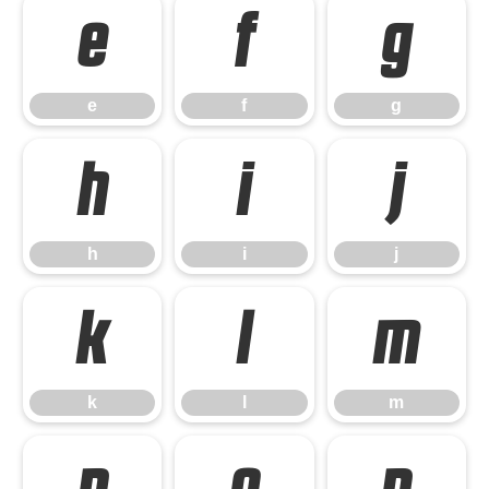
e
f
g
e
f
g
h
i
j
h
i
j
k
l
m
k
l
m