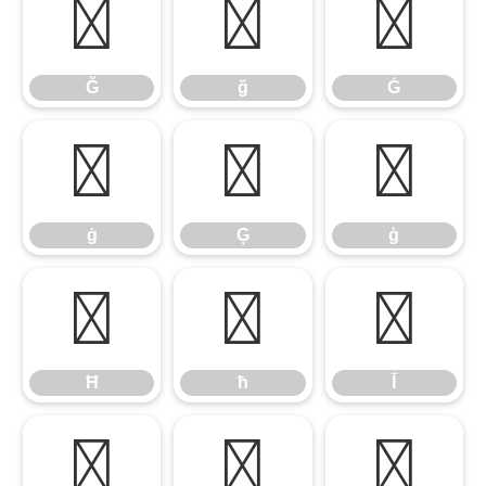
Ğ
ğ
Ġ
Ğ
ğ
Ġ
ġ
Ģ
ģ
ġ
Ģ
ģ
Ħ
ħ
Ī
Ħ
ħ
Ī
ī
Ĭ
ĭ