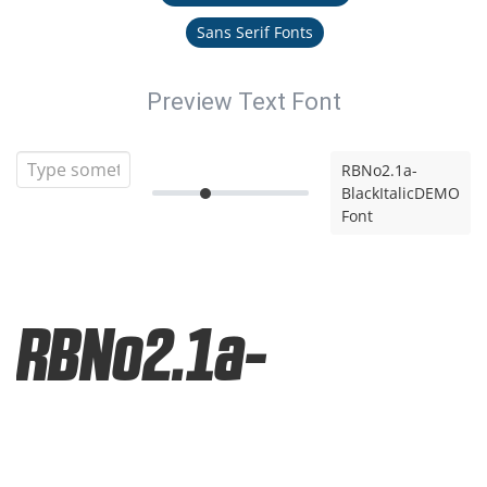
Sans Serif Fonts
Preview Text Font
RBNo2.1a-
BlackItalicDEMO
Font
RBNo2.1a-