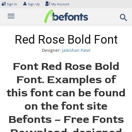
Skip
🔐
👤
Sign In
Sign Up
My Account
to
content
Red Rose Bold Font
Designer:
jaikishan Patel
Font Red Rose Bold
Font. Examples of
this font can be found
on the font site
Befonts – Free Fonts