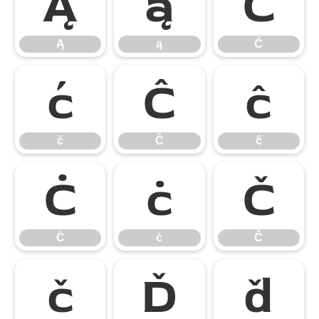
Ą
ą
Ć
Ą
ą
Ć
ć
Ĉ
ĉ
ć
Ĉ
ĉ
Ċ
ċ
Č
Ċ
ċ
Č
č
Ď
ď