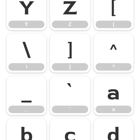
Y
Z
[
Y
Z
[
\
]
^
\
]
^
_
`
a
_
`
a
b
c
d