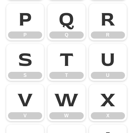
P
Q
R
P
Q
R
S
T
U
S
T
U
V
W
X
V
W
X