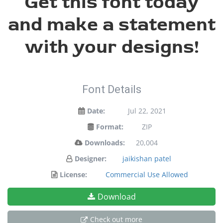
Get this font today
and make a statement
with your designs!
Font Details
Date:
Jul 22, 2021
Format:
ZIP
Downloads:
20,004
Designer:
jaikishan patel
License:
Commercial Use Allowed
Download
Check out more