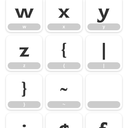
w
x
y
w
x
y
z
{
|
z
{
|
}
~
}
~
¡
¢
£