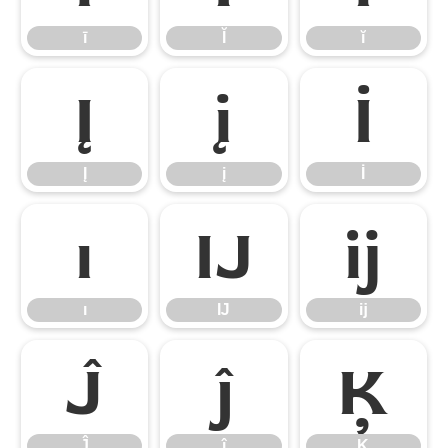
ī
Ĭ
ĭ
Į
į
İ
Į
į
İ
ı
Ĳ
ĳ
ı
Ĳ
ĳ
Ĵ
ĵ
Ķ
Ĵ
ĵ
Ķ