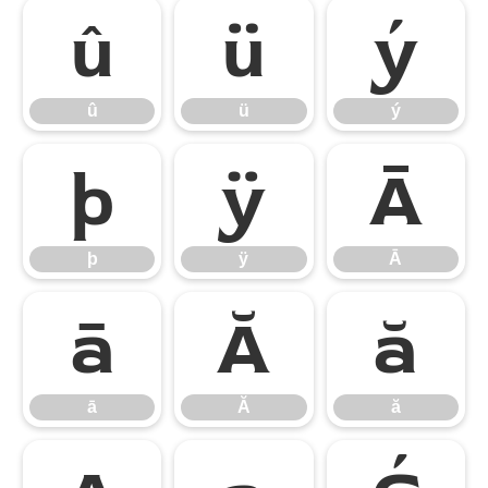
û
ü
ý
û
ü
ý
þ
ÿ
Ā
þ
ÿ
Ā
ā
Ă
ă
ā
Ă
ă