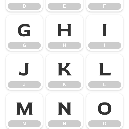
D
E
F
G
H
I
G
H
I
J
K
L
J
K
L
M
N
O
M
N
O