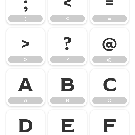
;
<
=
;
<
=
>
?
@
>
?
@
A
B
C
A
B
C
D
E
F