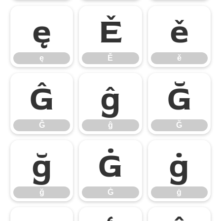
ę
Ě
ě
ę
Ě
ě
Ĝ
ĝ
Ğ
Ĝ
ĝ
Ğ
ğ
Ġ
ġ
ğ
Ġ
ġ