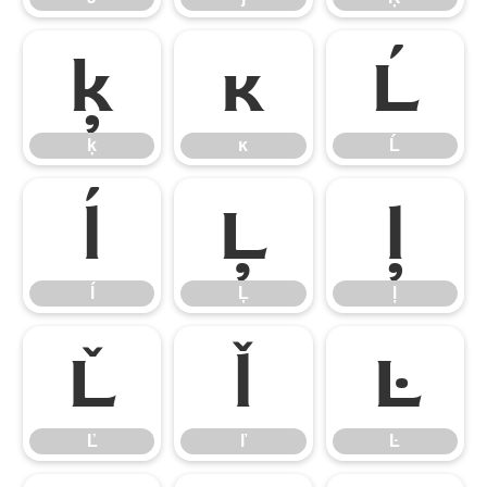
ķ
ĸ
Ĺ
ķ
ĸ
Ĺ
ĺ
Ļ
ļ
ĺ
Ļ
ļ
Ľ
ľ
Ŀ
Ľ
ľ
Ŀ