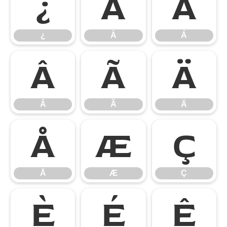
¿
À
Á
¿
À
Á
Â
Ã
Ä
Â
Ã
Ä
Å
Æ
Ç
Å
Æ
Ç
È
É
Ê