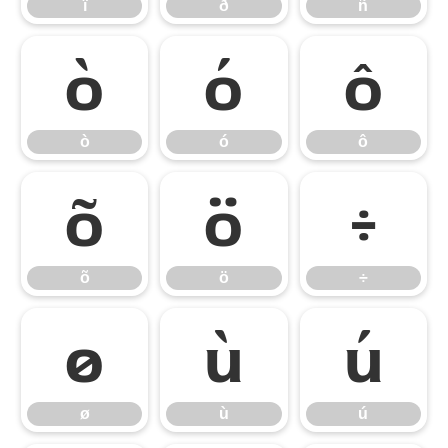
ï
ð
ñ
ò
ó
ô
ò
ó
ô
õ
ö
÷
õ
ö
÷
ø
ù
ú
ø
ù
ú