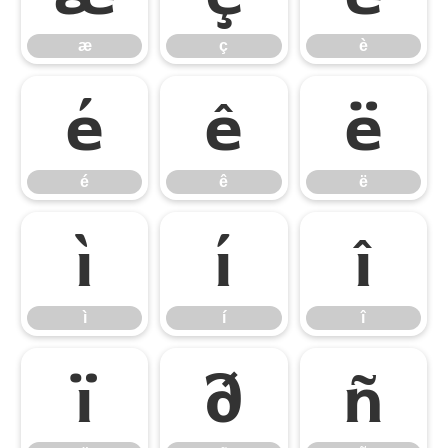
æ
ç
è
é
ê
ë
é
ê
ë
ì
í
î
ì
í
î
ï
ð
ñ