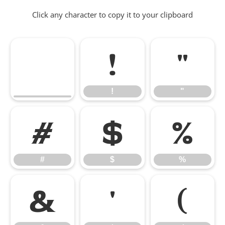
Click any character to copy it to your clipboard
!
"
!
"
#
$
%
#
$
%
&
'
(