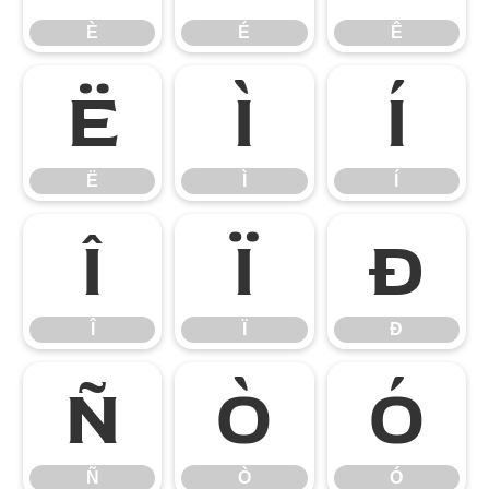
È
É
Ê
Ë
Ì
Í
Ë
Ì
Í
Î
Ï
Ð
Î
Ï
Ð
Ñ
Ò
Ó
Ñ
Ò
Ó