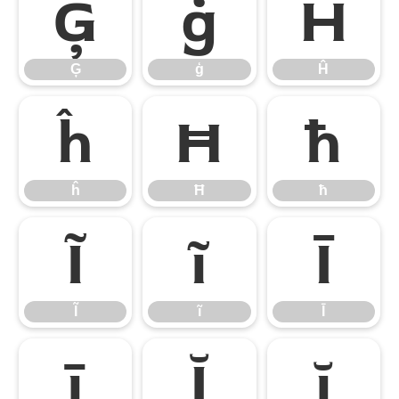
Ģ
ģ
Ĥ
Ģ
ģ
Ĥ
ĥ
Ħ
ħ
ĥ
Ħ
ħ
Ĩ
ĩ
Ī
Ĩ
ĩ
Ī
ī
Ĭ
ĭ