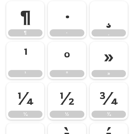
¶
·
¸
¶
·
¸
¹
º
»
¹
º
»
¼
½
¾
¼
½
¾