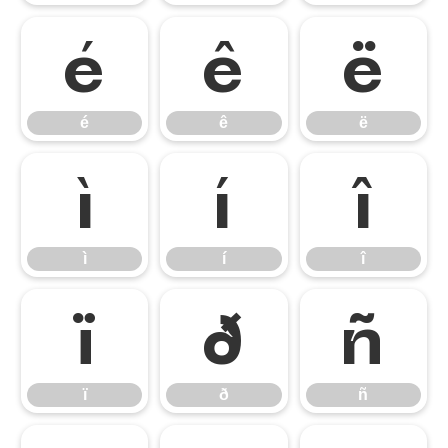
é
ê
ë
é
ê
ë
ì
í
î
ì
í
î
ï
ð
ñ
ï
ð
ñ