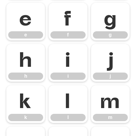
e
f
g
e
f
g
h
i
j
h
i
j
k
l
m
k
l
m