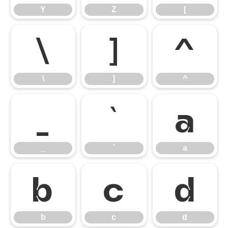
Y
Z
[
\
]
^
\
]
^
_
`
a
_
`
a
b
c
d
b
c
d