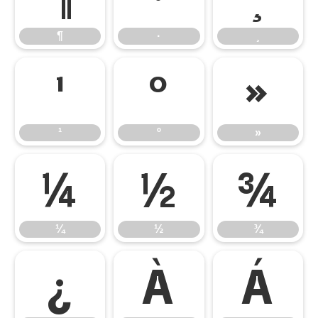
¶
·
¸
¹
º
»
¹
º
»
¼
½
¾
¼
½
¾
¿
À
Á