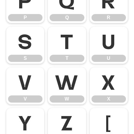
P
Q
R
P
Q
R
S
T
U
S
T
U
V
W
X
V
W
X
Y
Z
[