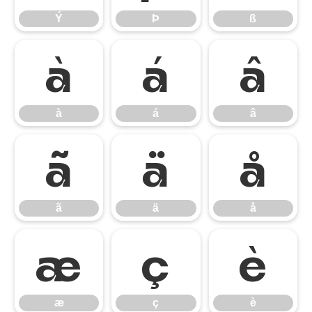
Ý
Þ
ß
à
á
â
à
á
â
ã
ä
å
ã
ä
å
æ
ç
è
æ
ç
è