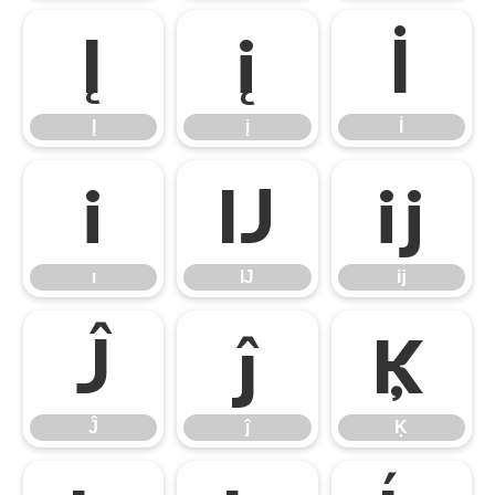
Į
į
İ
Į
į
İ
ı
Ĳ
ĳ
ı
Ĳ
ĳ
Ĵ
ĵ
Ķ
Ĵ
ĵ
Ķ