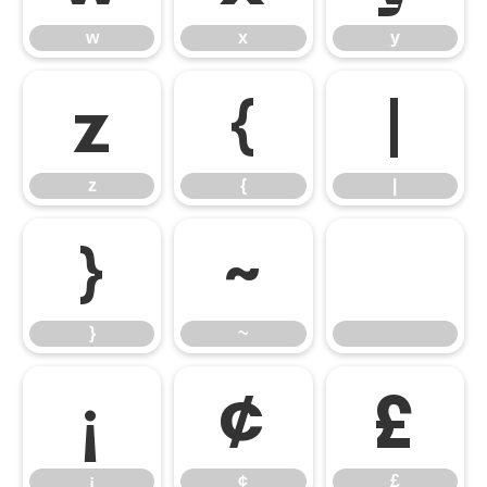
w
x
y
z
{
|
z
{
|
}
~
}
~
¡
¢
£
¡
¢
£