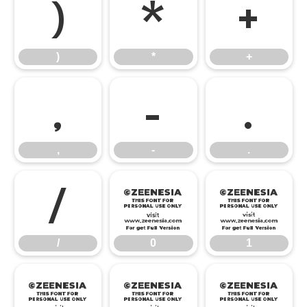
)
*
+
)
*
+
,
-
.
,
-
.
/
0
1
/
0
1
2
3
4