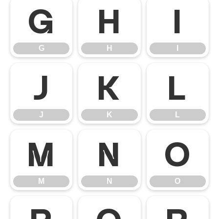
G
H
I
G
H
I
J
K
L
J
K
L
M
N
O
M
N
O