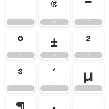
®
¯
®
¯
°
±
²
°
±
²
³
´
µ
³
´
µ
¶
·
¸