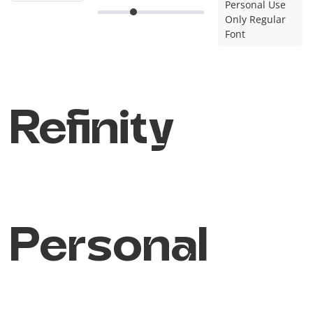
Personal Use
Only Regular
Font
Refinity
Personal