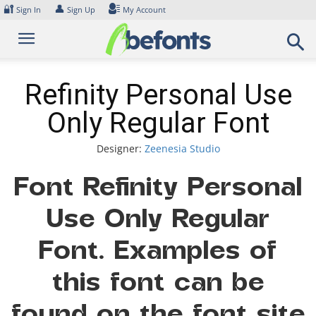
Skip
🔐
👤
Sign In
Sign Up
My Account
to
content
Refinity Personal Use
Only Regular Font
Designer:
Zeenesia Studio
Font Refinity Personal
Use Only Regular
Font. Examples of
this font can be
found on the font site