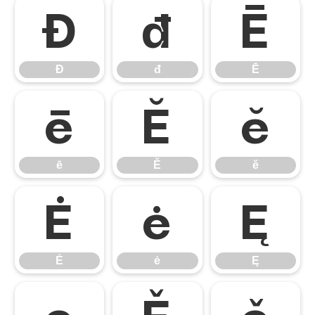
Đ
đ
Ē
Đ
đ
Ē
ē
Ĕ
ĕ
ē
Ĕ
ĕ
Ė
ė
Ę
Ė
ė
Ę