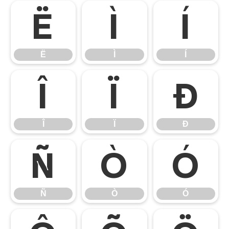
Ë
Ì
Í
Ë
Ì
Í
Î
Ï
Ð
Î
Ï
Ð
Ñ
Ò
Ó
Ñ
Ò
Ó