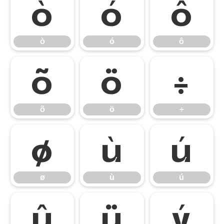
ò
ó
ô
ò
ó
ô
õ
ö
÷
õ
ö
÷
ø
ù
ú
ø
ù
ú
û
ü
ý