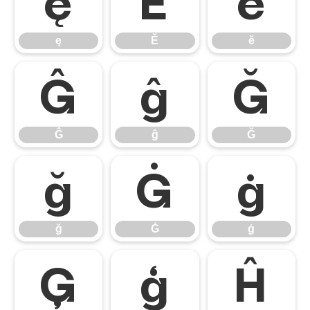
ę
Ě
ě
ę
Ě
ě
Ĝ
ĝ
Ğ
Ĝ
ĝ
Ğ
ğ
Ġ
ġ
ğ
Ġ
ġ
Ģ
ģ
Ĥ