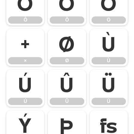
Ô
Õ
Ö
Ô
Õ
Ö
×
Ø
Ù
×
Ø
Ù
Ú
Û
Ü
Ú
Û
Ü
Ý
Þ
ß