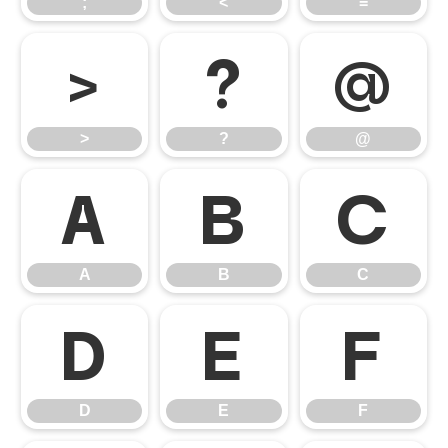
;
<
=
>
?
@
>
?
@
A
B
C
A
B
C
D
E
F
D
E
F