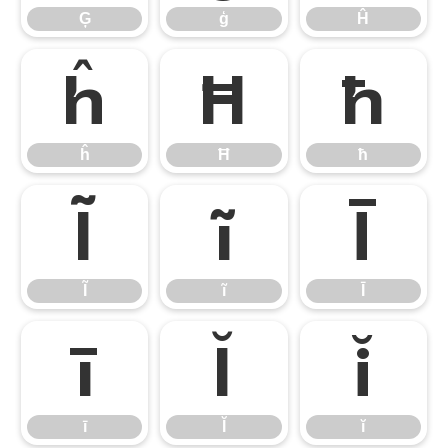
Ģ
ģ
Ĥ
ĥ
Ħ
ħ
ĥ
Ħ
ħ
Ĩ
ĩ
Ī
Ĩ
ĩ
Ī
ī
Ĭ
ĭ
ī
Ĭ
ĭ