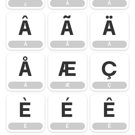
¿
À
Á
Â
Ã
Ä
Â
Ã
Ä
Å
Æ
Ç
Å
Æ
Ç
È
É
Ê
È
É
Ê