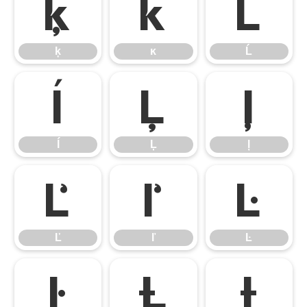
ķ
ĸ
Ĺ
ķ
ĸ
Ĺ
ĺ
Ļ
ļ
ĺ
Ļ
ļ
Ľ
ľ
Ŀ
Ľ
ľ
Ŀ
ŀ
Ł
ł