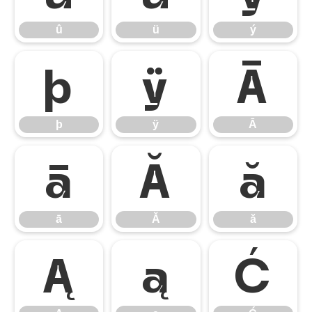
û
ü
ý
þ
ÿ
Ā
þ
ÿ
Ā
ā
Ă
ă
ā
Ă
ă
Ą
ą
Ć