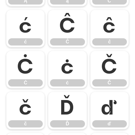
Ą
ą
Ć
ć
Ĉ
ĉ
ć
Ĉ
ĉ
Ċ
ċ
Č
Ċ
ċ
Č
č
Ď
ď
č
Ď
ď