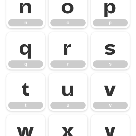
n
o
p
n
o
p
q
r
s
q
r
s
t
u
v
t
u
v
w
x
y