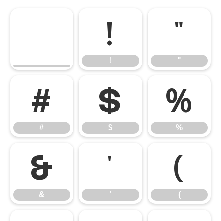
!
"
!
"
#
$
%
#
$
%
&
'
(
&
'
(