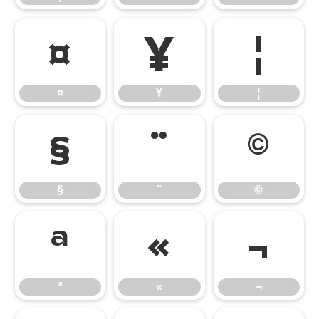
¤
¥
¦
¤
¥
¦
§
¨
©
§
¨
©
ª
«
¬
ª
«
¬