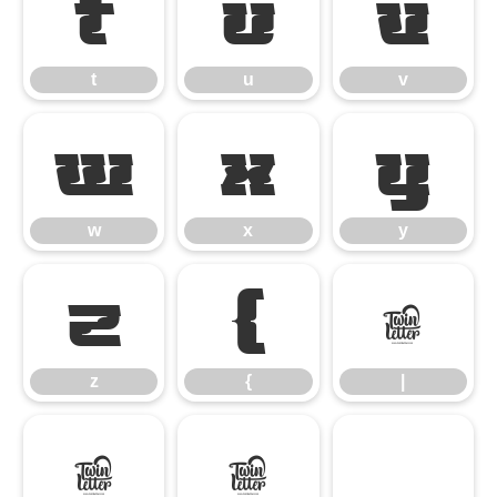
t
u
v
t
u
v
w
x
y
w
x
y
z
{
|
z
{
|
}
~