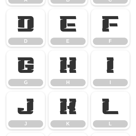
D
E
F
D
E
F
G
H
I
G
H
I
J
K
L
J
K
L