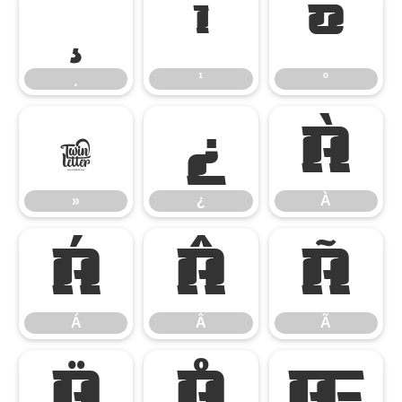
¸
¹
º
¸
¹
º
»
¿
À
»
¿
À
Á
Â
Ã
Á
Â
Ã
Ä
Å
Æ