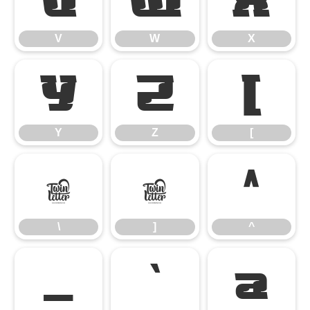
V
W
X
Y
Z
[
Y
Z
[
\
]
^
\
]
^
_
`
a