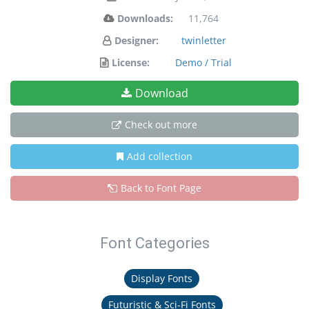
Downloads:
11,764
Designer:
twinletter
License:
Demo / Trial
Download
Check out more
Add collection
Back to Font Page
Font Categories
Display Fonts
Futuristic & Sci-Fi Fonts