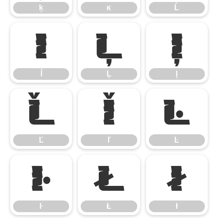
ķ
ĸ
Ĺ
ĺ
Ļ
ļ
ĺ
Ļ
ļ
Ľ
ľ
Ŀ
Ľ
ľ
Ŀ
ŀ
Ł
ł
ŀ
Ł
ł