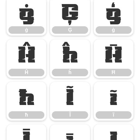
ġ
Ģ
ģ
ġ
Ģ
ģ
Ĥ
ĥ
Ħ
Ĥ
ĥ
Ħ
ħ
Ĩ
ĩ
ħ
Ĩ
ĩ
Ī
ī
Į