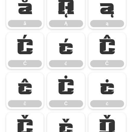
ă
Ą
ą
ă
Ą
ą
Ć
ć
Ĉ
Ć
ć
Ĉ
ĉ
Ċ
ċ
ĉ
Ċ
ċ
Č
č
Ď