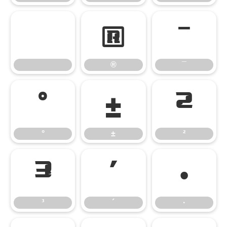
®
¯
®
¯
°
±
²
°
±
²
³
´
·
³
´
·