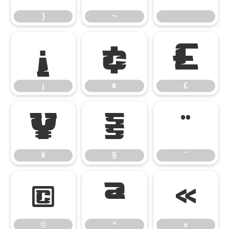
}
~
¡
¢
£
¡
¢
£
¥
§
¨
¥
§
¨
©
ª
«
©
ª
«