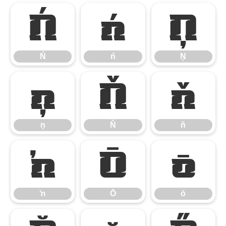
Ń
ń
Ņ
Ń
ń
Ņ
ņ
Ň
ň
ņ
Ň
ň
ŉ
Ō
ō
ŉ
Ō
ō