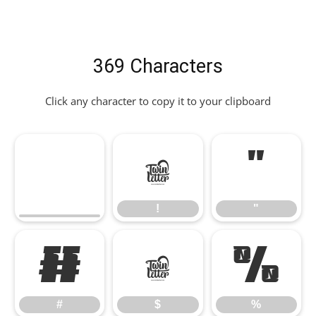
369 Characters
Click any character to copy it to your clipboard
!
"
!
"
#
$
%
#
$
%