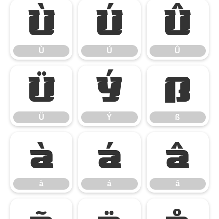
Ù
Ú
Û
Ù
Ú
Û
Ü
Ý
ß
Ü
Ý
ß
à
á
â
à
á
â