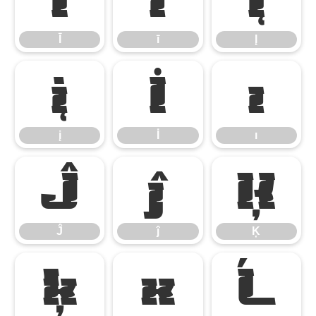
Ī
ī
Į
į
İ
ı
į
İ
ı
Ĵ
ĵ
Ķ
Ĵ
ĵ
Ķ
ķ
ĸ
Ĺ