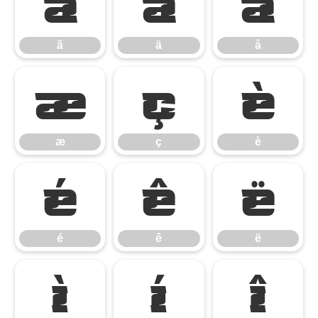
ã
ä
å
ã
ä
å
æ
ç
è
æ
ç
è
é
ê
ë
é
ê
ë
ì
í
î