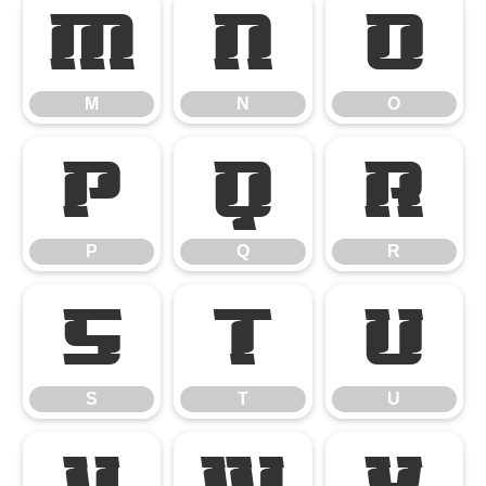
M
N
O
M
N
O
P
Q
R
P
Q
R
S
T
U
S
T
U
V
W
X