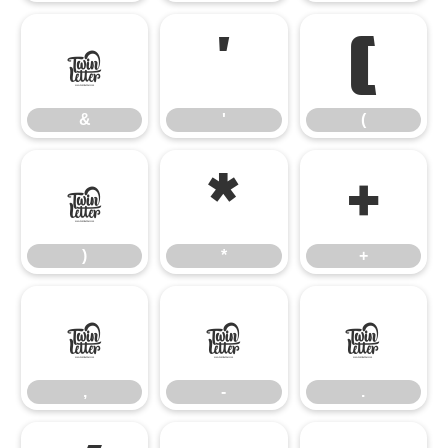
&
'
(
&
'
(
)
*
+
)
*
+
,
-
.
,
-
.