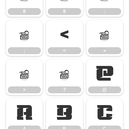
8
9
:
;
<
=
;
<
=
>
?
@
>
?
@
A
B
C
A
B
C