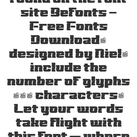
site Befonts –
Free Fonts
Download,
designed by Niel,
include the
number of glyphs
383 characters.
Let your words
take flight with
this font — where