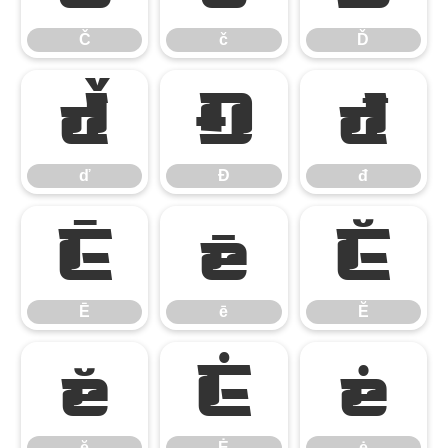
Č
č
Ď
ď
Đ
đ
ď
Đ
đ
Ē
ē
Ĕ
Ē
ē
Ĕ
ĕ
Ė
ė
ĕ
Ė
ė