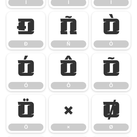
Í
Î
Ï
Ð
Ñ
Ò
Ð
Ñ
Ò
Ó
Ô
Õ
Ó
Ô
Õ
Ö
×
Ø
Ö
×
Ø