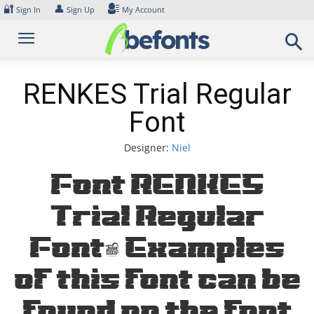
Skip
🔐
👤
Sign In
Sign Up
My Account
to
content
RENKES Trial Regular
Font
Designer:
Niel
Font RENKES
Trial Regular
Font. Examples
of this font can be
found on the font