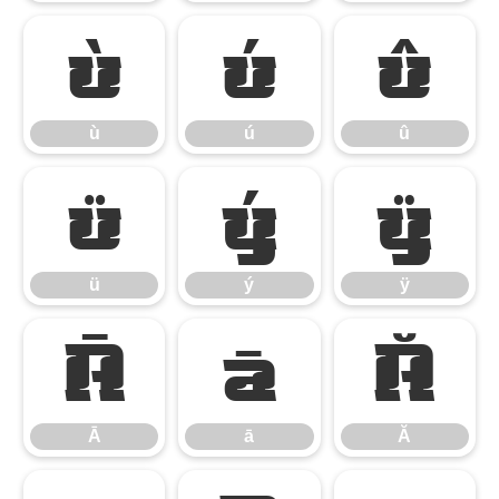
ù
ú
û
ù
ú
û
ü
ý
ÿ
ü
ý
ÿ
Ā
ā
Ă
Ā
ā
Ă