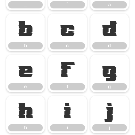
_
`
a
b
c
d
b
c
d
e
f
g
e
f
g
h
i
j
h
i
j