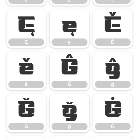
Ę
ę
Ě
Ę
ę
Ě
ě
Ĝ
ĝ
ě
Ĝ
ĝ
Ğ
ğ
Ġ
Ğ
ğ
Ġ