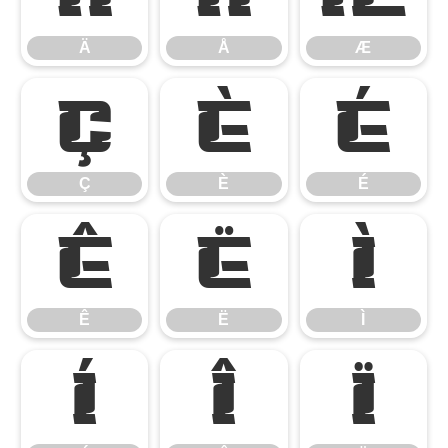
Ä
Å
Æ
Ç
È
É
Ç
È
É
Ê
Ë
Ì
Ê
Ë
Ì
Í
Î
Ï