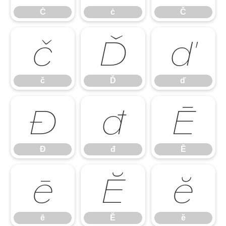
Ċ
ċ
Č
č
Ď
ď
č
Ď
ď
Đ
đ
Ē
Đ
đ
Ē
ē
Ĕ
ĕ
ē
Ĕ
ĕ