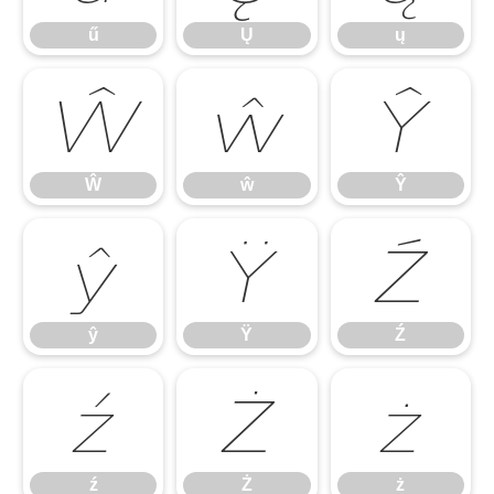
ű
Ų
ų
Ŵ
ŵ
Ŷ
Ŵ
ŵ
Ŷ
ŷ
Ÿ
Ź
ŷ
Ÿ
Ź
ź
Ż
ż
ź
Ż
ż