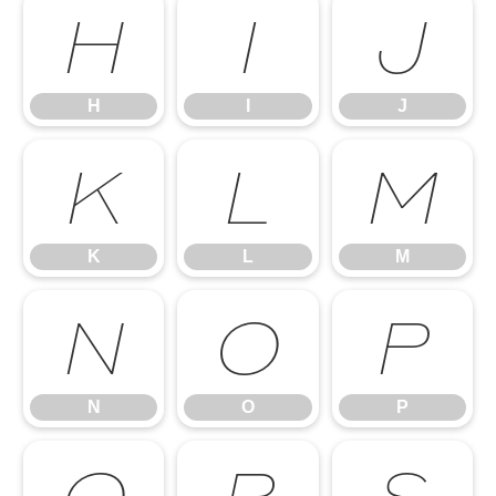
H
I
J
H
I
J
K
L
M
K
L
M
N
O
P
N
O
P