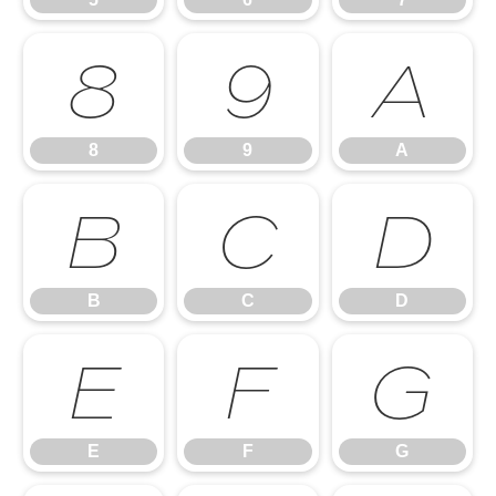
8
9
A
8
9
A
B
C
D
B
C
D
E
F
G
E
F
G