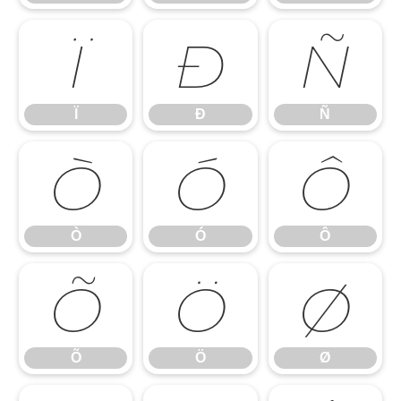
Ï
Ð
Ñ
Ï
Ð
Ñ
Ò
Ó
Ô
Ò
Ó
Ô
Õ
Ö
Ø
Õ
Ö
Ø