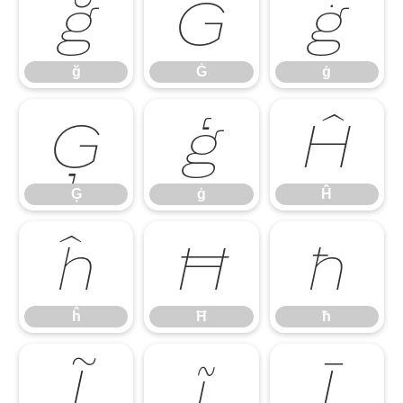
ğ
Ġ
ġ
ğ
Ġ
ġ
Ģ
ģ
Ĥ
Ģ
ģ
Ĥ
ĥ
Ħ
ħ
ĥ
Ħ
ħ
Ĩ
ĩ
Ī