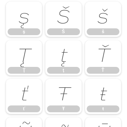
ş
Š
š
ş
Š
š
Ţ
ţ
Ť
Ţ
ţ
Ť
ť
Ŧ
ŧ
ť
Ŧ
ŧ