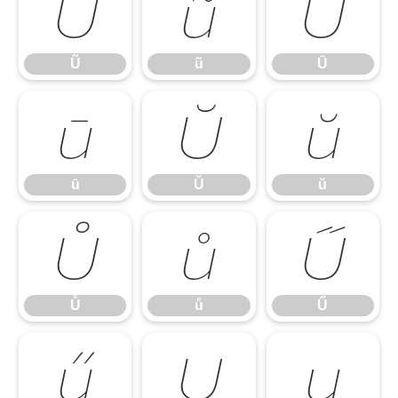
Ũ
ũ
Ū
Ũ
ũ
Ū
ū
Ŭ
ŭ
ū
Ŭ
ŭ
Ů
ů
Ű
Ů
ů
Ű
ű
Ų
ų