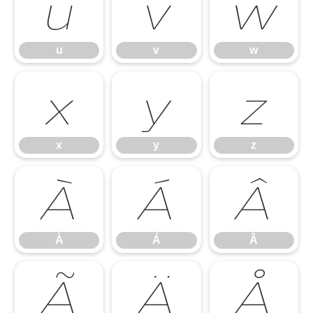
u
v
w
u
v
w
x
y
z
x
y
z
À
Á
Â
À
Á
Â
Ã
Ä
Å