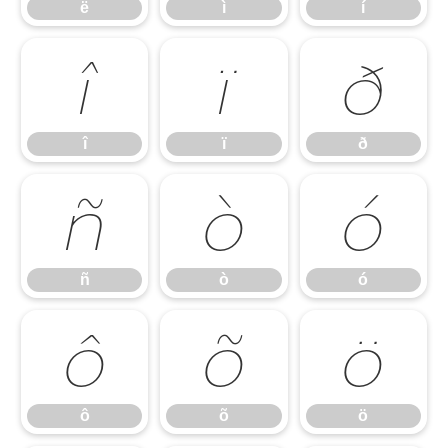
ë
ì
í
î
ï
ð
î
ï
ð
ñ
ò
ó
ñ
ò
ó
ô
õ
ö
ô
õ
ö