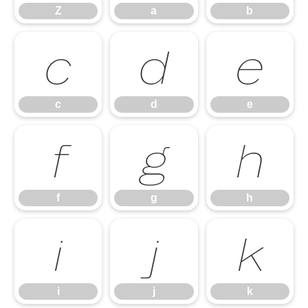
Z
a
b
c
d
e
c
d
e
f
g
h
f
g
h
i
j
k
i
j
k