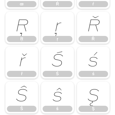
œ
Ŕ
ŕ
Ŗ
ŗ
Ř
Ŗ
ŗ
Ř
ř
Ś
ś
ř
Ś
ś
Ŝ
ŝ
Ş
Ŝ
ŝ
Ş