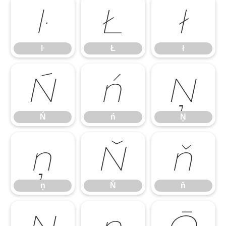
ŀ
Ł
ł
ŀ
Ł
ł
Ń
ń
Ņ
Ń
ń
Ņ
ņ
Ň
ň
ņ
Ň
ň