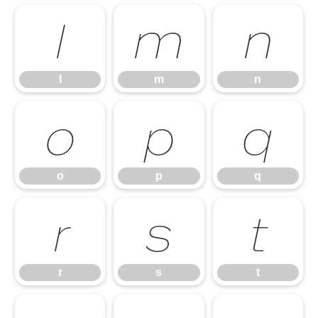
l
m
n
l
m
n
o
p
q
o
p
q
r
s
t
r
s
t