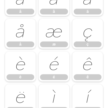
â
ã
ä
å
æ
ç
å
æ
ç
è
é
ê
è
é
ê
ë
ì
í