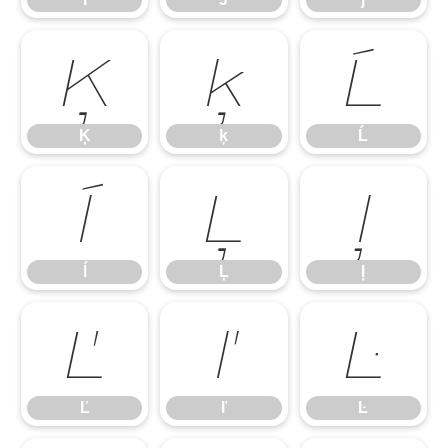
Ķ
ķ
Ĺ
Ķ
ķ
Ĺ
ĺ
Ļ
ļ
ĺ
Ļ
ļ
Ľ
ľ
Ŀ
Ľ
ľ
Ŀ