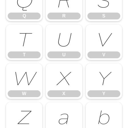
Q
R
S
Q
R
S
T
U
V
T
U
V
W
X
Y
W
X
Y
Z
a
b