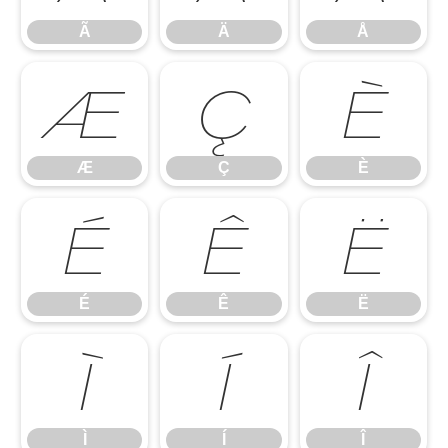
Ã
Ä
Å
Æ
Ç
È
Æ
Ç
È
É
Ê
Ë
É
Ê
Ë
Ì
Í
Î
Ì
Í
Î