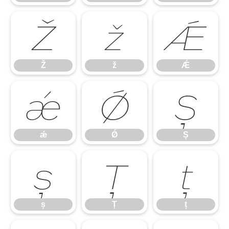
Ž
ž
Ǽ
Ž
ž
Ǽ
ǽ
Ǿ
Ș
ǽ
Ǿ
Ș
ș
Ț
ț
ș
Ț
ț