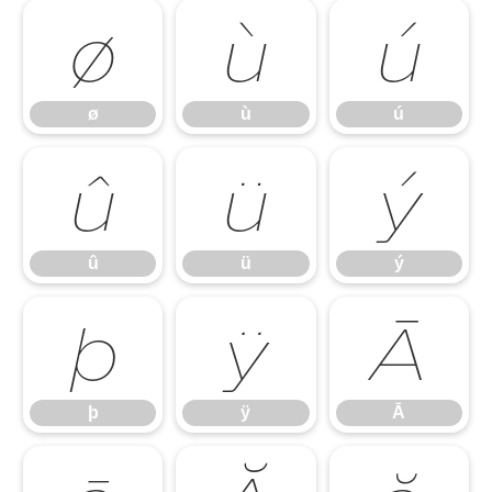
ø
ù
ú
ø
ù
ú
û
ü
ý
û
ü
ý
þ
ÿ
Ā
þ
ÿ
Ā