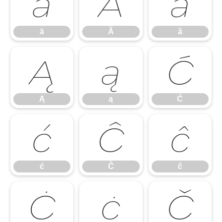
ā
Ă
ă
ā
Ă
ă
Ą
ą
Ć
Ą
ą
Ć
ć
Ĉ
ĉ
ć
Ĉ
ĉ
Ċ
ċ
Č