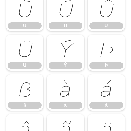
Ù
Ú
Û
Ù
Ú
Û
Ü
Ý
Þ
Ü
Ý
Þ
ß
à
á
ß
à
á
â
ã
ä