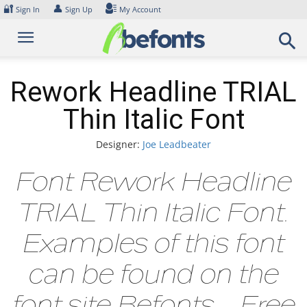
Skip
🔐
👤
Sign In
Sign Up
My Account
to
content
Rework Headline TRIAL
Thin Italic Font
Designer:
Joe Leadbeater
Font Rework Headline
TRIAL Thin Italic Font.
Examples of this font
can be found on the
font site Befonts – Free