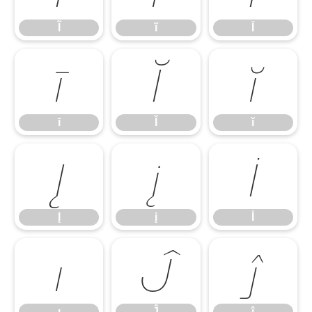
Ĩ
ĩ
Ī
ī
Ĭ
ĭ
ī
Ĭ
ĭ
Į
į
İ
Į
į
İ
ı
Ĵ
ĵ
ı
Ĵ
ĵ