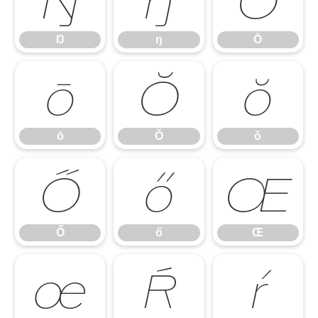
Ŋ
ŋ
Ō
Ŋ
ŋ
Ō
ō
Ŏ
ŏ
ō
Ŏ
ŏ
Ő
ő
Œ
Ő
ő
Œ
œ
Ŕ
ŕ