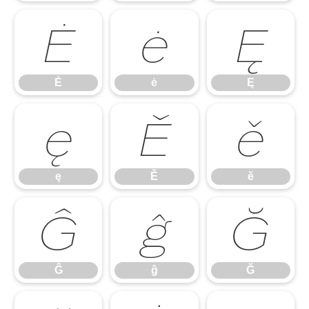
Ė
ė
Ę
Ė
ė
Ę
ę
Ě
ě
ę
Ě
ě
Ĝ
ĝ
Ğ
Ĝ
ĝ
Ğ