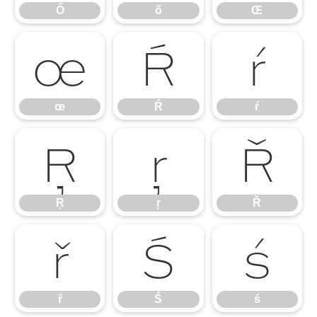
Ő
ő
Œ
œ
Ŕ
ŕ
œ
Ŕ
ŕ
Ŗ
ŗ
Ř
Ŗ
ŗ
Ř
ř
Ś
ś
ř
Ś
ś