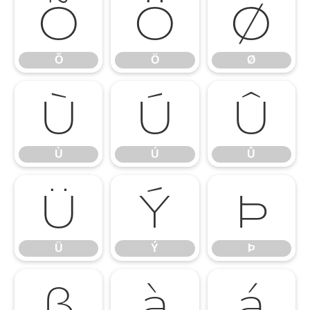
Õ
Ö
Ø
Õ
Ö
Ø
Ù
Ú
Û
Ù
Ú
Û
Ü
Ý
Þ
Ü
Ý
Þ
ß
à
á