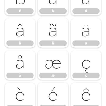
ß
à
á
â
ã
ä
â
ã
ä
å
æ
ç
å
æ
ç
è
é
ê