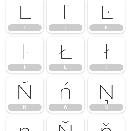
Ľ
ľ
Ŀ
Ľ
ľ
Ŀ
ŀ
Ł
ł
ŀ
Ł
ł
Ń
ń
Ņ
Ń
ń
Ņ
ņ
Ň
ň