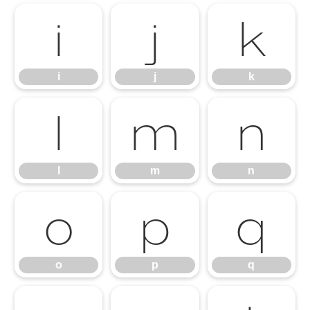
i
j
k
i
j
k
l
m
n
l
m
n
o
p
q
o
p
q