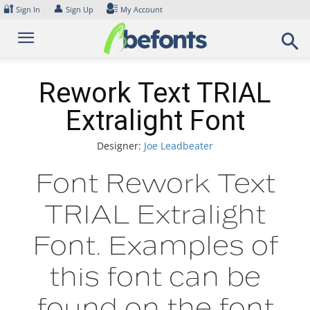
Skip
🔐
👤
Sign In
Sign Up
My Account
to
content
Rework Text TRIAL
Extralight Font
Designer:
Joe Leadbeater
Font Rework Text
TRIAL Extralight
Font. Examples of
this font can be
found on the font