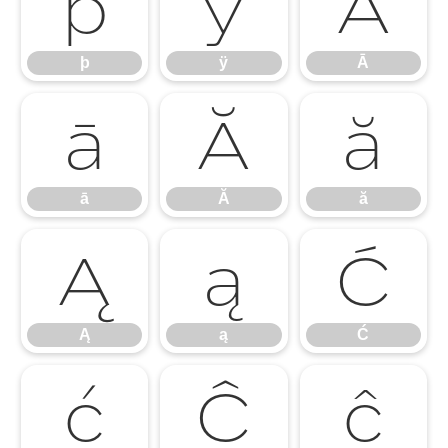
þ
ÿ
Ā
þ
ÿ
Ā
ā
Ă
ă
ā
Ă
ă
Ą
ą
Ć
Ą
ą
Ć
ć
Ĉ
ĉ