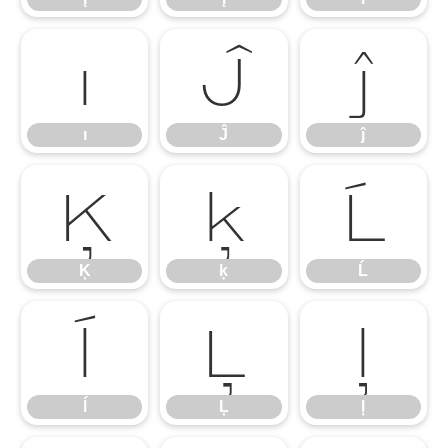
ı
Ĵ
ĵ
ı
Ĵ
ĵ
Ķ
ķ
Ĺ
Ķ
ķ
Ĺ
ĺ
Ļ
ļ
ĺ
Ļ
ļ