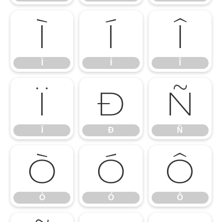
Ì
Í
Î
Ì
Í
Î
Ï
Ð
Ñ
Ï
Ð
Ñ
Ò
Ó
Ô
Ò
Ó
Ô