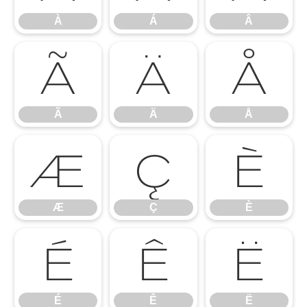
À
Á
Â
Ã
Ä
Å
Ã
Ä
Å
Æ
Ç
È
Æ
Ç
È
É
Ê
Ë
É
Ê
Ë