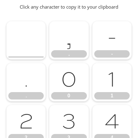
Click any character to copy it to your clipboard
,
-
,
-
.
0
1
.
0
1
2
3
4
2
3
4