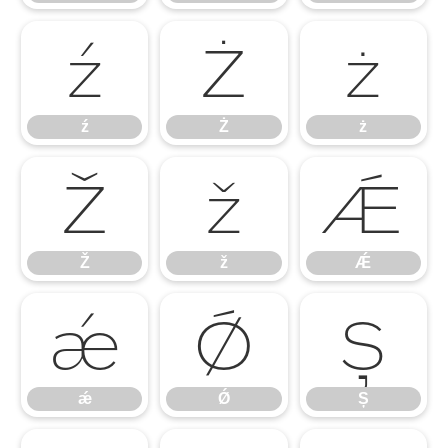
ź
Ż
ż
ź
Ż
ż
Ž
ž
Ǽ
Ž
ž
Ǽ
ǽ
Ǿ
Ș
ǽ
Ǿ
Ș