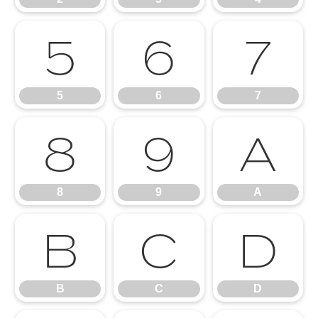
5
6
7
5
6
7
8
9
A
8
9
A
B
C
D
B
C
D