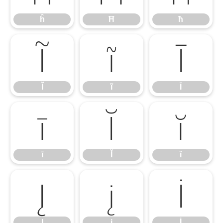
ĥ
Ħ
ħ
Ĩ
ĩ
Ī
Ĩ
ĩ
Ī
ī
Ĭ
ĭ
ī
Ĭ
ĭ
Į
į
İ
Į
į
İ