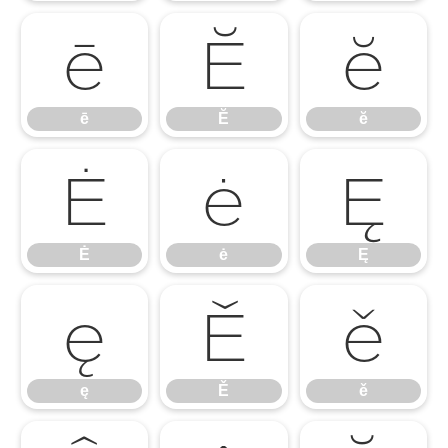
ē
Ĕ
ĕ
ē
Ĕ
ĕ
Ė
ė
Ę
Ė
ė
Ę
ę
Ě
ě
ę
Ě
ě