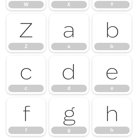
W
X
Y
Z
a
b
Z
a
b
c
d
e
c
d
e
f
g
h
f
g
h