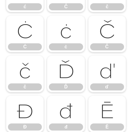
ć
Ĉ
ĉ
Ċ
ċ
Č
Ċ
ċ
Č
č
Ď
ď
č
Ď
ď
Đ
đ
Ē
Đ
đ
Ē