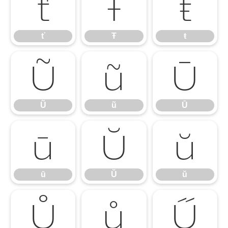
ť
Ŧ
ŧ
ť
Ŧ
ŧ
Ũ
ũ
Ū
Ũ
ũ
Ū
ū
Ŭ
ŭ
ū
Ŭ
ŭ
Ů
ů
Ű