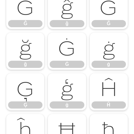
Ĝ
ĝ
Ğ
Ĝ
ĝ
Ğ
ğ
Ġ
ġ
ğ
Ġ
ġ
Ģ
ģ
Ĥ
Ģ
ģ
Ĥ
ĥ
Ħ
ħ