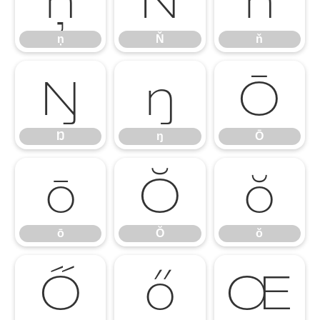
ņ
Ň
ň
Ŋ
ŋ
Ō
Ŋ
ŋ
Ō
ō
Ŏ
ŏ
ō
Ŏ
ŏ
Ő
ő
Œ