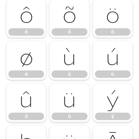
ô
õ
ö
ô
õ
ö
ø
ù
ú
ø
ù
ú
û
ü
ý
û
ü
ý