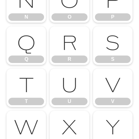
N
O
P
Q
R
S
Q
R
S
T
U
V
T
U
V
W
X
Y