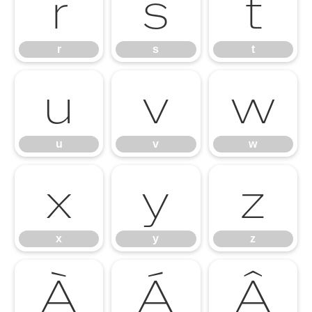
r
s
t
r
s
t
u
v
w
u
v
w
x
y
z
x
y
z
À
Á
Â