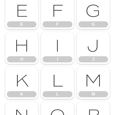
E
F
G
E
F
G
H
I
J
H
I
J
K
L
M
K
L
M
N
O
P