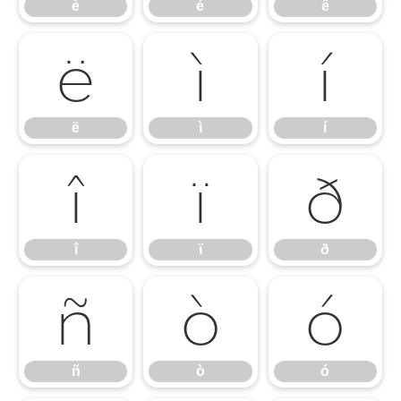
è
é
ê
ë
ì
í
ë
ì
í
î
ï
ð
î
ï
ð
ñ
ò
ó
ñ
ò
ó