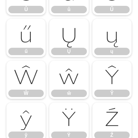
Ů
ů
Ű
ű
Ų
ų
ű
Ų
ų
Ŵ
ŵ
Ŷ
Ŵ
ŵ
Ŷ
ŷ
Ÿ
Ź
ŷ
Ÿ
Ź