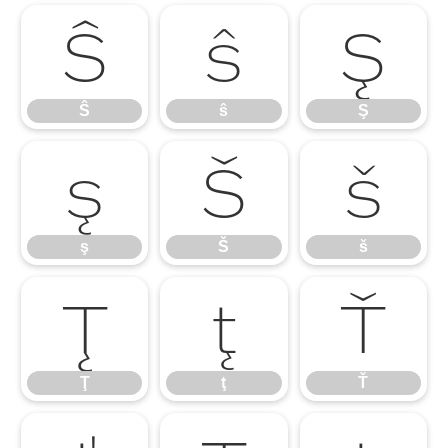
Ŝ
ŝ
Ş
Ŝ
ŝ
Ş
ş
Š
š
ş
Š
š
Ţ
ţ
Ť
Ţ
ţ
Ť