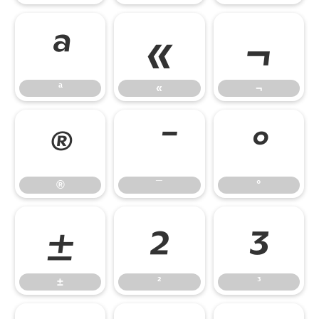
ª
«
¬
ª
«
¬
®
°
®
¯
°
±
²
³
±
²
³