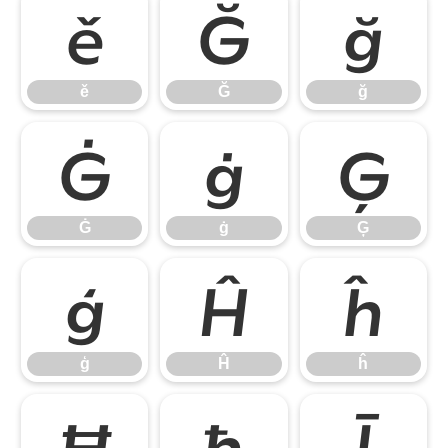
ě
Ğ
ğ
ě
Ğ
ğ
Ġ
ġ
Ģ
Ġ
ġ
Ģ
ģ
Ĥ
ĥ
ģ
Ĥ
ĥ
Ħ
ħ
Ī