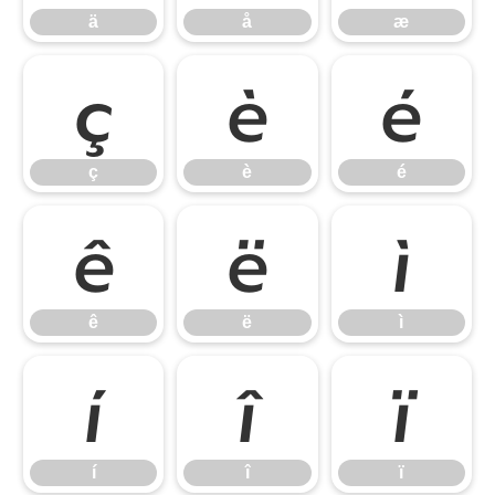
ä
å
æ
ç
è
é
ç
è
é
ê
ë
ì
ê
ë
ì
í
î
ï
í
î
ï