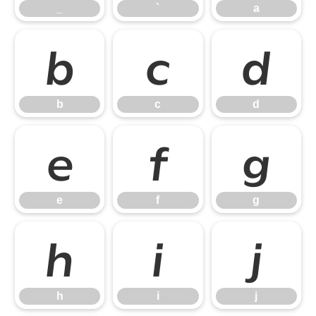
_
`
a
b
c
d
b
c
d
e
f
g
e
f
g
h
i
j
h
i
j