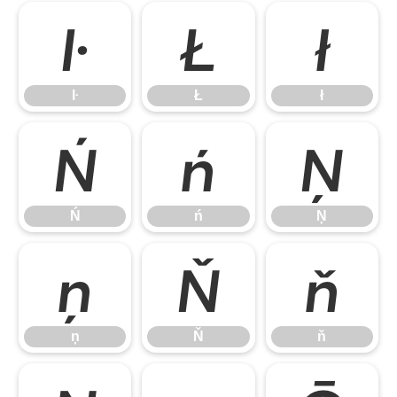
ŀ
Ł
ł
ŀ
Ł
ł
Ń
ń
Ņ
Ń
ń
Ņ
ņ
Ň
ň
ņ
Ň
ň