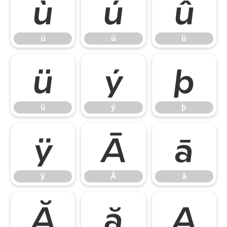
ù
ú
û
ù
ú
û
ü
ý
þ
ü
ý
þ
ÿ
Ā
ā
ÿ
Ā
ā
Ă
ă
Ą