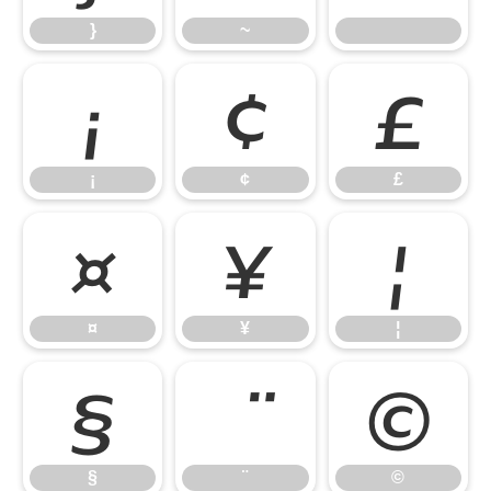
}
~
¡
¢
£
¡
¢
£
¤
¥
¦
¤
¥
¦
§
©
§
¨
©