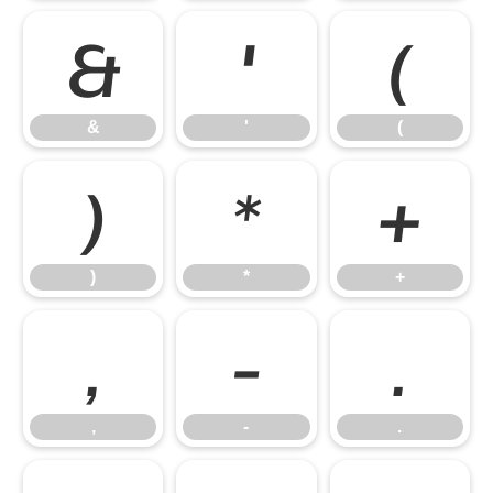
&
'
(
&
'
(
)
*
+
)
*
+
,
-
.
,
-
.