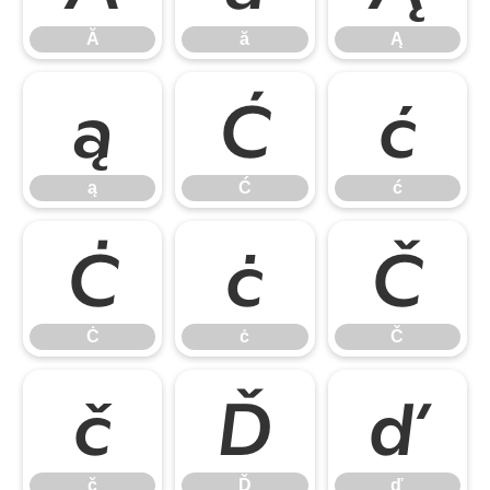
Ă
ă
Ą
ą
Ć
ć
ą
Ć
ć
Ċ
ċ
Č
Ċ
ċ
Č
č
Ď
ď
č
Ď
ď