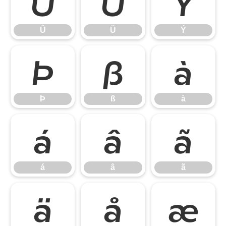
Û
Ü
Ý
Û
Ü
Ý
Þ
ß
à
Þ
ß
à
á
â
ã
á
â
ã
ä
å
æ