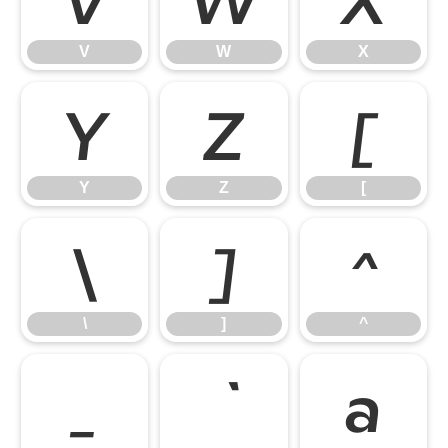
V
W
X
Y
Z
[
Y
Z
[
\
]
^
\
]
^
_
a