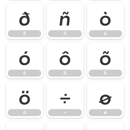
ð
ñ
ò
ð
ñ
ò
ó
ô
õ
ó
ô
õ
ö
÷
ø
ö
÷
ø