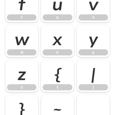
t
u
v
t
u
v
w
x
y
w
x
y
z
{
|
z
{
|
}
~