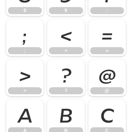
8
9
:
;
<
=
;
<
=
>
?
@
>
?
@
A
B
C
A
B
C