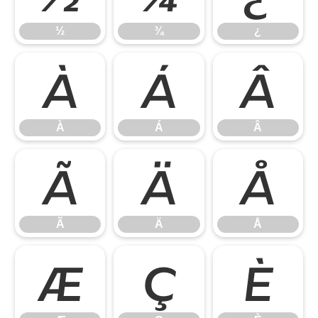
½
¾
¿
À
Á
Â
À
Á
Â
Ã
Ä
Å
Ã
Ä
Å
Æ
Ç
È