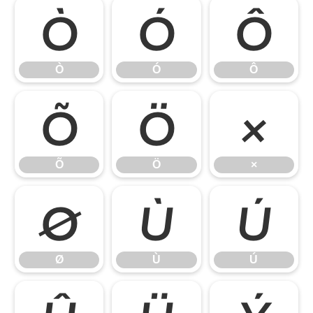
Ò
Ó
Ô
Ò
Ó
Ô
Õ
Ö
×
Õ
Ö
×
Ø
Ù
Ú
Ø
Ù
Ú