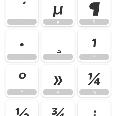
µ
¶
´
µ
¶
·
¹
·
¸
¹
º
»
¼
º
»
¼
½
¾
¿