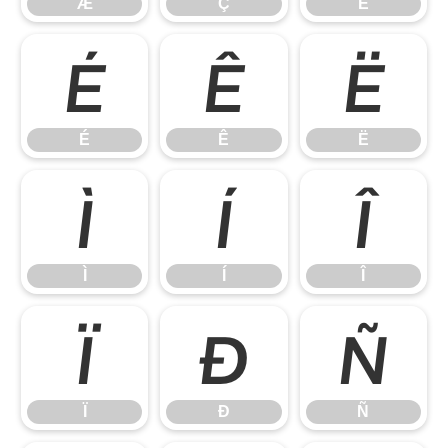
Æ
Ç
È
É
Ê
Ë
É
Ê
Ë
Ì
Í
Î
Ì
Í
Î
Ï
Ð
Ñ
Ï
Ð
Ñ