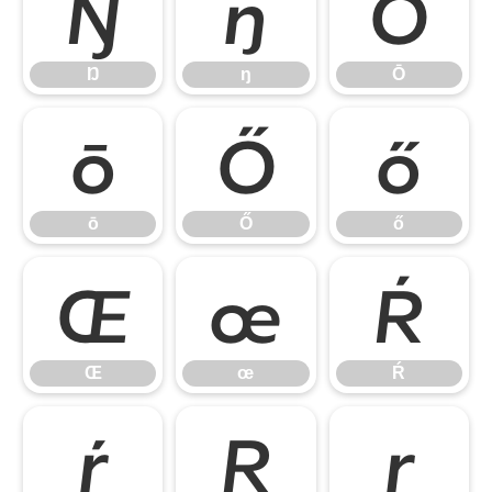
Ŋ
ŋ
Ō
Ŋ
ŋ
Ō
ō
Ő
ő
ō
Ő
ő
Œ
œ
Ŕ
Œ
œ
Ŕ
ŕ
Ŗ
ŗ