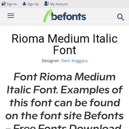
Skip
🔐
👤
Sign In
Sign Up
My Account
to
content
Rioma Medium Italic
Font
Designer:
Deni Anggara
Font Rioma Medium
Italic Font. Examples of
this font can be found
on the font site Befonts
– Free Fonts Download,