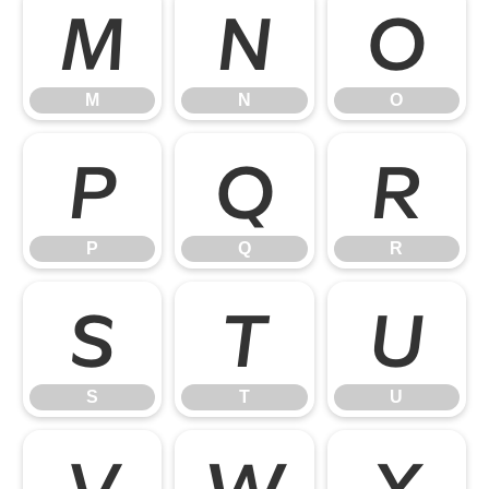
M
N
O
M
N
O
P
Q
R
P
Q
R
S
T
U
S
T
U
V
W
X