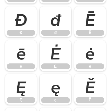
Đ
đ
Ē
Đ
đ
Ē
ē
Ė
ė
ē
Ė
ė
Ę
ę
Ě
Ę
ę
Ě