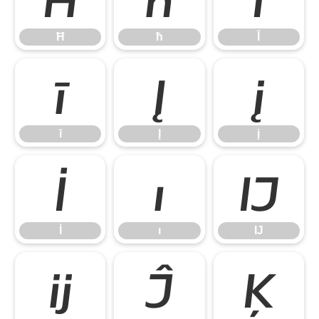
Ħ
ħ
Ī
ī
Į
į
ī
Į
į
İ
ı
Ĳ
İ
ı
Ĳ
ĳ
Ĵ
Ķ