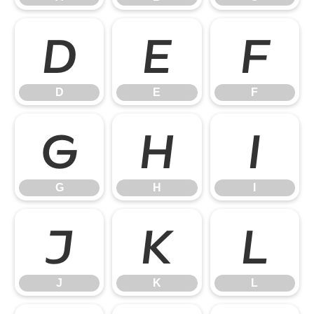
D
E
F
D
E
F
G
H
I
G
H
I
J
K
L
J
K
L