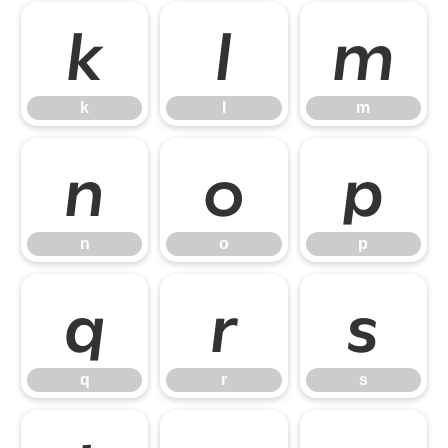
k
l
m
k
l
m
n
o
p
n
o
p
q
r
s
q
r
s