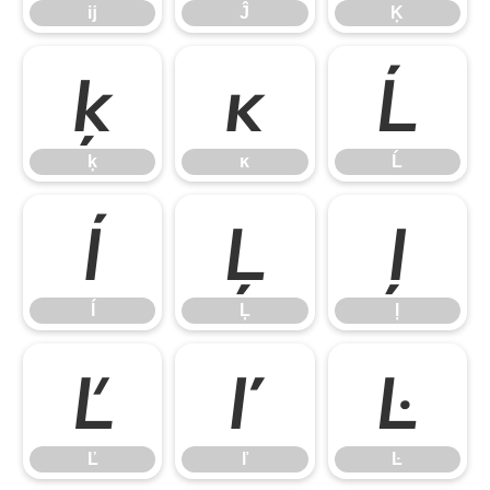
ĳ
Ĵ
Ķ
ķ
ĸ
Ĺ
ķ
ĸ
Ĺ
ĺ
Ļ
ļ
ĺ
Ļ
ļ
Ľ
ľ
Ŀ
Ľ
ľ
Ŀ