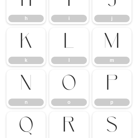
h
i
j
h
i
j
k
l
m
k
l
m
n
o
p
n
o
p
q
r
s