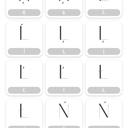
Ķ
ķ
Ĺ
ĺ
Ļ
ļ
ĺ
Ļ
ļ
Ľ
ľ
Ł
Ľ
ľ
Ł
ł
Ń
ń