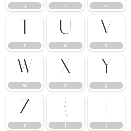
q
r
s
t
u
v
t
u
v
w
x
y
w
x
y
z
{
|
z
{
|