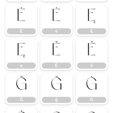
Ė
ė
Ę
Ė
ė
Ę
ę
Ě
ě
ę
Ě
ě
Ğ
ğ
Ġ
Ğ
ğ
Ġ