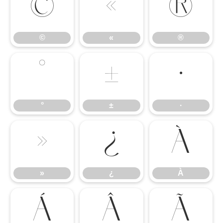
©
«
®
©
«
®
°
±
·
°
±
·
»
¿
À
»
¿
À
Á
Â
Ã