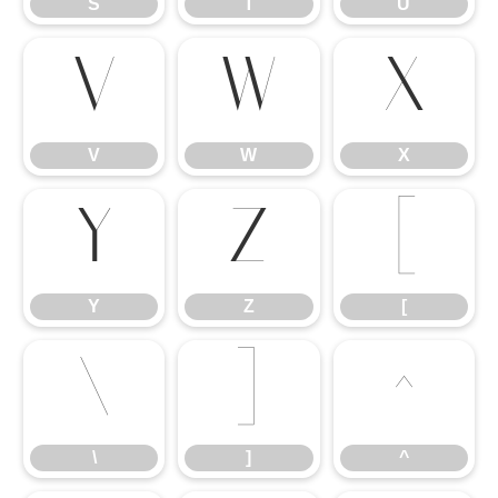
S
T
U
V
W
X
V
W
X
Y
Z
[
Y
Z
[
\
]
^
\
]
^