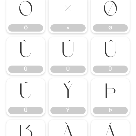
Ö
×
Ø
Ö
×
Ø
Ù
Ú
Û
Ù
Ú
Û
Ü
Ý
Þ
Ü
Ý
Þ
ß
à
á