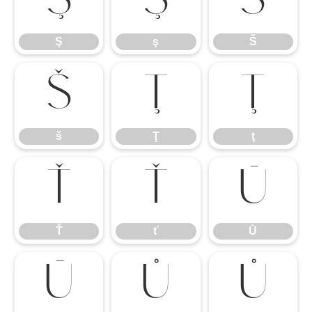
Ş
ş
Š
Ş
ş
Š
š
Ţ
ţ
š
Ţ
ţ
Ť
ť
Ū
Ť
ť
Ū
ū
Ů
ů