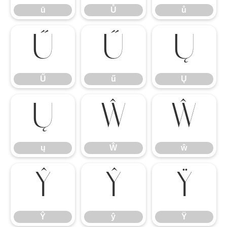
ū
Ů
ů
Ű
ű
Ų
Ű
ű
Ų
ų
Ŵ
ŵ
ų
Ŵ
ŵ
Ŷ
ŷ
Ÿ
Ŷ
ŷ
Ÿ