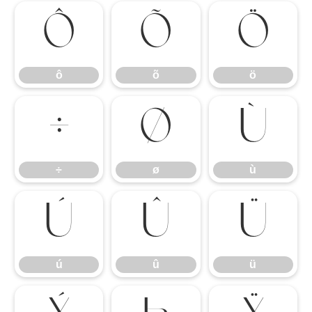
ô
õ
ö
ô
õ
ö
÷
ø
ù
÷
ø
ù
ú
û
ü
ú
û
ü