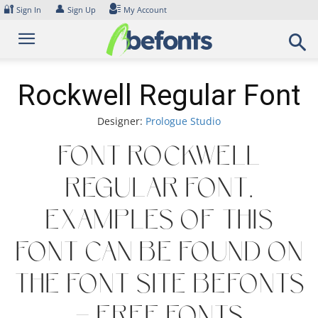
Skip
🔐
👤
Sign In
Sign Up
My Account
to
content
Rockwell Regular Font
Designer:
Prologue Studio
Font Rockwell
Regular Font.
Examples of this
font can be found on
the font site Befonts