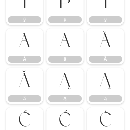
ý
þ
ÿ
ý
þ
ÿ
Ā
ā
Ă
Ā
ā
Ă
ă
Ą
ą
ă
Ą
ą
Ć
ć
Ċ