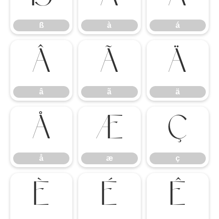
ß
à
á
â
ã
ä
â
ã
ä
å
æ
ç
å
æ
ç
è
é
ê