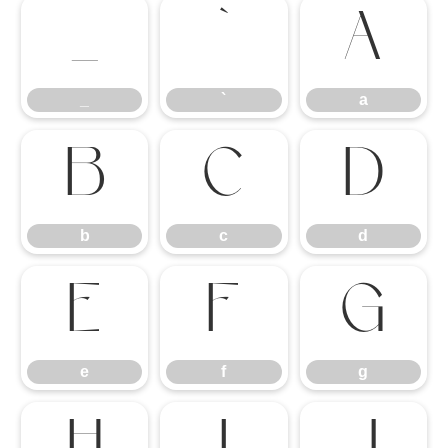
_
`
a
_
`
a
b
c
d
b
c
d
e
f
g
e
f
g