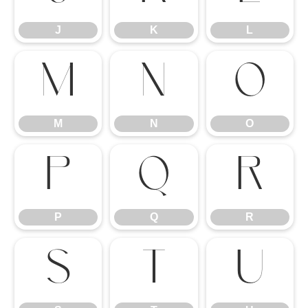
J
K
L
M
N
O
M
N
O
P
Q
R
P
Q
R
S
T
U