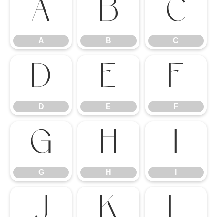
A
B
C
A
B
C
D
E
F
D
E
F
G
H
I
G
H
I
J
K
L