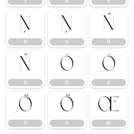
ł
Ń
ń
Ņ
ņ
Ň
Ņ
ņ
Ň
ň
Ō
ō
ň
Ō
ō
Ő
ő
Œ
Ő
ő
Œ