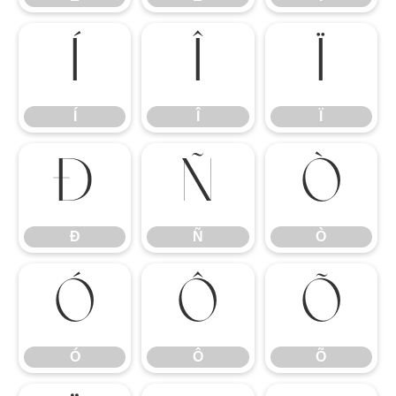
Í
Î
Ï
Í
Î
Ï
Ð
Ñ
Ò
Ð
Ñ
Ò
Ó
Ô
Õ
Ó
Ô
Õ