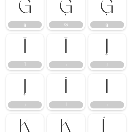
ġ
Ģ
ģ
ġ
Ģ
ģ
Ī
ī
Į
Ī
ī
Į
į
İ
ı
į
İ
ı
Ķ
ķ
Ĺ