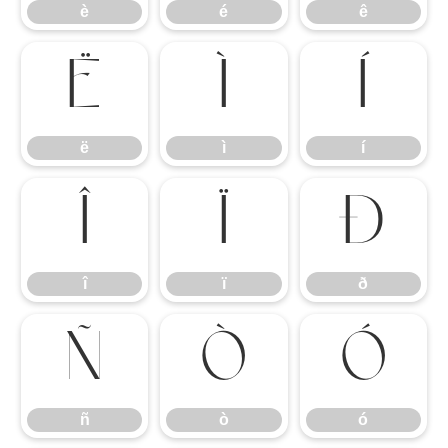
è
é
ê
ë
ì
í
ë
ì
í
î
ï
ð
î
ï
ð
ñ
ò
ó
ñ
ò
ó