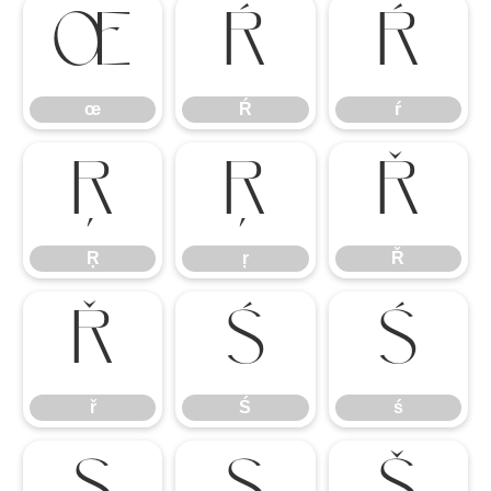
œ
Ŕ
ŕ
œ
Ŕ
ŕ
Ŗ
ŗ
Ř
Ŗ
ŗ
Ř
ř
Ś
ś
ř
Ś
ś