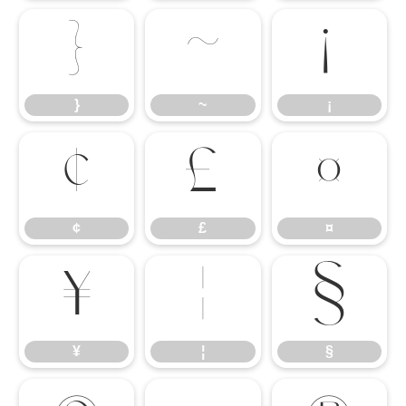
}
~
¡
}
~
¡
¢
£
¤
¢
£
¤
¥
¦
§
¥
¦
§