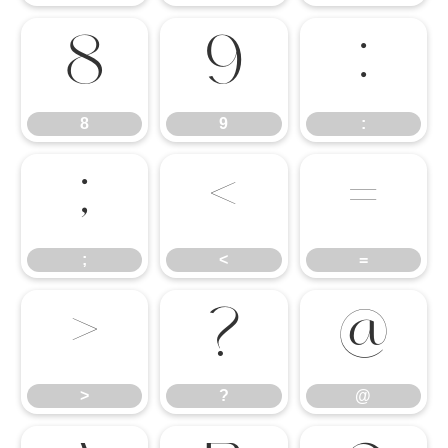
8
9
:
8
9
:
;
<
=
;
<
=
>
?
@
>
?
@