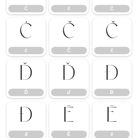
Ć
ć
Ċ
ċ
Č
č
ċ
Č
č
Ď
ď
Đ
Ď
ď
Đ
đ
Ē
ē
đ
Ē
ē