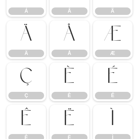
Á
Â
Ã
Ä
Å
Æ
Ä
Å
Æ
Ç
È
É
Ç
È
É
Ê
Ë
Ì
Ê
Ë
Ì