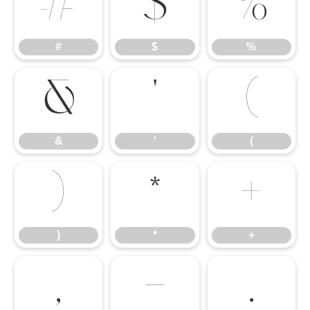
#
$
%
#
$
%
&
'
(
&
'
(
)
*
+
)
*
+
,
-
.