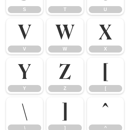
S
T
U
V
W
X
V
W
X
Y
Z
[
Y
Z
[
\
]
^
\
]
^