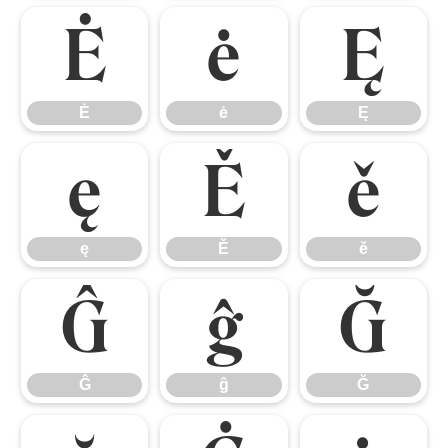
Ė
ė
Ę
Ė
ė
Ę
ę
Ě
ě
ę
Ě
ě
Ĝ
ĝ
Ğ
Ĝ
ĝ
Ğ