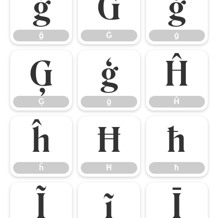
ğ
Ġ
ġ
ğ
Ġ
ġ
Ģ
ģ
Ĥ
Ģ
ģ
Ĥ
ĥ
Ħ
ħ
ĥ
Ħ
ħ
Ĩ
ĩ
Ī