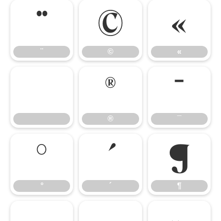
¨
©
«
¨
©
«
®
¯
®
¯
°
´
¶
°
´
¶