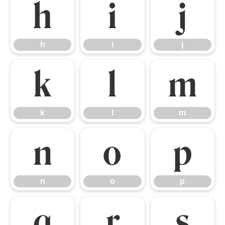
h
i
j
h
i
j
k
l
m
k
l
m
n
o
p
n
o
p
q
r
s