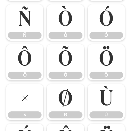
Ñ
Ò
Ó
Ñ
Ò
Ó
Ô
Õ
Ö
Ô
Õ
Ö
×
Ø
Ù
×
Ø
Ù