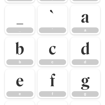
_
`
a
_
`
a
b
c
d
b
c
d
e
f
g
e
f
g