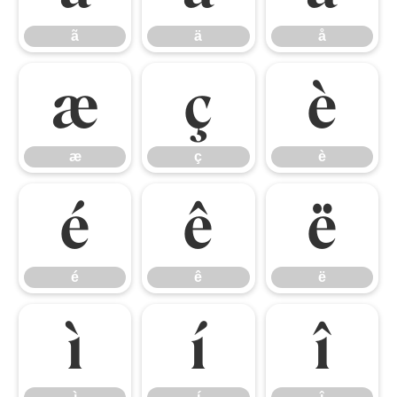
ã
ä
å
æ
ç
è
æ
ç
è
é
ê
ë
é
ê
ë
ì
í
î