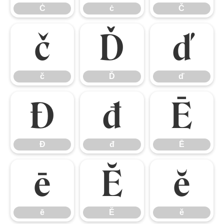
Ċ
ċ
Č
č
Ď
ď
č
Ď
ď
Đ
đ
Ē
Đ
đ
Ē
ē
Ĕ
ĕ
ē
Ĕ
ĕ