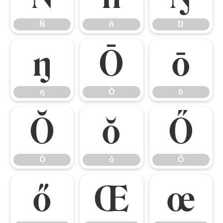
Ň
ň
Ŋ
ŋ
Ō
ō
ŋ
Ō
ō
Ŏ
ŏ
Ő
Ŏ
ŏ
Ő
ő
Œ
œ