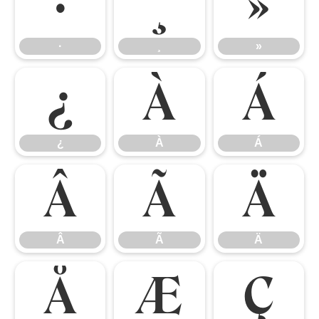
·
¸
»
·
¸
»
¿
À
Á
¿
À
Á
Â
Ã
Ä
Â
Ã
Ä
Å
Æ
Ç