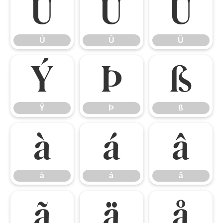
Ú
Û
Ü
Ú
Û
Ü
Ý
Þ
ß
Ý
Þ
ß
à
á
â
à
á
â
ã
ä
å