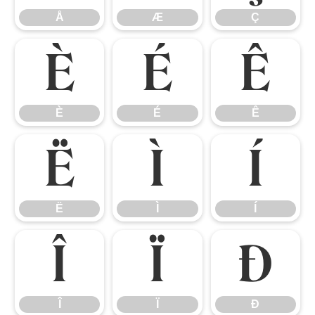
Å
Æ
Ç
È
É
Ê
È
É
Ê
Ë
Ì
Í
Ë
Ì
Í
Î
Ï
Ð
Î
Ï
Ð