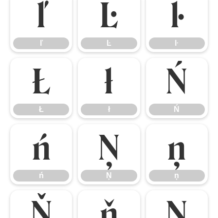
ľ
Ŀ
ŀ
ľ
Ŀ
ŀ
Ł
ł
Ń
Ł
ł
Ń
ń
Ņ
ņ
ń
Ņ
ņ
Ň
ň
Ŋ