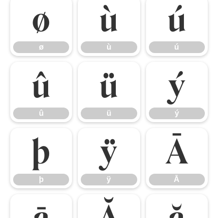
ø
ù
ú
ø
ù
ú
û
ü
ý
û
ü
ý
þ
ÿ
Ā
þ
ÿ
Ā