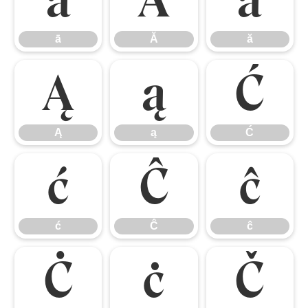
ā
Ă
ă
ā
Ă
ă
Ą
ą
Ć
Ą
ą
Ć
ć
Ĉ
ĉ
ć
Ĉ
ĉ
Ċ
ċ
Č