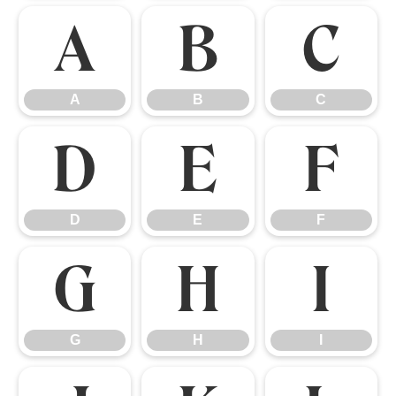
A
B
C
A
B
C
D
E
F
D
E
F
G
H
I
G
H
I