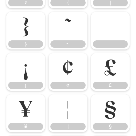
z
{
|
}
~
}
~
¡
¢
£
¡
¢
£
¥
¦
§
¥
¦
§