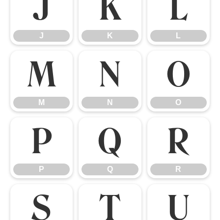
J
K
L
J
K
L
M
N
O
M
N
O
P
Q
R
P
Q
R
S
T
U