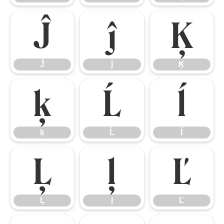
Ĵ
ĵ
Ķ
Ĵ
ĵ
Ķ
ķ
Ĺ
ĺ
ķ
Ĺ
ĺ
Ļ
ļ
Ľ
Ļ
ļ
Ľ