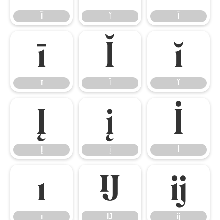
Ĩ
ĩ
Ī
ī
Ĭ
ĭ
ī
Ĭ
ĭ
Į
į
İ
Į
į
İ
ı
Ĳ
ĳ
ı
Ĳ
ĳ