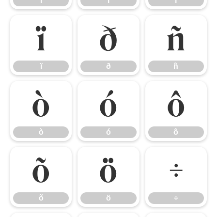
ì
í
î
ï
ð
ñ
ï
ð
ñ
ò
ó
ô
ò
ó
ô
õ
ö
÷
õ
ö
÷