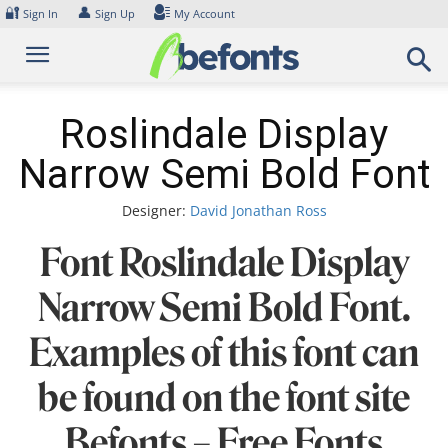
Skip
🔐
👤
Sign In
Sign Up
My Account
to
content
Roslindale Display
Narrow Semi Bold Font
Designer:
David Jonathan Ross
Font Roslindale Display
Narrow Semi Bold Font.
Examples of this font can
be found on the font site
Befonts – Free Fonts