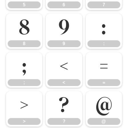
5
6
7
8
9
:
8
9
:
;
<
=
;
<
=
>
?
@
>
?
@