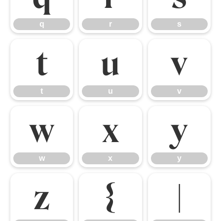
q
r
s
t
u
v
t
u
v
w
x
y
w
x
y
z
{
|