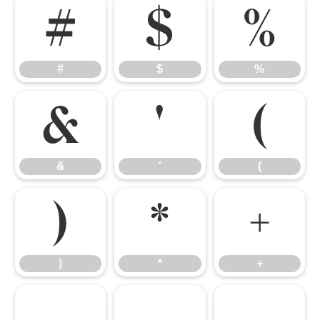
#
$
%
#
$
%
&
'
(
&
'
(
)
*
+
)
*
+