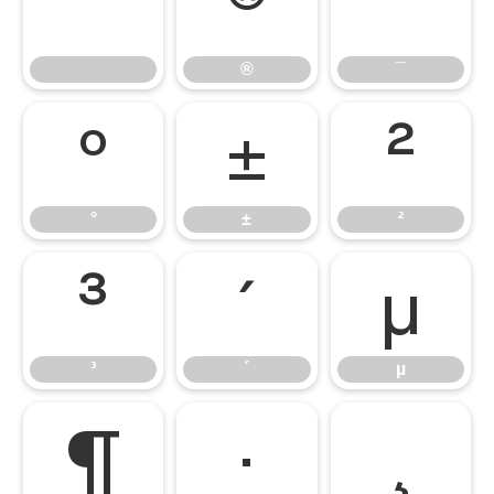
®
¯
®
¯
°
±
²
°
±
²
³
´
µ
³
´
µ
¶
·
¸