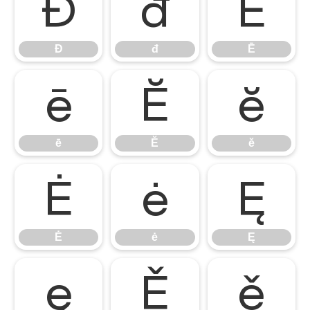
Đ
đ
Ē
Đ
đ
Ē
ē
Ĕ
ĕ
ē
Ĕ
ĕ
Ė
ė
Ę
Ė
ė
Ę
ę
Ě
ě