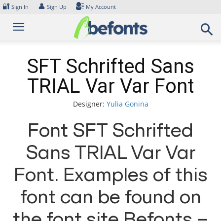
Skip
🔐
👤
Sign In
Sign Up
My Account
to
content
SFT Schrifted Sans
TRIAL Var Var Font
Designer:
Yulia Gonina
Font SFT Schrifted
Sans TRIAL Var Var
Font. Examples of this
font can be found on
the font site Befonts –