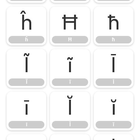
ĥ
Ħ
ħ
ĥ
Ħ
ħ
Ĩ
ĩ
Ī
Ĩ
ĩ
Ī
ī
Ĭ
ĭ
ī
Ĭ
ĭ