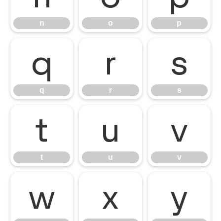
n
o
p
q
r
s
q
r
s
t
u
v
t
u
v
w
x
y