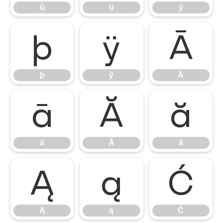
û
ü
ý
þ
ÿ
Ā
þ
ÿ
Ā
ā
Ă
ă
ā
Ă
ă
Ą
ą
Ć
Ą
ą
Ć