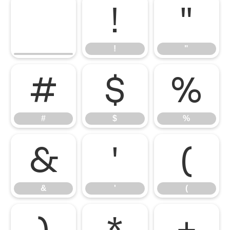
!
"
!
"
#
$
%
#
$
%
&
'
(
&
'
(
)
*
+