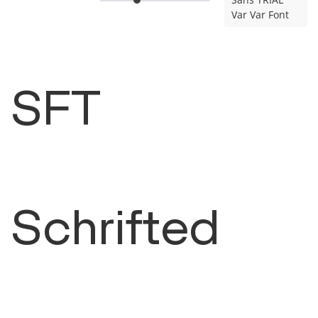
Var Var Font
SFT
Schrifted