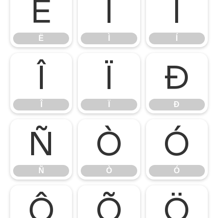
Ë
Ì
Í
Ë
Ì
Í
Î
Ï
Ð
Î
Ï
Ð
Ñ
Ò
Ó
Ñ
Ò
Ó
Ô
Õ
Ö