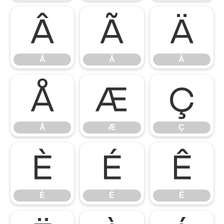
Â
Ã
Ä
Â
Ã
Ä
Å
Æ
Ç
Å
Æ
Ç
È
É
Ê
È
É
Ê