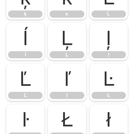
ķ
ĸ
Ĺ
ĺ
Ļ
ļ
ĺ
Ļ
ļ
Ľ
ľ
Ŀ
Ľ
ľ
Ŀ
ŀ
Ł
ł