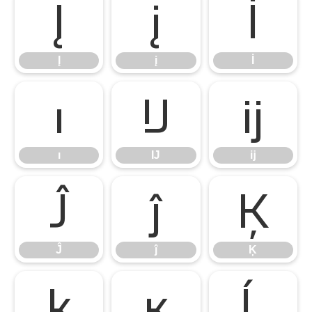
Į
į
İ
Į
į
İ
ı
Ĳ
ĳ
ı
Ĳ
ĳ
Ĵ
ĵ
Ķ
Ĵ
ĵ
Ķ
ķ
ĸ
Ĺ