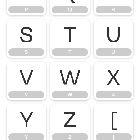
P
Q
R
S
T
U
S
T
U
V
W
X
V
W
X
Y
Z
[
Y
Z
[