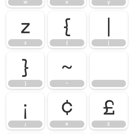
w
x
y
z
{
|
z
{
|
}
~
}
~
¡
¢
£
¡
¢
£