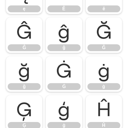
ę
Ě
ě
Ĝ
ĝ
Ğ
Ĝ
ĝ
Ğ
ğ
Ġ
ġ
ğ
Ġ
ġ
Ģ
ģ
Ĥ
Ģ
ģ
Ĥ