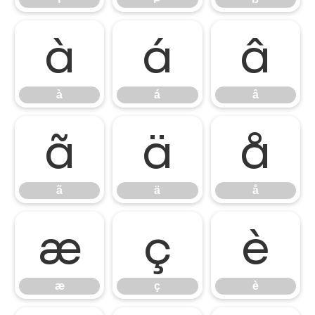
à
á
â
à
á
â
ã
ä
å
ã
ä
å
æ
ç
è
æ
ç
è