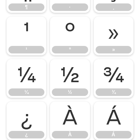
¶
·
¸
¹
º
»
¹
º
»
¼
½
¾
¼
½
¾
¿
À
Á
¿
À
Á