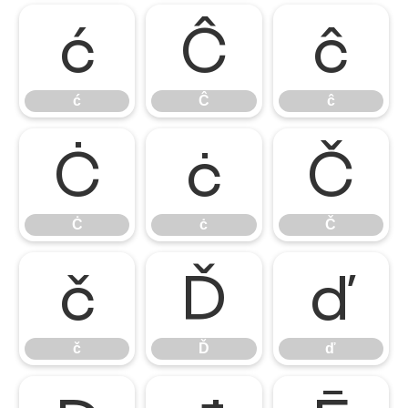
ć
Ĉ
ĉ
ć
Ĉ
ĉ
Ċ
ċ
Č
Ċ
ċ
Č
č
Ď
ď
č
Ď
ď