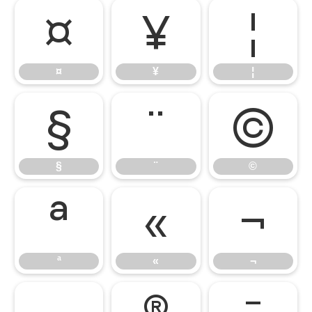
¤
¥
¦
¤
¥
¦
§
¨
©
§
¨
©
ª
«
¬
ª
«
¬