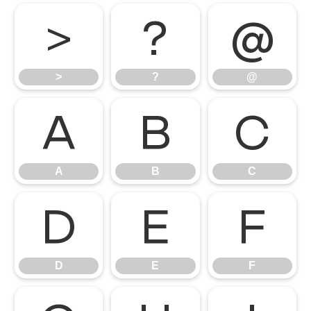
>
?
@
>
?
@
A
B
C
A
B
C
D
E
F
D
E
F