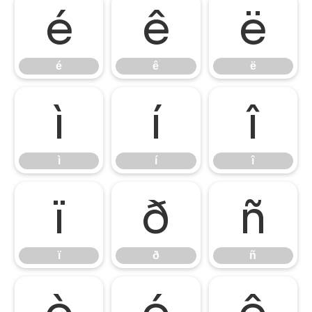
é
ê
ë
é
ê
ë
ì
í
î
ì
í
î
ï
ð
ñ
ï
ð
ñ
ò
ó
ô