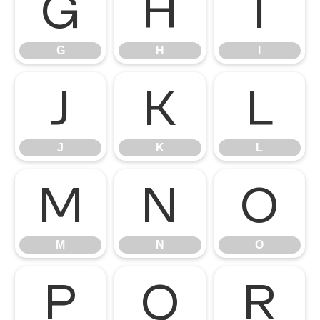
G
H
I
G
H
I
J
K
L
J
K
L
M
N
O
M
N
O
P
Q
R