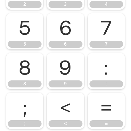
2
3
4
5
6
7
5
6
7
8
9
:
8
9
:
;
<
=
;
<
=