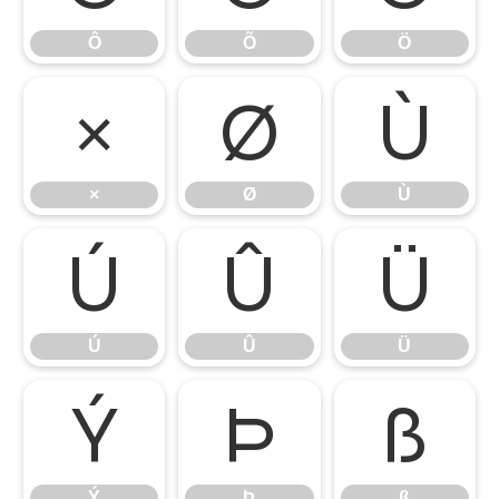
Ô
Õ
Ö
×
Ø
Ù
×
Ø
Ù
Ú
Û
Ü
Ú
Û
Ü
Ý
Þ
ß
Ý
Þ
ß