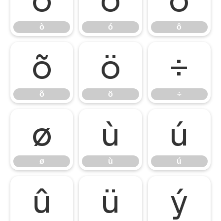
ò
ó
ô
õ
ö
÷
õ
ö
÷
ø
ù
ú
ø
ù
ú
û
ü
ý