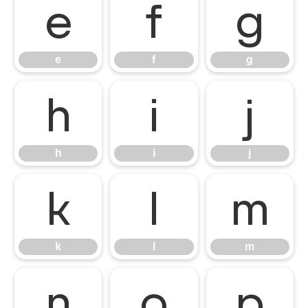
e
f
g
e
f
g
h
i
j
h
i
j
k
l
m
k
l
m
n
o
p