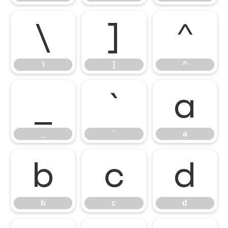
\
]
^
\
]
^
_
`
a
_
`
a
b
c
d
b
c
d