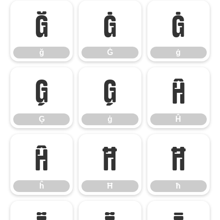
ğ
Ġ
ġ
ğ
Ġ
ġ
Ģ
ģ
Ĥ
Ģ
ģ
Ĥ
ĥ
Ħ
ħ
ĥ
Ħ
ħ