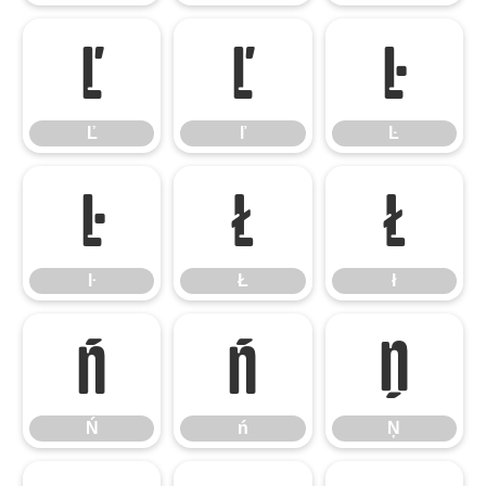
Ľ
ľ
Ŀ
Ľ
ľ
Ŀ
ŀ
Ł
ł
ŀ
Ł
ł
Ń
ń
Ņ
Ń
ń
Ņ