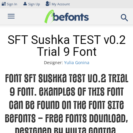
Skip
🔐
👤
Sign In
Sign Up
My Account
to
content
SFT Sushka TEST v0.2
Trial 9 Font
Designer:
Yulia Gonina
Font SFT Sushka TEST v0.2 Trial
9 Font. Examples of this font
can be found on the font site
Befonts – Free Fonts Download,
designed by Yulia Gonina,