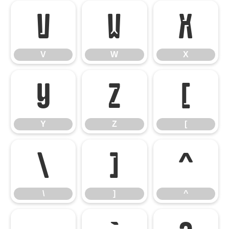
V
W
X
V
W
X
Y
Z
[
Y
Z
[
\
]
^
\
]
^