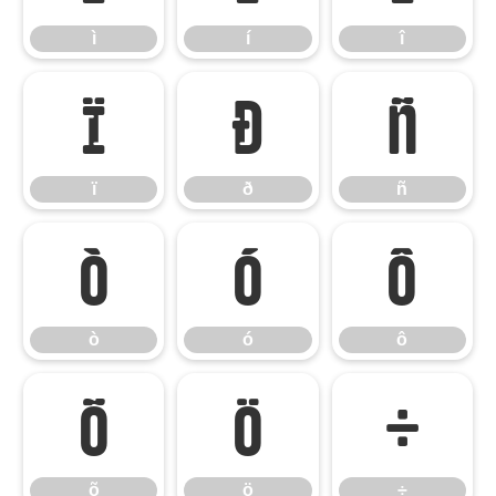
ì
í
î
ï
ð
ñ
ï
ð
ñ
ò
ó
ô
ò
ó
ô
õ
ö
÷
õ
ö
÷