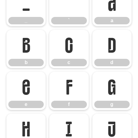
_
`
a
_
`
a
b
c
d
b
c
d
e
f
g
e
f
g
h
i
j