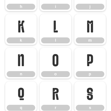
h
i
j
k
l
m
k
l
m
n
o
p
n
o
p
q
r
s
q
r
s