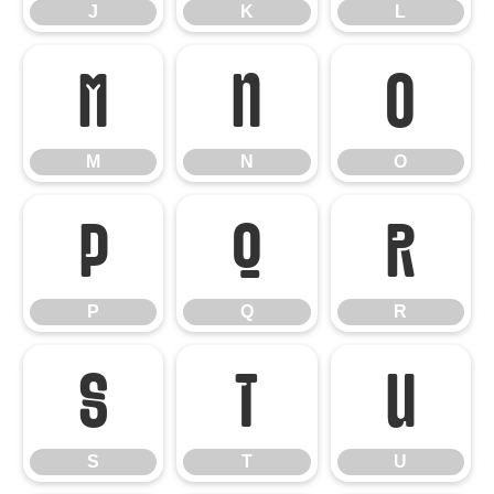
J
K
L
M
N
O
M
N
O
P
Q
R
P
Q
R
S
T
U
S
T
U