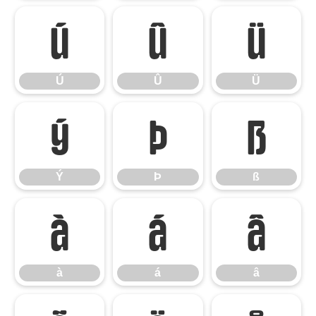
Ú
Û
Ü
Ú
Û
Ü
Ý
Þ
ß
Ý
Þ
ß
à
á
â
à
á
â