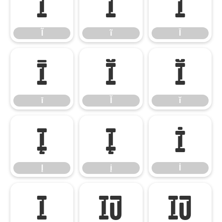
Ĩ
ĩ
Ī
Ĩ
ĩ
Ī
ī
Ĭ
ĭ
ī
Ĭ
ĭ
Į
į
İ
Į
į
İ
ı
Ĳ
ĳ