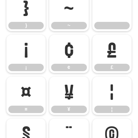
}
~
}
~
¡
¢
£
¡
¢
£
¤
¥
¦
¤
¥
¦
§
¨
©