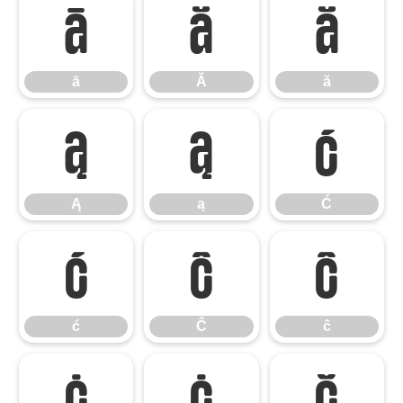
ā
Ă
ă
ā
Ă
ă
Ą
ą
Ć
Ą
ą
Ć
ć
Ĉ
ĉ
ć
Ĉ
ĉ
Ċ
ċ
Č