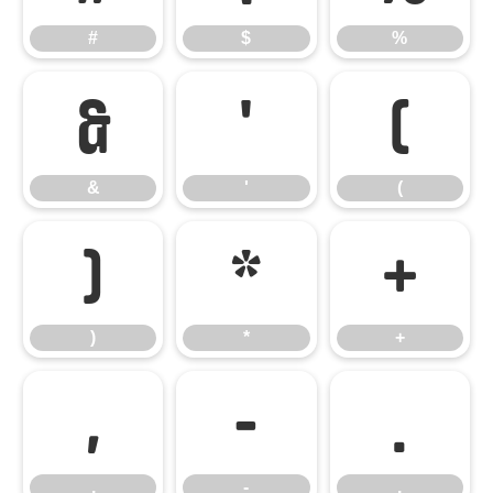
#
$
%
&
'
(
&
'
(
)
*
+
)
*
+
,
-
.
,
-
.