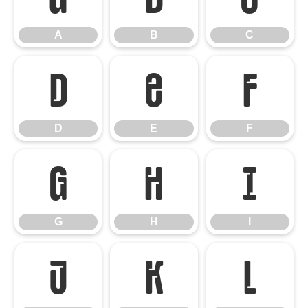
A
B
C
D
E
F
D
E
F
G
H
I
G
H
I
J
K
L