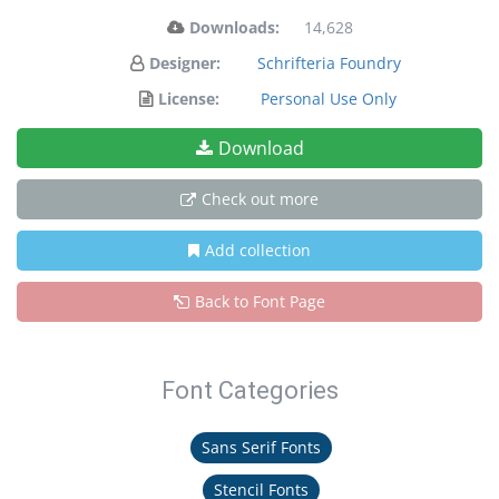
Downloads:
14,628
Designer:
Schrifteria Foundry
License:
Personal Use Only
Download
Check out more
Add collection
Back to Font Page
Font Categories
Sans Serif Fonts
Stencil Fonts