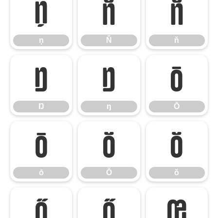
ņ
Ň
ň
ņ
Ň
ň
Ŋ
ŋ
Ō
Ŋ
ŋ
Ō
ō
Ŏ
ŏ
ō
Ŏ
ŏ
Ő
ő
Œ