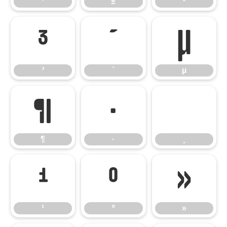
°
±
²
³
´
µ
³
´
µ
¶
·
¸
¶
·
¸
¹
º
»
¹
º
»