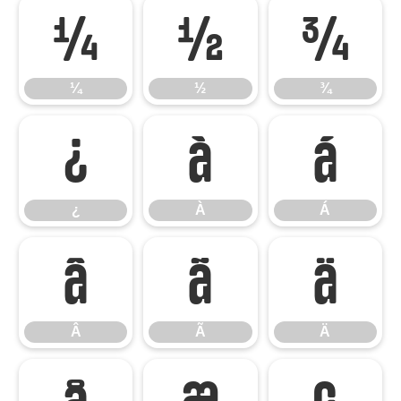
¼
½
¾
¼
½
¾
¿
À
Á
¿
À
Á
Â
Ã
Ä
Â
Ã
Ä