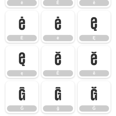
ē
Ĕ
ĕ
Ė
ė
Ę
Ė
ė
Ę
ę
Ě
ě
ę
Ě
ě
Ĝ
ĝ
Ğ
Ĝ
ĝ
Ğ