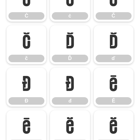
Ċ
ċ
Č
č
Ď
ď
č
Ď
ď
Đ
đ
Ē
Đ
đ
Ē
ē
Ĕ
ĕ