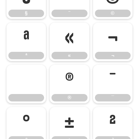
§
¨
©
ª
«
¬
ª
«
¬
®
¯
®
¯
°
±
²