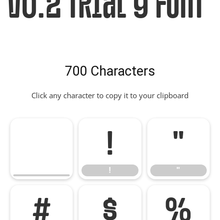
v0.2 Trial 9 Font
700 Characters
Click any character to copy it to your clipboard
!
"
!
"
#
$
%