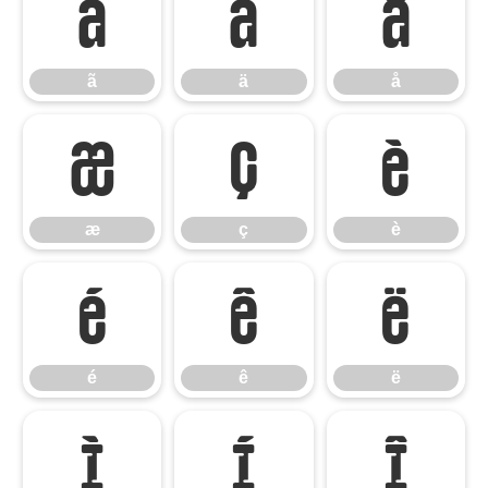
ã
ä
å
ã
ä
å
æ
ç
è
æ
ç
è
é
ê
ë
é
ê
ë
ì
í
î