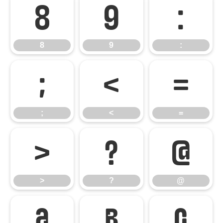
8
9
:
8
9
:
;
<
=
;
<
=
>
?
@
>
?
@
A
B
C