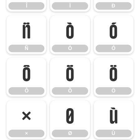
Î
Ï
Ð
Ñ
Ò
Ó
Ñ
Ò
Ó
Ô
Õ
Ö
Ô
Õ
Ö
×
Ø
Ù
×
Ø
Ù