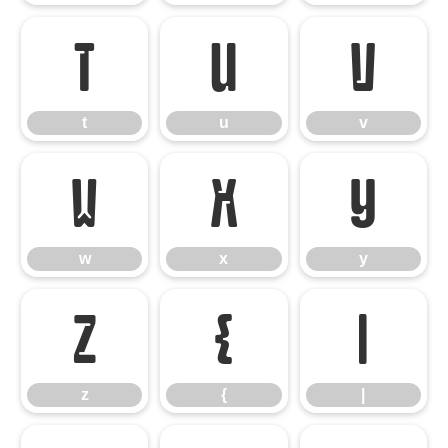
t
u
v
t
u
v
w
x
y
w
x
y
z
{
|
z
{
|