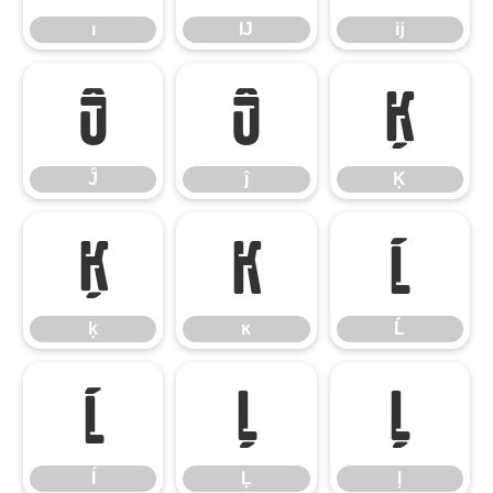
ı
Ĳ
ĳ
Ĵ
ĵ
Ķ
Ĵ
ĵ
Ķ
ķ
ĸ
Ĺ
ķ
ĸ
Ĺ
ĺ
Ļ
ļ
ĺ
Ļ
ļ