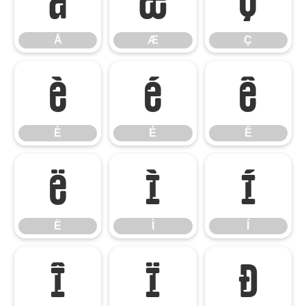
Å
Æ
Ç
Å
Æ
Ç
È
É
Ê
È
É
Ê
Ë
Ì
Í
Ë
Ì
Í
Î
Ï
Ð