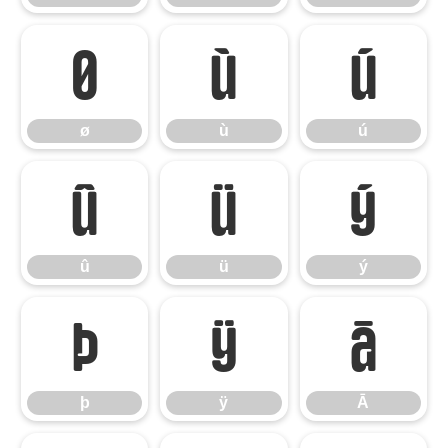
ø
ù
ú
ø
ù
ú
û
ü
ý
û
ü
ý
þ
ÿ
Ā
þ
ÿ
Ā