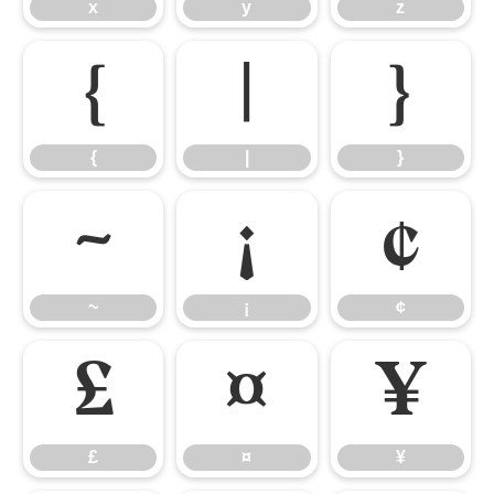
x
y
z
{
|
}
{
|
}
~
¡
¢
~
¡
¢
£
¤
¥
£
¤
¥