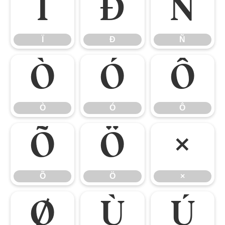
Ï
Ð
Ñ
Ï
Ð
Ñ
Ò
Ó
Ô
Ò
Ó
Ô
Õ
Ö
×
Õ
Ö
×
Ø
Ù
Ú