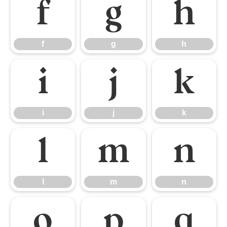
f
g
h
f
g
h
i
j
k
i
j
k
l
m
n
l
m
n
o
p
q