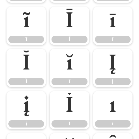
ĩ
Ī
ī
ĩ
Ī
ī
Ĭ
ĭ
Į
Ĭ
ĭ
Į
į
İ
ı
į
İ
ı