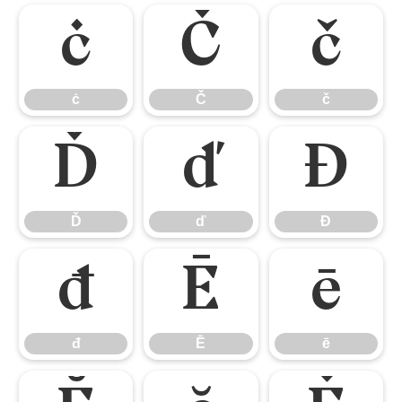
ċ
Č
č
ċ
Č
č
Ď
ď
Đ
Ď
ď
Đ
đ
Ē
ē
đ
Ē
ē