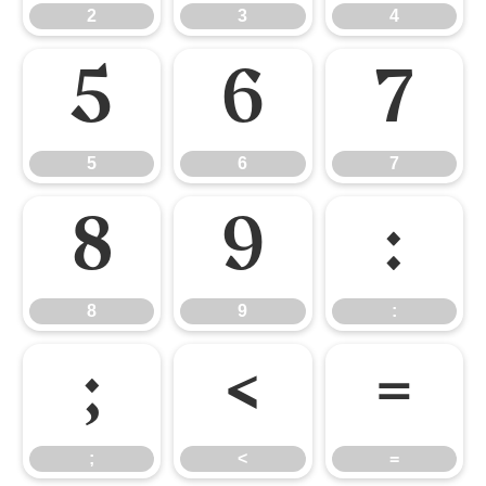
2
3
4
5
6
7
5
6
7
8
9
:
8
9
:
;
<
=
;
<
=