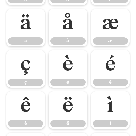
ä
å
æ
ä
å
æ
ç
è
é
ç
è
é
ê
ë
ì
ê
ë
ì