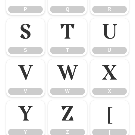
P
Q
R
S
T
U
S
T
U
V
W
X
V
W
X
Y
Z
[
Y
Z
[