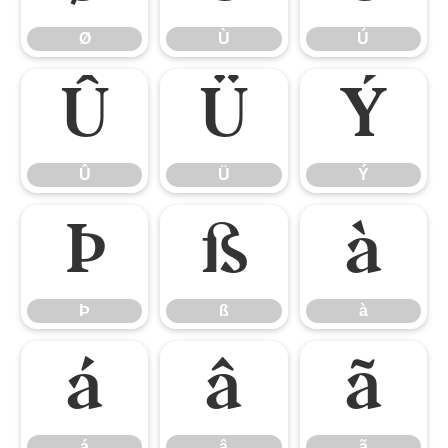
Ø
Ù
Ú
Û
Ü
Ý
Û
Ü
Ý
Þ
ß
à
Þ
ß
à
á
â
ã
á
â
ã