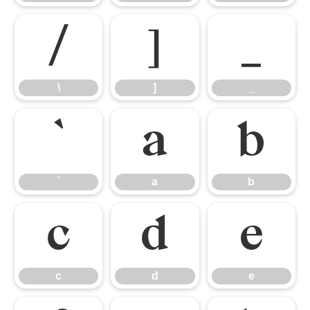
\
]
_
\
]
_
`
a
b
`
a
b
c
d
e
c
d
e