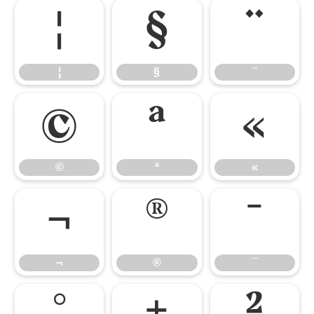
¦
§
¨
¦
§
¨
©
ª
«
©
ª
«
¬
®
¯
¬
®
¯