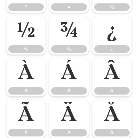
º
»
¼
½
¾
¿
½
¾
¿
À
Á
Â
À
Á
Â
Ã
Ä
Å
Ã
Ä
Å