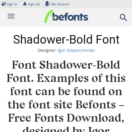
Skip
🔐
👤
Sign In
Sign Up
My Account
to
content
Shadower-Bold Font
Designer:
Igor Stepanchenko
Font Shadower-Bold
Font. Examples of this
font can be found on
the font site Befonts –
Free Fonts Download,