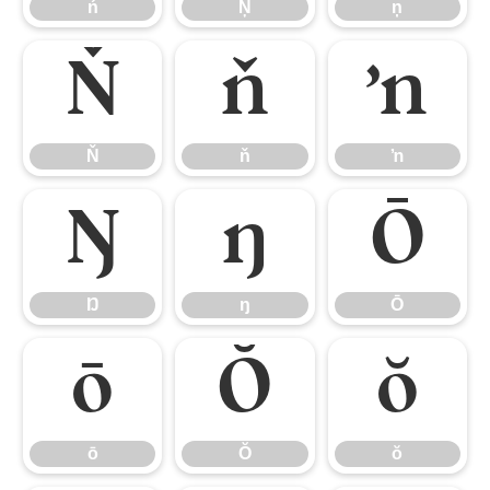
ń
Ņ
ņ
Ň
ň
ŉ
Ň
ň
ŉ
Ŋ
ŋ
Ō
Ŋ
ŋ
Ō
ō
Ŏ
ŏ
ō
Ŏ
ŏ