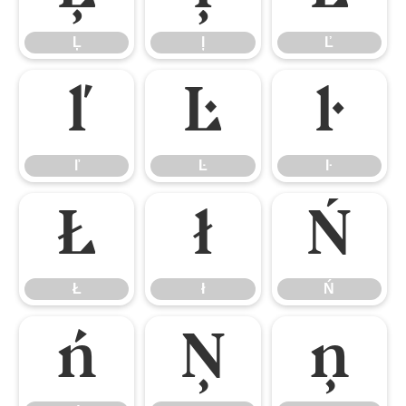
Ļ
ļ
Ľ
ľ
Ŀ
ŀ
ľ
Ŀ
ŀ
Ł
ł
Ń
Ł
ł
Ń
ń
Ņ
ņ