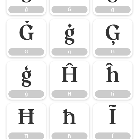
ĝ
Ğ
ğ
Ġ
ġ
Ģ
Ġ
ġ
Ģ
ģ
Ĥ
ĥ
ģ
Ĥ
ĥ
Ħ
ħ
Ĩ
Ħ
ħ
Ĩ