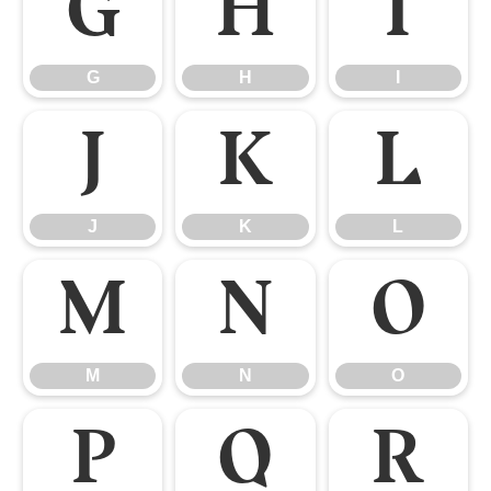
G
H
I
G
H
I
J
K
L
J
K
L
M
N
O
M
N
O
P
Q
R