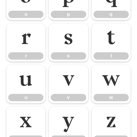
o
p
q
r
s
t
r
s
t
u
v
w
u
v
w
x
y
z