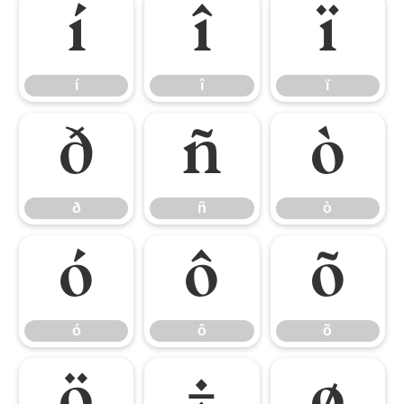
í
î
ï
í
î
ï
ð
ñ
ò
ð
ñ
ò
ó
ô
õ
ó
ô
õ
ö
÷
ø