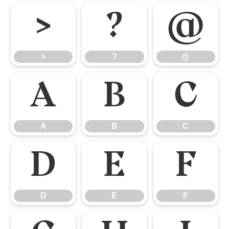
>
?
@
>
?
@
A
B
C
A
B
C
D
E
F
D
E
F