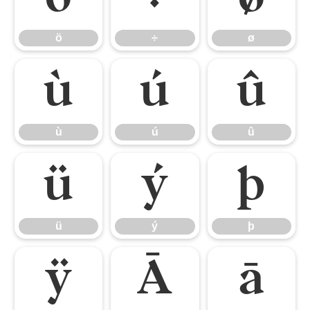
ö
÷
ø
ù
ú
û
ù
ú
û
ü
ý
þ
ü
ý
þ
ÿ
Ā
ā