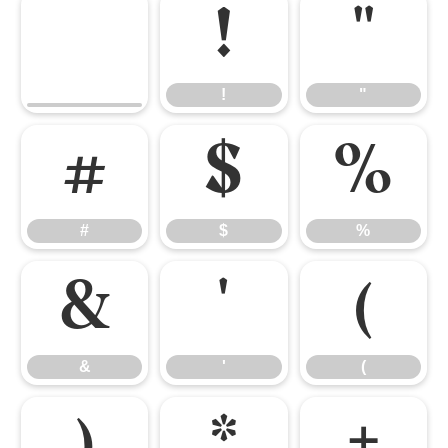
!
"
!
"
#
$
%
#
$
%
&
'
(
&
'
(
)
*
+