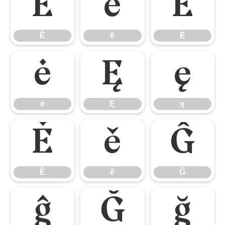
Ĕ
ĕ
Ė
Ĕ
ĕ
Ė
ė
Ę
ę
ė
Ę
ę
Ě
ě
Ĝ
Ě
ě
Ĝ
ĝ
Ğ
ğ