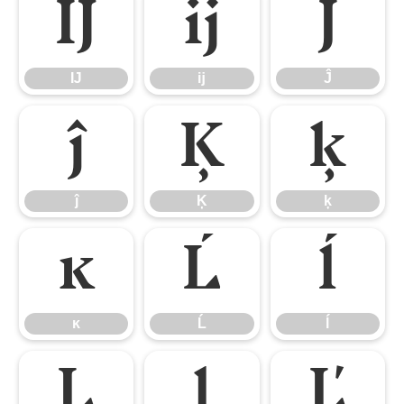
Ĳ
ĳ
Ĵ
Ĳ
ĳ
Ĵ
ĵ
Ķ
ķ
ĵ
Ķ
ķ
ĸ
Ĺ
ĺ
ĸ
Ĺ
ĺ
Ļ
ļ
Ľ