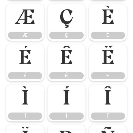
Æ
Ç
È
Æ
Ç
È
É
Ê
Ë
É
Ê
Ë
Ì
Í
Î
Ì
Í
Î