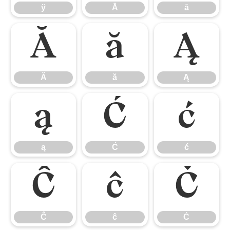
ÿ
Ā
ā
Ă
ă
Ą
Ă
ă
Ą
ą
Ć
ć
ą
Ć
ć
Ĉ
ĉ
Ċ
Ĉ
ĉ
Ċ