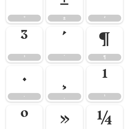
°
±
²
°
±
²
³
´
¶
³
´
¶
·
¸
¹
·
¸
¹
º
»
¼