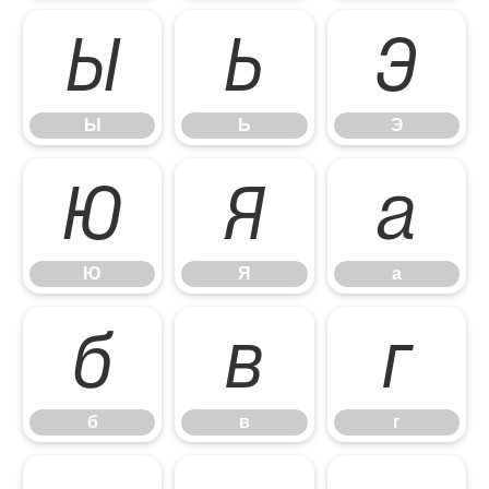
Ы
Ь
Э
Ы
Ь
Э
Ю
Я
а
Ю
Я
а
б
в
г
б
в
г