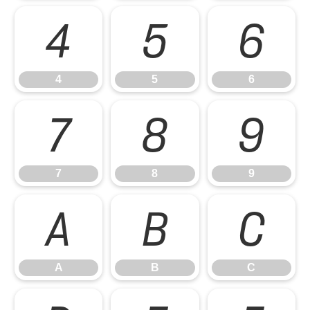
4
5
6
4
5
6
7
8
9
7
8
9
A
B
C
A
B
C