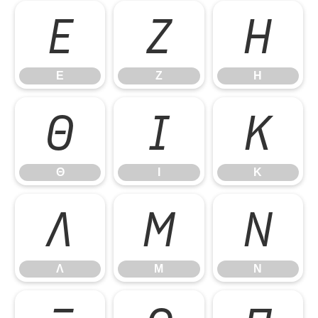
Ε
Ζ
Η
Ε
Ζ
Η
Θ
Ι
Κ
Θ
Ι
Κ
Λ
Μ
Ν
Λ
Μ
Ν