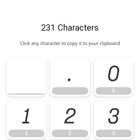
231 Characters
Click any character to copy it to your clipboard
.
0
.
0
1
2
3
1
2
3