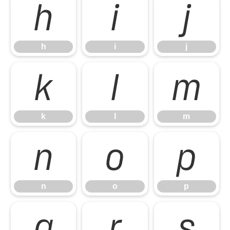
h
i
j
h
i
j
k
l
m
k
l
m
n
o
p
n
o
p
q
r
s