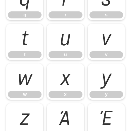
q
r
s
t
u
v
t
u
v
w
x
y
w
x
y
z
Ά
Έ