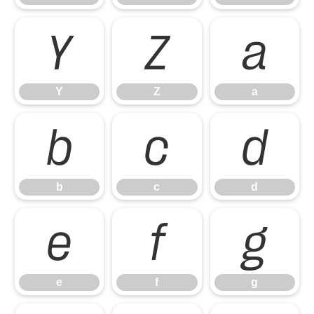
Y
Z
a
Y
Z
a
b
c
d
b
c
d
e
f
g
e
f
g