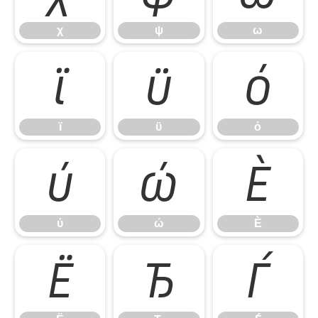
χ
ψ
ω
ϊ
ϋ
ό
ϊ
ϋ
ό
ύ
ώ
Ѐ
ύ
ώ
Ѐ
Ё
Ђ
Ѓ