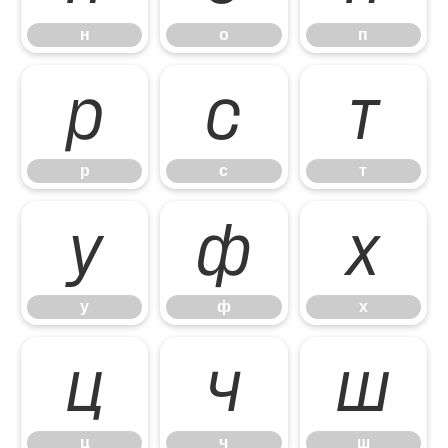
н
о
п
р
с
т
р
с
т
у
ф
х
у
ф
х
ц
ч
ш
ц
ч
ш