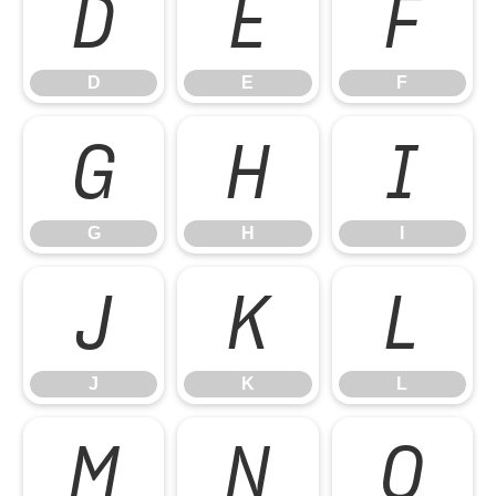
D
E
F
D
E
F
G
H
I
G
H
I
J
K
L
J
K
L
M
N
O