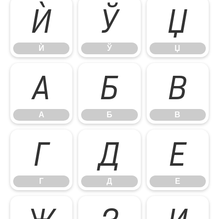
Ѝ
Ў
Џ
Ѝ
Ў
Џ
А
Б
В
А
Б
В
Г
Д
Е
Г
Д
Е