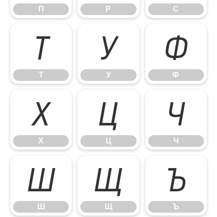
П
Р
С
Т
У
Ф
Т
У
Ф
Х
Ц
Ч
Х
Ц
Ч
Ш
Щ
Ъ
Ш
Щ
Ъ