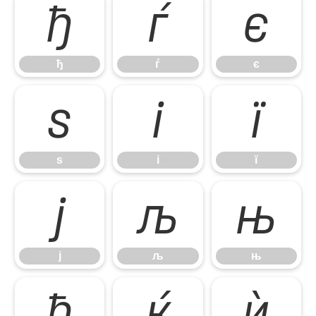
ђ
ѓ
є
ђ
ѓ
є
ѕ
і
ї
ѕ
і
ї
ј
љ
њ
ј
љ
њ
ћ
ќ
ѝ