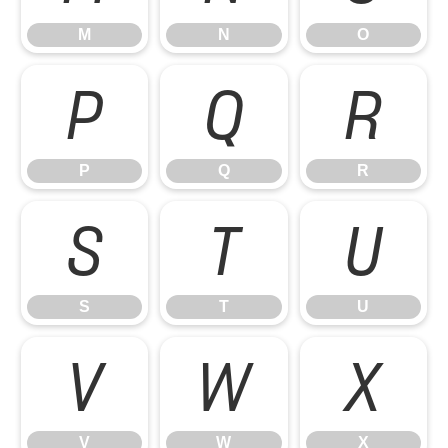
M
N
O
P
Q
R
P
Q
R
S
T
U
S
T
U
V
W
X
V
W
X