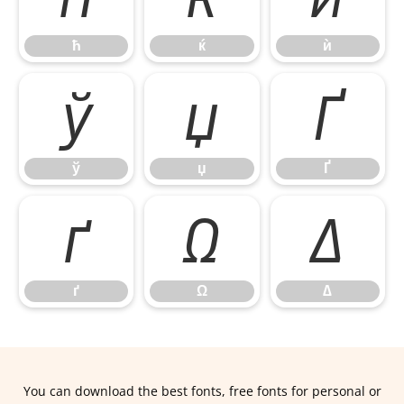
ћ
ќ
ѝ
ў
џ
Ґ
ў
џ
Ґ
ґ
Ω
∆
ґ
Ω
∆
You can download the best fonts, free fonts for personal or