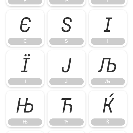
Ё
Ђ
Ѓ
Є
Ѕ
І
Є
Ѕ
І
Ї
Ј
Љ
Ї
Ј
Љ
Њ
Ћ
Ќ
Њ
Ћ
Ќ