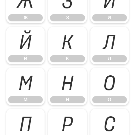
Ж
З
И
Ж
З
И
Й
К
Л
Й
К
Л
М
Н
О
М
Н
О
П
Р
С