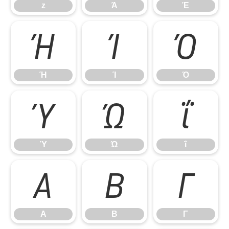
z
Ά
Έ
Ή
Ί
Ό
Ή
Ί
Ό
Ύ
Ώ
ΐ
Ύ
Ώ
ΐ
Α
Β
Γ
Α
Β
Γ