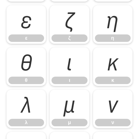
ε
ζ
η
ε
ζ
η
θ
ι
κ
θ
ι
κ
λ
μ
ν
λ
μ
ν