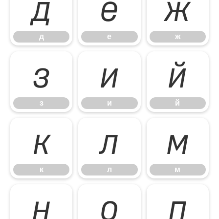
д
е
ж
д
е
ж
з
и
й
з
и
й
к
л
м
к
л
м
н
о
п