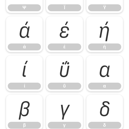
Ψ
Ϊ
Ϋ
ά
έ
ή
ά
έ
ή
ί
ΰ
α
ί
ΰ
α
β
γ
δ
β
γ
δ