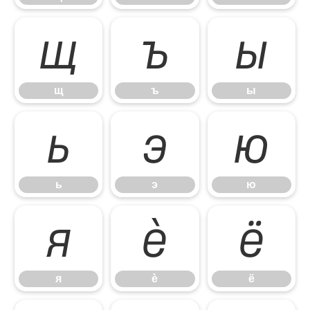
щ
ъ
ы
щ
ъ
ы
ь
э
ю
ь
э
ю
я
ѐ
ё
я
ѐ
ё