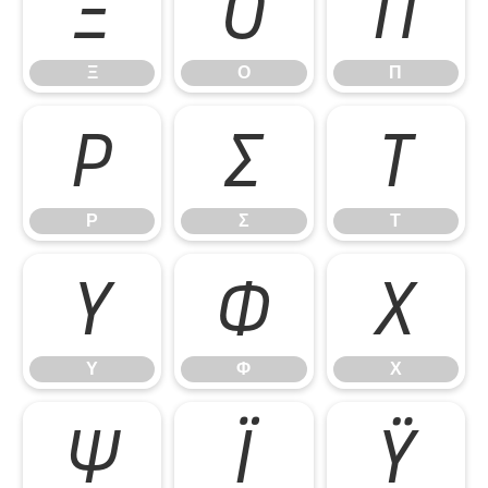
Ξ
Ο
Π
Ξ
Ο
Π
Ρ
Σ
Τ
Ρ
Σ
Τ
Υ
Φ
Χ
Υ
Φ
Χ
Ψ
Ϊ
Ϋ