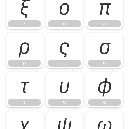
ξ
ο
π
ξ
ο
π
ρ
ς
σ
ρ
ς
σ
τ
υ
φ
τ
υ
φ
χ
ψ
ω