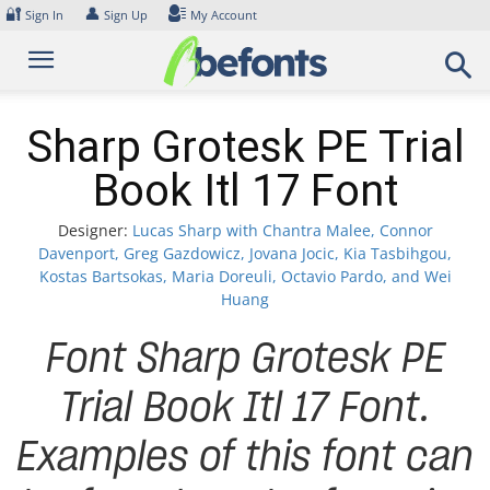
Skip
🔐
👤
Sign In
Sign Up
My Account
to
content
Sharp Grotesk PE Trial
Book Itl 17 Font
Designer:
Lucas Sharp with Chantra Malee, Connor
Davenport, Greg Gazdowicz, Jovana Jocic, Kia Tasbihgou,
Kostas Bartsokas, Maria Doreuli, Octavio Pardo, and Wei
Huang
Font Sharp Grotesk PE
Trial Book Itl 17 Font.
Examples of this font can