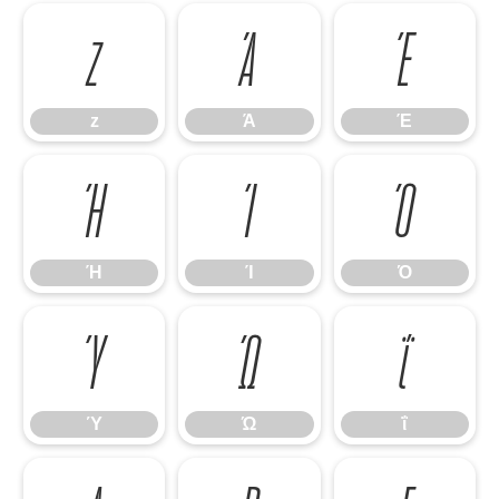
z
Ά
Έ
z
Ά
Έ
Ή
Ί
Ό
Ή
Ί
Ό
Ύ
Ώ
ΐ
Ύ
Ώ
ΐ