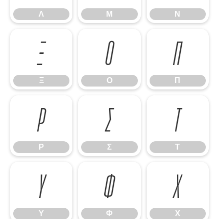
Λ
Μ
Ν
Ξ
Ο
Π
Ξ
Ο
Π
Ρ
Σ
Τ
Ρ
Σ
Τ
Υ
Φ
Χ
Υ
Φ
Χ