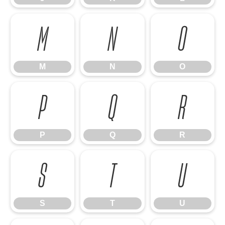
M
N
O
M
N
O
P
Q
R
P
Q
R
S
T
U
S
T
U