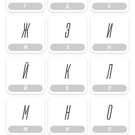
Г
Д
Е
Ж
З
И
Ж
З
И
Й
К
Л
Й
К
Л
М
Н
О
М
Н
О