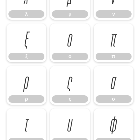
λ
μ
ν
ξ
ο
π
ξ
ο
π
ρ
ς
σ
ρ
ς
σ
τ
υ
φ