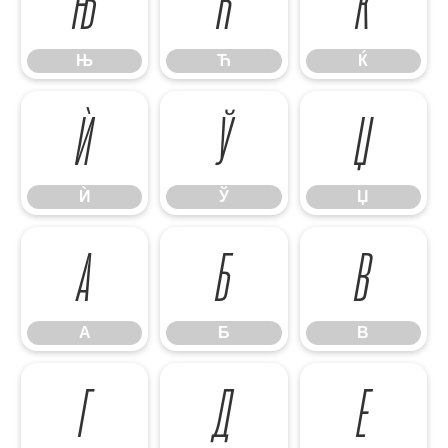
Њ
Ћ
Ќ
Њ
Ћ
Ќ
Ѝ
Ў
Џ
Ѝ
Ў
Џ
А
Б
В
А
Б
В
Г
Д
Е