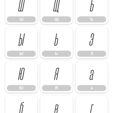
Ш
Щ
Ъ
Ш
Щ
Ъ
Ы
Ь
Э
Ы
Ь
Э
Ю
Я
а
Ю
Я
а
б
в
г