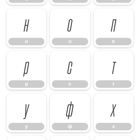
н
о
п
н
о
п
р
с
т
р
с
т
у
ф
х
у
ф
х