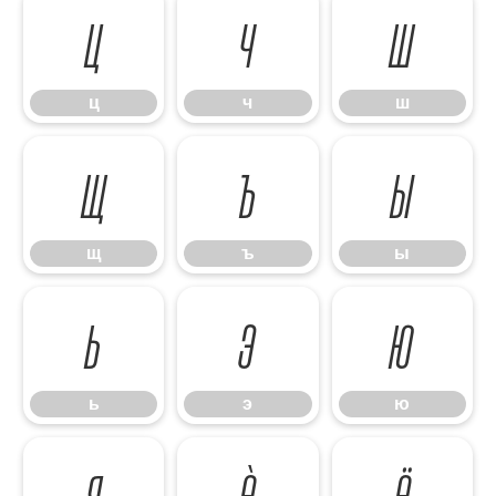
ц
ч
ш
ц
ч
ш
щ
ъ
ы
щ
ъ
ы
ь
э
ю
ь
э
ю
я
ѐ
ё