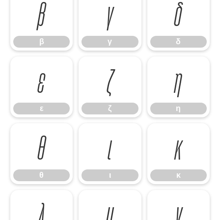
β
γ
δ
β
γ
δ
ε
ζ
η
ε
ζ
η
θ
ι
κ
θ
ι
κ
λ
μ
ν