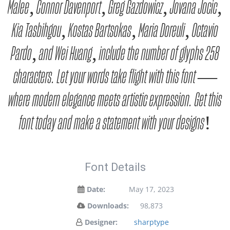
Malee, Connor Davenport, Greg Gazdowicz, Jovana Jocic,
Kia Tasbihgou, Kostas Bartsokas, Maria Doreuli, Octavio
Pardo, and Wei Huang, include the number of glyphs 258
characters. Let your words take flight with this font —
where modern elegance meets artistic expression. Get this
font today and make a statement with your designs!
Font Details
Date:
May 17, 2023
Downloads:
98,873
Designer:
sharptype