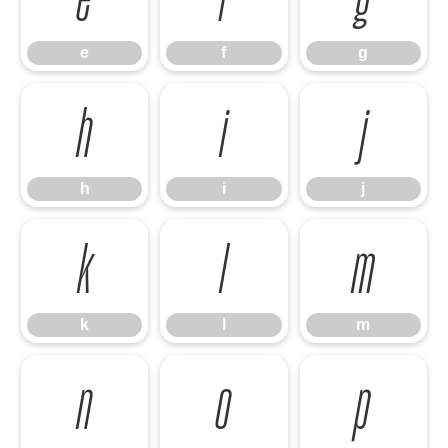
e
f
g
h
i
j
h
i
j
k
l
m
k
l
m
n
o
p