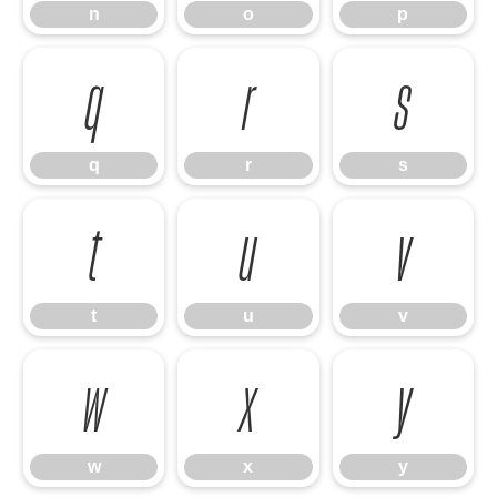
n
o
p
q
r
s
q
r
s
t
u
v
t
u
v
w
x
y
w
x
y