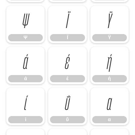
Ψ
Ϊ
Ϋ
Ψ
Ϊ
Ϋ
ά
έ
ή
ά
έ
ή
ί
ΰ
α
ί
ΰ
α