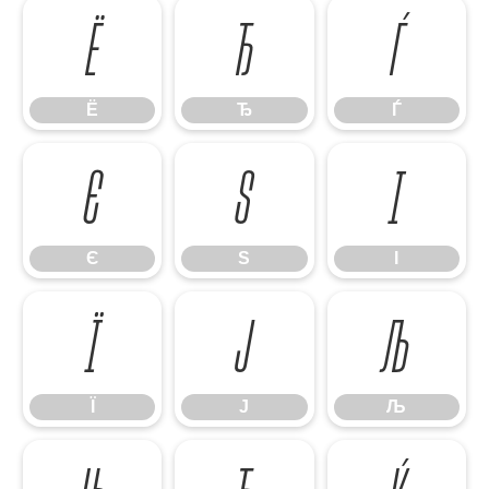
Ё
Ђ
Ѓ
Ё
Ђ
Ѓ
Є
Ѕ
І
Є
Ѕ
І
Ї
Ј
Љ
Ї
Ј
Љ