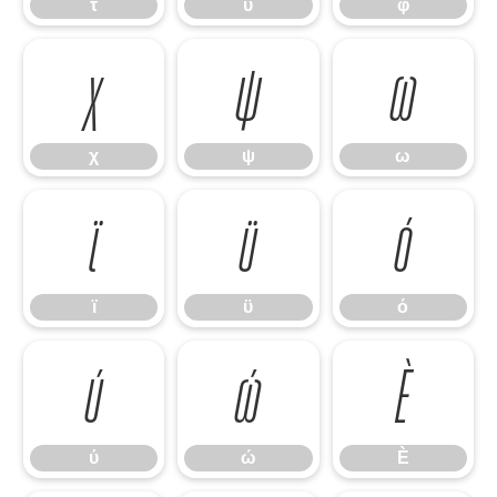
τ
υ
φ
χ
ψ
ω
χ
ψ
ω
ϊ
ϋ
ό
ϊ
ϋ
ό
ύ
ώ
Ѐ
ύ
ώ
Ѐ