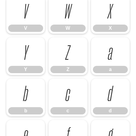
V
W
X
V
W
X
Y
Z
a
Y
Z
a
b
c
d
b
c
d
e
f
g