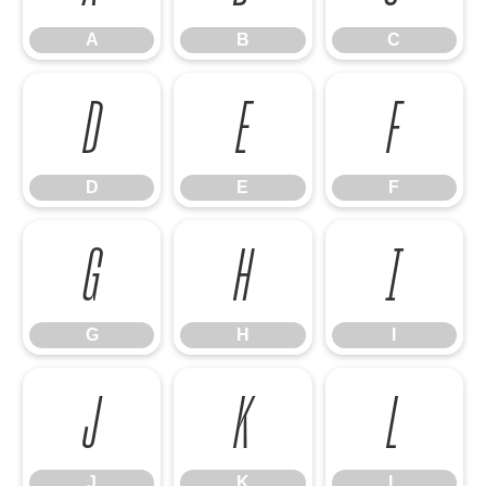
A
B
C
D
E
F
D
E
F
G
H
I
G
H
I
J
K
L
J
K
L