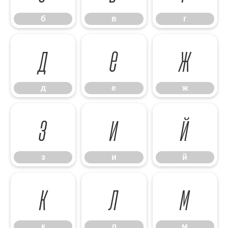
б
в
г
д
е
ж
д
е
ж
з
и
й
з
и
й
к
л
м
к
л
м