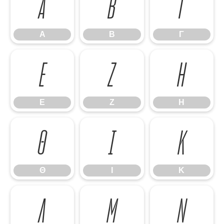
Α
Β
Γ
Α
Β
Γ
Ε
Ζ
Η
Ε
Ζ
Η
Θ
Ι
Κ
Θ
Ι
Κ
Λ
Μ
Ν