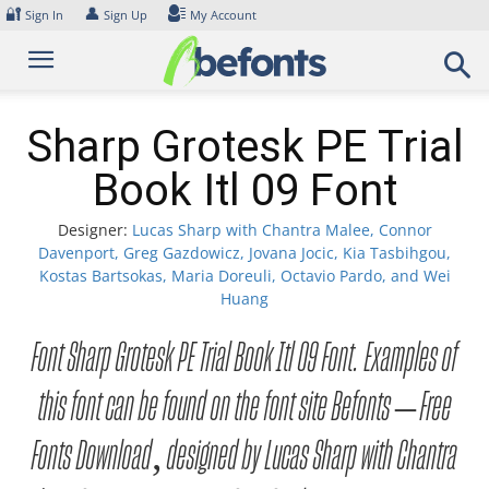
Skip
🔐
👤
Sign In
Sign Up
My Account
to
content
Sharp Grotesk PE Trial
Book Itl 09 Font
Designer:
Lucas Sharp with Chantra Malee, Connor
Davenport, Greg Gazdowicz, Jovana Jocic, Kia Tasbihgou,
Kostas Bartsokas, Maria Doreuli, Octavio Pardo, and Wei
Huang
Font Sharp Grotesk PE Trial Book Itl 09 Font. Examples of
this font can be found on the font site Befonts – Free
Fonts Download, designed by Lucas Sharp with Chantra