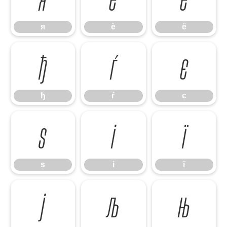
я
ѐ
ё
ђ
ѓ
є
ђ
ѓ
є
ѕ
і
ї
ѕ
і
ї
ј
љ
њ