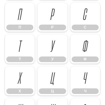
П
Р
С
П
Р
С
Т
У
Ф
Т
У
Ф
Х
Ц
Ч
Х
Ц
Ч