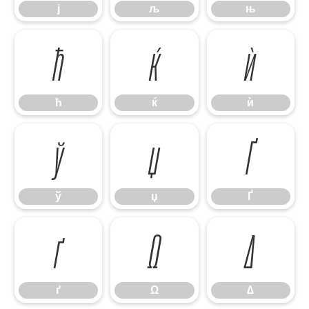
ј
љ
њ
ћ
ќ
ѝ
ћ
ќ
ѝ
ў
џ
Ґ
ў
џ
Ґ
ґ
Ω
∆
ґ
Ω
∆