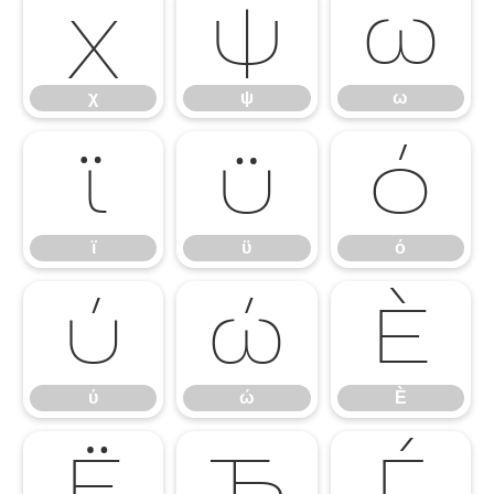
χ
ψ
ω
χ
ψ
ω
ϊ
ϋ
ό
ϊ
ϋ
ό
ύ
ώ
Ѐ
ύ
ώ
Ѐ
Ё
Ђ
Ѓ