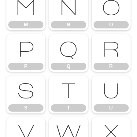
M
N
O
M
N
O
P
Q
R
P
Q
R
S
T
U
S
T
U
V
W
X