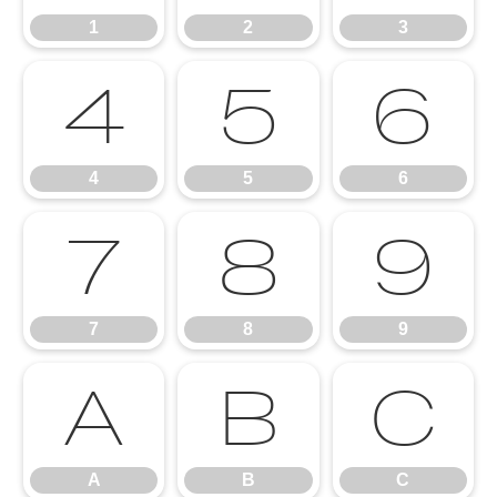
1
2
3
4
5
6
4
5
6
7
8
9
7
8
9
A
B
C
A
B
C