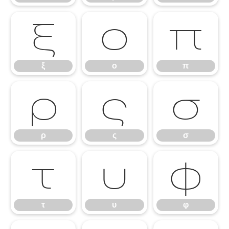
ξ
ο
π
ξ
ο
π
ρ
ς
σ
ρ
ς
σ
τ
υ
φ
τ
υ
φ