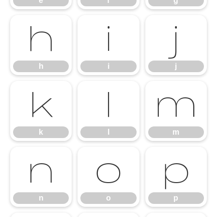
e
f
g
h
i
j
h
i
j
k
l
m
k
l
m
n
o
p
n
o
p