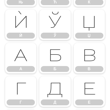
Њ
Ћ
Ќ
Ѝ
Ў
Џ
Ѝ
Ў
Џ
А
Б
В
А
Б
В
Г
Д
Е
Г
Д
Е