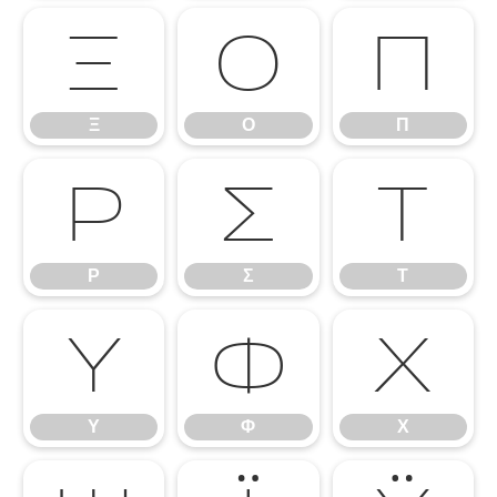
Ξ
Ο
Π
Ξ
Ο
Π
Ρ
Σ
Τ
Ρ
Σ
Τ
Υ
Φ
Χ
Υ
Φ
Χ