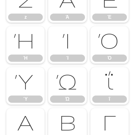
z
Ά
Έ
z
Ά
Έ
Ή
Ί
Ό
Ή
Ί
Ό
Ύ
Ώ
ΐ
Ύ
Ώ
ΐ
Α
Β
Γ