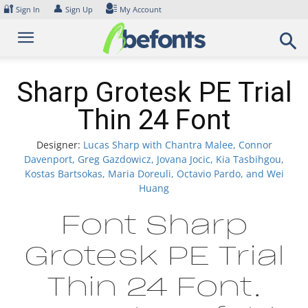
Skip
🔐
👤
Sign In
Sign Up
My Account
to
content
Sharp Grotesk PE Trial
Thin 24 Font
Designer:
Lucas Sharp with Chantra Malee, Connor
Davenport, Greg Gazdowicz, Jovana Jocic, Kia Tasbihgou,
Kostas Bartsokas, Maria Doreuli, Octavio Pardo, and Wei
Huang
Font Sharp
Grotesk PE Trial
Thin 24 Font.