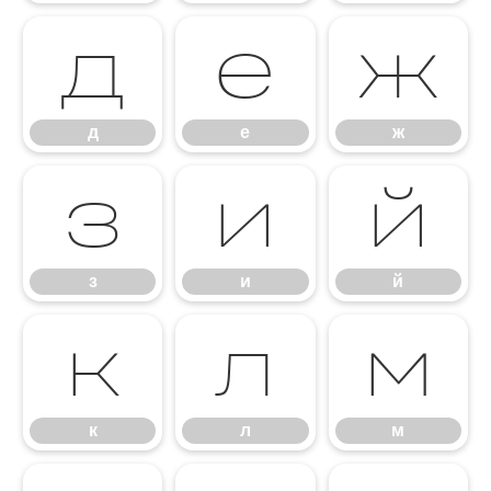
д
е
ж
д
е
ж
з
и
й
з
и
й
к
л
м
к
л
м