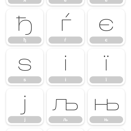
я
ѐ
ё
ђ
ѓ
є
ђ
ѓ
є
ѕ
і
ї
ѕ
і
ї
ј
љ
њ
ј
љ
њ