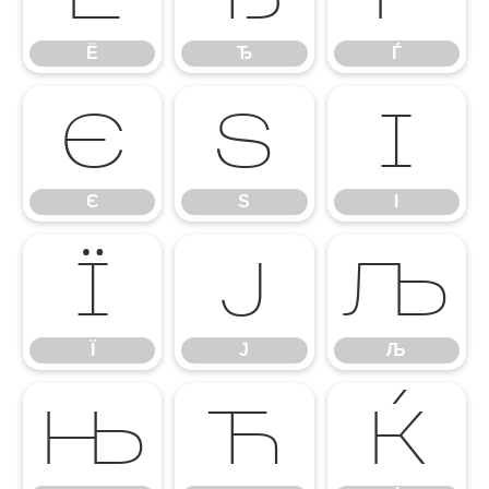
Ё
Ђ
Ѓ
Є
Ѕ
І
Є
Ѕ
І
Ї
Ј
Љ
Ї
Ј
Љ
Њ
Ћ
Ќ