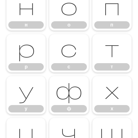
н
о
п
н
о
п
р
с
т
р
с
т
у
ф
х
у
ф
х
ц
ч
ш