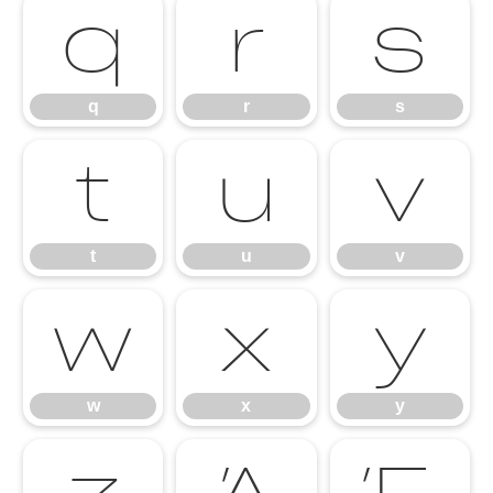
q
r
s
q
r
s
t
u
v
t
u
v
w
x
y
w
x
y