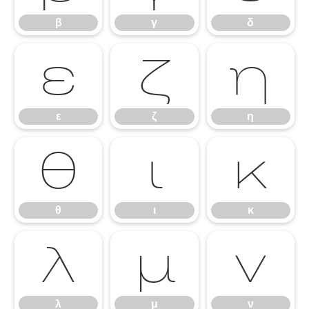
β
γ
δ
ε
ζ
η
ε
ζ
η
θ
ι
κ
θ
ι
κ
λ
μ
ν
λ
μ
ν