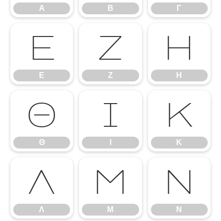
Α
Β
Γ
Ε
Ζ
Η
Ε
Ζ
Η
Θ
Ι
Κ
Θ
Ι
Κ
Λ
Μ
Ν
Λ
Μ
Ν