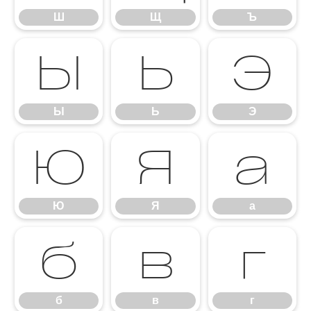
Ш
Щ
Ъ
Ы
Ь
Э
Ы
Ь
Э
Ю
Я
а
Ю
Я
а
б
в
г
б
в
г