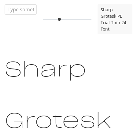
Sharp
Grotesk PE
Trial Thin 24
Font
Sharp
Grotesk