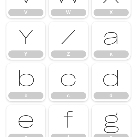
V
W
X
Y
Z
a
Y
Z
a
b
c
d
b
c
d
e
f
g