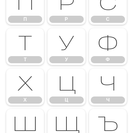
П
Р
С
П
Р
С
Т
У
Ф
Т
У
Ф
Х
Ц
Ч
Х
Ц
Ч
Ш
Щ
Ъ