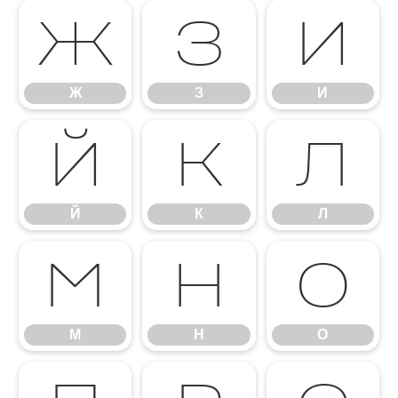
Ж
З
И
Ж
З
И
Й
К
Л
Й
К
Л
М
Н
О
М
Н
О