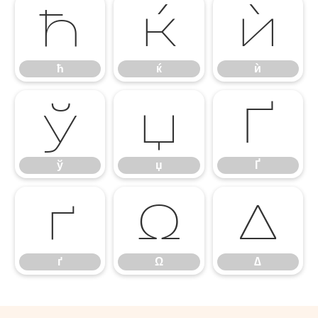
ћ
ќ
ѝ
ћ
ќ
ѝ
ў
џ
Ґ
ў
џ
Ґ
ґ
Ω
∆
ґ
Ω
∆