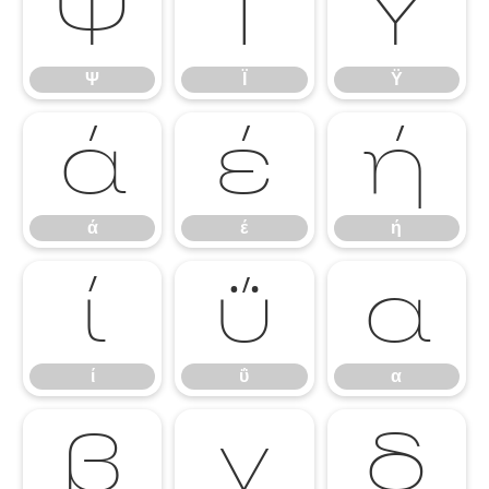
Ψ
Ϊ
Ϋ
Ψ
Ϊ
Ϋ
ά
έ
ή
ά
έ
ή
ί
ΰ
α
ί
ΰ
α
β
γ
δ