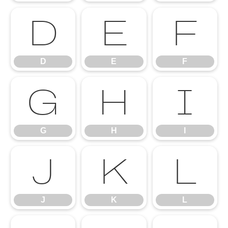
D
E
F
D
E
F
G
H
I
G
H
I
J
K
L
J
K
L