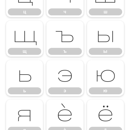
ц
ч
ш
щ
ъ
ы
щ
ъ
ы
ь
э
ю
ь
э
ю
я
ѐ
ё