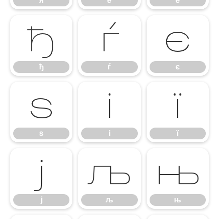
я
ѐ
ё
ђ
ѓ
є
ђ
ѓ
є
ѕ
і
ї
ѕ
і
ї
ј
љ
њ
ј
љ
њ