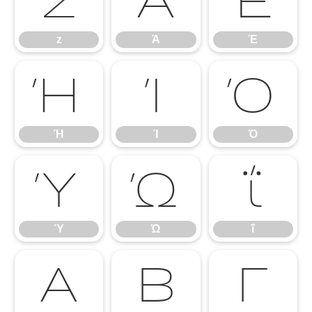
z
Ά
Έ
z
Ά
Έ
Ή
Ί
Ό
Ή
Ί
Ό
Ύ
Ώ
ΐ
Ύ
Ώ
ΐ
Α
Β
Γ