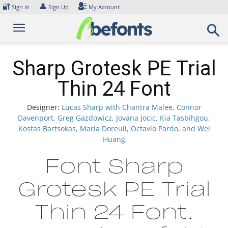
Skip
🔐
👤
Sign In
Sign Up
My Account
to
content
Sharp Grotesk PE Trial
Thin 24 Font
Designer:
Lucas Sharp with Chantra Malee, Connor
Davenport, Greg Gazdowicz, Jovana Jocic, Kia Tasbihgou,
Kostas Bartsokas, Maria Doreuli, Octavio Pardo, and Wei
Huang
Font Sharp
Grotesk PE Trial
Thin 24 Font.