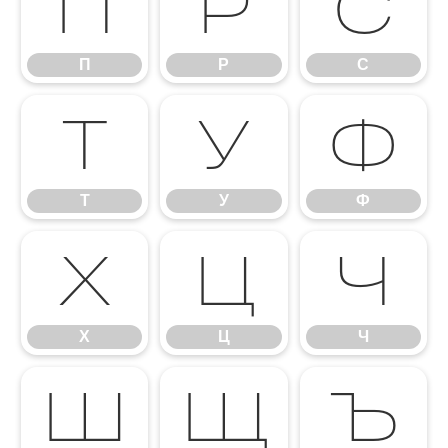
П
Р
С
П
Р
С
Т
У
Ф
Т
У
Ф
Х
Ц
Ч
Х
Ц
Ч
Ш
Щ
Ъ