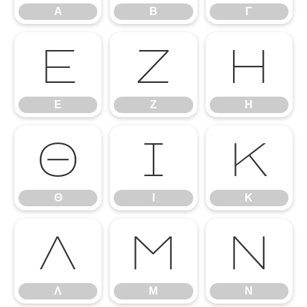
Α
Β
Γ
Ε
Ζ
Η
Ε
Ζ
Η
Θ
Ι
Κ
Θ
Ι
Κ
Λ
Μ
Ν
Λ
Μ
Ν