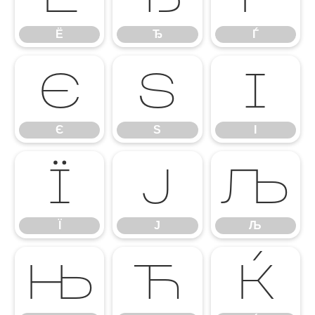
Ё
Ђ
Ѓ
Є
Ѕ
І
Є
Ѕ
І
Ї
Ј
Љ
Ї
Ј
Љ
Њ
Ћ
Ќ