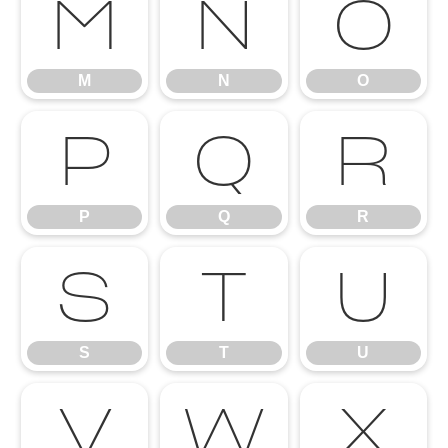
M
N
O
M
N
O
P
Q
R
P
Q
R
S
T
U
S
T
U
V
W
X