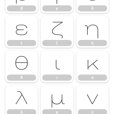
β
γ
δ
ε
ζ
η
ε
ζ
η
θ
ι
κ
θ
ι
κ
λ
μ
ν
λ
μ
ν