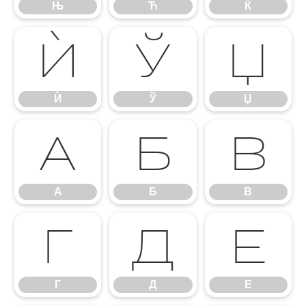
Њ
Ћ
Ќ
Ѝ
Ў
Џ
Ѝ
Ў
Џ
А
Б
В
А
Б
В
Г
Д
Е
Г
Д
Е