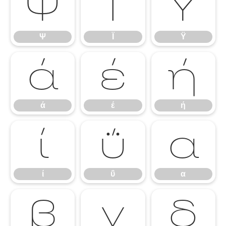
Ψ
Ϊ
Ϋ
Ψ
Ϊ
Ϋ
ά
έ
ή
ά
έ
ή
ί
ΰ
α
ί
ΰ
α
β
γ
δ