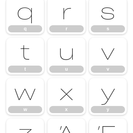
q
r
s
q
r
s
t
u
v
t
u
v
w
x
y
w
x
y