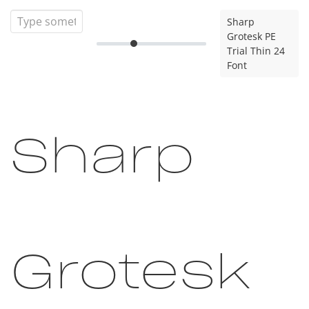
Sharp
Grotesk PE
Trial Thin 24
Font
Sharp
Grotesk