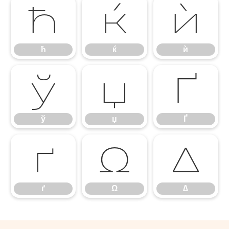
ћ
ќ
ѝ
ћ
ќ
ѝ
ў
џ
Ґ
ў
џ
Ґ
ґ
Ω
∆
ґ
Ω
∆