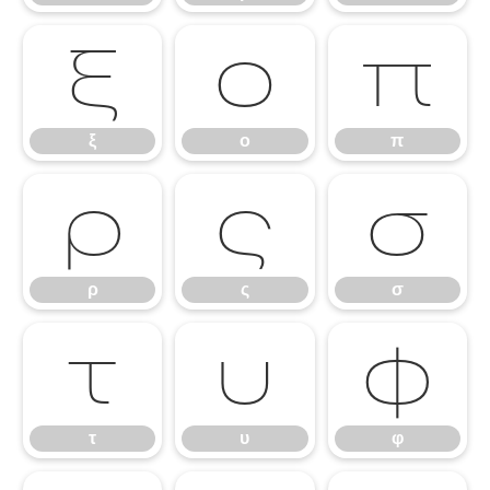
ξ
ο
π
ξ
ο
π
ρ
ς
σ
ρ
ς
σ
τ
υ
φ
τ
υ
φ