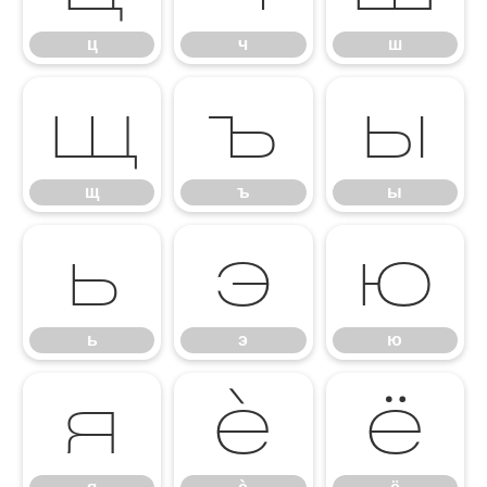
ц
ч
ш
щ
ъ
ы
щ
ъ
ы
ь
э
ю
ь
э
ю
я
ѐ
ё