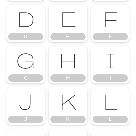
D
E
F
D
E
F
G
H
I
G
H
I
J
K
L
J
K
L