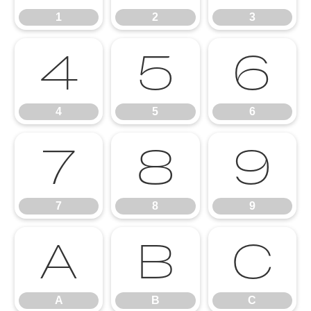
1
2
3
4
5
6
4
5
6
7
8
9
7
8
9
A
B
C
A
B
C