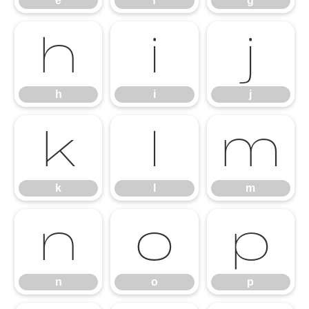
e
f
g
h
i
j
h
i
j
k
l
m
k
l
m
n
o
p
n
o
p