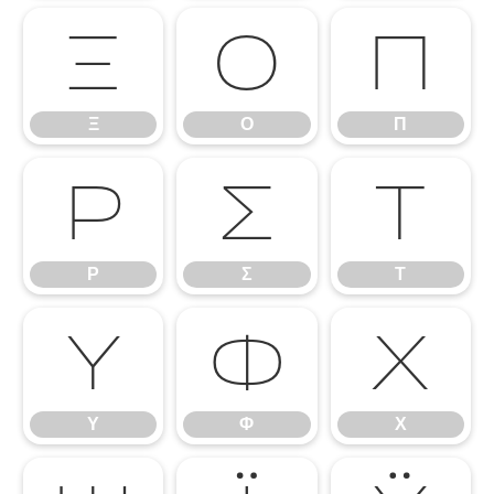
Ξ
Ο
Π
Ξ
Ο
Π
Ρ
Σ
Τ
Ρ
Σ
Τ
Υ
Φ
Χ
Υ
Φ
Χ