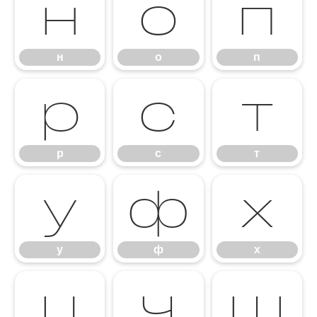
н
о
п
н
о
п
р
с
т
р
с
т
у
ф
х
у
ф
х
ц
ч
ш