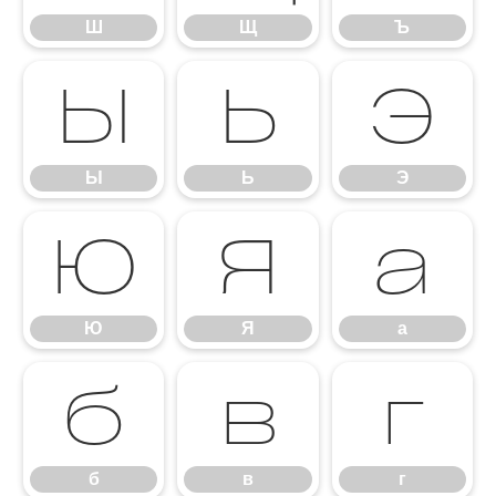
Ш
Щ
Ъ
Ы
Ь
Э
Ы
Ь
Э
Ю
Я
а
Ю
Я
а
б
в
г
б
в
г