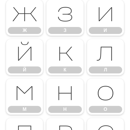
Ж
З
И
Ж
З
И
Й
К
Л
Й
К
Л
М
Н
О
М
Н
О