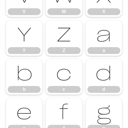
V
W
X
Y
Z
a
Y
Z
a
b
c
d
b
c
d
e
f
g