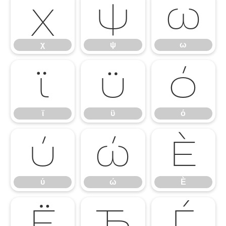
χ
ψ
ω
χ
ψ
ω
ϊ
ϋ
ό
ϊ
ϋ
ό
ύ
ώ
Ѐ
ύ
ώ
Ѐ
Ё
Ђ
Ѓ