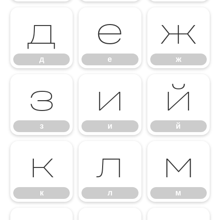
д
е
ж
д
е
ж
з
и
й
з
и
й
к
л
м
к
л
м