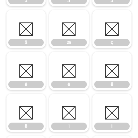
â
ã
ä
å
æ
ç
å
æ
ç
è
é
ê
è
é
ê
ë
ì
í
ë
ì
í