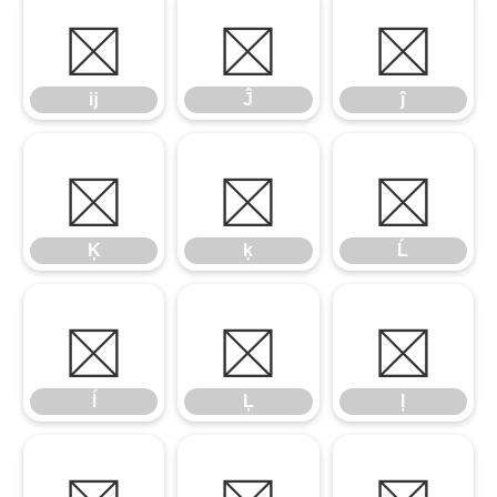
ĳ
Ĵ
ĵ
ĳ
Ĵ
ĵ
Ķ
ķ
Ĺ
Ķ
ķ
Ĺ
ĺ
Ļ
ļ
ĺ
Ļ
ļ
Ľ
ľ
Ŀ