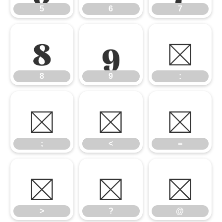
5
6
7
8
9
:
8
9
:
;
<
=
;
<
=
>
?
@
>
?
@