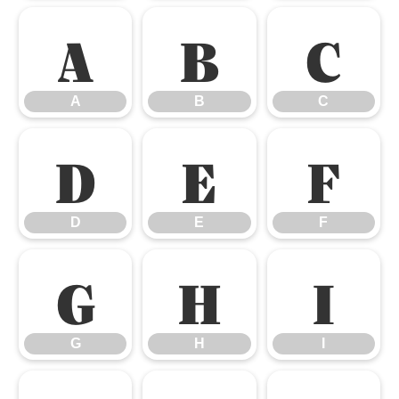
A
B
C
A
B
C
D
E
F
D
E
F
G
H
I
G
H
I