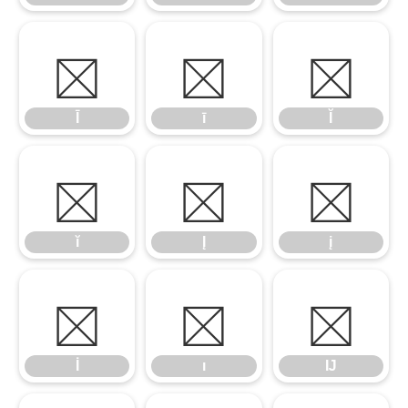
Ī
ī
Ĭ
Ī
ī
Ĭ
ĭ
Į
į
ĭ
Į
į
İ
ı
Ĳ
İ
ı
Ĳ