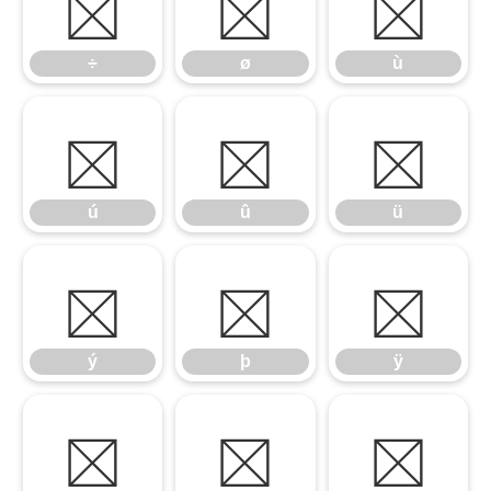
÷
ø
ù
÷
ø
ù
ú
û
ü
ú
û
ü
ý
þ
ÿ
ý
þ
ÿ
Ā
ā
Ă