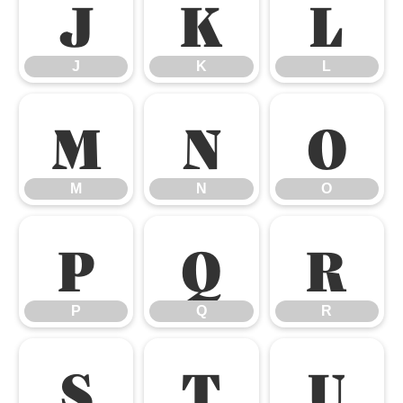
J
K
L
J
K
L
M
N
O
M
N
O
P
Q
R
P
Q
R
S
T
U