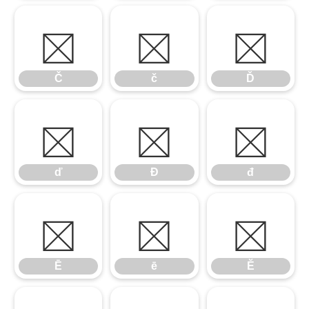
Č
č
Ď
Č
č
Ď
ď
Đ
đ
ď
Đ
đ
Ē
ē
Ĕ
Ē
ē
Ĕ