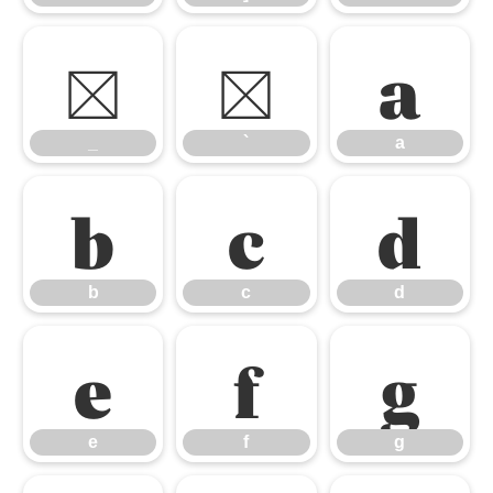
_
`
a
_
`
a
b
c
d
b
c
d
e
f
g
e
f
g