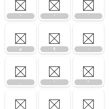
²
³
´
²
³
´
µ
¶
·
µ
¶
·
¸
¹
º
¸
¹
º
»
¼
½