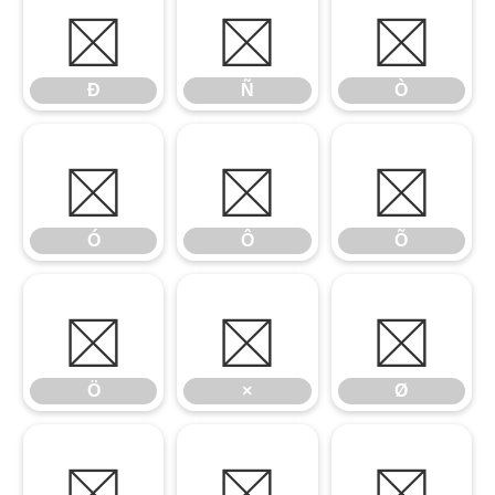
Ð
Ñ
Ò
Ð
Ñ
Ò
Ó
Ô
Õ
Ó
Ô
Õ
Ö
×
Ø
Ö
×
Ø
Ù
Ú
Û