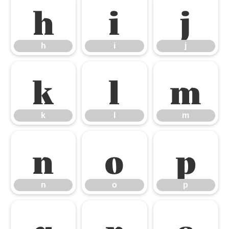
h
i
j
h
i
j
k
l
m
k
l
m
n
o
p
n
o
p
q
r
s