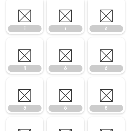
î
ï
ð
î
ï
ð
ñ
ò
ó
ñ
ò
ó
ô
õ
ö
ô
õ
ö