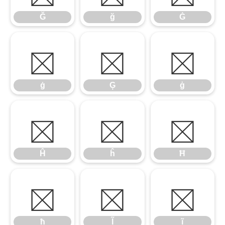
Ğ
ğ
Ġ
ġ
Ģ
ģ
ġ
Ģ
ģ
Ĥ
ĥ
Ħ
Ĥ
ĥ
Ħ
ħ
Ĩ
ĩ
ħ
Ĩ
ĩ