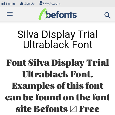
Skip
🔐
👤
Sign In
Sign Up
My Account
to
content
Silva Display Trial
Ultrablack Font
Font Silva Display Trial
Ultrablack Font.
Examples of this font
can be found on the font
site Befonts – Free