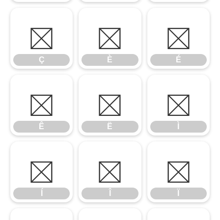
Ç
È
É
Ç
È
É
Ê
Ë
Ì
Ê
Ë
Ì
Í
Î
Ï
Í
Î
Ï