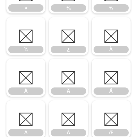
»
¼
½
¾
¿
À
¾
¿
À
Á
Â
Ã
Á
Â
Ã
Ä
Å
Æ
Ä
Å
Æ