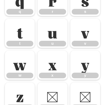
q
r
s
t
u
v
t
u
v
w
x
y
w
x
y
z
{
|