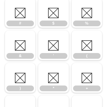
#
$
%
#
$
%
&
'
(
&
'
(
)
*
+
)
*
+