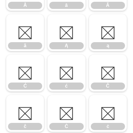
Ā
ā
Ă
ă
Ą
ą
ă
Ą
ą
Ć
ć
Ĉ
Ć
ć
Ĉ
ĉ
Ċ
ċ
ĉ
Ċ
ċ