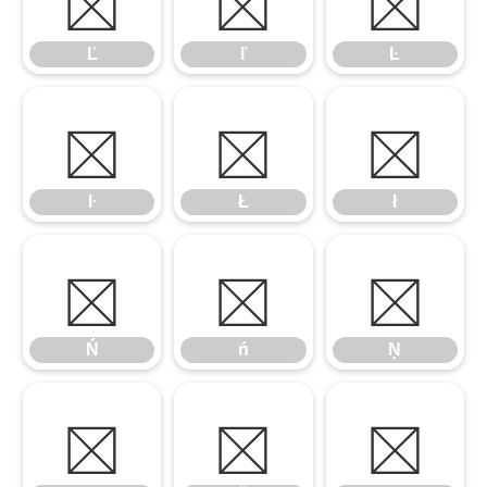
Ľ
ľ
Ŀ
ŀ
Ł
ł
ŀ
Ł
ł
Ń
ń
Ņ
Ń
ń
Ņ
ņ
Ň
ň