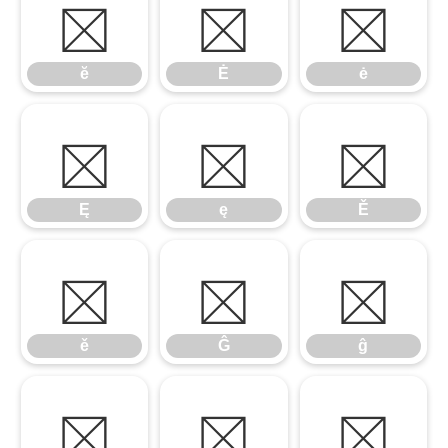
ĕ
Ė
ė
ĕ
Ė
ė
Ę
ę
Ě
Ę
ę
Ě
ě
Ĝ
ĝ
ě
Ĝ
ĝ
Ğ
ğ
Ġ