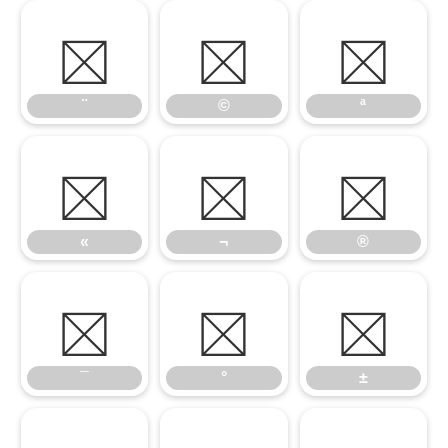
¨
©
ª
¨
©
ª
«
¬
®
«
¬
®
¯
°
±
¯
°
±