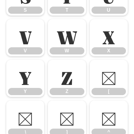
S
T
U
V
W
X
V
W
X
Y
Z
[
Y
Z
[
\
]
^
\
]
^