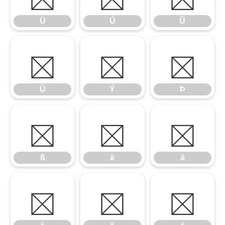
Ù
Ú
Û
Ü
Ý
Þ
Ü
Ý
Þ
ß
à
á
ß
à
á
â
ã
ä