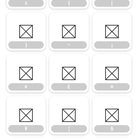
z
{
|
}
~
¡
}
~
¡
¢
£
¤
¢
£
¤
¥
¦
§
¥
¦
§