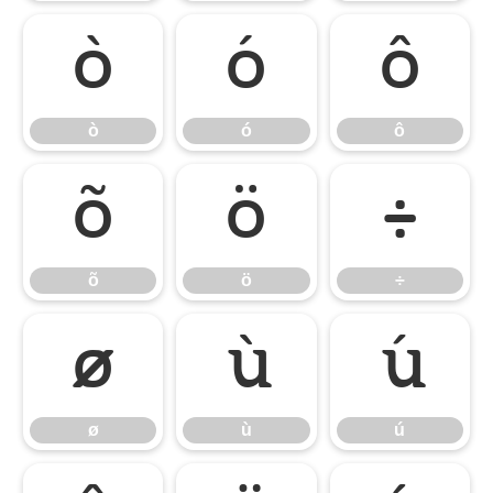
ò
ó
ô
ò
ó
ô
õ
ö
÷
õ
ö
÷
ø
ù
ú
ø
ù
ú