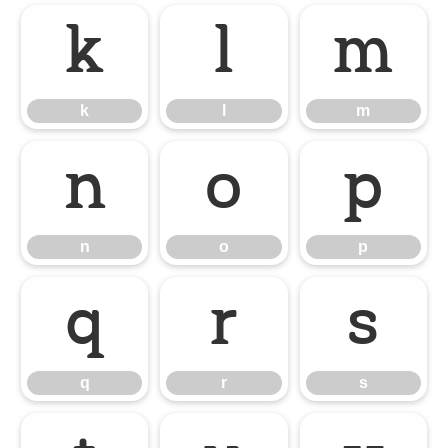
k
l
m
k
l
m
n
o
p
n
o
p
q
r
s
q
r
s