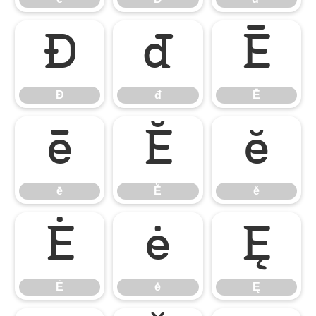
Đ
đ
Ē
Đ
đ
Ē
ē
Ĕ
ĕ
ē
Ĕ
ĕ
Ė
ė
Ę
Ė
ė
Ę