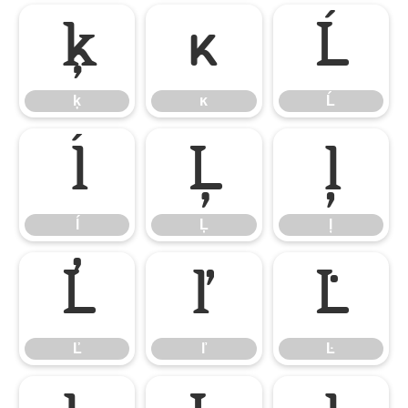
ķ
ĸ
Ĺ
ķ
ĸ
Ĺ
ĺ
Ļ
ļ
ĺ
Ļ
ļ
Ľ
ľ
Ŀ
Ľ
ľ
Ŀ