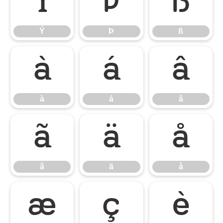
Ý
Þ
ß
Ý
Þ
ß
à
á
â
à
á
â
ã
ä
å
ã
ä
å
æ
ç
è