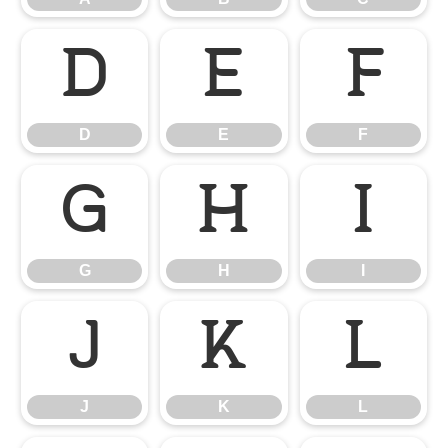
D
E
F
D
E
F
G
H
I
G
H
I
J
K
L
J
K
L