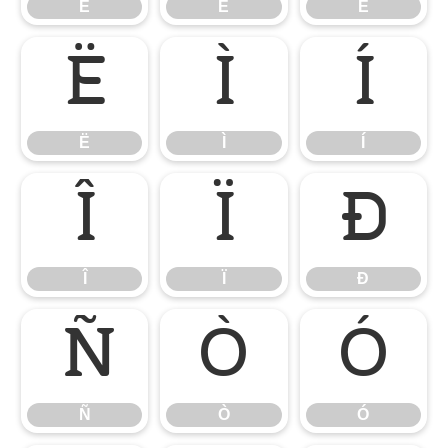
È
É
Ê
Ë
Ì
Í
Ë
Ì
Í
Î
Ï
Ð
Î
Ï
Ð
Ñ
Ò
Ó
Ñ
Ò
Ó