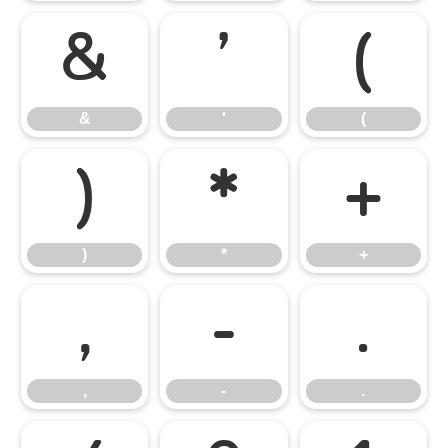
&
'
(
&
'
(
)
*
+
)
*
+
,
-
.
,
-
.