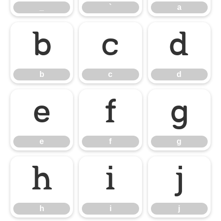
_
`
a
b
c
d
b
c
d
e
f
g
e
f
g
h
i
j
h
i
j