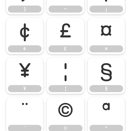
}
~
¡
¢
£
¤
¢
£
¤
¥
¦
§
¥
¦
§
¨
©
ª
¨
©
ª