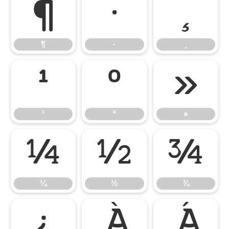
¶
·
¸
¶
·
¸
¹
º
»
¹
º
»
¼
½
¾
¼
½
¾
¿
À
Á