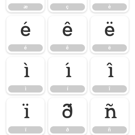
æ
ç
è
é
ê
ë
é
ê
ë
ì
í
î
ì
í
î
ï
ð
ñ
ï
ð
ñ