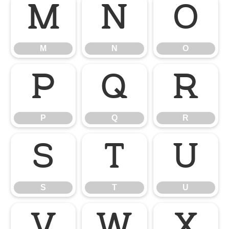
M
N
O
M
N
O
P
Q
R
P
Q
R
S
T
U
S
T
U
V
W
X