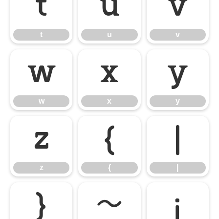
t
u
v
t
u
v
w
x
y
w
x
y
z
{
|
z
{
|
}
~
¡