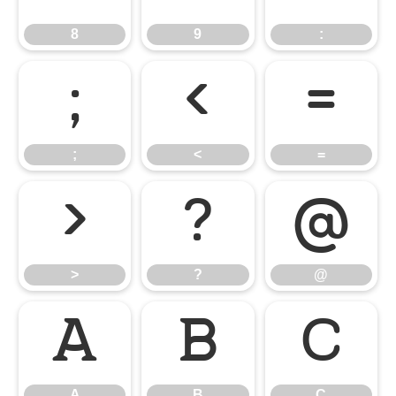
8
9
:
;
<
=
;
<
=
>
?
@
>
?
@
A
B
C
A
B
C