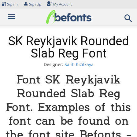
Skip
🔐
👤
Sign In
Sign Up
My Account
to
content
SK Reykjavik Rounded
Slab Reg Font
Designer:
Salih Kizilkaya
Font SK Reykjavik
Rounded Slab Reg
Font. Examples of this
font can be found on
the font site Befonts –