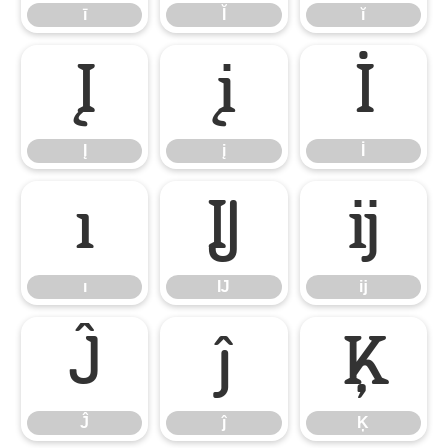
ī
Ĭ
ĭ
Į
į
İ
Į
į
İ
ı
Ĳ
ĳ
ı
Ĳ
ĳ
Ĵ
ĵ
Ķ
Ĵ
ĵ
Ķ