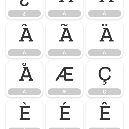
¿
À
Á
Â
Ã
Ä
Â
Ã
Ä
Å
Æ
Ç
Å
Æ
Ç
È
É
Ê