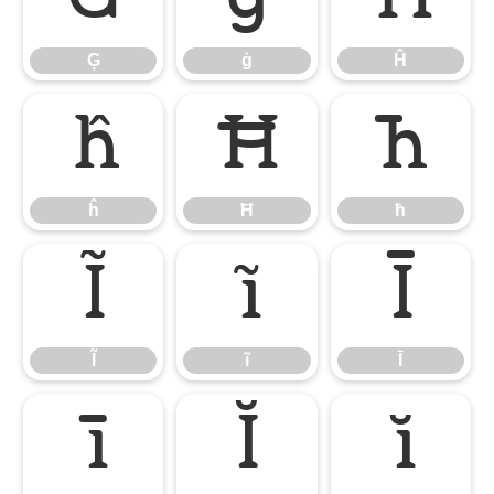
Ģ
ģ
Ĥ
ĥ
Ħ
ħ
ĥ
Ħ
ħ
Ĩ
ĩ
Ī
Ĩ
ĩ
Ī
ī
Ĭ
ĭ