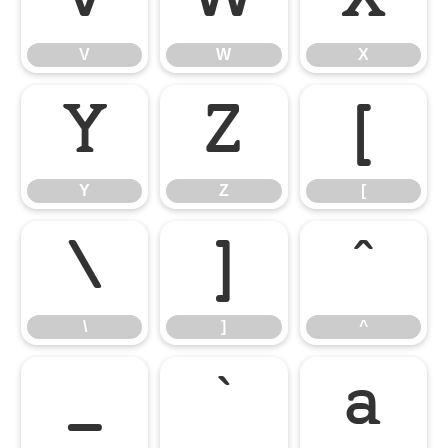
V
W
X
Y
Z
[
Y
Z
[
\
]
^
\
]
^
_
`
a