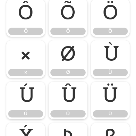
Ô
Õ
Ö
Ô
Õ
Ö
×
Ø
Ù
×
Ø
Ù
Ú
Û
Ü
Ú
Û
Ü