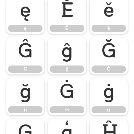
ę
Ě
ě
ę
Ě
ě
Ĝ
ĝ
Ğ
Ĝ
ĝ
Ğ
ğ
Ġ
ġ
ğ
Ġ
ġ
Ģ
ģ
Ĥ