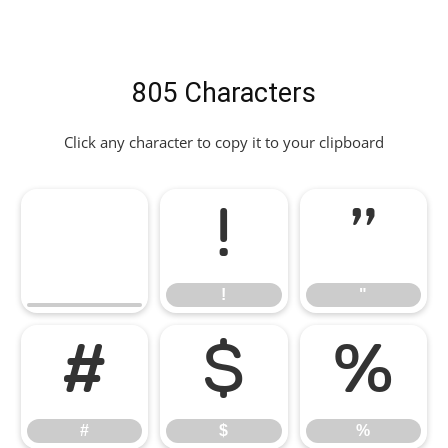
805 Characters
Click any character to copy it to your clipboard
!
"
!
"
#
$
%
#
$
%