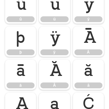
û
ü
ý
û
ü
ý
þ
ÿ
Ā
þ
ÿ
Ā
ā
Ă
ă
ā
Ă
ă
Ą
ą
Ć