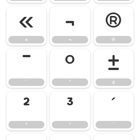
«
¬
®
«
¬
®
¯
°
±
¯
°
±
²
³
´
²
³
´