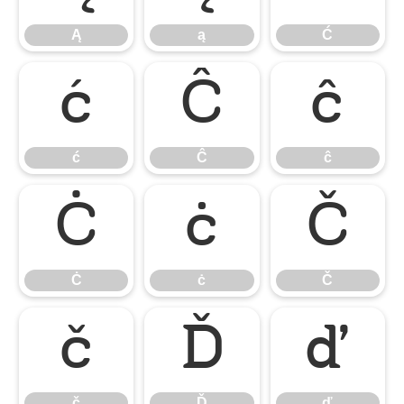
Ą
ą
Ć
ć
Ĉ
ĉ
ć
Ĉ
ĉ
Ċ
ċ
Č
Ċ
ċ
Č
č
Ď
ď
č
Ď
ď