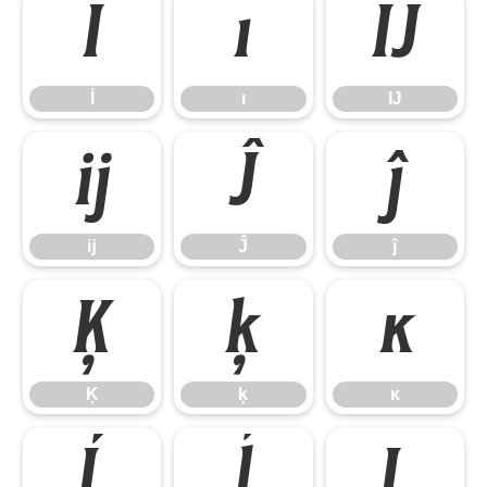
İ
ı
Ĳ
İ
ı
Ĳ
ĳ
Ĵ
ĵ
ĳ
Ĵ
ĵ
Ķ
ķ
ĸ
Ķ
ķ
ĸ
Ĺ
ĺ
Ļ