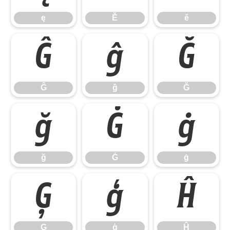
ę
Ě
ě
Ĝ
ĝ
Ğ
Ĝ
ĝ
Ğ
ğ
Ġ
ġ
ğ
Ġ
ġ
Ģ
ģ
Ĥ
Ģ
ģ
Ĥ