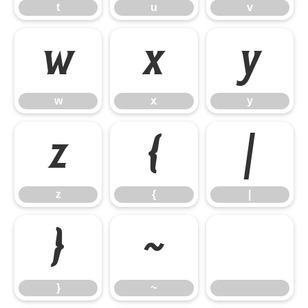
t
u
v
w
x
y
w
x
y
z
{
|
z
{
|
}
~
}
~