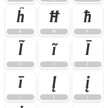
ĥ
Ħ
ħ
ĥ
Ħ
ħ
Ĩ
ĩ
Ī
Ĩ
ĩ
Ī
ī
Į
į
ī
Į
į