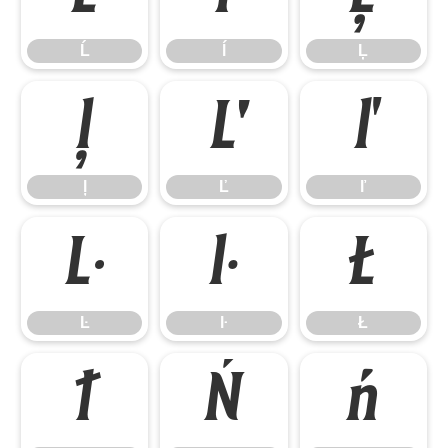
Ĺ
ĺ
Ļ
ļ
Ľ
ľ
ļ
Ľ
ľ
Ŀ
ŀ
Ł
Ŀ
ŀ
Ł
ł
Ń
ń