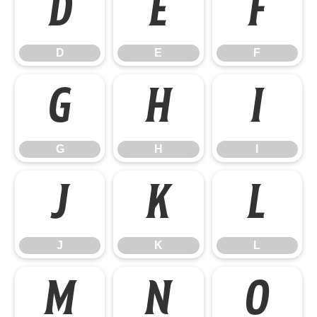
D
E
F
D
E
F
G
H
I
G
H
I
J
K
L
J
K
L
M
N
O