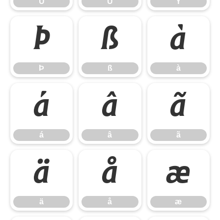
Û
Ü
Ý
Þ
ß
à
Þ
ß
à
á
â
ã
á
â
ã
ä
å
æ
ä
å
æ