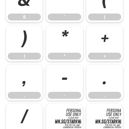
&
'
(
&
'
(
)
*
+
)
*
+
,
-
.
,
-
.
/
0