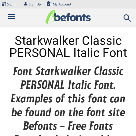
Skip
🔐
👤
Sign In
Sign Up
My Account
to
content
Starkwalker Classic
PERSONAL Italic Font
Font Starkwalker Classic
PERSONAL Italic Font.
Examples of this font can
be found on the font site
Befonts – Free Fonts