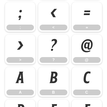
;
<
=
;
<
=
>
?
@
>
?
@
A
B
C
A
B
C