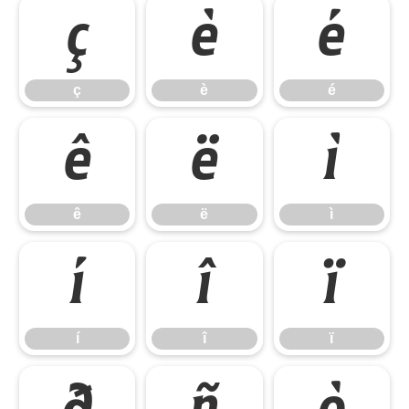
ç
è
é
ç
è
é
ê
ë
ì
ê
ë
ì
í
î
ï
í
î
ï