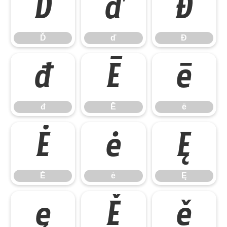
Ď
ď
Đ
Ď
ď
Đ
đ
Ē
ē
đ
Ē
ē
Ė
ė
Ę
Ė
ė
Ę
ę
Ě
ě