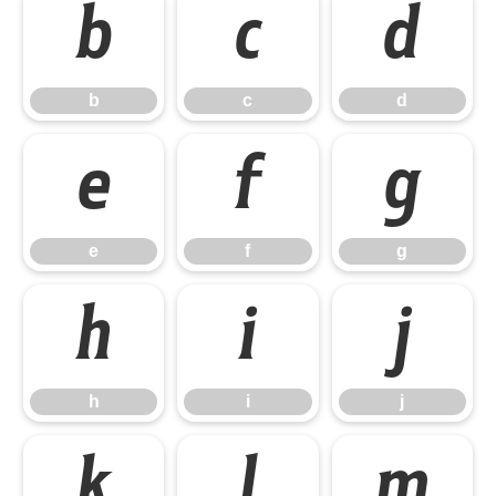
b
c
d
b
c
d
e
f
g
e
f
g
h
i
j
h
i
j
k
l
m