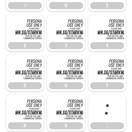
/
0
1
2
3
2
3
4
5
6
5
6
7
8
9
:
8
9
: