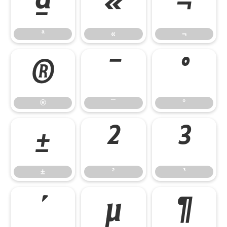
ª
«
¬
ª
«
¬
®
¯
°
®
¯
°
±
²
³
±
²
³
´
µ
¶