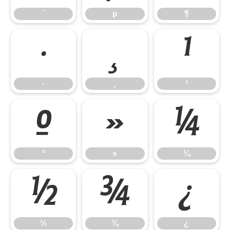
´
µ
¶
·
¸
¹
·
¸
¹
º
»
¼
º
»
¼
½
¾
¿
½
¾
¿