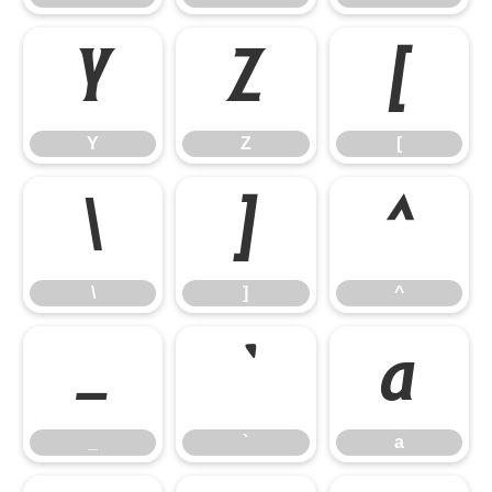
Y
Z
[
Y
Z
[
\
]
^
\
]
^
_
`
a
_
`
a