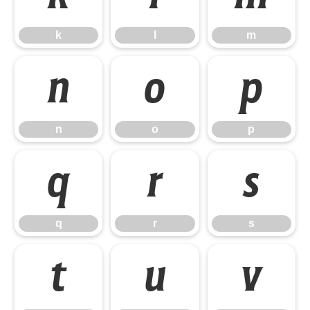
k
l
m
n
o
p
n
o
p
q
r
s
q
r
s
t
u
v