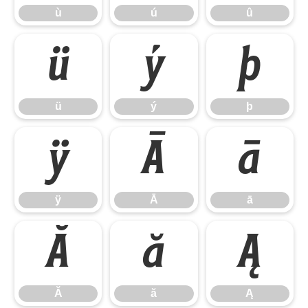
ù
ú
û
ü
ý
þ
ü
ý
þ
ÿ
Ā
ā
ÿ
Ā
ā
Ă
ă
Ą
Ă
ă
Ą