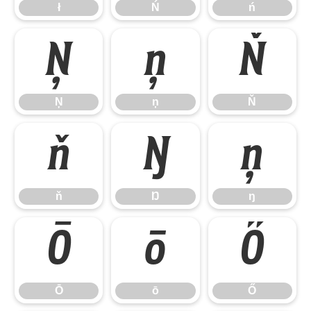
ł
Ń
ń
Ņ
ņ
Ň
Ņ
ņ
Ň
ň
Ŋ
ŋ
ň
Ŋ
ŋ
Ō
ō
Ő
Ō
ō
Ő