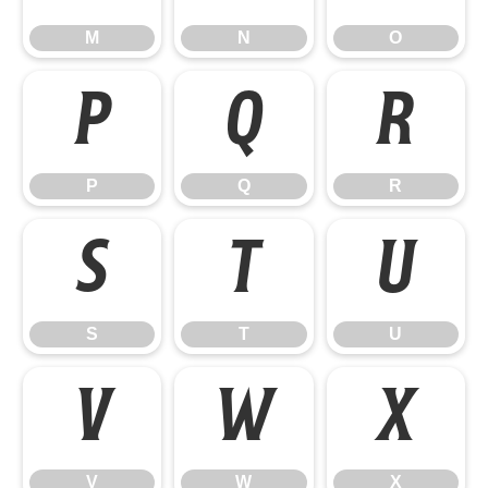
M
N
O
P
Q
R
P
Q
R
S
T
U
S
T
U
V
W
X
V
W
X