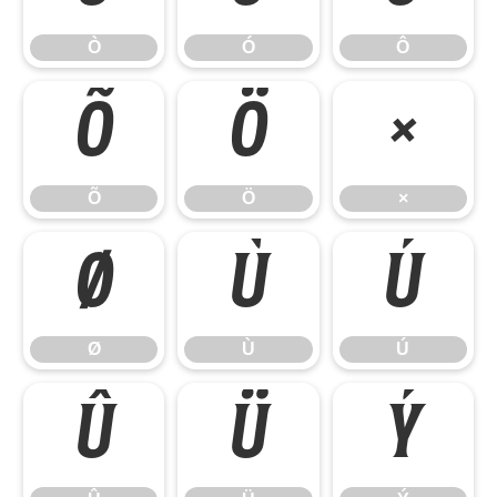
Ò
Ó
Ô
Õ
Ö
×
Õ
Ö
×
Ø
Ù
Ú
Ø
Ù
Ú
Û
Ü
Ý