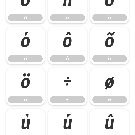
ð
ñ
ò
ð
ñ
ò
ó
ô
õ
ó
ô
õ
ö
÷
ø
ö
÷
ø
ù
ú
û