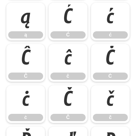
ą
Ć
ć
ą
Ć
ć
Ĉ
ĉ
Ċ
Ĉ
ĉ
Ċ
ċ
Č
č
ċ
Č
č