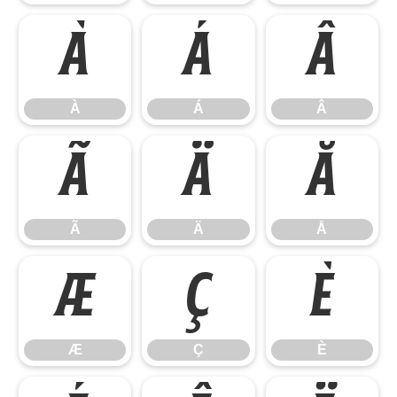
À
Á
Â
À
Á
Â
Ã
Ä
Å
Ã
Ä
Å
Æ
Ç
È
Æ
Ç
È