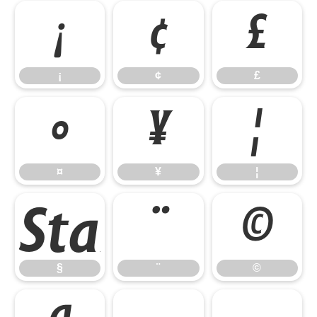
¡
¢
£
¡
¢
£
¤
¥
¦
¤
¥
¦
¨
©
§
¨
©