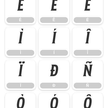
É
Ê
Ë
É
Ê
Ë
Ì
Í
Î
Ì
Í
Î
Ï
Ð
Ñ
Ï
Ð
Ñ
Ò
Ó
Ô