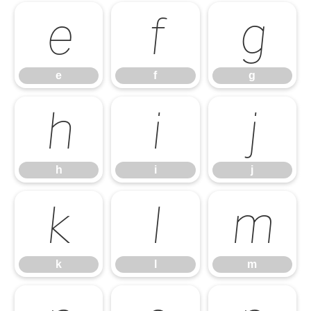
e
f
g
e
f
g
h
i
j
h
i
j
k
l
m
k
l
m