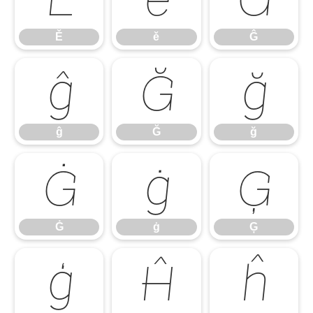
Ě
ě
Ĝ
ĝ
Ğ
ğ
ĝ
Ğ
ğ
Ġ
ġ
Ģ
Ġ
ġ
Ģ
ģ
Ĥ
ĥ