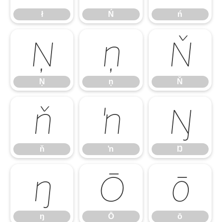
ł
Ń
ń
Ņ
ņ
Ň
Ņ
ņ
Ň
ň
ŉ
Ŋ
ň
ŉ
Ŋ
ŋ
Ō
ō
ŋ
Ō
ō