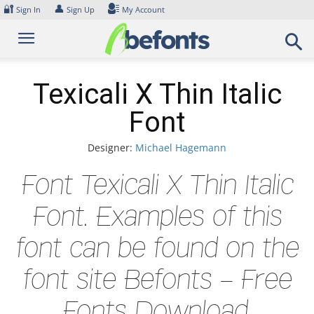
Skip
🔐
👤
Sign In
Sign Up
My Account
to
content
Texicali X Thin Italic
Font
Designer:
Michael Hagemann
Font Texicali X Thin Italic
Font. Examples of this
font can be found on the
font site Befonts – Free
Fonts Download,