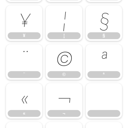
¥
¦
§
¥
¦
§
¨
©
ª
¨
©
ª
«
¬
«
¬