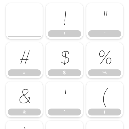
!
"
!
"
#
$
%
#
$
%
&
'
(
&
'
(