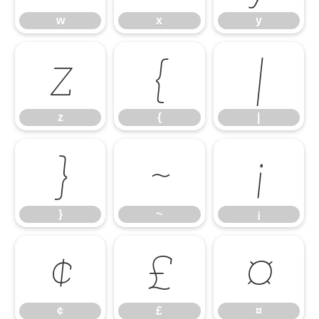
w
x
y
z
{
|
z
{
|
}
~
¡
}
~
¡
¢
£
¤
¢
£
¤