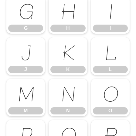
G
H
I
G
H
I
J
K
L
J
K
L
M
N
O
M
N
O
P
Q
R