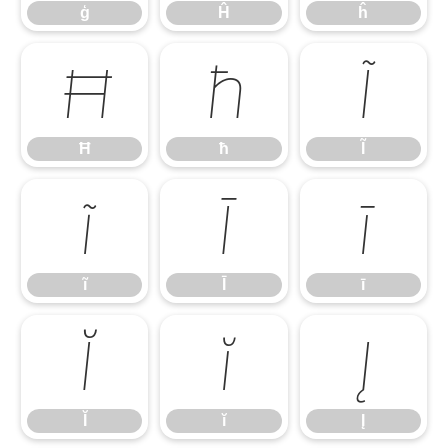
ģ
Ĥ
ĥ
Ħ
ħ
Ĩ
Ħ
ħ
Ĩ
ĩ
Ī
ī
ĩ
Ī
ī
Ĭ
ĭ
Į
Ĭ
ĭ
Į