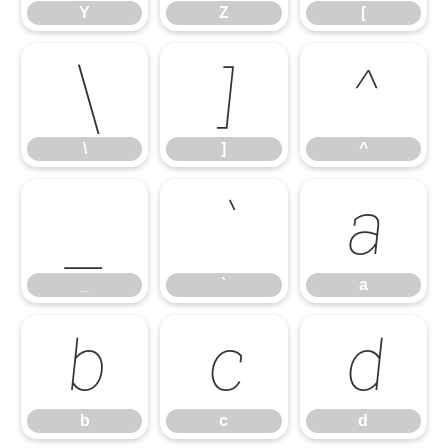
Y
Z
[
\
]
^
\
]
^
_
`
a
_
`
a
b
c
d
b
c
d