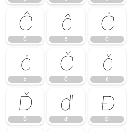
Ĉ
ĉ
Ċ
Ĉ
ĉ
Ċ
ċ
Č
č
ċ
Č
č
Ď
ď
Đ
Ď
ď
Đ