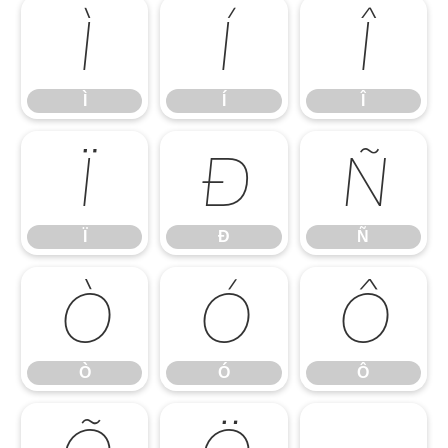
Ì
Í
Î
Ì
Í
Î
Ï
Ð
Ñ
Ï
Ð
Ñ
Ò
Ó
Ô
Ò
Ó
Ô