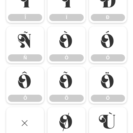
Î
Ï
Ð
Î
Ï
Ð
Ñ
Ò
Ó
Ñ
Ò
Ó
Ô
Õ
Ö
Ô
Õ
Ö
×
Ø
Ù