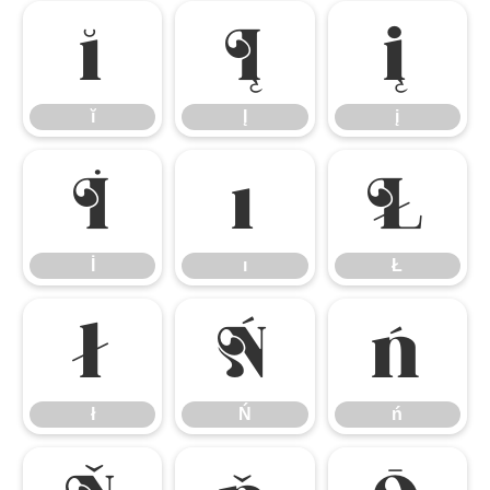
ĭ
Į
į
ĭ
Į
į
İ
ı
Ł
İ
ı
Ł
ł
Ń
ń
ł
Ń
ń