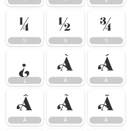
¹
º
»
¼
½
¾
¼
½
¾
¿
À
Á
¿
À
Á
Â
Ã
Ä
Â
Ã
Ä