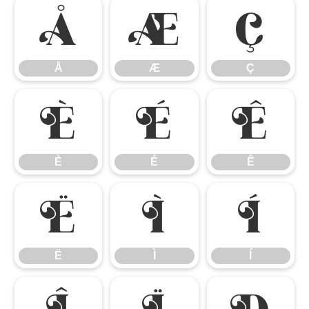
Å
Æ
Ç
Å
Æ
Ç
È
É
Ê
È
É
Ê
Ë
Ì
Í
Ë
Ì
Í