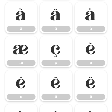
ã
ä
å
ã
ä
å
æ
ç
è
æ
ç
è
é
ê
ë
é
ê
ë