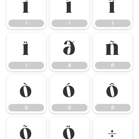
ì
í
î
ì
í
î
ï
ð
ñ
ï
ð
ñ
ò
ó
ô
ò
ó
ô
õ
ö
÷