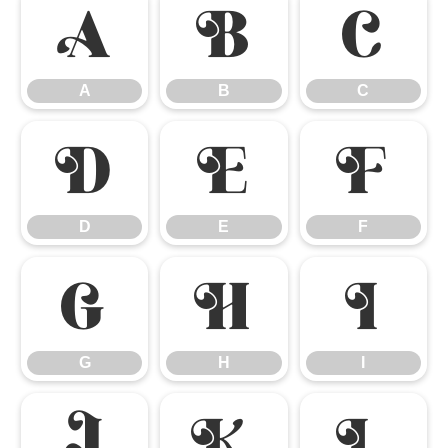
A
B
C
A
B
C
D
E
F
D
E
F
G
H
I
G
H
I
J
K
L