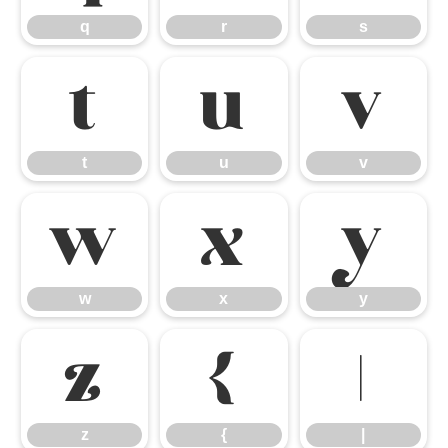
q
r
s
t
u
v
t
u
v
w
x
y
w
x
y
z
{
|
z
{
|