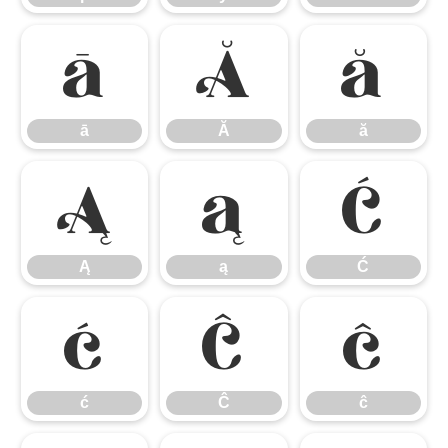
ā
Ă
ă
ā
Ă
ă
Ą
ą
Ć
Ą
ą
Ć
ć
Ĉ
ĉ
ć
Ĉ
ĉ