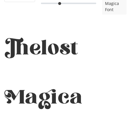
Magica
Font
Thelost
Magica