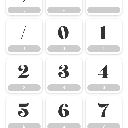
,
-
.
/
0
1
/
0
1
2
3
4
2
3
4
5
6
7
5
6
7