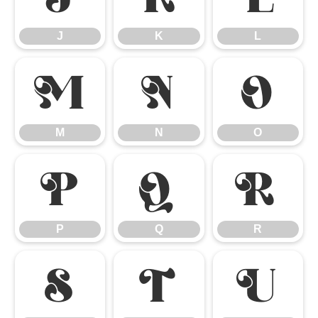
J
K
L
M
N
O
M
N
O
P
Q
R
P
Q
R
S
T
U