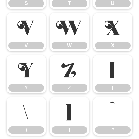
S
T
U
V
W
X
V
W
X
Y
Z
[
Y
Z
[
\
]
^
\
]
^