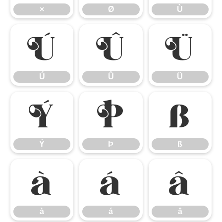
×
Ø
Ù
Ú
Û
Ü
Ú
Û
Ü
Ý
Þ
ß
Ý
Þ
ß
à
á
â
à
á
â