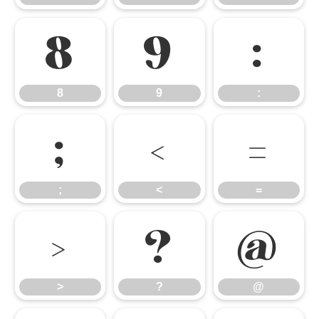
8
9
:
8
9
:
;
<
=
;
<
=
>
?
@
>
?
@