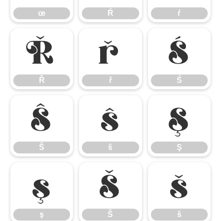
œ
Ŕ
ŕ
Ř
ř
Ś
Ř
ř
Ś
Ŝ
ŝ
Ş
Ŝ
ŝ
Ş
ş
Š
š
ş
Š
š