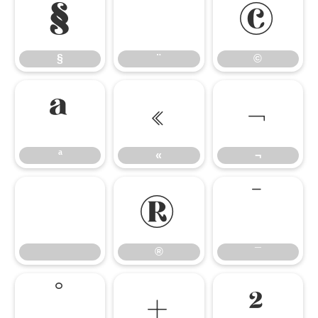
§
¨
©
§
¨
©
ª
«
¬
ª
«
¬
®
¯
®
¯
°
±
²