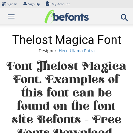
Skip
🔐
👤
Sign In
Sign Up
My Account
to
content
Thelost Magica Font
Designer:
Heru Utama Putra
Font Thelost Magica
Font. Examples of
this font can be
found on the font
site Befonts – Free