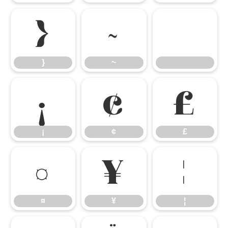
}
~
}
~
¡
¢
£
¡
¢
£
¤
¥
¦
¤
¥
¦