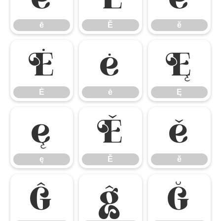
ē
Ĕ
ĕ
Ė
ė
Ę
Ė
ė
Ę
ę
Ě
ě
ę
Ě
ě
Ĝ
ĝ
Ğ