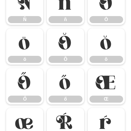
Ň
ň
Ō
Ň
ň
Ō
ō
Ŏ
ŏ
ō
Ŏ
ŏ
Ő
ő
Œ
Ő
ő
Œ
œ
Ŕ
ŕ