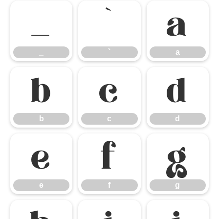
_
`
a
_
`
a
b
c
d
b
c
d
e
f
g
e
f
g