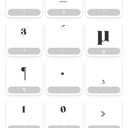
°
±
²
³
´
µ
³
´
µ
¶
·
¸
¶
·
¸
¹
º
»