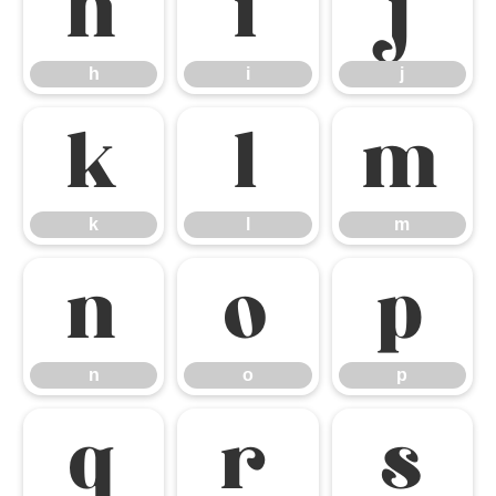
h
i
j
h
i
j
k
l
m
k
l
m
n
o
p
n
o
p
q
r
s