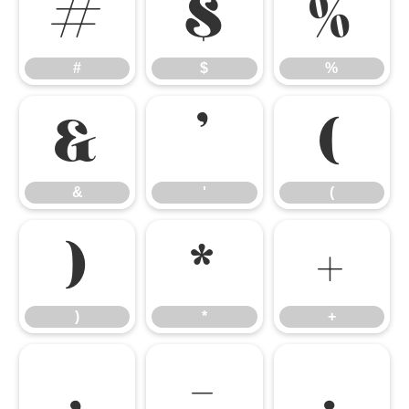
#
$
%
#
$
%
&
'
(
&
'
(
)
*
+
)
*
+
,
-
.