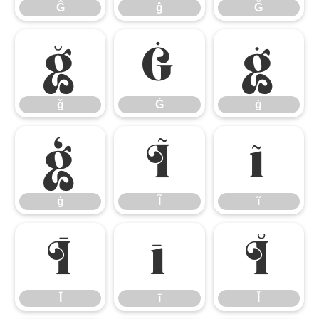
Ĝ
ĝ
Ğ
ğ
Ġ
ġ
ğ
Ġ
ġ
ģ
Ĩ
ĩ
ģ
Ĩ
ĩ
Ī
ī
Ĭ
Ī
ī
Ĭ