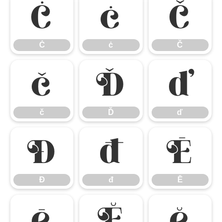
Ċ
ċ
Č
Ċ
ċ
Č
č
Ď
ď
č
Ď
ď
Đ
đ
Ē
Đ
đ
Ē
ē
Ĕ
ĕ