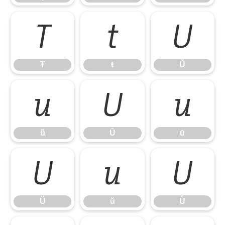
Ŧ
ŧ
Ũ
Ŧ
ŧ
Ũ
ũ
Ū
ū
ũ
Ū
ū
Ŭ
ŭ
Ů
Ŭ
ŭ
Ů