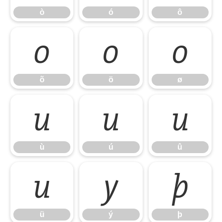
ò
ó
ô
õ
ö
ø
õ
ö
ø
ù
ú
û
ù
ú
û
ü
ý
þ
ü
ý
þ