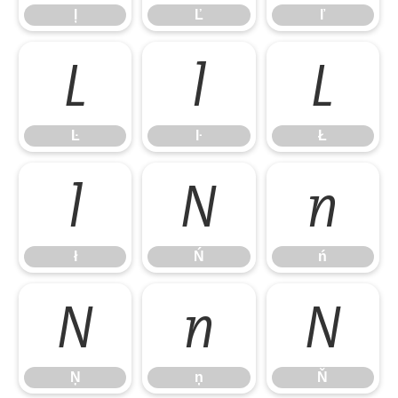
ļ
Ľ
ľ
Ŀ
ŀ
Ł
Ŀ
ŀ
Ł
ł
Ń
ń
ł
Ń
ń
Ņ
ņ
Ň
Ņ
ņ
Ň