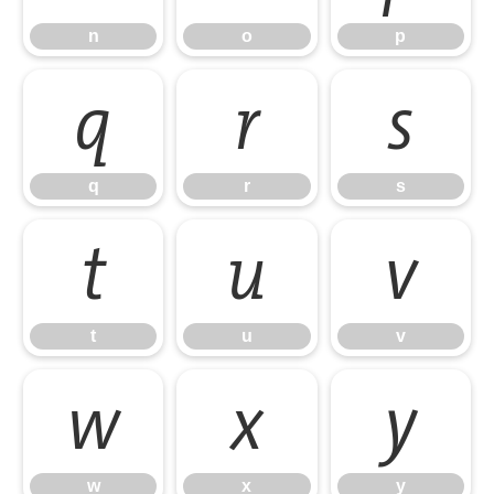
n
o
p
q
r
s
q
r
s
t
u
v
t
u
v
w
x
y
w
x
y