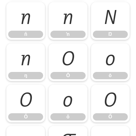
ň
ŉ
Ŋ
ň
ŉ
Ŋ
ŋ
Ō
ō
ŋ
Ō
ō
Ŏ
ŏ
Ő
Ŏ
ŏ
Ő