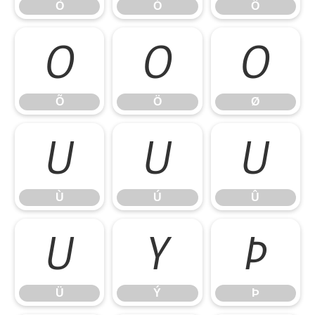
Ò
Ó
Ô
Õ
Ö
Ø
Õ
Ö
Ø
Ù
Ú
Û
Ù
Ú
Û
Ü
Ý
Þ
Ü
Ý
Þ