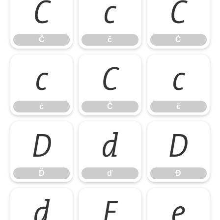
Ĉ
ĉ
Ċ
Ĉ
ĉ
Ċ
ċ
Č
č
ċ
Č
č
Ď
ď
Đ
Ď
ď
Đ
đ
Ē
ē