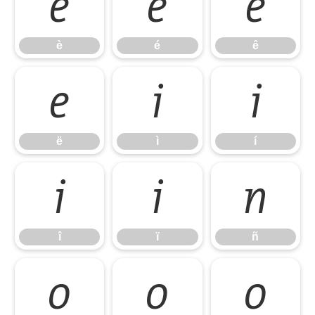
è
é
ê
è
é
ê
ë
ì
í
ë
ì
í
î
ï
ñ
î
ï
ñ
ò
ó
ô