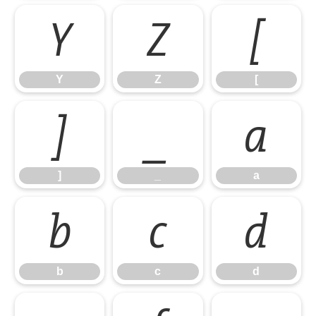
Y
Z
[
Y
Z
[
]
_
a
]
_
a
b
c
d
b
c
d