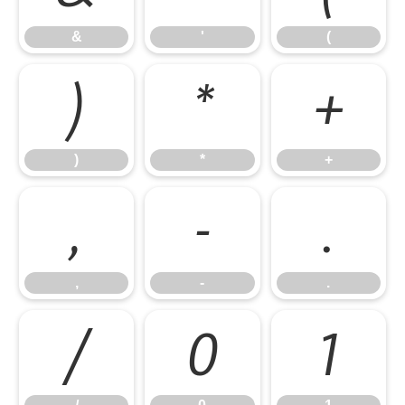
&
'
(
)
*
+
)
*
+
,
-
.
,
-
.
/
0
1