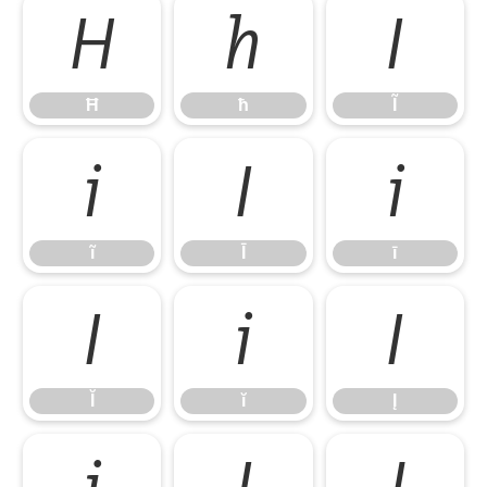
Ħ
ħ
Ĩ
Ħ
ħ
Ĩ
ĩ
Ī
ī
ĩ
Ī
ī
Ĭ
ĭ
Į
Ĭ
ĭ
Į