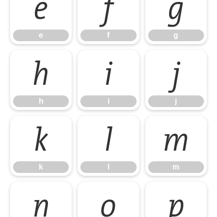
e
f
g
e
f
g
h
i
j
h
i
j
k
l
m
k
l
m
n
o
p