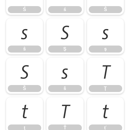
Ś
ś
Ŝ
ŝ
Ş
ş
ŝ
Ş
ş
Š
š
Ţ
Š
š
Ţ
ţ
Ť
ť
ţ
Ť
ť