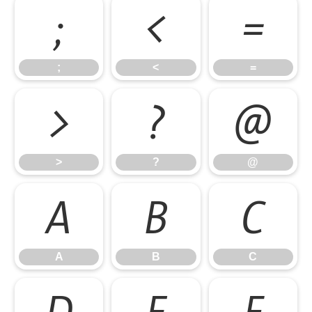
;
<
=
;
<
=
>
?
@
>
?
@
A
B
C
A
B
C