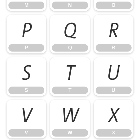
M
N
O
P
Q
R
P
Q
R
S
T
U
S
T
U
V
W
X
V
W
X