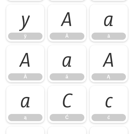
ÿ
Ā
ā
ÿ
Ā
ā
Ă
ă
Ą
Ă
ă
Ą
ą
Ć
ć
ą
Ć
ć