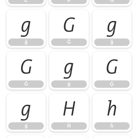
Ě
ě
Ĝ
ĝ
Ğ
ğ
ĝ
Ğ
ğ
Ġ
ġ
Ģ
Ġ
ġ
Ģ
ģ
Ĥ
ĥ
ģ
Ĥ
ĥ