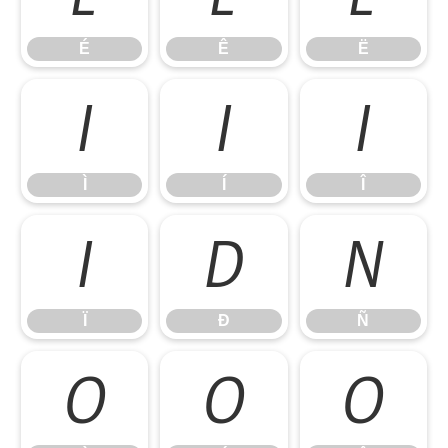
É
Ê
Ë
Ì
Í
Î
Ì
Í
Î
Ï
Ð
Ñ
Ï
Ð
Ñ
Ò
Ó
Ô