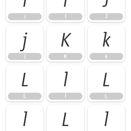
į
İ
Ĵ
į
İ
Ĵ
ĵ
Ķ
ķ
ĵ
Ķ
ķ
Ĺ
ĺ
Ļ
Ĺ
ĺ
Ļ
ļ
Ľ
ľ