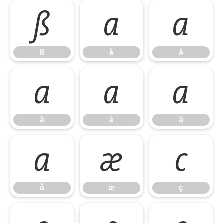
ß
à
á
ß
à
á
â
ã
ä
â
ã
ä
å
æ
ç
å
æ
ç