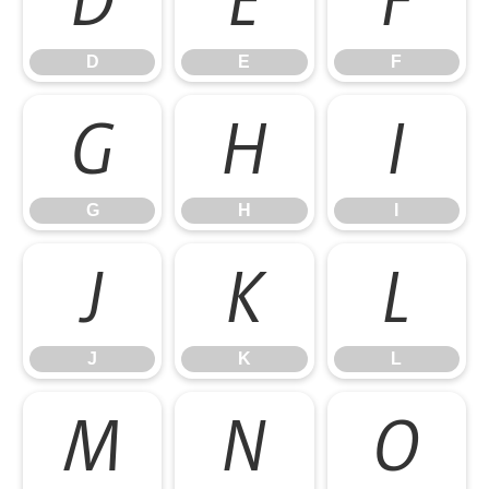
D
E
F
D
E
F
G
H
I
G
H
I
J
K
L
J
K
L
M
N
O