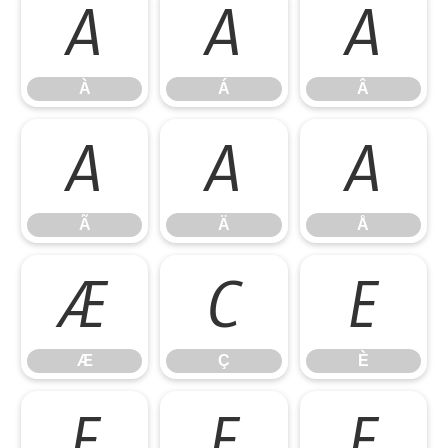
À
Á
Â
À
Á
Â
Ã
Ä
Å
Ã
Ä
Å
Æ
Ç
È
Æ
Ç
È
É
Ê
Ë