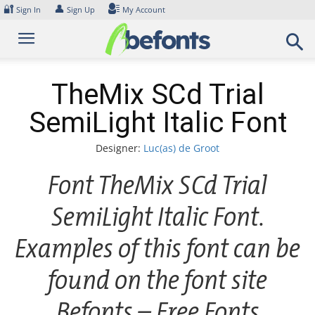
Skip
🔐
👤
Sign In
Sign Up
My Account
to
content
TheMix SCd Trial
SemiLight Italic Font
Designer:
Luc(as) de Groot
Font TheMix SCd Trial
SemiLight Italic Font.
Examples of this font can be
found on the font site
Befonts – Free Fonts