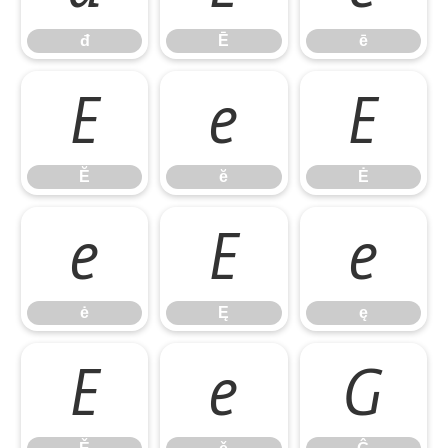
đ
Ē
ē
Ĕ
ĕ
Ė
Ĕ
ĕ
Ė
ė
Ę
ę
ė
Ę
ę
Ě
ě
Ĝ