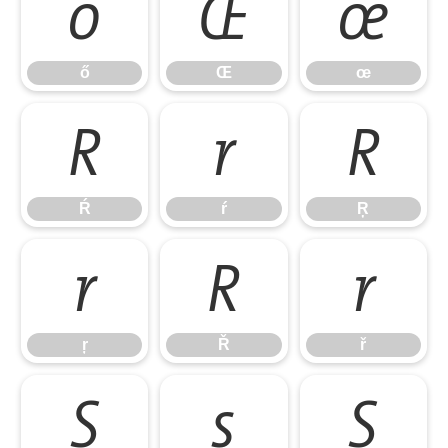
ő
Œ
œ
ő
Œ
œ
Ŕ
ŕ
Ŗ
Ŕ
ŕ
Ŗ
ŗ
Ř
ř
ŗ
Ř
ř
Ś
ś
Ŝ