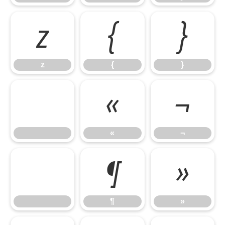
z
{
}
z
{
}
«
¬
«
¬
¶
»
¶
»