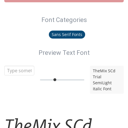
Font Categories
Sans Serif Fonts
Preview Text Font
TheMix SCd
Trial
SemiLight
Italic Font
TheMix SCd