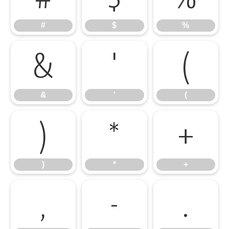
#
$
%
&
'
(
&
'
(
)
*
+
)
*
+
,
-
.