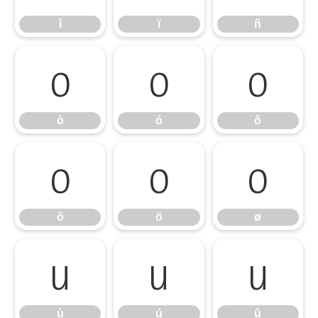
î
ï
ñ
ò
ó
ô
ò
ó
ô
õ
ö
ø
õ
ö
ø
ù
ú
û
ù
ú
û