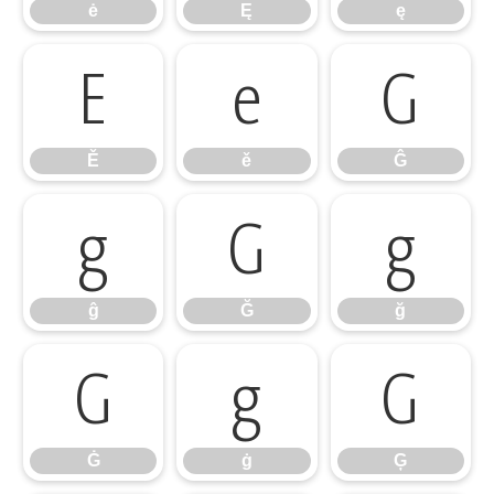
ė
Ę
ę
Ě
ě
Ĝ
Ě
ě
Ĝ
ĝ
Ğ
ğ
ĝ
Ğ
ğ
Ġ
ġ
Ģ
Ġ
ġ
Ģ