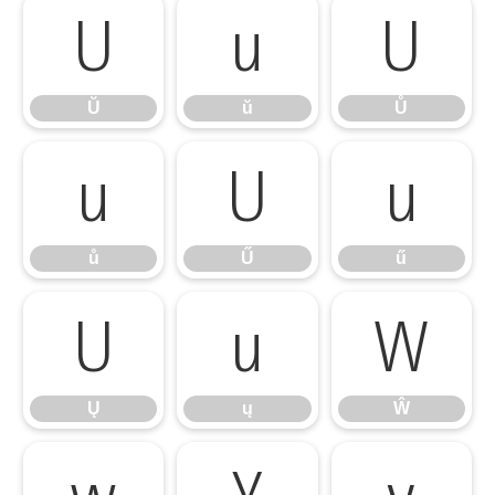
Ŭ
ŭ
Ů
Ŭ
ŭ
Ů
ů
Ű
ű
ů
Ű
ű
Ų
ų
Ŵ
Ų
ų
Ŵ