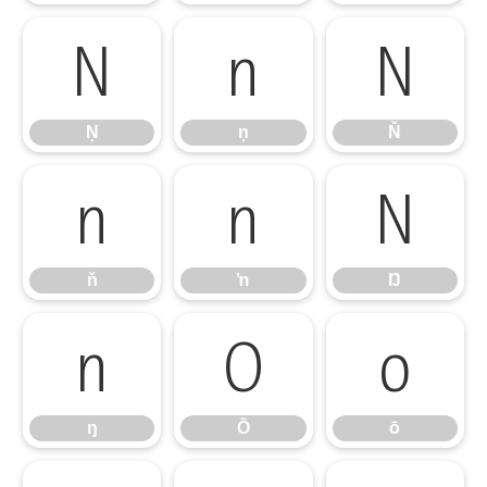
Ņ
ņ
Ň
Ņ
ņ
Ň
ň
ŉ
Ŋ
ň
ŉ
Ŋ
ŋ
Ō
ō
ŋ
Ō
ō