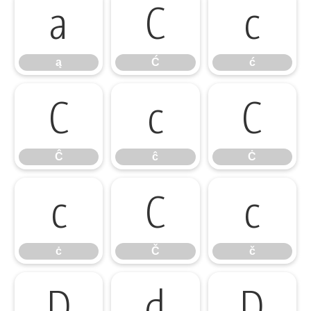
ą
Ć
ć
ą
Ć
ć
Ĉ
ĉ
Ċ
Ĉ
ĉ
Ċ
ċ
Č
č
ċ
Č
č
Ď
ď
Đ