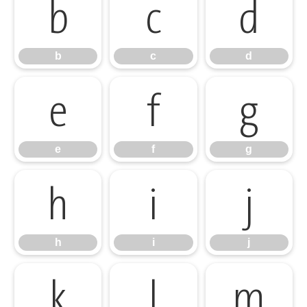
b
c
d
b
c
d
e
f
g
e
f
g
h
i
j
h
i
j
k
l
m