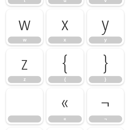
t
u
v
w
x
y
w
x
y
z
{
}
z
{
}
«
¬
«
¬