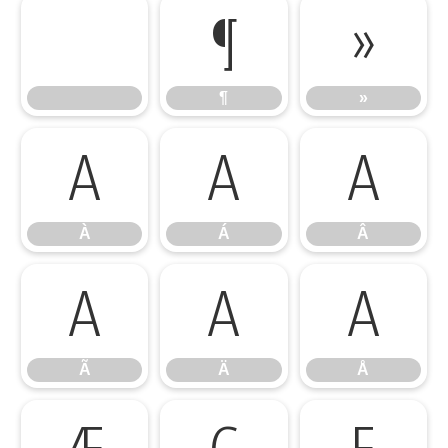
¶
»
¶
»
À
Á
Â
À
Á
Â
Ã
Ä
Å
Ã
Ä
Å