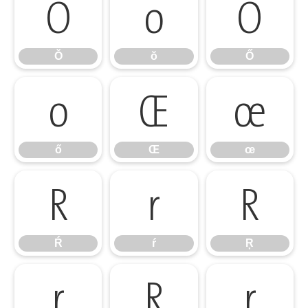
Ŏ
ŏ
Ő
Ŏ
ŏ
Ő
ő
Œ
œ
ő
Œ
œ
Ŕ
ŕ
Ŗ
Ŕ
ŕ
Ŗ
ŗ
Ř
ř