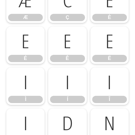
Æ
Ç
È
Æ
Ç
È
É
Ê
Ë
É
Ê
Ë
Ì
Í
Î
Ì
Í
Î
Ï
Ð
Ñ