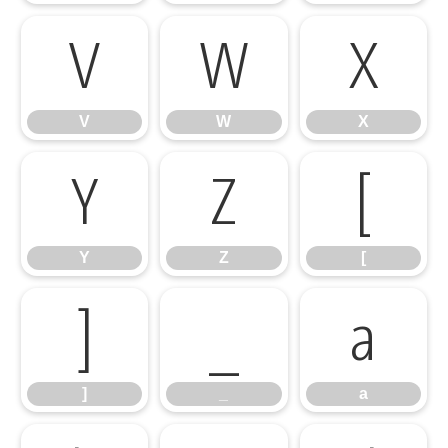
V
W
X
V
W
X
Y
Z
[
Y
Z
[
]
_
a
]
_
a