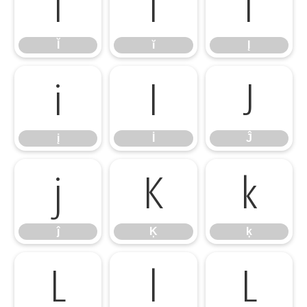
Ĭ
ĭ
Į
Ĭ
ĭ
Į
į
İ
Ĵ
į
İ
Ĵ
ĵ
Ķ
ķ
ĵ
Ķ
ķ
Ĺ
ĺ
Ļ