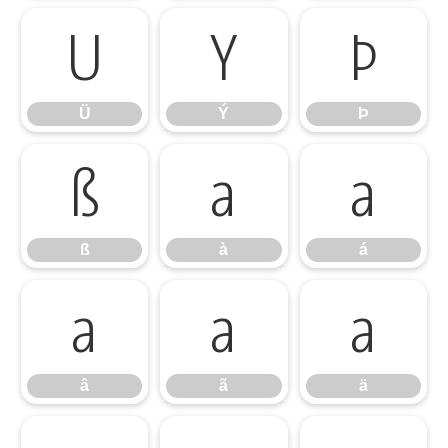
Ü
Ý
Þ
Ü
Ý
Þ
ß
à
á
ß
à
á
â
ã
ä
â
ã
ä