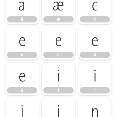
å
æ
ç
å
æ
ç
è
é
ê
è
é
ê
ë
ì
í
ë
ì
í
î
ï
ñ