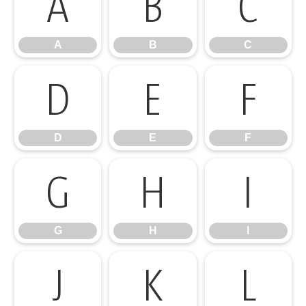
A
B
C
A
B
C
D
E
F
D
E
F
G
H
I
G
H
I
J
K
L