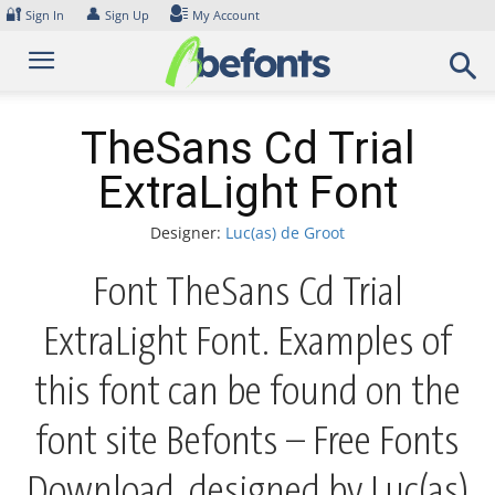
Skip
🔐
👤
Sign In
Sign Up
My Account
to
content
TheSans Cd Trial
ExtraLight Font
Designer:
Luc(as) de Groot
Font TheSans Cd Trial
ExtraLight Font. Examples of
this font can be found on the
font site Befonts – Free Fonts
Download, designed by Luc(as)