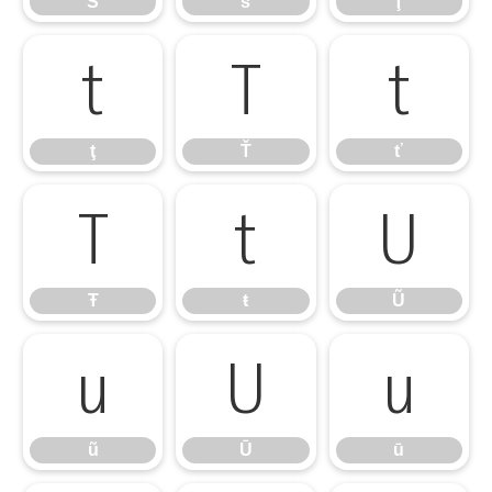
Š
š
Ţ
ţ
Ť
ť
ţ
Ť
ť
Ŧ
ŧ
Ũ
Ŧ
ŧ
Ũ
ũ
Ū
ū
ũ
Ū
ū