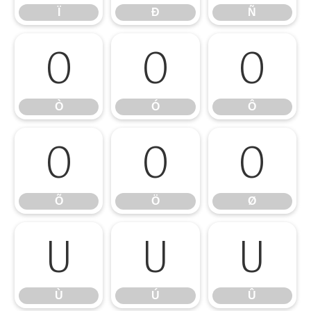
Ï
Ð
Ñ
Ò
Ó
Ô
Ò
Ó
Ô
Õ
Ö
Ø
Õ
Ö
Ø
Ù
Ú
Û
Ù
Ú
Û