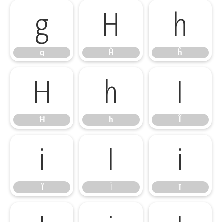
ģ
Ĥ
ĥ
ģ
Ĥ
ĥ
Ħ
ħ
Ĩ
Ħ
ħ
Ĩ
ĩ
Ī
ī
ĩ
Ī
ī