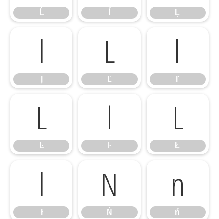
Ĺ
ĺ
Ļ
ļ
Ľ
ľ
ļ
Ľ
ľ
Ŀ
ŀ
Ł
Ŀ
ŀ
Ł
ł
Ń
ń
ł
Ń
ń