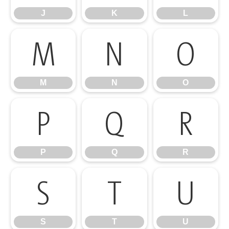
J
K
L
M
N
O
M
N
O
P
Q
R
P
Q
R
S
T
U
S
T
U