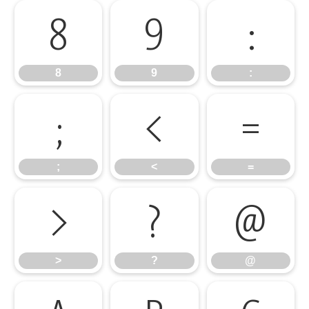
8
9
:
8
9
:
;
<
=
;
<
=
>
?
@
>
?
@