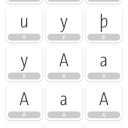
ü
ý
þ
ü
ý
þ
ÿ
Ā
ā
ÿ
Ā
ā
Ă
ă
Ą
Ă
ă
Ą