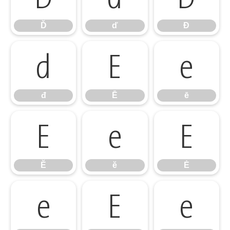
Ď
ď
Đ
đ
Ē
ē
đ
Ē
ē
Ĕ
ĕ
Ė
Ĕ
ĕ
Ė
ė
Ę
ę