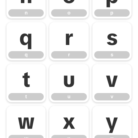
n
o
p
q
r
s
q
r
s
t
u
v
t
u
v
w
x
y