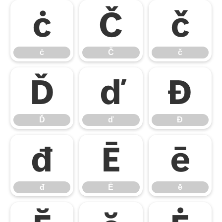
ċ
Č
č
ċ
Č
č
Ď
ď
Đ
Ď
ď
Đ
đ
Ē
ē
đ
Ē
ē