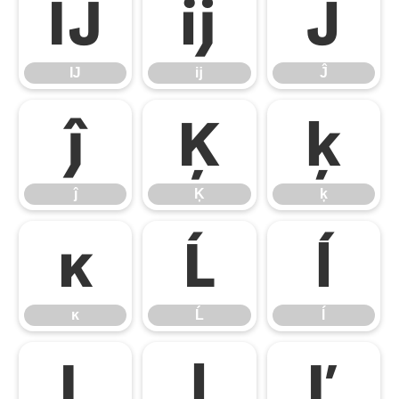
Ĳ
ĳ
Ĵ
Ĳ
ĳ
Ĵ
ĵ
Ķ
ķ
ĵ
Ķ
ķ
ĸ
Ĺ
ĺ
ĸ
Ĺ
ĺ
Ļ
ļ
Ľ