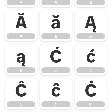
ÿ
Ā
ā
Ă
ă
Ą
Ă
ă
Ą
ą
Ć
ć
ą
Ć
ć
Ĉ
ĉ
Ċ
Ĉ
ĉ
Ċ