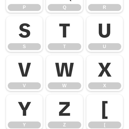
P
Q
R
S
T
U
S
T
U
V
W
X
V
W
X
Y
Z
[
Y
Z
[