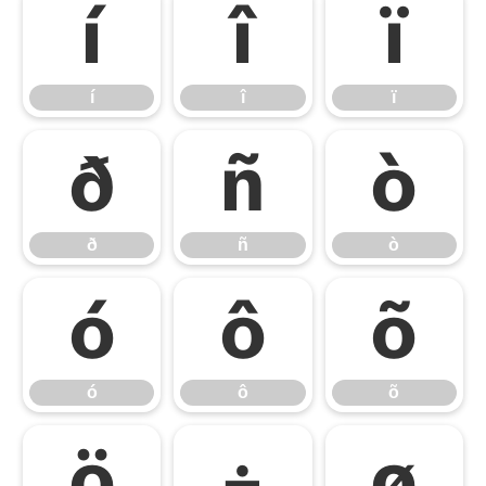
í
î
ï
í
î
ï
ð
ñ
ò
ð
ñ
ò
ó
ô
õ
ó
ô
õ
ö
÷
ø