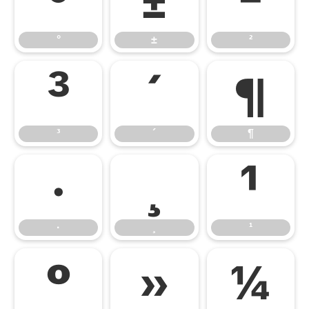
°
±
²
°
±
²
³
´
¶
³
´
¶
·
¸
¹
·
¸
¹
º
»
¼