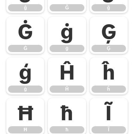
ĝ
Ğ
ğ
Ġ
ġ
Ģ
Ġ
ġ
Ģ
ģ
Ĥ
ĥ
ģ
Ĥ
ĥ
Ħ
ħ
Ĩ
Ħ
ħ
Ĩ