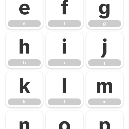
e
f
g
e
f
g
h
i
j
h
i
j
k
l
m
k
l
m
n
o
p