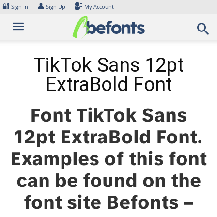
Skip
🔐
👤
Sign In
Sign Up
My Account
to
content
TikTok Sans 12pt
ExtraBold Font
Font TikTok Sans
12pt ExtraBold Font.
Examples of this font
can be found on the
font site Befonts –