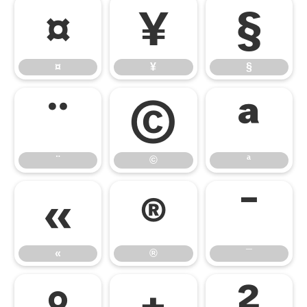
¤
¥
§
¤
¥
§
¨
©
ª
¨
©
ª
«
®
¯
«
®
¯