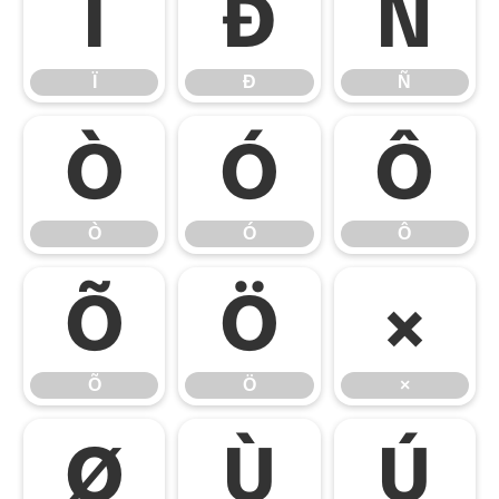
Ï
Ð
Ñ
Ï
Ð
Ñ
Ò
Ó
Ô
Ò
Ó
Ô
Õ
Ö
×
Õ
Ö
×
Ø
Ù
Ú