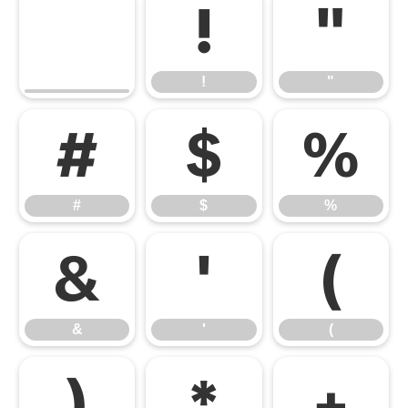
!
"
!
"
#
$
%
#
$
%
&
'
(
&
'
(
)
*
+