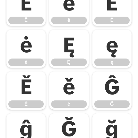
Ĕ
ĕ
Ė
Ĕ
ĕ
Ė
ė
Ę
ę
ė
Ę
ę
Ě
ě
Ĝ
Ě
ě
Ĝ
ĝ
Ğ
ğ