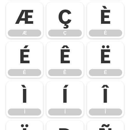
Æ
Ç
È
Æ
Ç
È
É
Ê
Ë
É
Ê
Ë
Ì
Í
Î
Ì
Í
Î