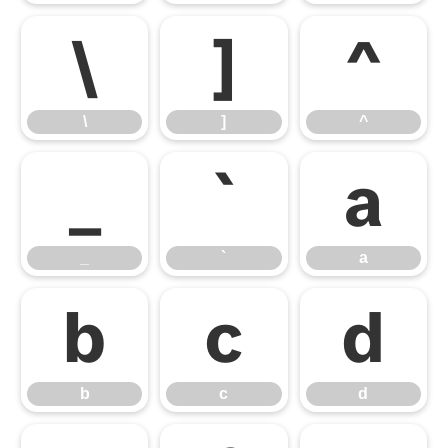
\
]
^
\
]
^
_
`
a
_
`
a
b
c
d
b
c
d