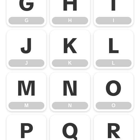
G
H
I
G
H
I
J
K
L
J
K
L
M
N
O
M
N
O
P
Q
R