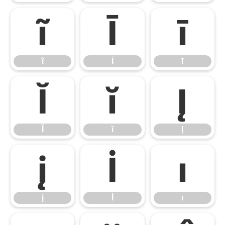
ĩ
Ī
ī
ĩ
Ī
ī
Ĭ
ĭ
Į
Ĭ
ĭ
Į
į
İ
ı
į
İ
ı