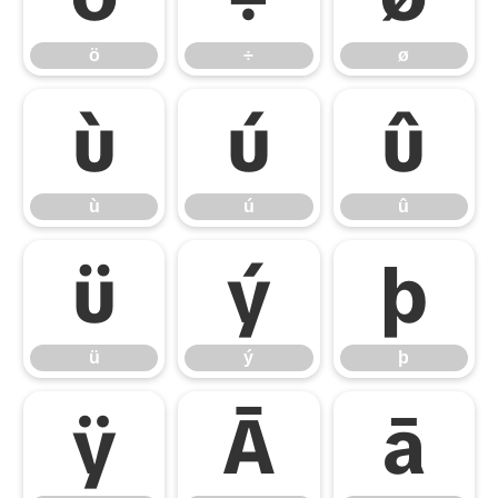
ö
÷
ø
ù
ú
û
ù
ú
û
ü
ý
þ
ü
ý
þ
ÿ
Ā
ā