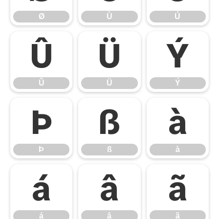
Ø
Ù
Ú
Û
Ü
Ý
Û
Ü
Ý
Þ
ß
à
Þ
ß
à
á
â
ã
á
â
ã