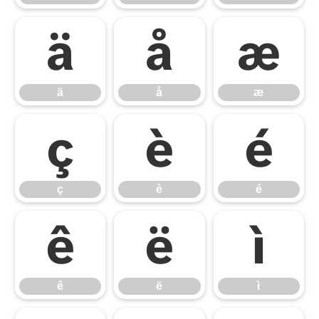
ä
å
æ
ä
å
æ
ç
è
é
ç
è
é
ê
ë
ì
ê
ë
ì