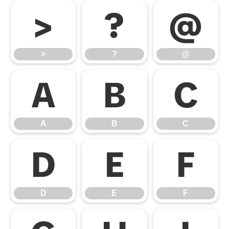
>
?
@
>
?
@
A
B
C
A
B
C
D
E
F
D
E
F