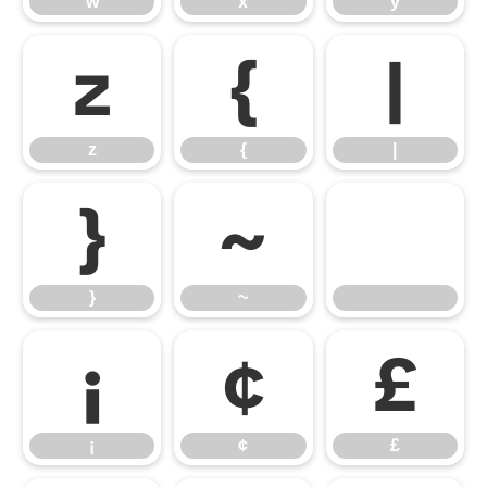
w
x
y
z
{
|
z
{
|
}
~
}
~
¡
¢
£
¡
¢
£