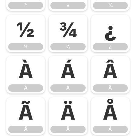
º
»
¼
½
¾
¿
½
¾
¿
À
Á
Â
À
Á
Â
Ã
Ä
Å
Ã
Ä
Å