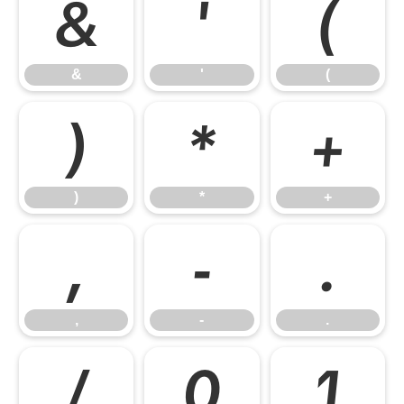
&
'
(
&
'
(
)
*
+
)
*
+
,
-
.
,
-
.
/
0
1