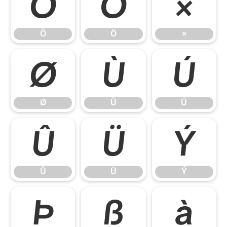
Õ
Ö
×
Õ
Ö
×
Ø
Ù
Ú
Ø
Ù
Ú
Û
Ü
Ý
Û
Ü
Ý
Þ
ß
à