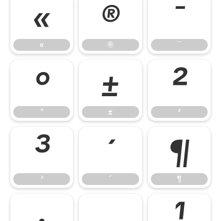
«
®
¯
«
®
¯
°
±
²
°
±
²
³
´
¶
³
´
¶
·
¸
¹