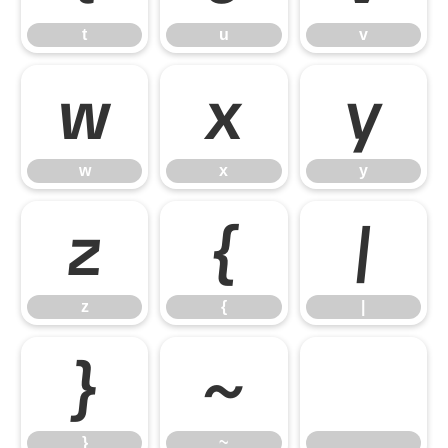
t
u
v
w
x
y
w
x
y
z
{
|
z
{
|
}
~
}
~