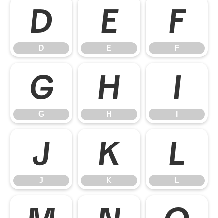
D
E
F
D
E
F
G
H
I
G
H
I
J
K
L
J
K
L