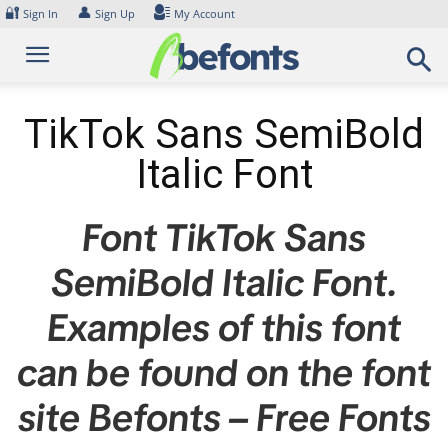
Skip
🔐
👤
Sign In
Sign Up
My Account
to
content
TikTok Sans SemiBold
Italic Font
Font TikTok Sans
SemiBold Italic Font.
Examples of this font
can be found on the font
site Befonts – Free Fonts