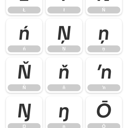
Ł
ł
Ń
ń
Ņ
ņ
ń
Ņ
ņ
Ň
ň
ŉ
Ň
ň
ŉ
Ŋ
ŋ
Ō
Ŋ
ŋ
Ō