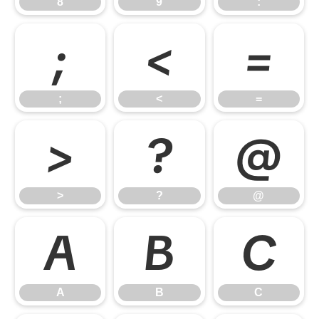
8
9
:
;
<
=
;
<
=
>
?
@
>
?
@
A
B
C
A
B
C