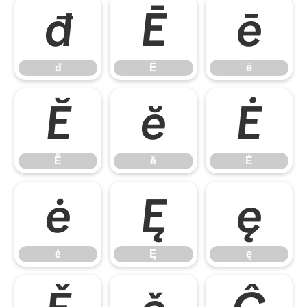
đ
Ē
ē
đ
Ē
ē
Ĕ
ĕ
Ė
Ĕ
ĕ
Ė
ė
Ę
ę
ė
Ę
ę