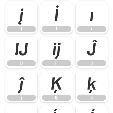
į
İ
ı
į
İ
ı
Ĳ
ĳ
Ĵ
Ĳ
ĳ
Ĵ
ĵ
Ķ
ķ
ĵ
Ķ
ķ