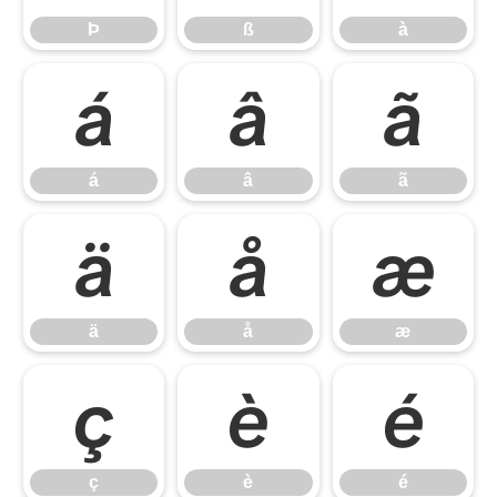
Þ
ß
à
á
â
ã
á
â
ã
ä
å
æ
ä
å
æ
ç
è
é
ç
è
é