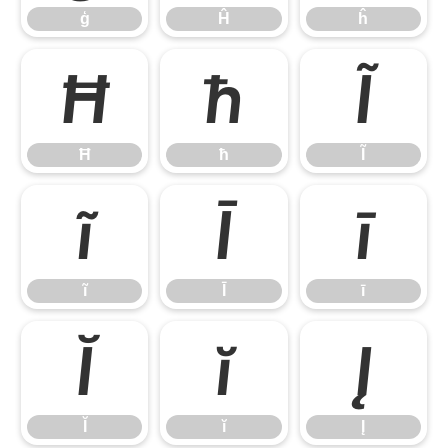
ģ
Ĥ
ĥ
Ħ
ħ
Ĩ
Ħ
ħ
Ĩ
ĩ
Ī
ī
ĩ
Ī
ī
Ĭ
ĭ
Į
Ĭ
ĭ
Į