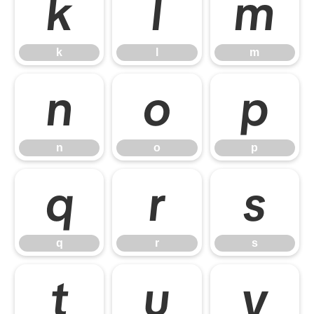
k
l
m
k
l
m
n
o
p
n
o
p
q
r
s
q
r
s
t
u
v