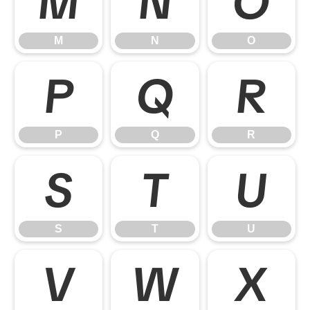
M
N
O
M
N
O
P
Q
R
P
Q
R
S
T
U
S
T
U
V
W
X