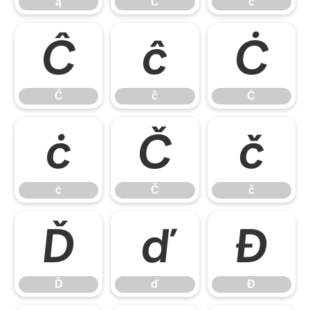
ą
Ć
ć
Ĉ
ĉ
Ċ
Ĉ
ĉ
Ċ
ċ
Č
č
ċ
Č
č
Ď
ď
Đ
Ď
ď
Đ