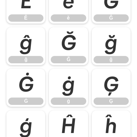
Ě
ě
Ĝ
Ě
ě
Ĝ
ĝ
Ğ
ğ
ĝ
Ğ
ğ
Ġ
ġ
Ģ
Ġ
ġ
Ģ
ģ
Ĥ
ĥ