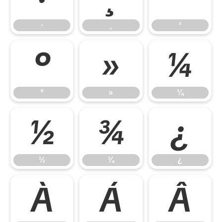
·
¸
¹
º
»
¼
º
»
¼
½
¾
¿
½
¾
¿
À
Á
Â