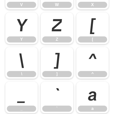
V
W
X
Y
Z
[
Y
Z
[
\
]
^
\
]
^
_
`
a
_
`
a