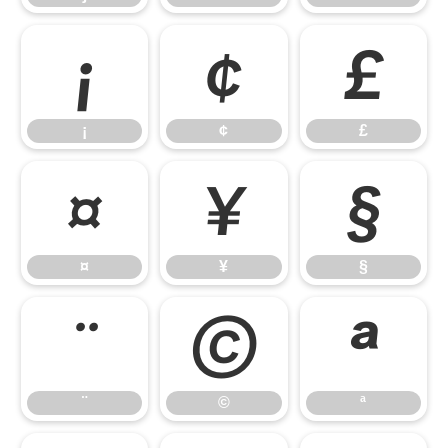
¡
¢
£
¡
¢
£
¤
¥
§
¤
¥
§
¨
©
ª
¨
©
ª