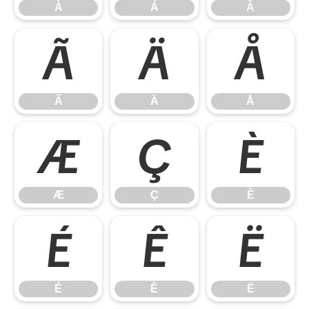
À
Á
Â
Ã
Ä
Å
Ã
Ä
Å
Æ
Ç
È
Æ
Ç
È
É
Ê
Ë
É
Ê
Ë