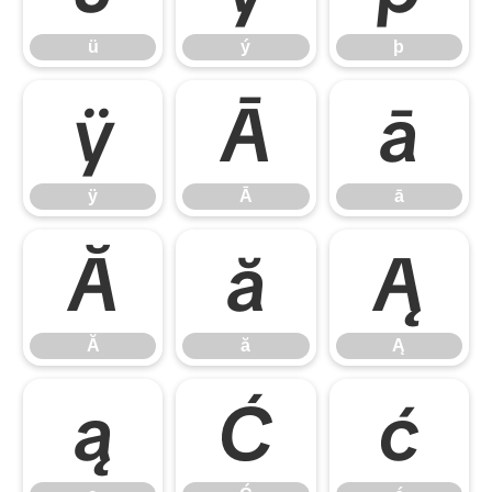
ü
ý
þ
ÿ
Ā
ā
ÿ
Ā
ā
Ă
ă
Ą
Ă
ă
Ą
ą
Ć
ć