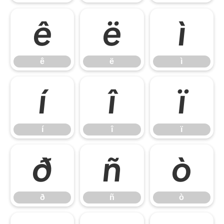
ê
ë
ì
ê
ë
ì
í
î
ï
í
î
ï
ð
ñ
ò
ð
ñ
ò