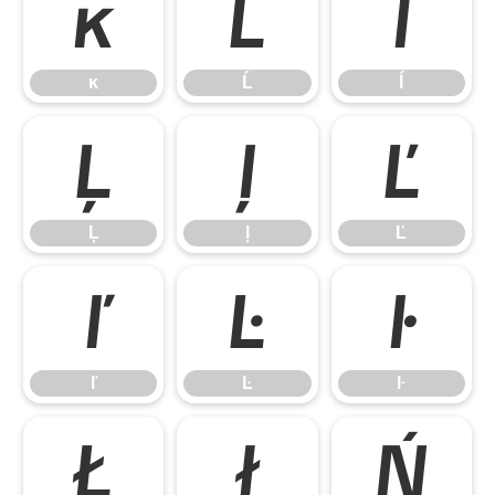
ĸ
Ĺ
ĺ
ĸ
Ĺ
ĺ
Ļ
ļ
Ľ
Ļ
ļ
Ľ
ľ
Ŀ
ŀ
ľ
Ŀ
ŀ
Ł
ł
Ń