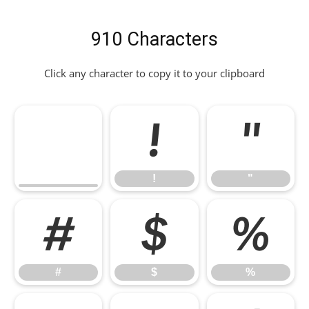
910 Characters
Click any character to copy it to your clipboard
!
"
!
"
#
$
%
#
$
%