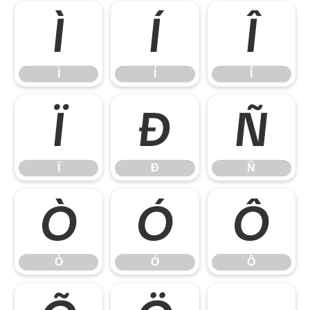
Ì
Í
Î
Ì
Í
Î
Ï
Ð
Ñ
Ï
Ð
Ñ
Ò
Ó
Ô
Ò
Ó
Ô