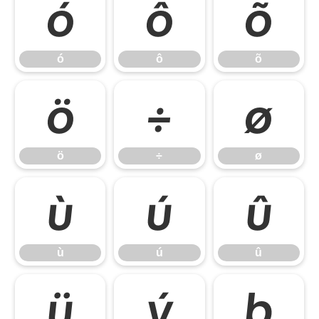
ó
ô
õ
ó
ô
õ
ö
÷
ø
ö
÷
ø
ù
ú
û
ù
ú
û
ü
ý
þ