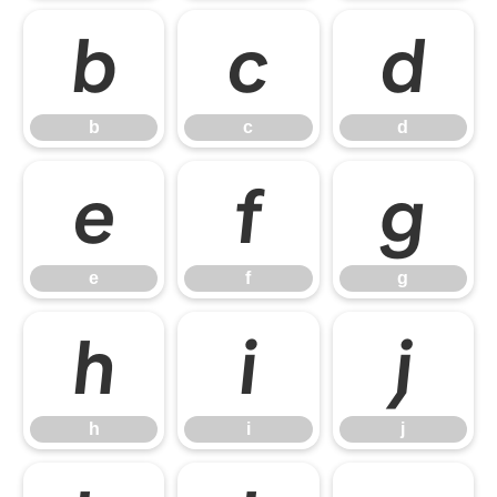
b
c
d
b
c
d
e
f
g
e
f
g
h
i
j
h
i
j