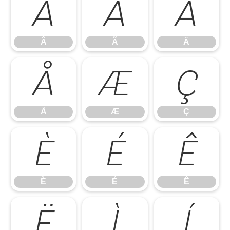
Â
Ã
Ä
Â
Ã
Ä
Å
Æ
Ç
Å
Æ
Ç
È
É
Ê
È
É
Ê
Ë
Ì
Í