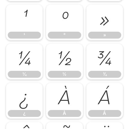
¹
º
»
¹
º
»
¼
½
¾
¼
½
¾
¿
À
Á
¿
À
Á