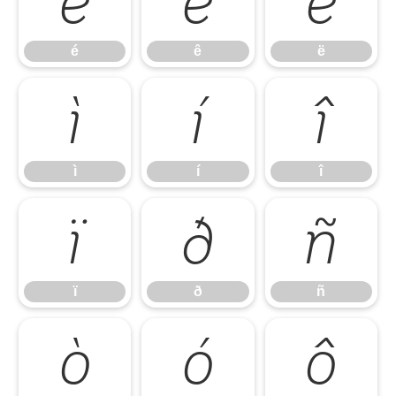
é
ê
ë
é
ê
ë
ì
í
î
ì
í
î
ï
ð
ñ
ï
ð
ñ
ò
ó
ô