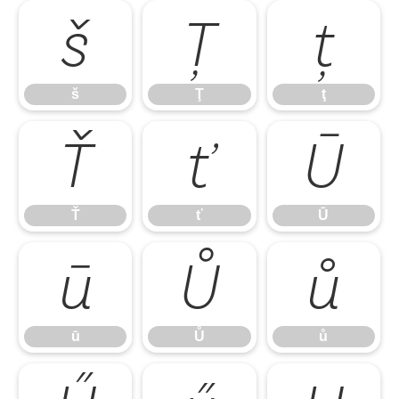
š
Ţ
ţ
š
Ţ
ţ
Ť
ť
Ū
Ť
ť
Ū
ū
Ů
ů
ū
Ů
ů