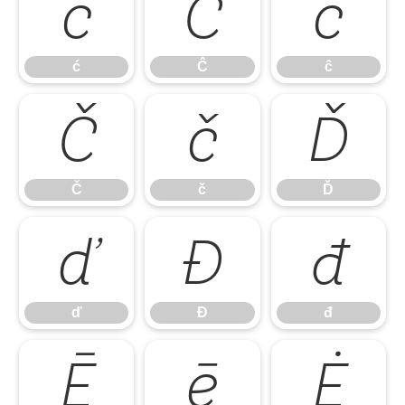
ć
Ĉ
ĉ
ć
Ĉ
ĉ
Č
č
Ď
Č
č
Ď
ď
Đ
đ
ď
Đ
đ
Ē
ē
Ė