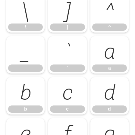
\
]
^
\
]
^
_
`
a
_
`
a
b
c
d
b
c
d
e
f
g