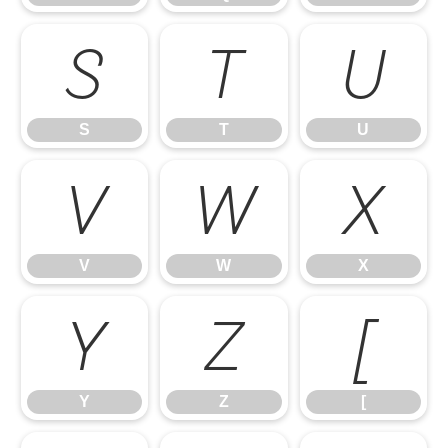
S
T
U
S
T
U
V
W
X
V
W
X
Y
Z
[
Y
Z
[