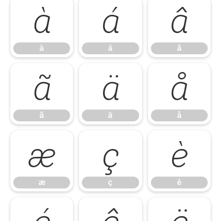
à
á
â
à
á
â
ã
ä
å
ã
ä
å
æ
ç
è
æ
ç
è