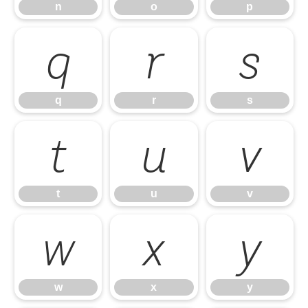
n
o
p
q
r
s
q
r
s
t
u
v
t
u
v
w
x
y
w
x
y