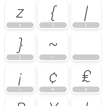
z
{
|
z
{
|
}
~
}
~
¡
¢
£
¡
¢
£