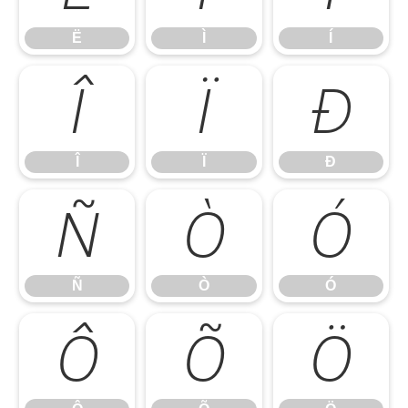
Ë
Ì
Í
Î
Ï
Ð
Î
Ï
Ð
Ñ
Ò
Ó
Ñ
Ò
Ó
Ô
Õ
Ö