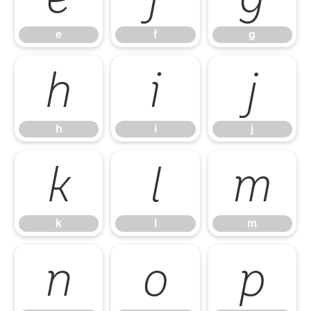
e
f
g
h
i
j
h
i
j
k
l
m
k
l
m
n
o
p