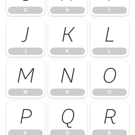
G
H
I
J
K
L
J
K
L
M
N
O
M
N
O
P
Q
R
P
Q
R