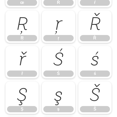
œ
Ŕ
ŕ
Ŗ
ŗ
Ř
Ŗ
ŗ
Ř
ř
Ś
ś
ř
Ś
ś
Ş
ş
Š
Ş
ş
Š