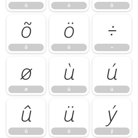
ò
ó
ô
õ
ö
÷
õ
ö
÷
ø
ù
ú
ø
ù
ú
û
ü
ý
û
ü
ý