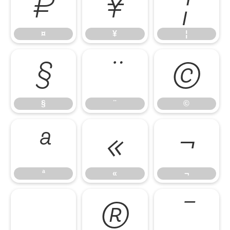
¤
¥
¦
¤
¥
¦
§
¨
©
§
¨
©
ª
«
¬
ª
«
¬
®
¯