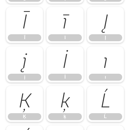
Ī
ī
Į
Ī
ī
Į
į
İ
ı
į
İ
ı
Ķ
ķ
Ĺ
Ķ
ķ
Ĺ