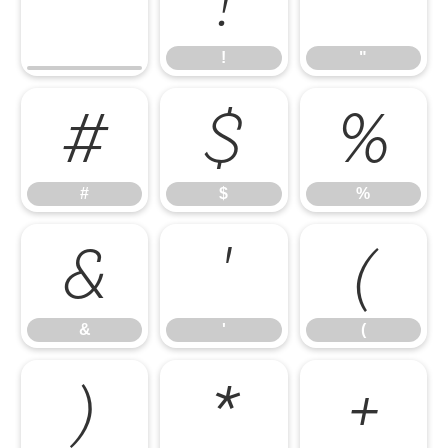
!
"
!
"
#
$
%
#
$
%
&
'
(
&
'
(
)
*
+