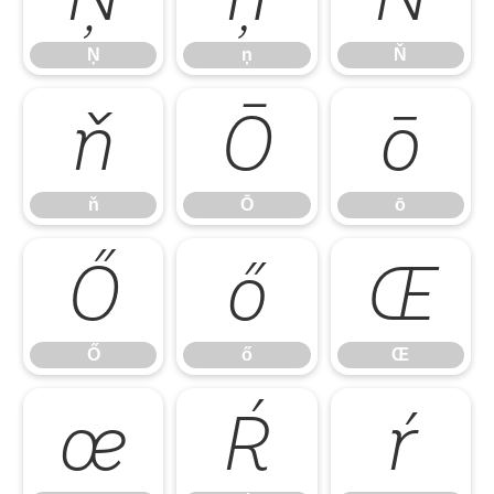
Ņ
ņ
Ň
ň
Ō
ō
ň
Ō
ō
Ő
ő
Œ
Ő
ő
Œ
œ
Ŕ
ŕ