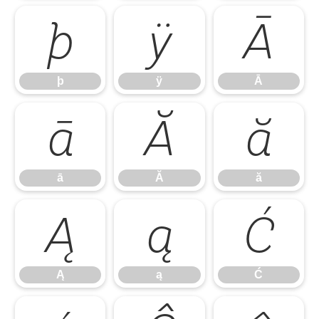
þ
ÿ
Ā
þ
ÿ
Ā
ā
Ă
ă
ā
Ă
ă
Ą
ą
Ć
Ą
ą
Ć