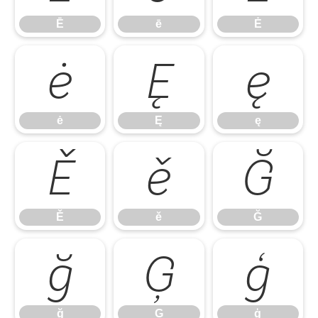
Ē
ē
Ė
ė
Ę
ę
ė
Ę
ę
Ě
ě
Ğ
Ě
ě
Ğ
ğ
Ģ
ģ
ğ
Ģ
ģ