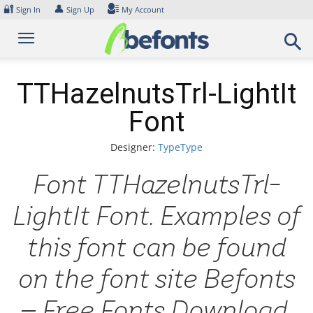
Skip
🔐
👤
Sign In
Sign Up
My Account
to
content
TTHazelnutsTrl-LightIt
Font
Designer:
TypeType
Font TTHazelnutsTrl-
LightIt Font. Examples of
this font can be found
on the font site Befonts
– Free Fonts Download,