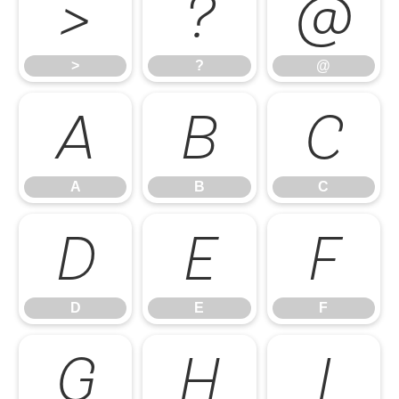
>
?
@
>
?
@
A
B
C
A
B
C
D
E
F
D
E
F
G
H
I