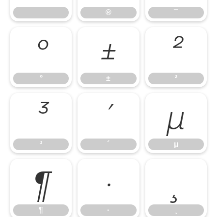
®
¯
°
±
²
°
±
²
³
´
µ
³
´
µ
¶
·
¸
¶
·
¸