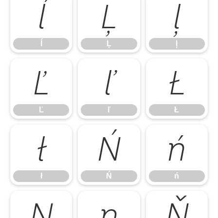
ĺ
Ļ
ļ
ĺ
Ļ
ļ
Ľ
ľ
Ł
Ľ
ľ
Ł
ł
Ń
ń
ł
Ń
ń
Ņ
ņ
Ň