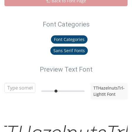
Back to Font Page
Font Categories
Font Categories
Sans Serif Fonts
Preview Text Font
TTHazelnutsTrl-
LightIt Font