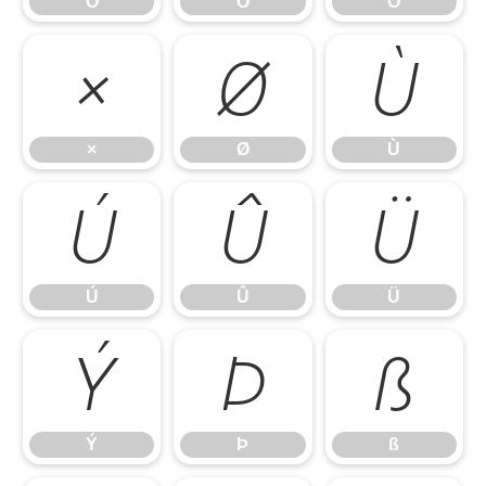
Ô
Õ
Ö
×
Ø
Ù
×
Ø
Ù
Ú
Û
Ü
Ú
Û
Ü
Ý
Þ
ß
Ý
Þ
ß