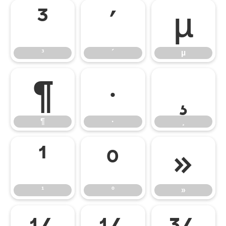
³
´
µ
³
´
µ
¶
·
¸
¶
·
¸
¹
º
»
¹
º
»