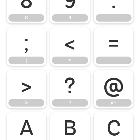
8
9
:
8
9
:
;
<
=
;
<
=
>
?
@
>
?
@
A
B
C