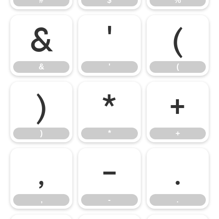
#
$
%
&
'
(
&
'
(
)
*
+
)
*
+
,
-
.
,
-
.