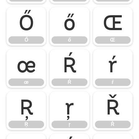
Ő
ő
Œ
Ő
ő
Œ
œ
Ŕ
ŕ
œ
Ŕ
ŕ
Ŗ
ŗ
Ř
Ŗ
ŗ
Ř