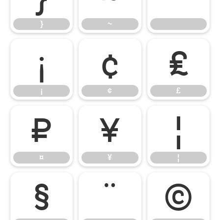
}
~
¡
¢
£
¡
¢
£
¤
¥
¦
¤
¥
¦
§
¨
©