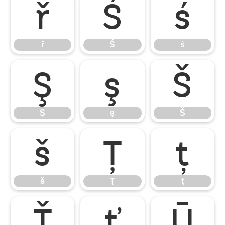
ř
Ś
ś
ř
Ś
ś
Ş
ş
Š
Ş
ş
Š
š
Ţ
ţ
š
Ţ
ţ
Ť
ť
Ū