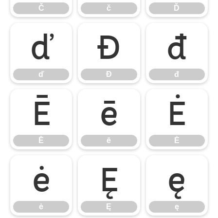
Č
č
Ď
ď
Đ
đ
ď
Đ
đ
Ē
ē
Ė
Ē
ē
Ė
ė
Ę
ę
ė
Ę
ę