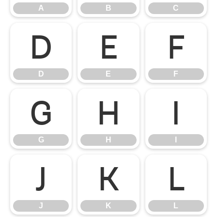
A
B
C
D
E
F
D
E
F
G
H
I
G
H
I
J
K
L
J
K
L