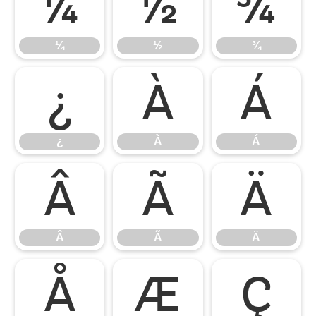
¼
½
¾
¼
½
¾
¿
À
Á
¿
À
Á
Â
Ã
Ä
Â
Ã
Ä
Å
Æ
Ç