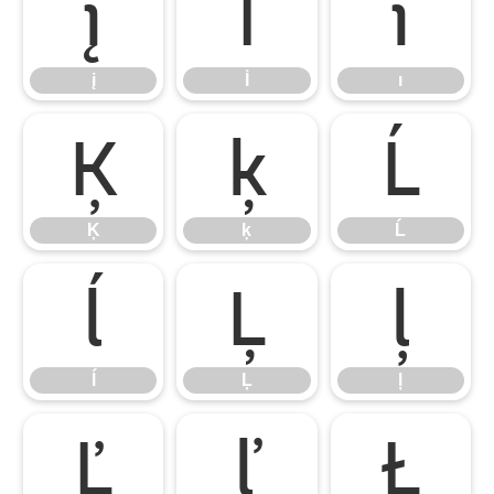
į
İ
ı
į
İ
ı
Ķ
ķ
Ĺ
Ķ
ķ
Ĺ
ĺ
Ļ
ļ
ĺ
Ļ
ļ
Ľ
ľ
Ł