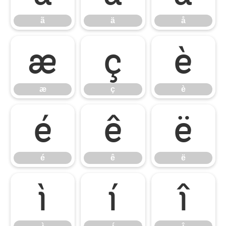
ã
ä
å
æ
ç
è
æ
ç
è
é
ê
ë
é
ê
ë
ì
í
î