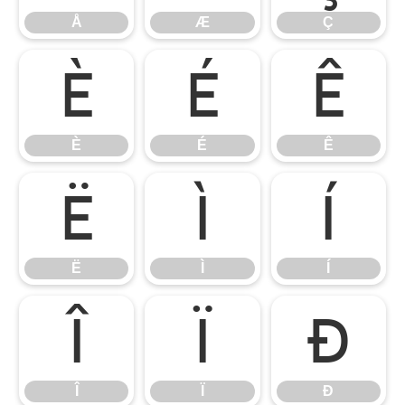
Å
Æ
Ç
È
É
Ê
È
É
Ê
Ë
Ì
Í
Ë
Ì
Í
Î
Ï
Ð
Î
Ï
Ð