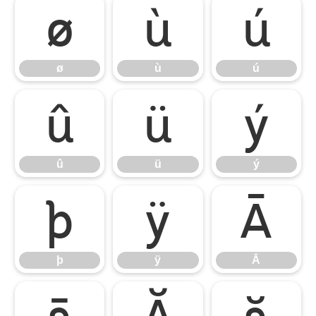
ø
ù
ú
ø
ù
ú
û
ü
ý
û
ü
ý
þ
ÿ
Ā
þ
ÿ
Ā