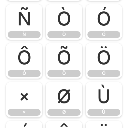
Ñ
Ò
Ó
Ñ
Ò
Ó
Ô
Õ
Ö
Ô
Õ
Ö
×
Ø
Ù
×
Ø
Ù