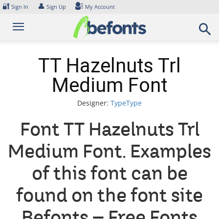
Skip
🔐
👤
Sign In
Sign Up
My Account
to
content
TT Hazelnuts Trl
Medium Font
Designer:
TypeType
Font TT Hazelnuts Trl
Medium Font. Examples
of this font can be
found on the font site
Befonts – Free Fonts