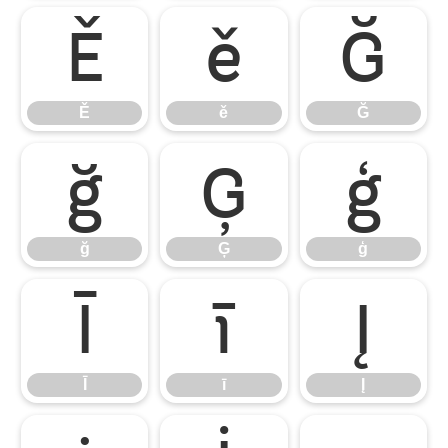
Ě
ě
Ğ
Ě
ě
Ğ
ğ
Ģ
ģ
ğ
Ģ
ģ
Ī
ī
Į
Ī
ī
Į