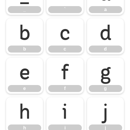
_
`
a
b
c
d
b
c
d
e
f
g
e
f
g
h
i
j
h
i
j