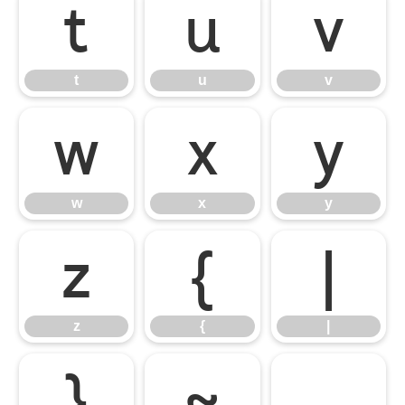
t
u
v
t
u
v
w
x
y
w
x
y
z
{
|
z
{
|
}
~