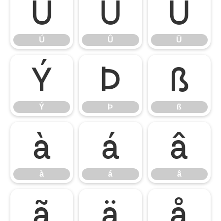
Ú
Û
Ü
Ú
Û
Ü
Ý
Þ
ß
Ý
Þ
ß
à
á
â
à
á
â
ã
ä
å