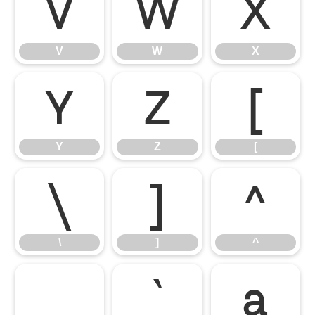
V
W
X
V
W
X
Y
Z
[
Y
Z
[
\
]
^
\
]
^
_
`
a