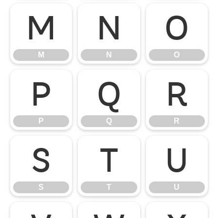
M
N
O
M
N
O
P
Q
R
P
Q
R
S
T
U
S
T
U