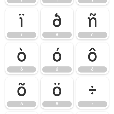
ì
í
î
ï
ð
ñ
ï
ð
ñ
ò
ó
ô
ò
ó
ô
õ
ö
÷
õ
ö
÷