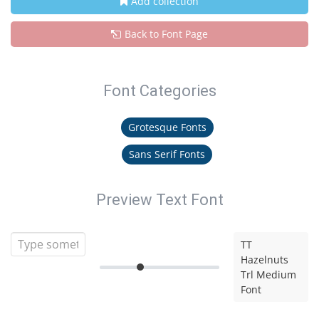
Add collection
Back to Font Page
Font Categories
Grotesque Fonts
Sans Serif Fonts
Preview Text Font
TT
Hazelnuts
Trl Medium
Font