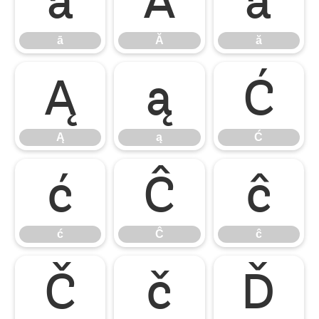
ā
Ă
ă
ā
Ă
ă
Ą
ą
Ć
Ą
ą
Ć
ć
Ĉ
ĉ
ć
Ĉ
ĉ
Č
č
Ď