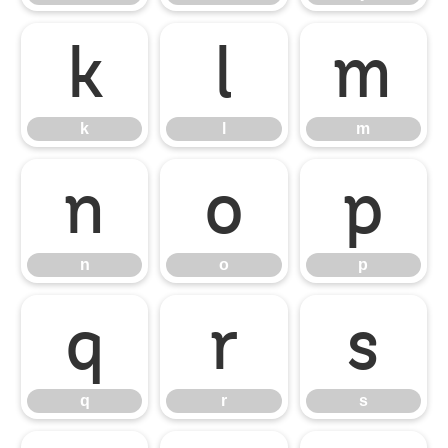
k
l
m
k
l
m
n
o
p
n
o
p
q
r
s
q
r
s