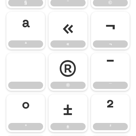
§
¨
©
ª
«
¬
ª
«
¬
®
¯
®
¯
°
±
²
°
±
²