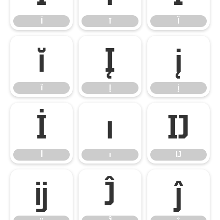
Ī
ī
Ĭ
ĭ
Į
į
ĭ
Į
į
İ
ı
Ĳ
İ
ı
Ĳ
ĳ
Ĵ
ĵ