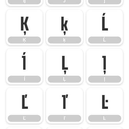
ĳ
Ĵ
ĵ
Ķ
ķ
Ĺ
Ķ
ķ
Ĺ
ĺ
Ļ
ļ
ĺ
Ļ
ļ
Ľ
ľ
Ŀ
Ľ
ľ
Ŀ