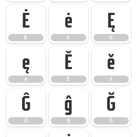
Ė
ė
Ę
Ė
ė
Ę
ę
Ě
ě
ę
Ě
ě
Ĝ
ĝ
Ğ
Ĝ
ĝ
Ğ