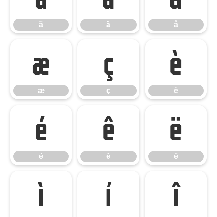
ã
ä
å
æ
ç
è
æ
ç
è
é
ê
ë
é
ê
ë
ì
í
î