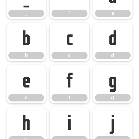
_
`
a
b
c
d
b
c
d
e
f
g
e
f
g
h
i
j