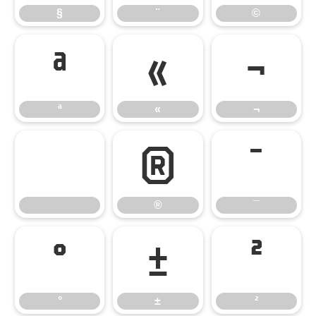
§
¨
©
ª
«
¬
ª
«
¬
®
¯
®
¯
°
±
²
°
±
²