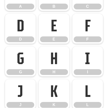
A
B
C
D
E
F
D
E
F
G
H
I
G
H
I
J
K
L
J
K
L