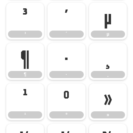
³
´
µ
³
´
µ
¶
·
¸
¶
·
¸
¹
º
»
¹
º
»