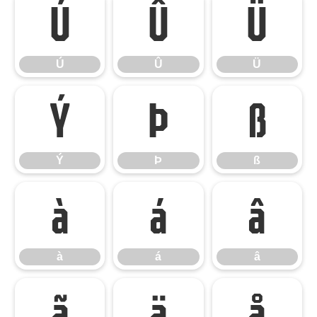
Ú
Û
Ü
Ú
Û
Ü
Ý
Þ
ß
Ý
Þ
ß
à
á
â
à
á
â
ã
ä
å