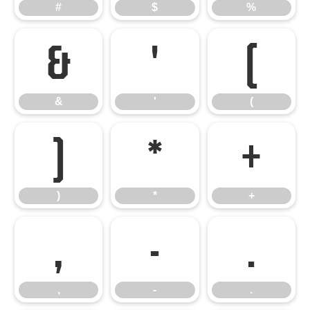
#
$
%
&
'
(
&
'
(
)
*
+
)
*
+
,
-
.
,
-
.