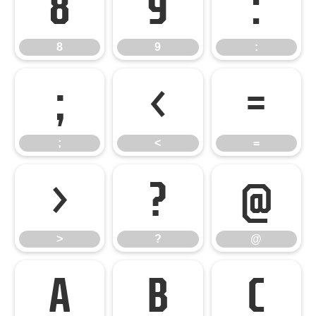
8
9
:
8
9
:
;
<
=
;
<
=
>
?
@
>
?
@
A
B
C