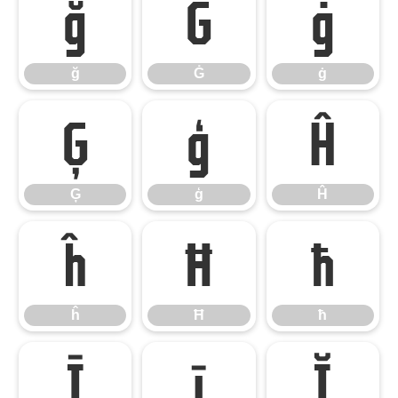
ğ
Ġ
ġ
ğ
Ġ
ġ
Ģ
ģ
Ĥ
Ģ
ģ
Ĥ
ĥ
Ħ
ħ
ĥ
Ħ
ħ
Ī
ī
Ĭ