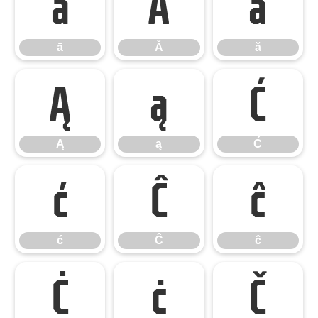
ā
Ă
ă
ā
Ă
ă
Ą
ą
Ć
Ą
ą
Ć
ć
Ĉ
ĉ
ć
Ĉ
ĉ
Ċ
ċ
Č