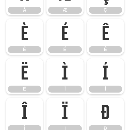
Å
Æ
Ç
È
É
Ê
È
É
Ê
Ë
Ì
Í
Ë
Ì
Í
Î
Ï
Ð
Î
Ï
Ð