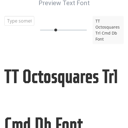
Preview Text Font
TT
Octosquares
Trl Cmd Db
Font
TT Octosquares Trl
Cmd Db Font