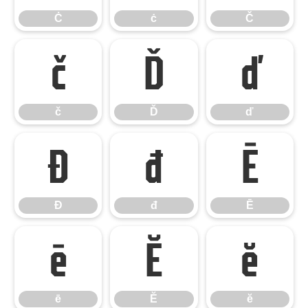
Ċ
ċ
Č
č
Ď
ď
č
Ď
ď
Đ
đ
Ē
Đ
đ
Ē
ē
Ĕ
ĕ
ē
Ĕ
ĕ