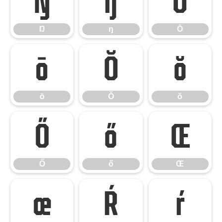
Ŋ
ŋ
Ō
Ŋ
ŋ
Ō
ō
Ŏ
ŏ
ō
Ŏ
ŏ
Ő
ő
Œ
Ő
ő
Œ
œ
Ŕ
ŕ