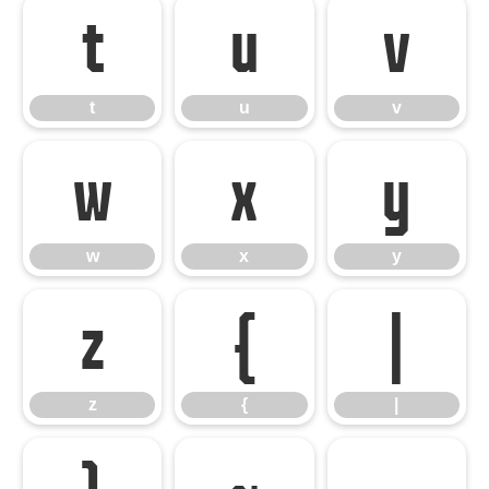
t
u
v
t
u
v
w
x
y
w
x
y
z
{
|
z
{
|