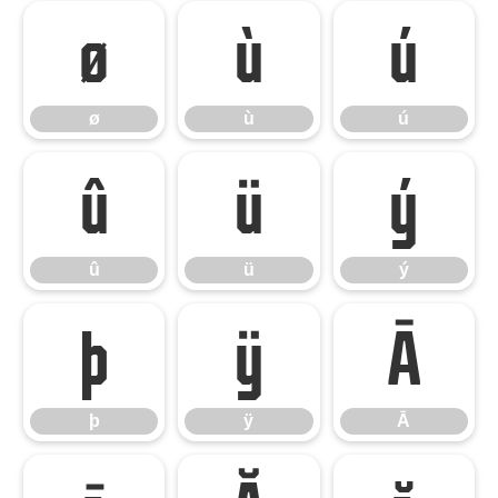
ø
ù
ú
ø
ù
ú
û
ü
ý
û
ü
ý
þ
ÿ
Ā
þ
ÿ
Ā