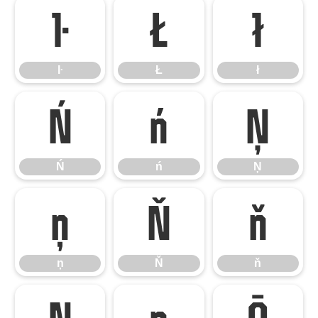
ŀ
Ł
ł
ŀ
Ł
ł
Ń
ń
Ņ
Ń
ń
Ņ
ņ
Ň
ň
ņ
Ň
ň