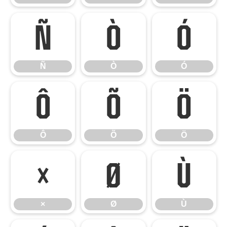
Ñ
Ò
Ó
Ñ
Ò
Ó
Ô
Õ
Ö
Ô
Õ
Ö
×
Ø
Ù
×
Ø
Ù