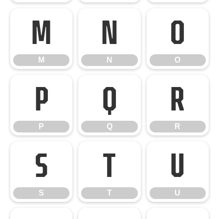
M
N
O
M
N
O
P
Q
R
P
Q
R
S
T
U
S
T
U