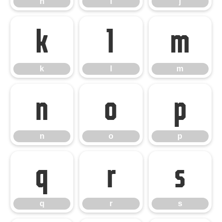
h
i
j
k
l
m
k
l
m
n
o
p
n
o
p
q
r
s
q
r
s