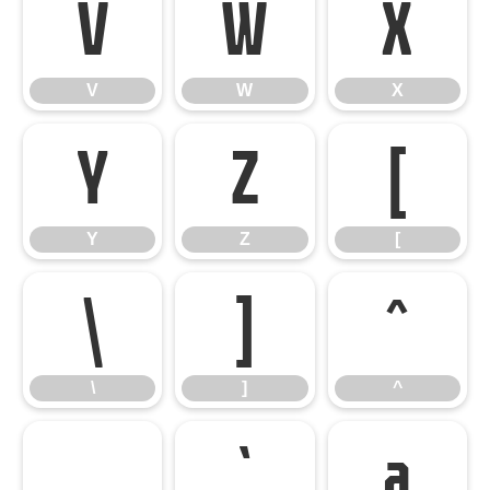
V
W
X
V
W
X
Y
Z
[
Y
Z
[
\
]
^
\
]
^
_
`
a