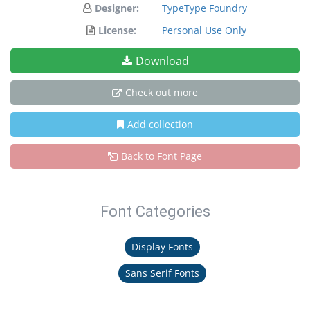
Designer:
TypeType Foundry
License:
Personal Use Only
Download
Check out more
Add collection
Back to Font Page
Font Categories
Display Fonts
Sans Serif Fonts