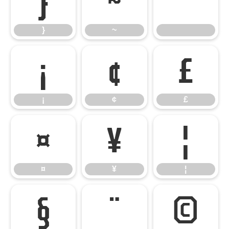
}
~
}
~
¡
¢
£
¡
¢
£
¤
¥
¦
¤
¥
¦
§
¨
©