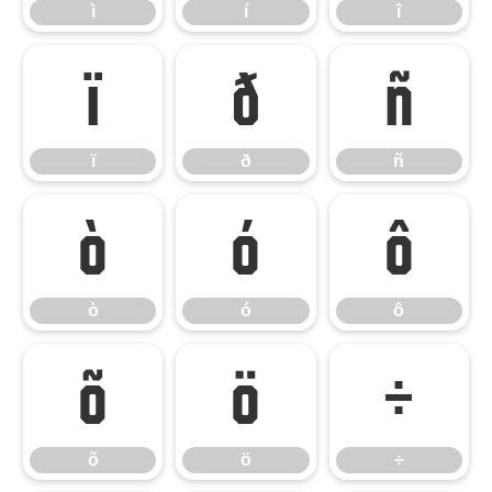
ì
í
î
ï
ð
ñ
ï
ð
ñ
ò
ó
ô
ò
ó
ô
õ
ö
÷
õ
ö
÷