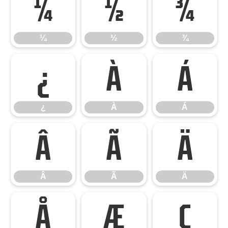
¼
½
¾
¼
½
¾
¿
À
Á
¿
À
Á
Â
Ã
Ä
Â
Ã
Ä
Å
Æ
Ç