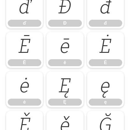
ď
Đ
đ
ď
Đ
đ
Ē
ē
Ė
Ē
ē
Ė
ė
Ę
ę
ė
Ę
ę
Ě
ě
Ğ