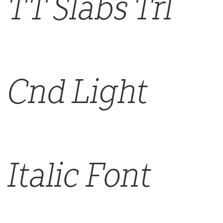
TT Slabs Trl
Cnd Light
Italic Font