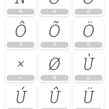
Ñ
Ò
Ó
Ô
Õ
Ö
Ô
Õ
Ö
×
Ø
Ù
×
Ø
Ù
Ú
Û
Ü