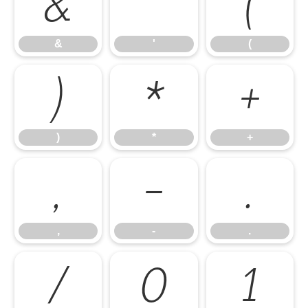
&
'
(
&
'
(
)
*
+
)
*
+
,
-
.
,
-
.
/
0
1