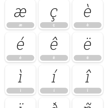
æ
ç
è
æ
ç
è
é
ê
ë
é
ê
ë
ì
í
î
ì
í
î