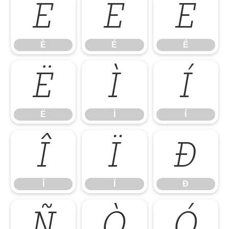
È
É
Ê
È
É
Ê
Ë
Ì
Í
Ë
Ì
Í
Î
Ï
Ð
Î
Ï
Ð
Ñ
Ò
Ó