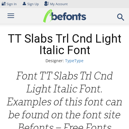
Skip
🔐
👤
Sign In
Sign Up
My Account
to
content
TT Slabs Trl Cnd Light
Italic Font
Designer:
TypeType
Font TT Slabs Trl Cnd
Light Italic Font.
Examples of this font can
be found on the font site
Befonts – Free Fonts