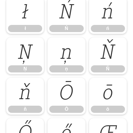
ł
Ń
ń
ł
Ń
ń
Ņ
ņ
Ň
Ņ
ņ
Ň
ň
Ō
ō
ň
Ō
ō