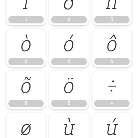
ï
ð
ñ
ï
ð
ñ
ò
ó
ô
ò
ó
ô
õ
ö
÷
õ
ö
÷
ø
ù
ú