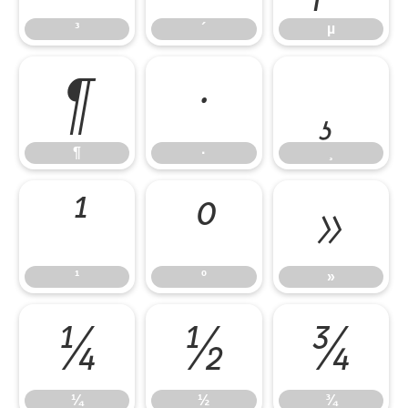
³
´
µ
¶
·
¸
¶
·
¸
¹
º
»
¹
º
»
¼
½
¾
¼
½
¾