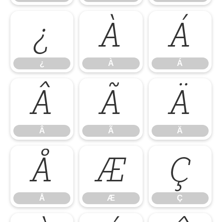
¿
À
Á
¿
À
Á
Â
Ã
Ä
Â
Ã
Ä
Å
Æ
Ç
Å
Æ
Ç