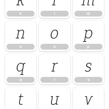
k
l
m
k
l
m
n
o
p
n
o
p
q
r
s
q
r
s
t
u
v