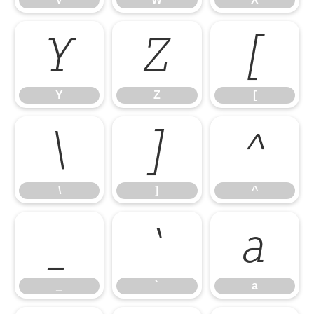
Y
Z
[
Y
Z
[
\
]
^
\
]
^
_
`
a
_
`
a