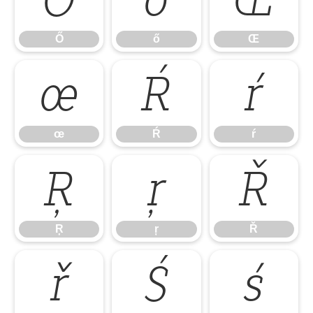
Ő
ő
Œ
Ő
ő
Œ
œ
Ŕ
ŕ
œ
Ŕ
ŕ
Ŗ
ŗ
Ř
Ŗ
ŗ
Ř
ř
Ś
ś