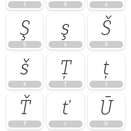
ř
Ś
ś
Ş
ş
Š
Ş
ş
Š
š
Ţ
ţ
š
Ţ
ţ
Ť
ť
Ū
Ť
ť
Ū