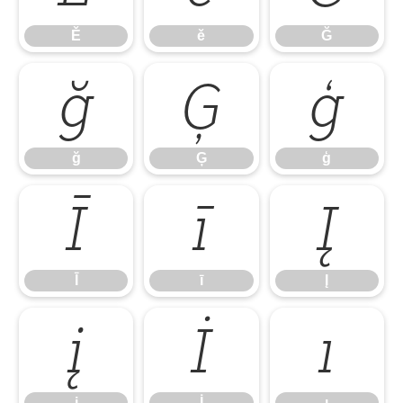
Ě
ě
Ğ
ğ
Ģ
ģ
ğ
Ģ
ģ
Ī
ī
Į
Ī
ī
Į
į
İ
ı
į
İ
ı