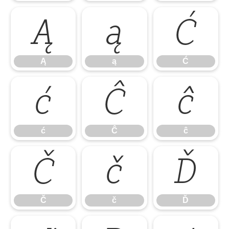
Ą
ą
Ć
Ą
ą
Ć
ć
Ĉ
ĉ
ć
Ĉ
ĉ
Č
č
Ď
Č
č
Ď