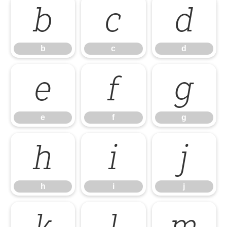
b
c
d
b
c
d
e
f
g
e
f
g
h
i
j
h
i
j