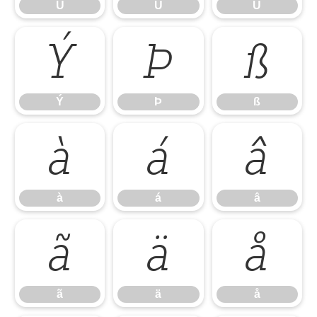
Ú
Û
Ü
Ý
Þ
ß
Ý
Þ
ß
à
á
â
à
á
â
ã
ä
å
ã
ä
å