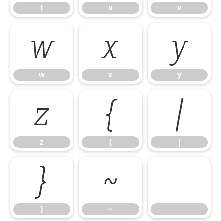
t
u
v
w
x
y
w
x
y
z
{
|
z
{
|
}
~
}
~