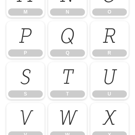
M
N
O
P
Q
R
P
Q
R
S
T
U
S
T
U
V
W
X
V
W
X