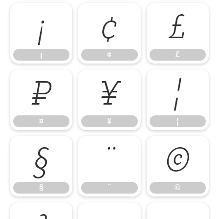
¡
¢
£
¡
¢
£
¤
¥
¦
¤
¥
¦
§
¨
©
§
¨
©