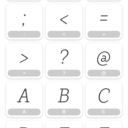
;
<
=
;
<
=
>
?
@
>
?
@
A
B
C
A
B
C