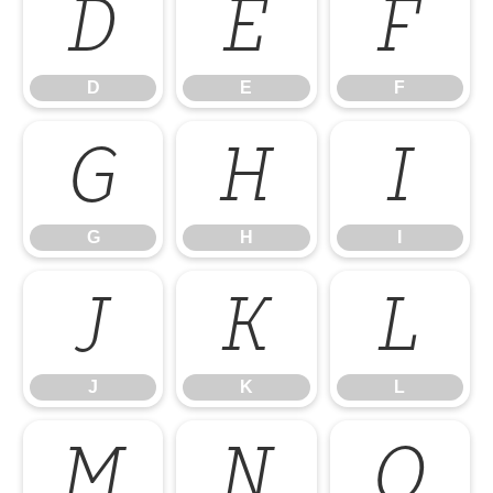
D
E
F
D
E
F
G
H
I
G
H
I
J
K
L
J
K
L
M
N
O