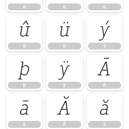
ø
ù
ú
û
ü
ý
û
ü
ý
þ
ÿ
Ā
þ
ÿ
Ā
ā
Ă
ă
ā
Ă
ă