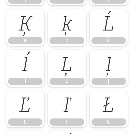
Ķ
ķ
Ĺ
Ķ
ķ
Ĺ
ĺ
Ļ
ļ
ĺ
Ļ
ļ
Ľ
ľ
Ł
Ľ
ľ
Ł