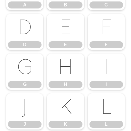
A
B
C
D
E
F
D
E
F
G
H
I
G
H
I
J
K
L
J
K
L