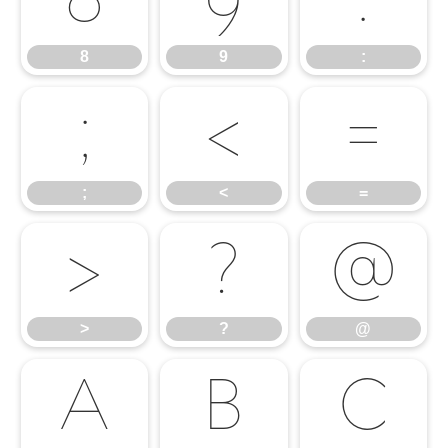
8
9
:
8
9
:
;
<
=
;
<
=
>
?
@
>
?
@
A
B
C