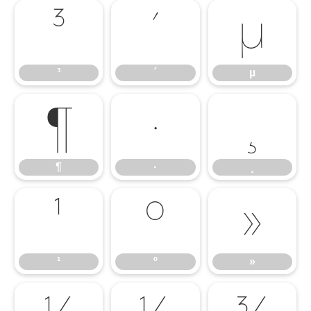
³
´
µ
³
´
µ
¶
·
¸
¶
·
¸
¹
º
»
¹
º
»