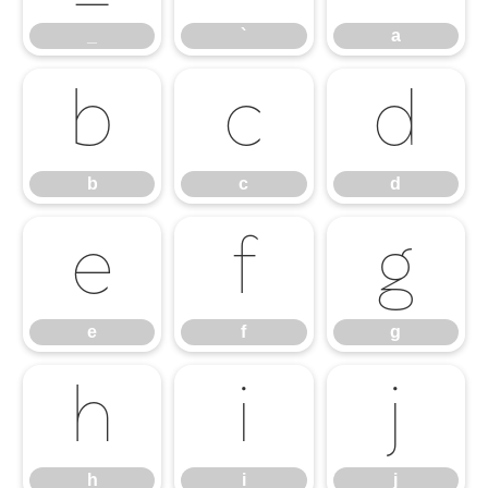
_
`
a
b
c
d
b
c
d
e
f
g
e
f
g
h
i
j
h
i
j