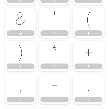
#
$
%
&
'
(
&
'
(
)
*
+
)
*
+
,
-
.
,
-
.