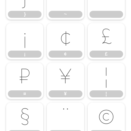
}
~
¡
¢
£
¡
¢
£
¤
¥
¦
¤
¥
¦
§
¨
©