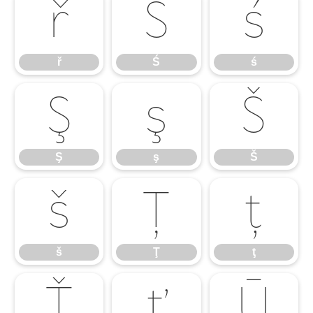
ř
Ś
ś
ř
Ś
ś
Ş
ş
Š
Ş
ş
Š
š
Ţ
ţ
š
Ţ
ţ
Ť
ť
Ū