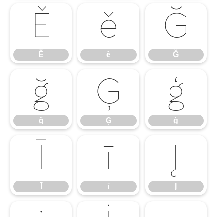
Ě
ě
Ğ
Ě
ě
Ğ
ğ
Ģ
ģ
ğ
Ģ
ģ
Ī
ī
Į
Ī
ī
Į