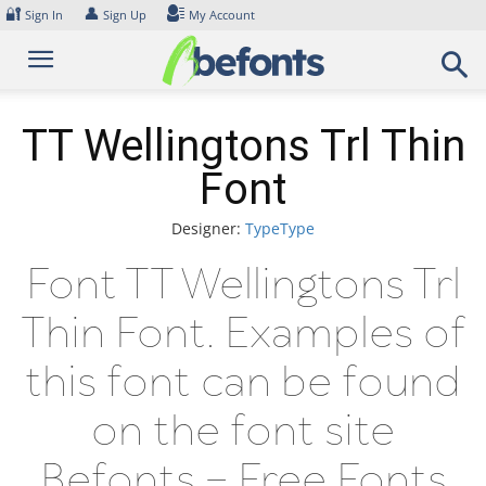
Skip
🔐
👤
Sign In
Sign Up
My Account
to
content
TT Wellingtons Trl Thin
Font
Designer:
TypeType
Font TT Wellingtons Trl
Thin Font. Examples of
this font can be found
on the font site
Befonts – Free Fonts