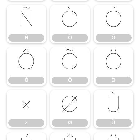
Ñ
Ò
Ó
Ñ
Ò
Ó
Ô
Õ
Ö
Ô
Õ
Ö
×
Ø
Ù
×
Ø
Ù