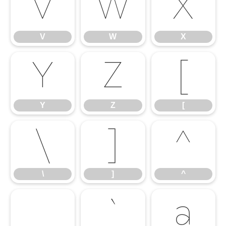
V
W
X
V
W
X
Y
Z
[
Y
Z
[
\
]
^
\
]
^
_
`
a