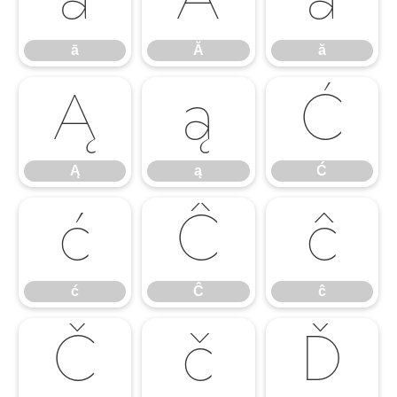
ā
Ă
ă
ā
Ă
ă
Ą
ą
Ć
Ą
ą
Ć
ć
Ĉ
ĉ
ć
Ĉ
ĉ
Č
č
Ď