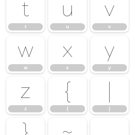
t
u
v
t
u
v
w
x
y
w
x
y
z
{
|
z
{
|
}
~