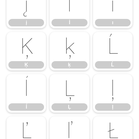
į
İ
ı
į
İ
ı
Ķ
ķ
Ĺ
Ķ
ķ
Ĺ
ĺ
Ļ
ļ
ĺ
Ļ
ļ
Ľ
ľ
Ł