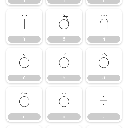
ì
í
î
ï
ð
ñ
ï
ð
ñ
ò
ó
ô
ò
ó
ô
õ
ö
÷
õ
ö
÷