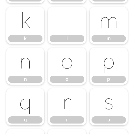
k
l
m
k
l
m
n
o
p
n
o
p
q
r
s
q
r
s