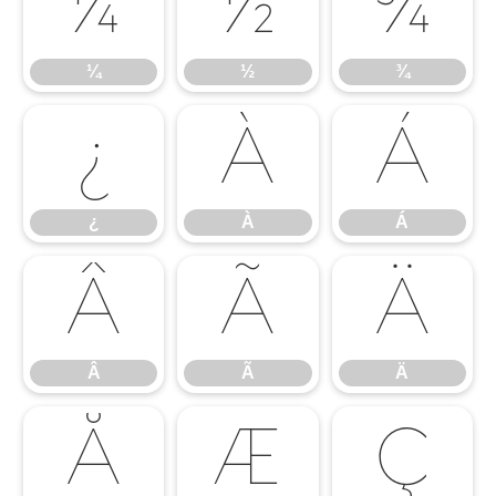
¼
½
¾
¼
½
¾
¿
À
Á
¿
À
Á
Â
Ã
Ä
Â
Ã
Ä
Å
Æ
Ç