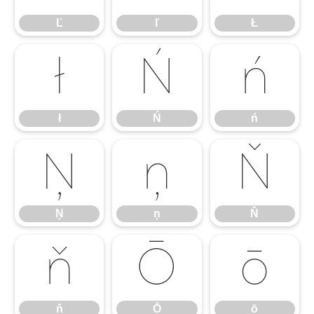
Ľ
ľ
Ł
ł
Ń
ń
ł
Ń
ń
Ņ
ņ
Ň
Ņ
ņ
Ň
ň
Ō
ō
ň
Ō
ō