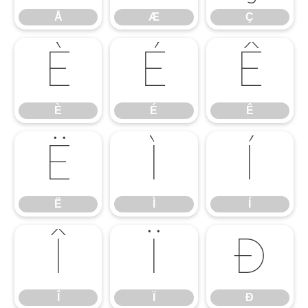
Å
Æ
Ç
È
É
Ê
È
É
Ê
Ë
Ì
Í
Ë
Ì
Í
Î
Ï
Ð
Î
Ï
Ð