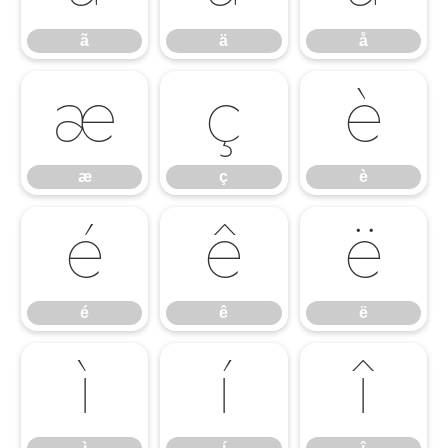
ã
ä
å
æ
ç
è
æ
ç
è
é
ê
ë
é
ê
ë
ì
í
î