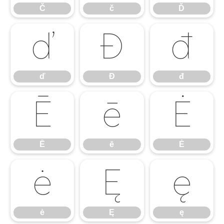
Č
č
Ď
ď
Đ
đ
ď
Đ
đ
Ē
ē
Ė
Ē
ē
Ė
ė
Ę
ę
ė
Ę
ę