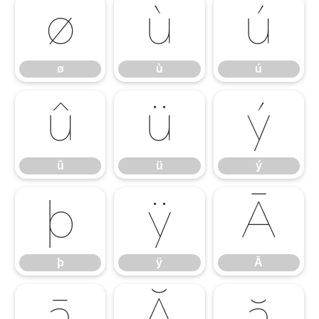
ø
ù
ú
ø
ù
ú
û
ü
ý
û
ü
ý
þ
ÿ
Ā
þ
ÿ
Ā