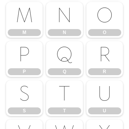
M
N
O
M
N
O
P
Q
R
P
Q
R
S
T
U
S
T
U