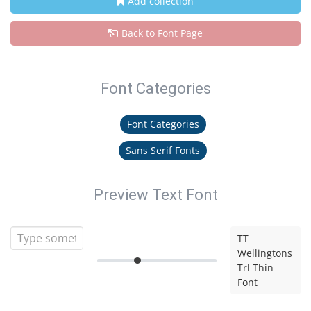
Add collection
Back to Font Page
Font Categories
Font Categories
Sans Serif Fonts
Preview Text Font
TT
Wellingtons
Trl Thin
Font