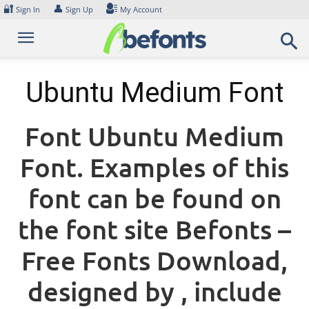
Skip
🔐
👤
Sign In
Sign Up
My Account
to
content
Ubuntu Medium Font
Font Ubuntu Medium
Font. Examples of this
font can be found on
the font site Befonts –
Free Fonts Download,
designed by , include