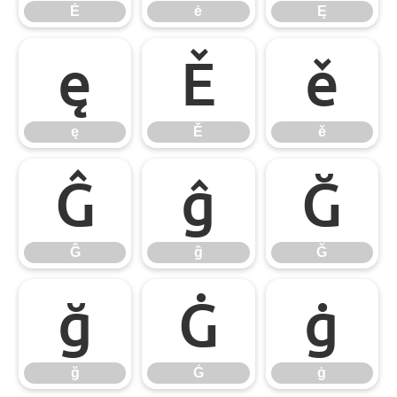
Ė
ė
Ę
ę
Ě
ě
ę
Ě
ě
Ĝ
ĝ
Ğ
Ĝ
ĝ
Ğ
ğ
Ġ
ġ
ğ
Ġ
ġ