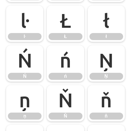
ŀ
Ł
ł
ŀ
Ł
ł
Ń
ń
Ņ
Ń
ń
Ņ
ņ
Ň
ň
ņ
Ň
ň