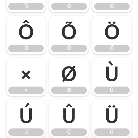
Ñ
Ò
Ó
Ô
Õ
Ö
Ô
Õ
Ö
×
Ø
Ù
×
Ø
Ù
Ú
Û
Ü
Ú
Û
Ü