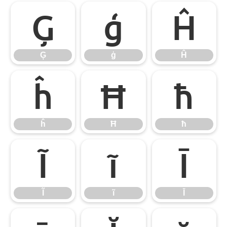
Ģ
ģ
Ĥ
Ģ
ģ
Ĥ
ĥ
Ħ
ħ
ĥ
Ħ
ħ
Ĩ
ĩ
Ī
Ĩ
ĩ
Ī