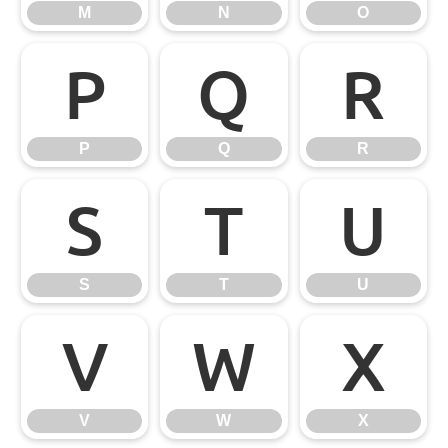
M
N
O
P
Q
R
P
Q
R
S
T
U
S
T
U
V
W
X
V
W
X