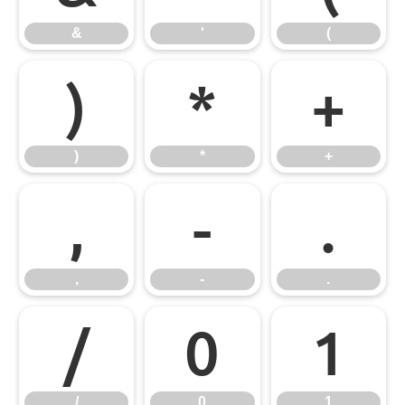
&
'
(
)
*
+
)
*
+
,
-
.
,
-
.
/
0
1
/
0
1