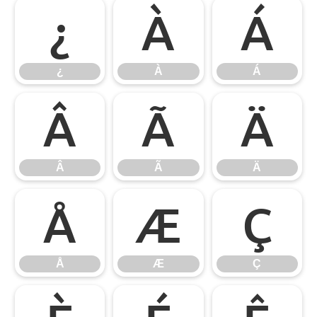
¿
À
Á
¿
À
Á
Â
Ã
Ä
Â
Ã
Ä
Å
Æ
Ç
Å
Æ
Ç