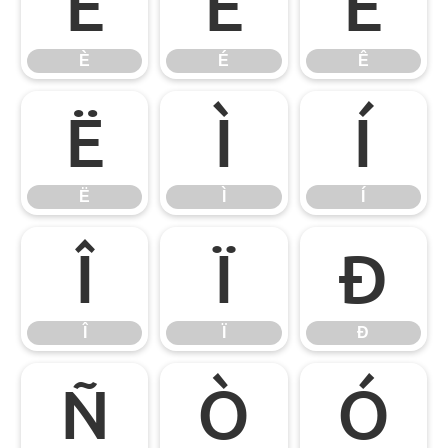
È
É
Ê
È
É
Ê
Ë
Ì
Í
Ë
Ì
Í
Î
Ï
Ð
Î
Ï
Ð
Ñ
Ò
Ó