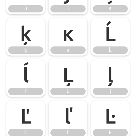
Ĵ
ĵ
Ķ
ķ
ĸ
Ĺ
ķ
ĸ
Ĺ
ĺ
Ļ
ļ
ĺ
Ļ
ļ
Ľ
ľ
Ŀ
Ľ
ľ
Ŀ