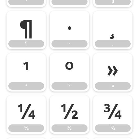
³
´
µ
¶
·
¸
¶
·
¸
¹
º
»
¹
º
»
¼
½
¾
¼
½
¾