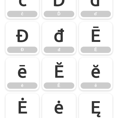
č
Ď
ď
Đ
đ
Ē
Đ
đ
Ē
ē
Ĕ
ĕ
ē
Ĕ
ĕ
Ė
ė
Ę