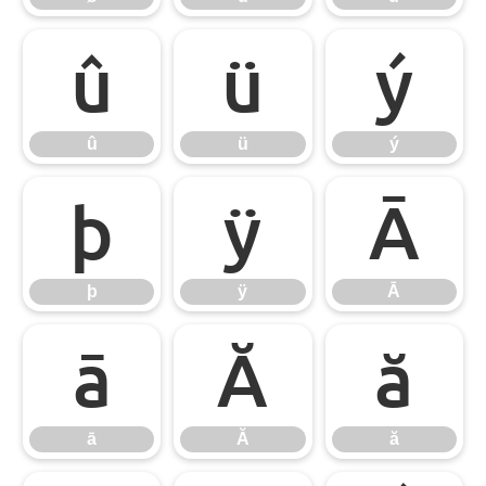
û
ü
ý
û
ü
ý
þ
ÿ
Ā
þ
ÿ
Ā
ā
Ă
ă
ā
Ă
ă