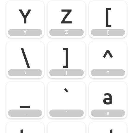
Y
Z
[
Y
Z
[
\
]
^
\
]
^
_
`
a
_
`
a