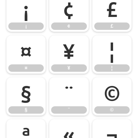
¡
¢
£
¡
¢
£
¤
¥
¦
¤
¥
¦
§
¨
©
§
¨
©
ª
«
¬