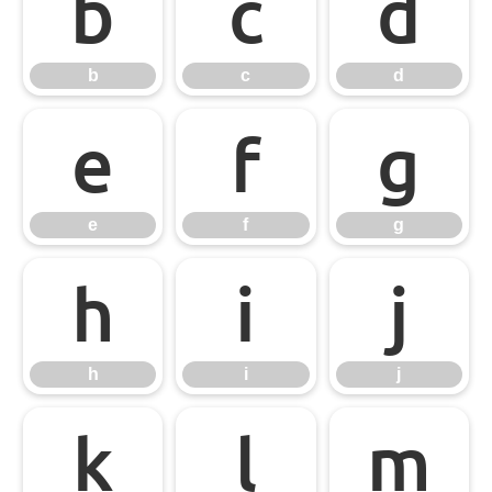
b
c
d
b
c
d
e
f
g
e
f
g
h
i
j
h
i
j
k
l
m