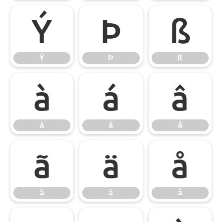
Ý
Þ
ß
Ý
Þ
ß
à
á
â
à
á
â
ã
ä
å
ã
ä
å