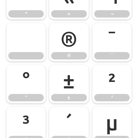
ª
«
¬
®
¯
®
¯
°
±
²
°
±
²
³
´
µ