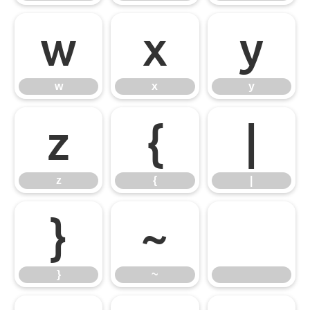
w
x
y
w
x
y
z
{
|
z
{
|
}
~
}
~