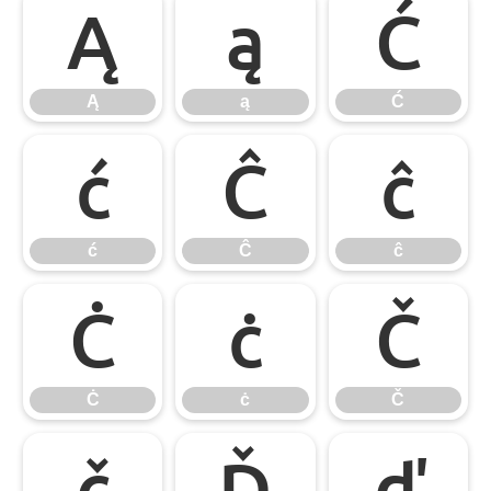
Ą
ą
Ć
Ą
ą
Ć
ć
Ĉ
ĉ
ć
Ĉ
ĉ
Ċ
ċ
Č
Ċ
ċ
Č
č
Ď
ď