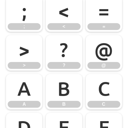
;
<
=
;
<
=
>
?
@
>
?
@
A
B
C
A
B
C
D
E
F