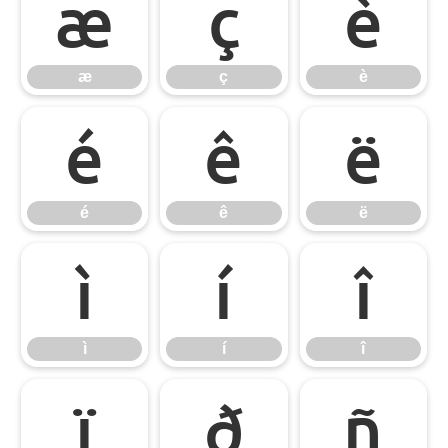
æ
ç
è
æ
ç
è
é
ê
ë
é
ê
ë
ì
í
î
ì
í
î
ï
ð
ñ