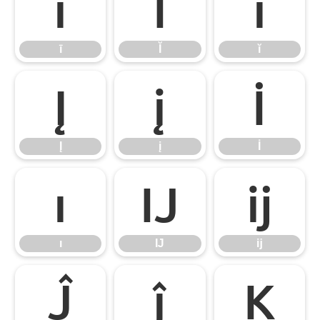
ī
Ĭ
ĭ
ī
Ĭ
ĭ
Į
į
İ
Į
į
İ
ı
Ĳ
ĳ
ı
Ĳ
ĳ
Ĵ
ĵ
Ķ