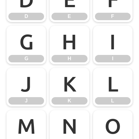
D
E
F
G
H
I
G
H
I
J
K
L
J
K
L
M
N
O