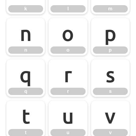
k
l
m
n
o
p
n
o
p
q
r
s
q
r
s
t
u
v
t
u
v