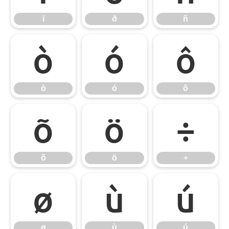
ï
ð
ñ
ò
ó
ô
ò
ó
ô
õ
ö
÷
õ
ö
÷
ø
ù
ú
ø
ù
ú