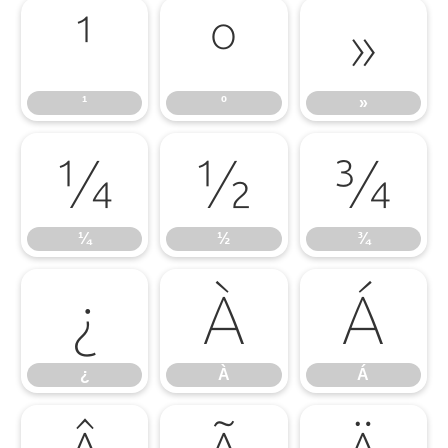
¹
º
»
¹
º
»
¼
½
¾
¼
½
¾
¿
À
Á
¿
À
Á