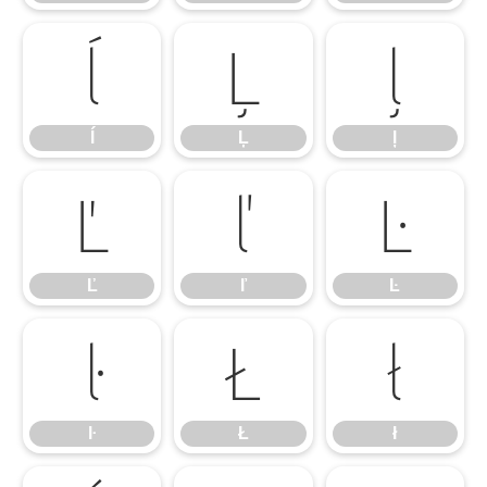
ĺ
Ļ
ļ
ĺ
Ļ
ļ
Ľ
ľ
Ŀ
Ľ
ľ
Ŀ
ŀ
Ł
ł
ŀ
Ł
ł