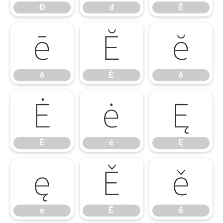
Đ
đ
Ē
ē
Ĕ
ĕ
ē
Ĕ
ĕ
Ė
ė
Ę
Ė
ė
Ę
ę
Ě
ě
ę
Ě
ě