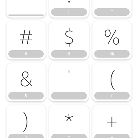
!
"
#
$
%
#
$
%
&
'
(
&
'
(
)
*
+
)
*
+