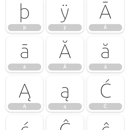
þ
ÿ
Ā
þ
ÿ
Ā
ā
Ă
ă
ā
Ă
ă
Ą
ą
Ć
Ą
ą
Ć
ć
Ĉ
ĉ