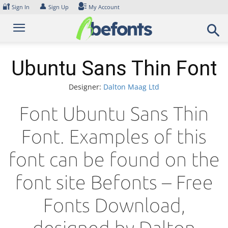
Skip
🔐
👤
Sign In
Sign Up
My Account
to
content
Ubuntu Sans Thin Font
Designer:
Dalton Maag Ltd
Font Ubuntu Sans Thin
Font. Examples of this
font can be found on the
font site Befonts – Free
Fonts Download,