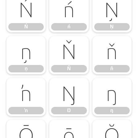
Ń
ń
Ņ
Ń
ń
Ņ
ņ
Ň
ň
ņ
Ň
ň
ŉ
Ŋ
ŋ
ŉ
Ŋ
ŋ
Ō
ō
Ŏ