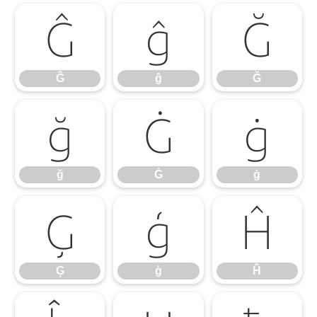
Ĝ
ĝ
Ğ
Ĝ
ĝ
Ğ
ğ
Ġ
ġ
ğ
Ġ
ġ
Ģ
ģ
Ĥ
Ģ
ģ
Ĥ