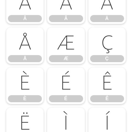
Â
Ã
Ä
Â
Ã
Ä
Å
Æ
Ç
Å
Æ
Ç
È
É
Ê
È
É
Ê
Ë
Ì
Í