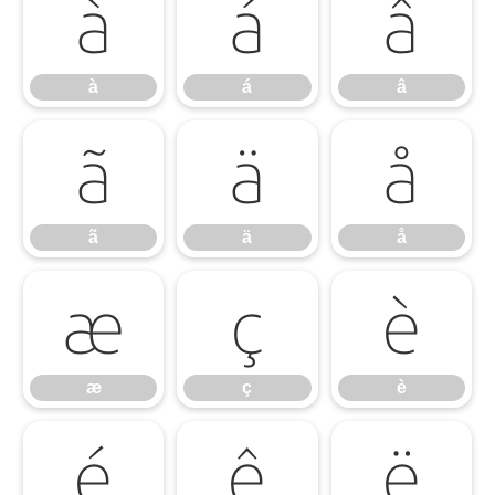
à
á
â
à
á
â
ã
ä
å
ã
ä
å
æ
ç
è
æ
ç
è
é
ê
ë