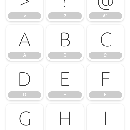
>
?
@
A
B
C
A
B
C
D
E
F
D
E
F
G
H
I