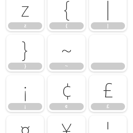
z
{
|
z
{
|
}
~
}
~
¡
¢
£
¡
¢
£
¤
¥
¦