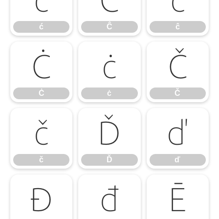
ć
Ĉ
ĉ
Ċ
ċ
Č
Ċ
ċ
Č
č
Ď
ď
č
Ď
ď
Đ
đ
Ē