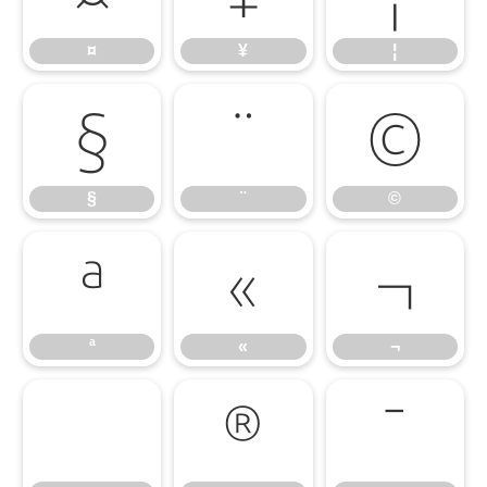
¤
¥
¦
§
¨
©
§
¨
©
ª
«
¬
ª
«
¬
®
¯