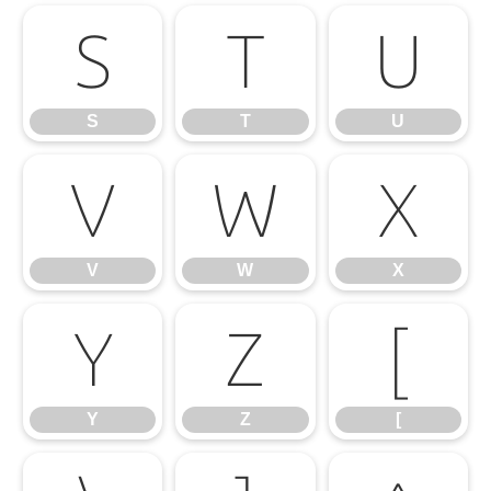
S
T
U
S
T
U
V
W
X
V
W
X
Y
Z
[
Y
Z
[