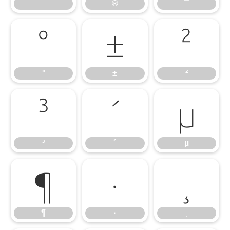
®
¯
°
±
²
°
±
²
³
´
µ
³
´
µ
¶
·
¸
¶
·
¸