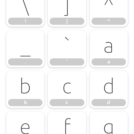
\
]
^
\
]
^
_
`
a
_
`
a
b
c
d
b
c
d
e
f
g