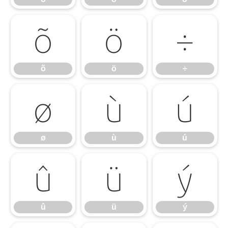
õ
ö
÷
õ
ö
÷
ø
ù
ú
ø
ù
ú
û
ü
ý
û
ü
ý