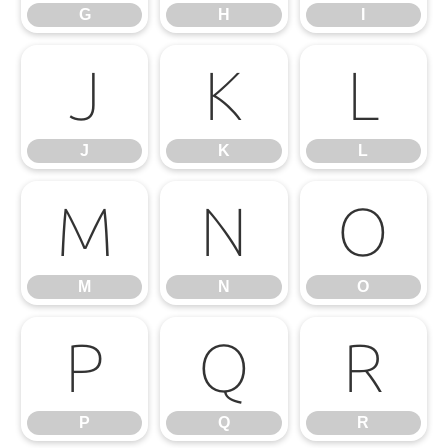
G
H
I
J
K
L
J
K
L
M
N
O
M
N
O
P
Q
R
P
Q
R