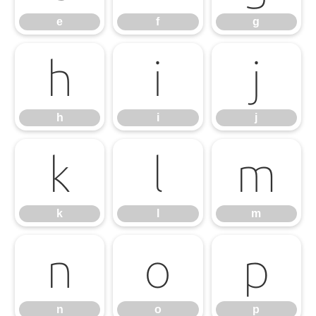
e
f
g
h
i
j
h
i
j
k
l
m
k
l
m
n
o
p
n
o
p