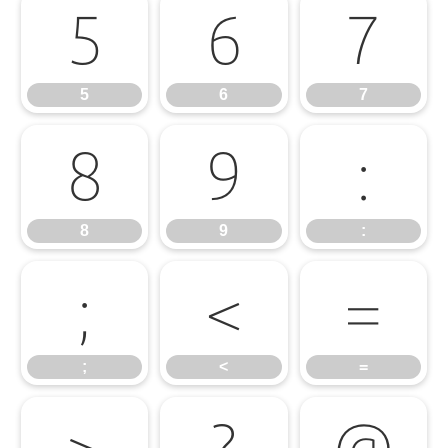
5
6
7
5
6
7
8
9
:
8
9
:
;
<
=
;
<
=
>
?
@