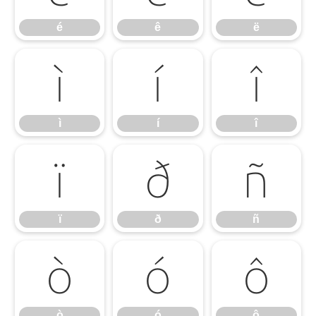
é
ê
ë
ì
í
î
ì
í
î
ï
ð
ñ
ï
ð
ñ
ò
ó
ô
ò
ó
ô