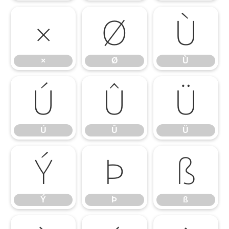
×
Ø
Ù
×
Ø
Ù
Ú
Û
Ü
Ú
Û
Ü
Ý
Þ
ß
Ý
Þ
ß