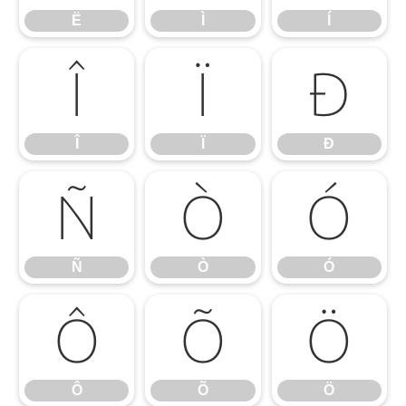
Ë
Ì
Í
Î
Ï
Ð
Î
Ï
Ð
Ñ
Ò
Ó
Ñ
Ò
Ó
Ô
Õ
Ö
Ô
Õ
Ö