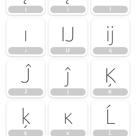
Į
į
İ
ı
Ĳ
ĳ
ı
Ĳ
ĳ
Ĵ
ĵ
Ķ
Ĵ
ĵ
Ķ
ķ
ĸ
Ĺ
ķ
ĸ
Ĺ