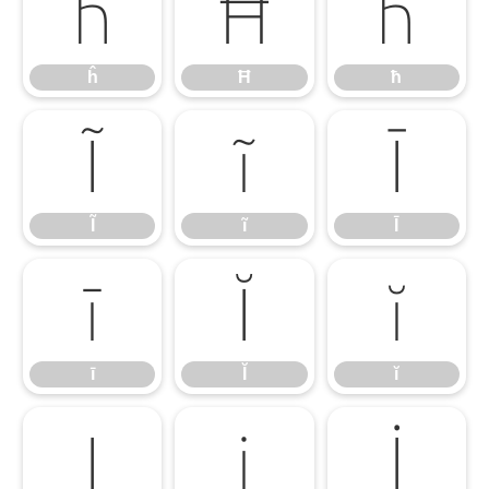
ĥ
Ħ
ħ
ĥ
Ħ
ħ
Ĩ
ĩ
Ī
Ĩ
ĩ
Ī
ī
Ĭ
ĭ
ī
Ĭ
ĭ
Į
į
İ