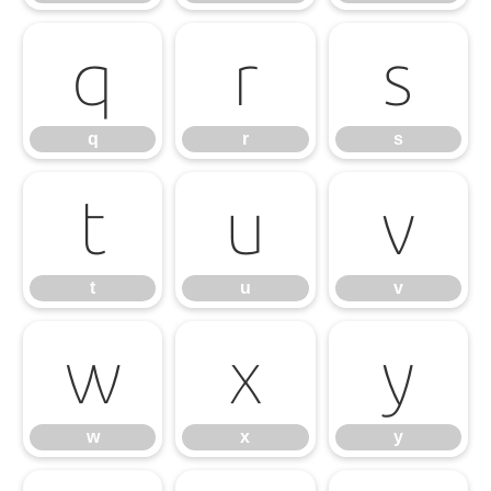
q
r
s
q
r
s
t
u
v
t
u
v
w
x
y
w
x
y