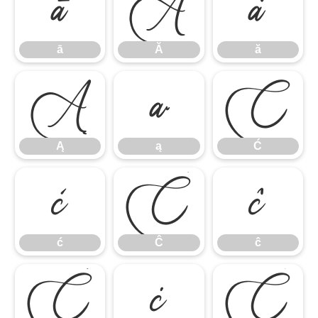
ā
Ă
ă
ā
Ă
ă
Ą
ą
Ć
Ą
ą
Ć
ć
Ĉ
ĉ
ć
Ĉ
ĉ
Ċ
ċ
Č