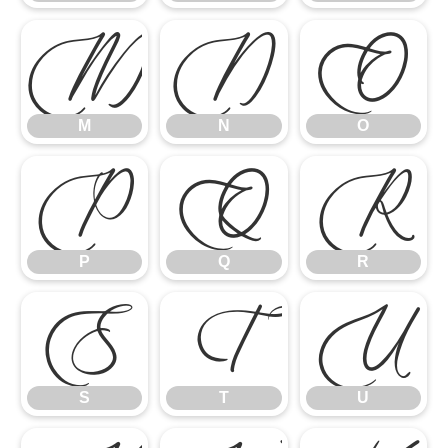
M
N
O
M
N
O
P
Q
R
P
Q
R
S
T
U
S
T
U