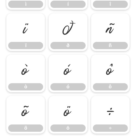
ì
í
î
ï
ð
ñ
ï
ð
ñ
ò
ó
ô
ò
ó
ô
õ
ö
÷
õ
ö
÷