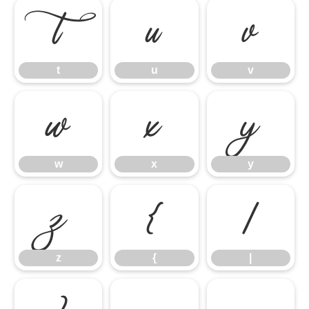
t
u
v
t
u
v
w
x
y
w
x
y
z
{
|
z
{
|