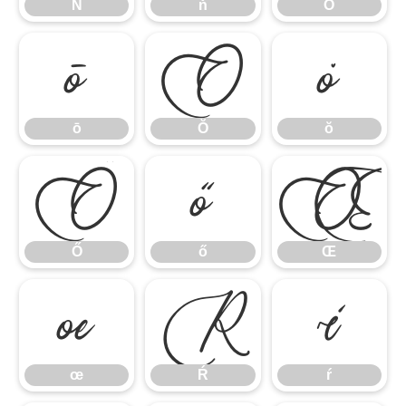
Ň
ň
Ō
ō
Ŏ
ŏ
ō
Ŏ
ŏ
Ő
ő
Œ
Ő
ő
Œ
œ
Ŕ
ŕ
œ
Ŕ
ŕ