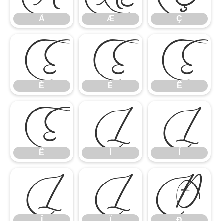
Å
Æ
Ç
È
É
Ê
È
É
Ê
Ë
Ì
Í
Ë
Ì
Í
Î
Ï
Ð
Î
Ï
Ð