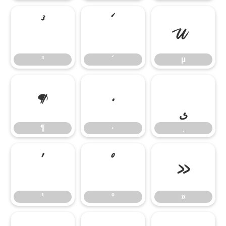
³
´
µ
³
´
µ
¶
·
¸
¶
·
¸
¹
º
»
¹
º
»