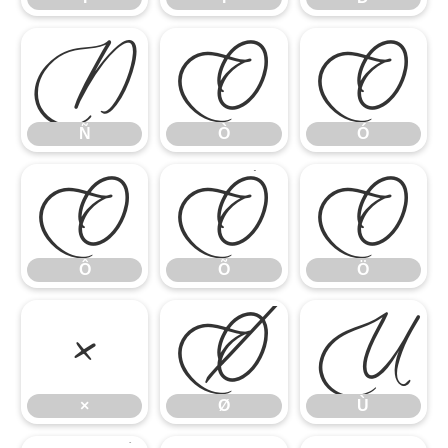
Ñ
Ò
Ó
Ñ
Ò
Ó
Ô
Õ
Ö
Ô
Õ
Ö
×
Ø
Ù
×
Ø
Ù