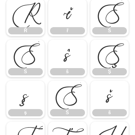
Ř
ř
Ś
Ř
ř
Ś
Ŝ
ŝ
Ş
Ŝ
ŝ
Ş
ş
Š
š
ş
Š
š