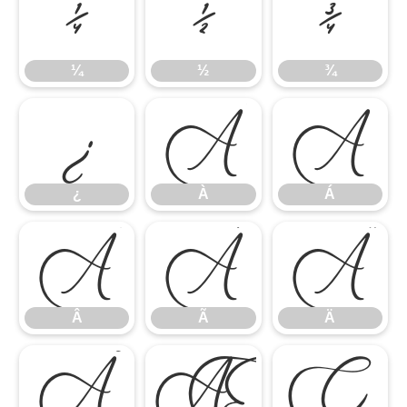
¼
½
¾
¼
½
¾
¿
À
Á
¿
À
Á
Â
Ã
Ä
Â
Ã
Ä
Å
Æ
Ç