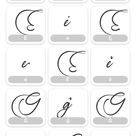
Ė
ė
Ę
Ė
ė
Ę
ę
Ě
ě
ę
Ě
ě
Ĝ
ĝ
Ğ
Ĝ
ĝ
Ğ