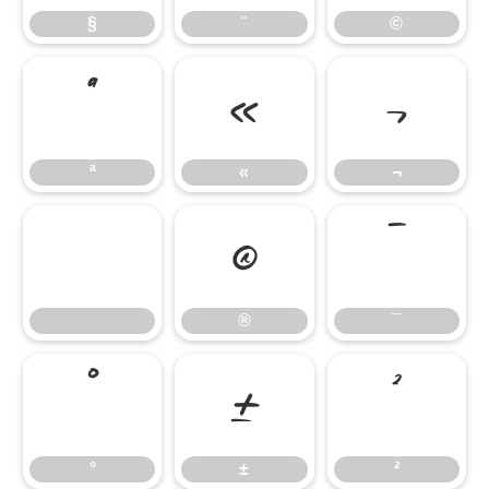
§
¨
©
ª
«
¬
ª
«
¬
®
¯
®
¯
°
±
²
°
±
²