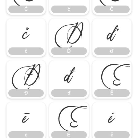
Ċ
ċ
Č
č
Ď
ď
č
Ď
ď
Đ
đ
Ē
Đ
đ
Ē
ē
Ĕ
ĕ
ē
Ĕ
ĕ