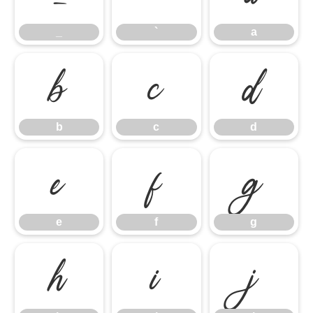
_
`
a
b
c
d
b
c
d
e
f
g
e
f
g
h
i
j