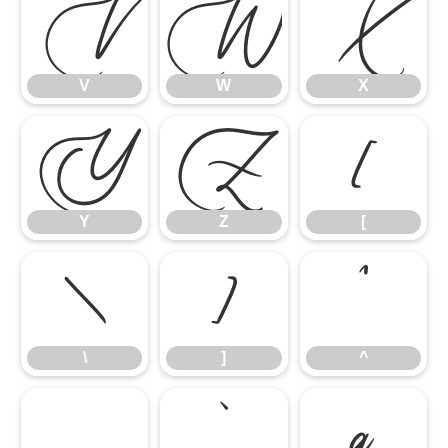
V
W
X
V
W
X
Y
Z
[
Y
Z
[
\
]
^
\
]
^
_
`
a