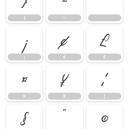
}
~
}
~
¡
¢
£
¡
¢
£
¤
¥
¦
¤
¥
¦
§
¨
©