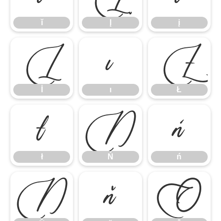
ĭ
Į
į
İ
ı
Ł
İ
ı
Ł
ł
Ń
ń
ł
Ń
ń
Ň
ň
Ō