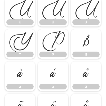
Ú
Û
Ü
Ú
Û
Ü
Ý
Þ
ß
Ý
Þ
ß
à
á
â
à
á
â
ã
ä
å