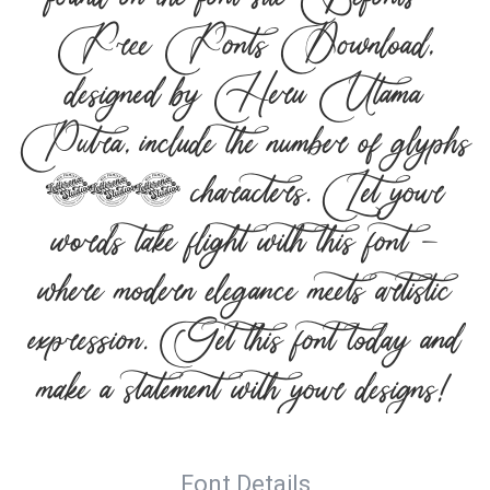
Free Fonts Download,
designed by Heru Utama
Putra, include the number of glyphs
603 characters. Let your
words take flight with this font —
where modern elegance meets artistic
expression. Get this font today and
make a statement with your designs!
Font Details