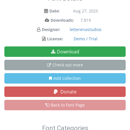
Date:
Aug 27, 2025
Downloads:
7,819
Designer:
letterenastudios
License:
Demo / Trial
Download
Check out more
Add collection
Donate
Back to Font Page
Font Categories