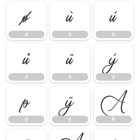
ø
ù
ú
ø
ù
ú
û
ü
ý
û
ü
ý
þ
ÿ
Ā
þ
ÿ
Ā