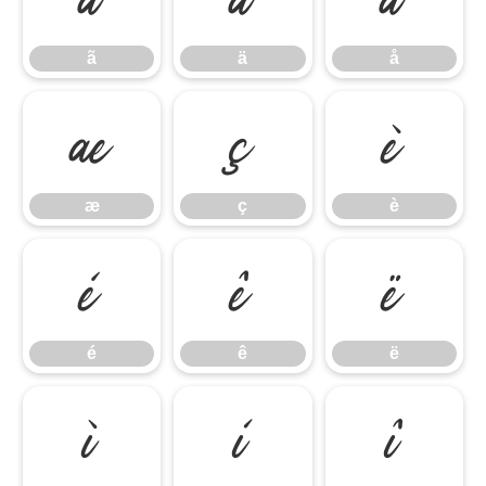
ã
ä
å
æ
ç
è
æ
ç
è
é
ê
ë
é
ê
ë
ì
í
î