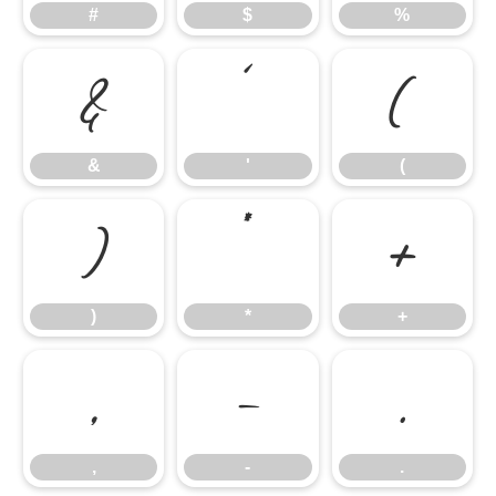
#
$
%
&
'
(
&
'
(
)
*
+
)
*
+
,
-
.
,
-
.