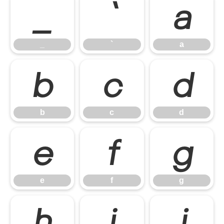
_
`
a
_
`
a
b
c
d
b
c
d
e
f
g
e
f
g
h
i
j