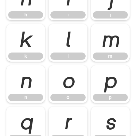
h
i
j
k
l
m
k
l
m
n
o
p
n
o
p
q
r
s