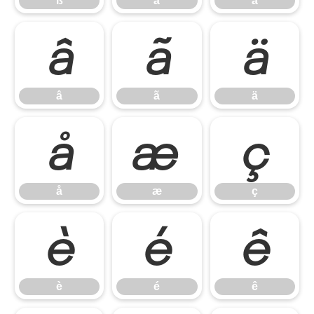
ß
à
á
â
ã
ä
â
ã
ä
å
æ
ç
å
æ
ç
è
é
ê
è
é
ê