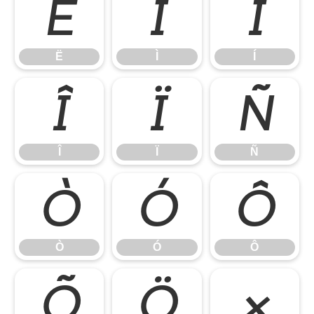
Ë
Ì
Í
Ë
Ì
Í
Î
Ï
Ñ
Î
Ï
Ñ
Ò
Ó
Ô
Ò
Ó
Ô
Õ
Ö
×