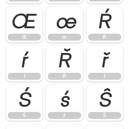
Œ
œ
Ŕ
Œ
œ
Ŕ
ŕ
Ř
ř
ŕ
Ř
ř
Ś
ś
Ŝ
Ś
ś
Ŝ