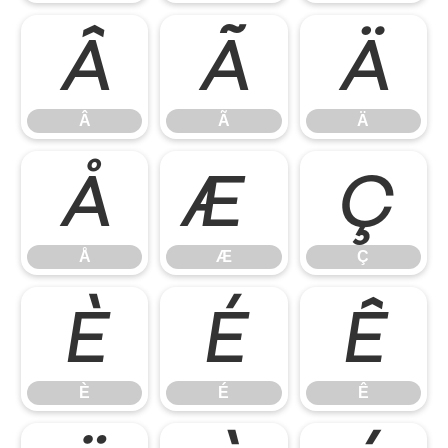
Â
Ã
Ä
Â
Ã
Ä
Å
Æ
Ç
Å
Æ
Ç
È
É
Ê
È
É
Ê