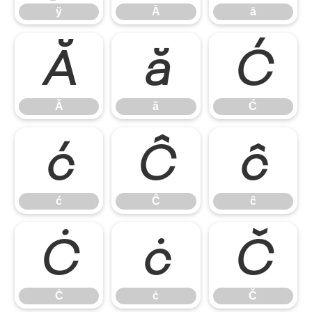
ÿ
Ā
ā
Ă
ă
Ć
Ă
ă
Ć
ć
Ĉ
ĉ
ć
Ĉ
ĉ
Ċ
ċ
Č
Ċ
ċ
Č