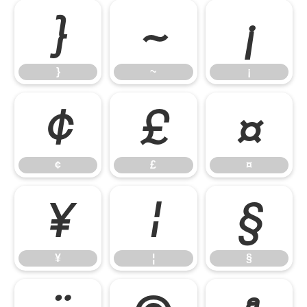
}
~
¡
}
~
¡
¢
£
¤
¢
£
¤
¥
¦
§
¥
¦
§