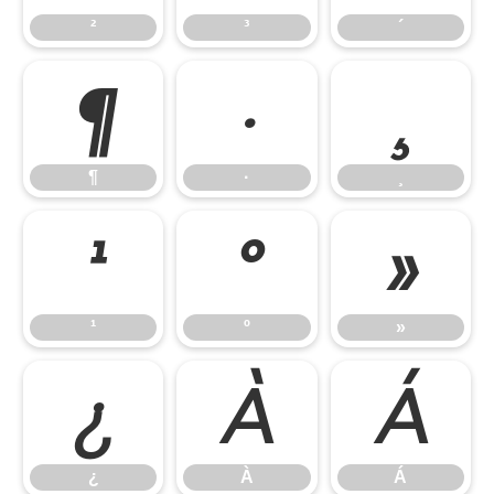
²
³
´
¶
·
¸
¶
·
¸
¹
º
»
¹
º
»
¿
À
Á
¿
À
Á