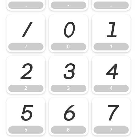
,
-
.
/
0
1
/
0
1
2
3
4
2
3
4
5
6
7
5
6
7