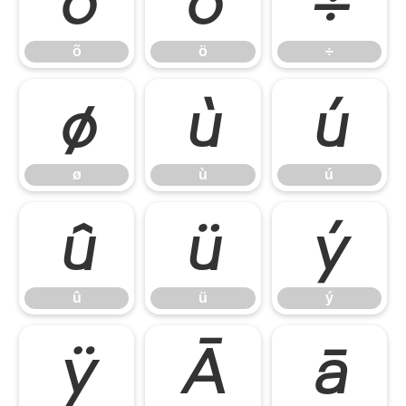
õ
ö
÷
õ
ö
÷
ø
ù
ú
ø
ù
ú
û
ü
ý
û
ü
ý
ÿ
Ā
ā