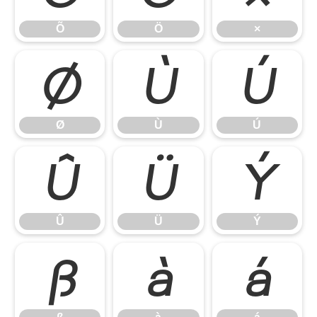
Õ
Ö
×
Ø
Ù
Ú
Ø
Ù
Ú
Û
Ü
Ý
Û
Ü
Ý
ß
à
á