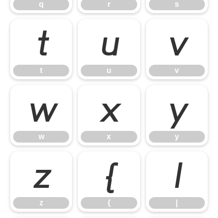
q
r
s
t
u
v
t
u
v
w
x
y
w
x
y
z
{
|
z
{
|