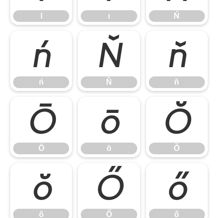
ī
ı
Ń
ń
Ň
ň
ń
Ň
ň
Ō
ō
Ŏ
Ō
ō
Ŏ
ŏ
Ő
ő
ŏ
Ő
ő