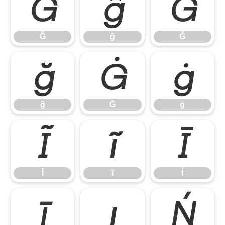
Ĝ
ĝ
Ğ
Ĝ
ĝ
Ğ
ğ
Ġ
ġ
ğ
Ġ
ġ
Ĩ
ĩ
Ī
Ĩ
ĩ
Ī
ī
ı
Ń