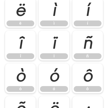
ë
ì
í
ë
ì
í
î
ï
ñ
î
ï
ñ
ò
ó
ô
ò
ó
ô