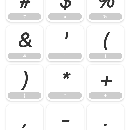
#
$
%
#
$
%
&
'
(
&
'
(
)
*
+
)
*
+
,
-
.