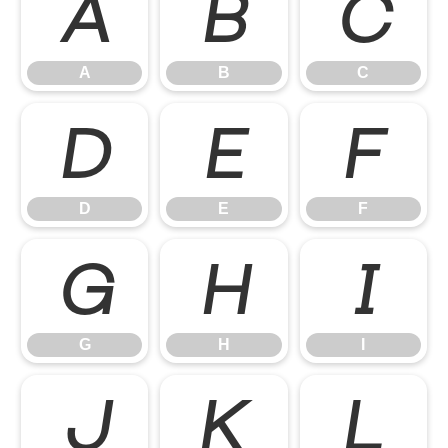
A
B
C
A
B
C
D
E
F
D
E
F
G
H
I
G
H
I
J
K
L