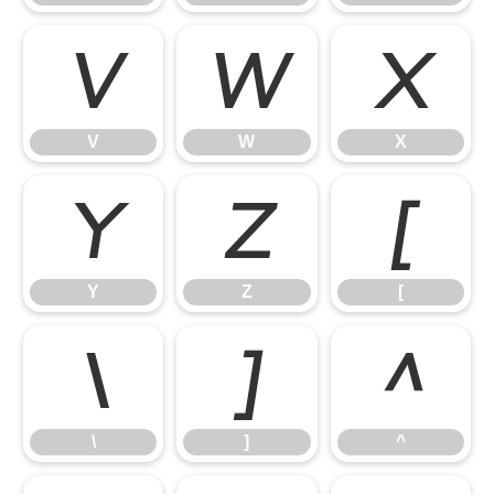
V
W
X
V
W
X
Y
Z
[
Y
Z
[
\
]
^
\
]
^