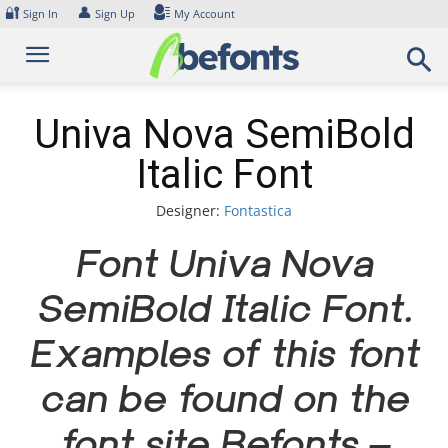
Skip
🔐
👤
Sign In
Sign Up
My Account
to
content
Univa Nova SemiBold
Italic Font
Designer:
Fontastica
Font Univa Nova
SemiBold Italic Font.
Examples of this font
can be found on the
font site Befonts –