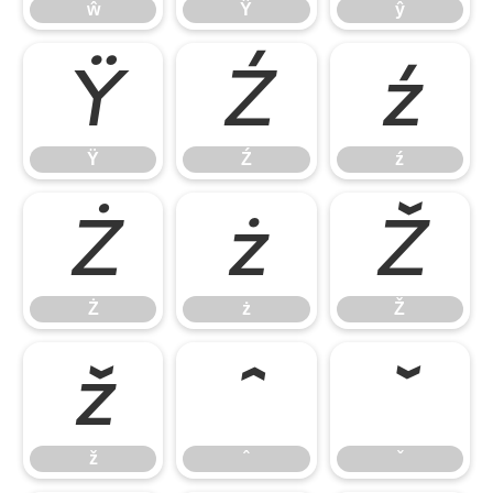
ŵ
Ŷ
ŷ
Ÿ
Ź
ź
Ÿ
Ź
ź
Ż
ż
Ž
Ż
ż
Ž
ž
ˆ
ˇ
ž
ˆ
ˇ