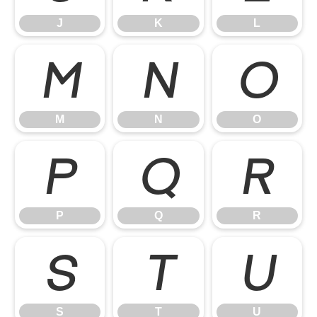
J
K
L
M
N
O
M
N
O
P
Q
R
P
Q
R
S
T
U
S
T
U