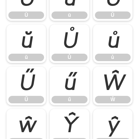
Ū
ū
Ŭ
ŭ
Ů
ů
ŭ
Ů
ů
Ű
ű
Ŵ
Ű
ű
Ŵ
ŵ
Ŷ
ŷ