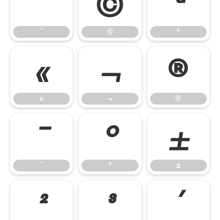
¨
©
ª
¨
©
ª
«
¬
®
«
¬
®
¯
°
±
¯
°
±
²
³
´