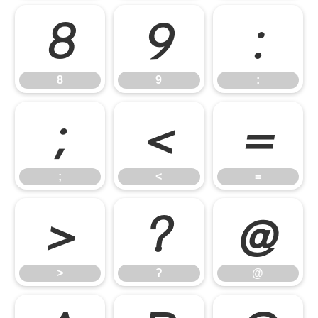
8
9
:
8
9
:
;
<
=
;
<
=
>
?
@
>
?
@