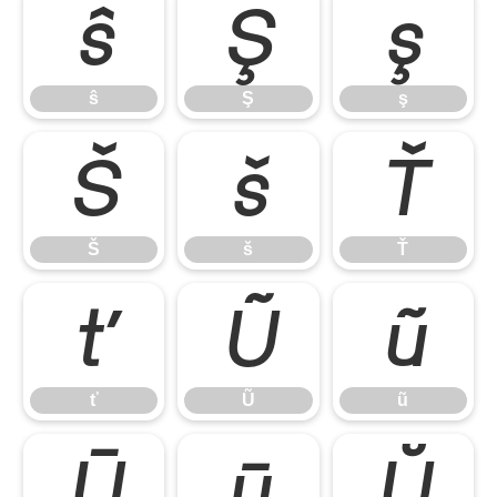
ŝ
Ş
ş
ŝ
Ş
ş
Š
š
Ť
Š
š
Ť
ť
Ũ
ũ
ť
Ũ
ũ
Ū
ū
Ŭ