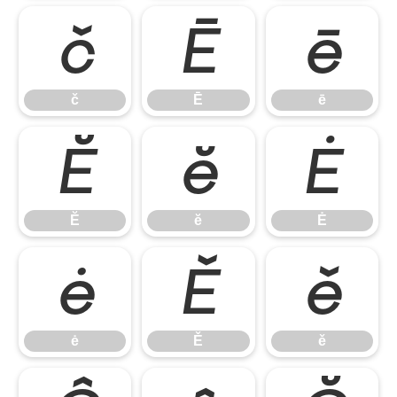
č
Ē
ē
č
Ē
ē
Ĕ
ĕ
Ė
Ĕ
ĕ
Ė
ė
Ě
ě
ė
Ě
ě