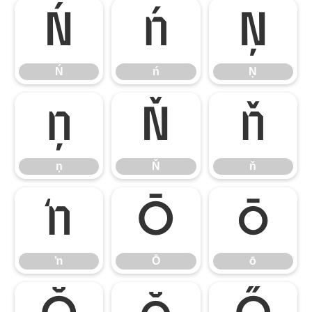
Ń
ń
Ņ
Ń
ń
Ņ
ņ
Ň
ň
ņ
Ň
ň
ŉ
Ō
ō
ŉ
Ō
ō