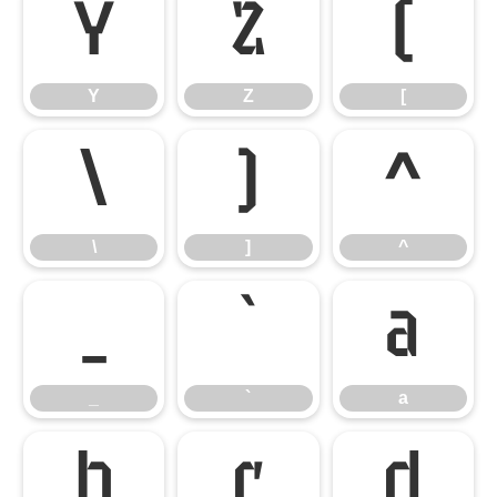
Y
Z
[
Y
Z
[
\
]
^
\
]
^
_
`
a
_
`
a
b
c
d