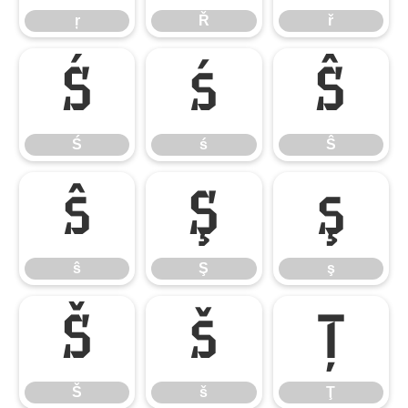
ŗ
Ř
ř
Ś
ś
Ŝ
Ś
ś
Ŝ
ŝ
Ş
ş
ŝ
Ş
ş
Š
š
Ţ
Š
š
Ţ