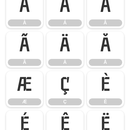
À
Á
Â
À
Á
Â
Ã
Ä
Å
Ã
Ä
Å
Æ
Ç
È
Æ
Ç
È
É
Ê
Ë