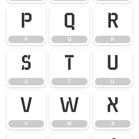
P
Q
R
P
Q
R
S
T
U
S
T
U
V
W
X
V
W
X