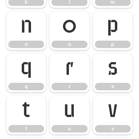
k
l
m
n
o
p
n
o
p
q
r
s
q
r
s
t
u
v
t
u
v