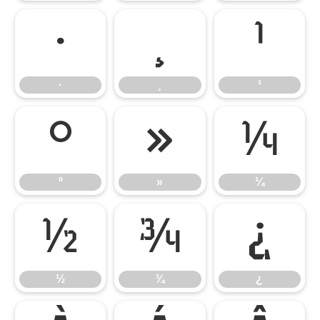
·
¸
¹
·
¸
¹
º
»
¼
º
»
¼
½
¾
¿
½
¾
¿