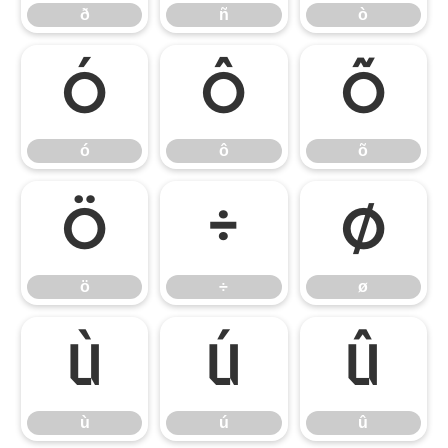
ð
ñ
ò
ó
ô
õ
ó
ô
õ
ö
÷
ø
ö
÷
ø
ù
ú
û
ù
ú
û