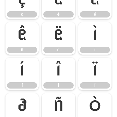
ç
è
é
ê
ë
ì
ê
ë
ì
í
î
ï
í
î
ï
ð
ñ
ò