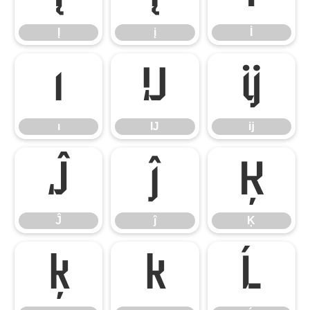
Į
į
İ
ı
Ĳ
ĳ
ı
Ĳ
ĳ
Ĵ
ĵ
Ķ
Ĵ
ĵ
Ķ
ķ
ĸ
Ĺ