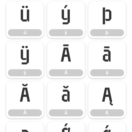
ü
ý
þ
ü
ý
þ
ÿ
Ā
ā
ÿ
Ā
ā
Ă
ă
Ą
Ă
ă
Ą