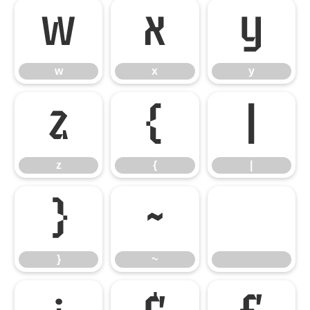
w
x
y
w
x
y
z
{
|
z
{
|
}
~
}
~