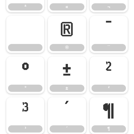
ª
«
¬
®
¯
®
¯
°
±
²
°
±
²
³
´
¶
³
´
¶