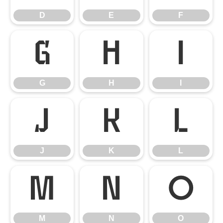
D
E
F
G
H
I
G
H
I
J
K
L
J
K
L
M
N
O
M
N
O