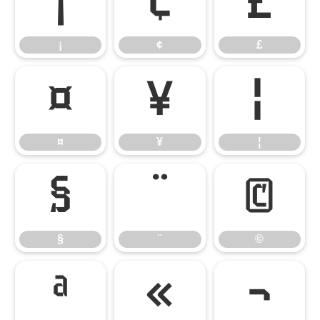
¡
¢
£
¡
¢
£
¤
¥
¦
¤
¥
¦
§
¨
©
§
¨
©
ª
«
¬