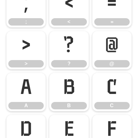
;
<
=
;
<
=
>
?
@
>
?
@
A
B
C
A
B
C
D
E
F