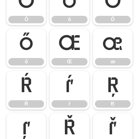
Ŏ
ŏ
Ő
Ŏ
ŏ
Ő
ő
Œ
œ
ő
Œ
œ
Ŕ
ŕ
Ŗ
Ŕ
ŕ
Ŗ
ŗ
Ř
ř