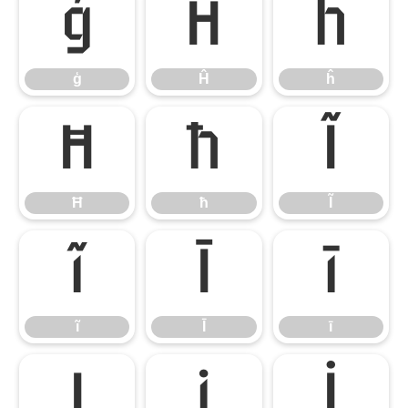
ģ
Ĥ
ĥ
ģ
Ĥ
ĥ
Ħ
ħ
Ĩ
Ħ
ħ
Ĩ
ĩ
Ī
ī
ĩ
Ī
ī
Į
į
İ