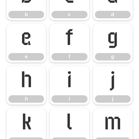
b
c
d
e
f
g
e
f
g
h
i
j
h
i
j
k
l
m