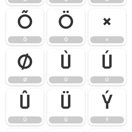
Õ
Ö
×
Õ
Ö
×
Ø
Ù
Ú
Ø
Ù
Ú
Û
Ü
Ý
Û
Ü
Ý