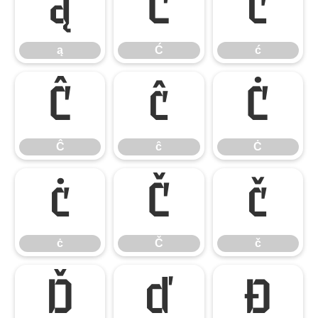
ą
Ć
ć
ą
Ć
ć
Ĉ
ĉ
Ċ
Ĉ
ĉ
Ċ
ċ
Č
č
ċ
Č
č
Ď
ď
Đ