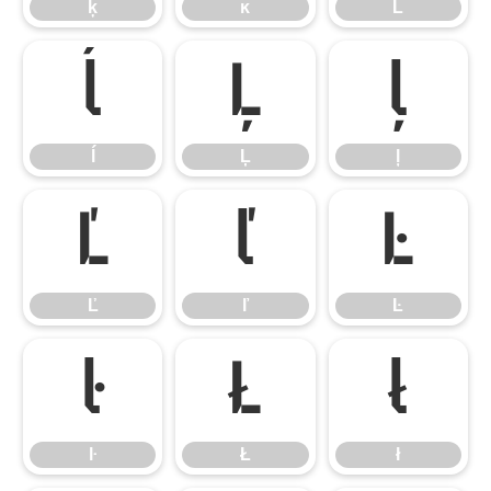
ķ
ĸ
Ĺ
ĺ
Ļ
ļ
ĺ
Ļ
ļ
Ľ
ľ
Ŀ
Ľ
ľ
Ŀ
ŀ
Ł
ł
ŀ
Ł
ł