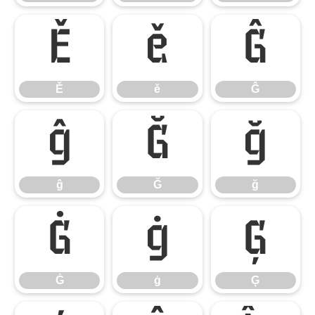
Ě
ě
Ĝ
Ě
ě
Ĝ
ĝ
Ğ
ğ
ĝ
Ğ
ğ
Ġ
ġ
Ģ
Ġ
ġ
Ģ