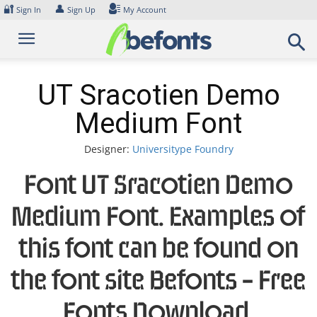
Skip
🔐
👤
Sign In
Sign Up
My Account
to
content
UT Sracotien Demo
Medium Font
Designer:
Universitype Foundry
Font UT Sracotien Demo
Medium Font. Examples of
this font can be found on
the font site Befonts – Free
Fonts Download,