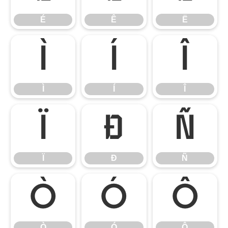
É
Ê
Ë
Ì
Í
Î
Ì
Í
Î
Ï
Ð
Ñ
Ï
Ð
Ñ
Ò
Ó
Ô
Ò
Ó
Ô