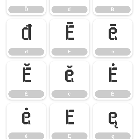
Ď
ď
Đ
đ
Ē
ē
đ
Ē
ē
Ĕ
ĕ
Ė
Ĕ
ĕ
Ė
ė
Ę
ę
ė
Ę
ę