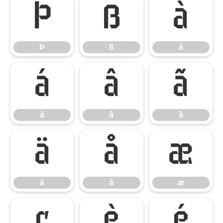
Þ
ß
à
Þ
ß
à
á
â
ã
á
â
ã
ä
å
æ
ä
å
æ
ç
è
é