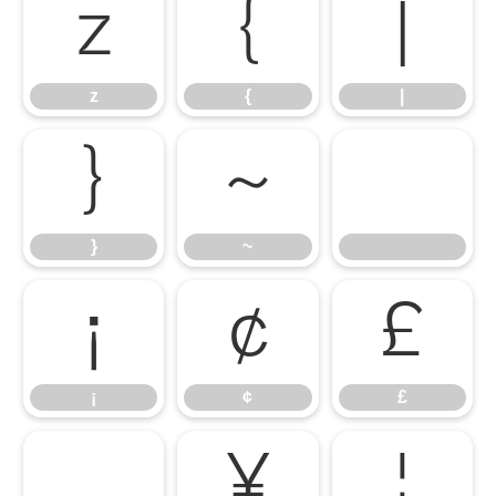
z
{
|
z
{
|
}
~
}
~
¡
¢
£
¡
¢
£
¤
¥
¦