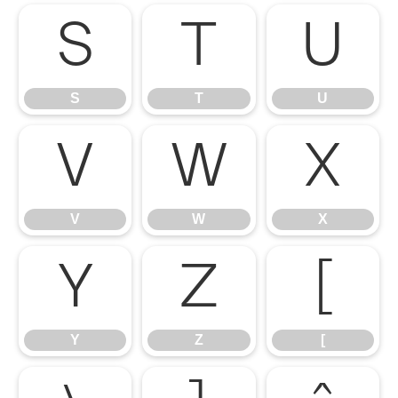
S
T
U
S
T
U
V
W
X
V
W
X
Y
Z
[
Y
Z
[