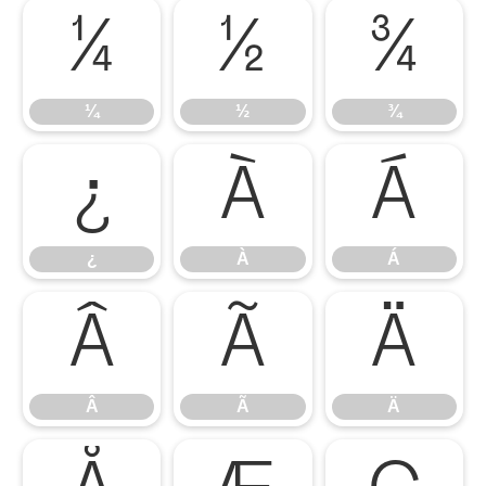
¼
½
¾
¼
½
¾
¿
À
Á
¿
À
Á
Â
Ã
Ä
Â
Ã
Ä