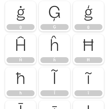
ġ
Ģ
ģ
ġ
Ģ
ģ
Ĥ
ĥ
Ħ
Ĥ
ĥ
Ħ
ħ
Ĩ
ĩ
ħ
Ĩ
ĩ