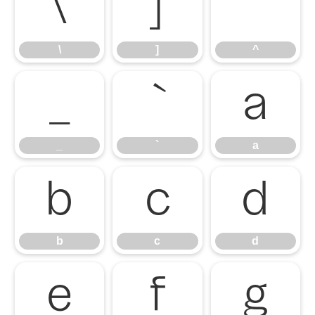
\
]
^
\
]
^
_
`
a
_
`
a
b
c
d
b
c
d
e
f
g