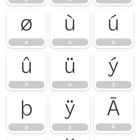
ø
ù
ú
ø
ù
ú
û
ü
ý
û
ü
ý
þ
ÿ
Ā
þ
ÿ
Ā