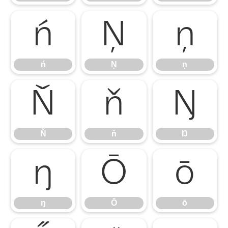
ń
Ņ
ņ
ń
Ņ
ņ
Ň
ň
Ŋ
Ň
ň
Ŋ
ŋ
Ō
ō
ŋ
Ō
ō