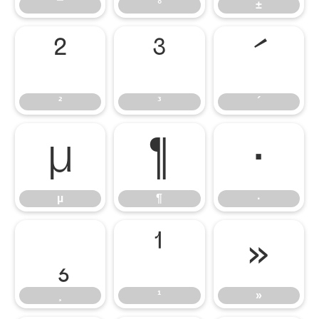
¯
°
±
²
³
´
²
³
´
µ
¶
·
µ
¶
·
¸
¹
»
¸
¹
»