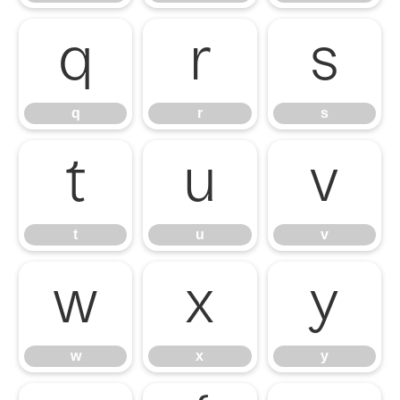
q
r
s
q
r
s
t
u
v
t
u
v
w
x
y
w
x
y