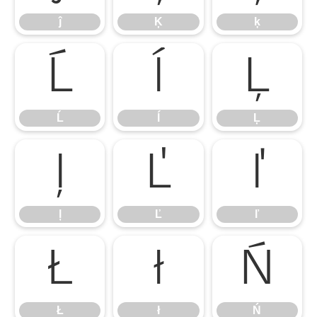
ĵ
Ķ
ķ
Ĺ
ĺ
Ļ
Ĺ
ĺ
Ļ
ļ
Ľ
ľ
ļ
Ľ
ľ
Ł
ł
Ń
Ł
ł
Ń