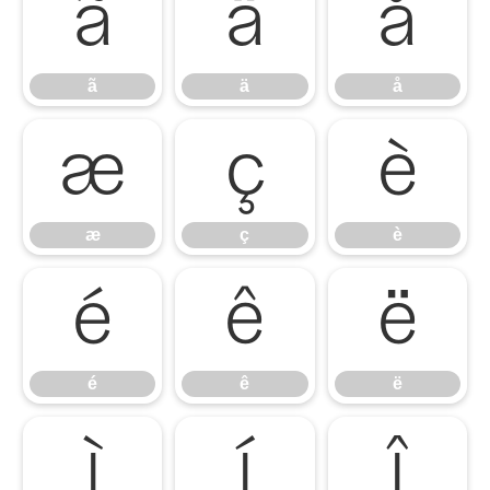
ã
ä
å
ã
ä
å
æ
ç
è
æ
ç
è
é
ê
ë
é
ê
ë
ì
í
î