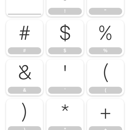
!
"
#
$
%
#
$
%
&
'
(
&
'
(
)
*
+
)
*
+