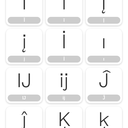
Ī
ī
Į
Ī
ī
Į
į
İ
ı
į
İ
ı
Ĳ
ĳ
Ĵ
Ĳ
ĳ
Ĵ
ĵ
Ķ
ķ