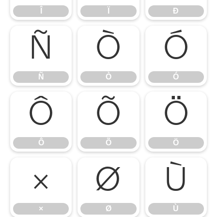
Î
Ï
Ð
Ñ
Ò
Ó
Ñ
Ò
Ó
Ô
Õ
Ö
Ô
Õ
Ö
×
Ø
Ù
×
Ø
Ù