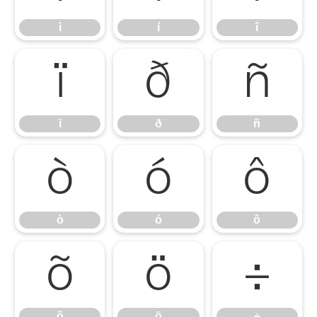
ì
í
î
ï
ð
ñ
ï
ð
ñ
ò
ó
ô
ò
ó
ô
õ
ö
÷
õ
ö
÷