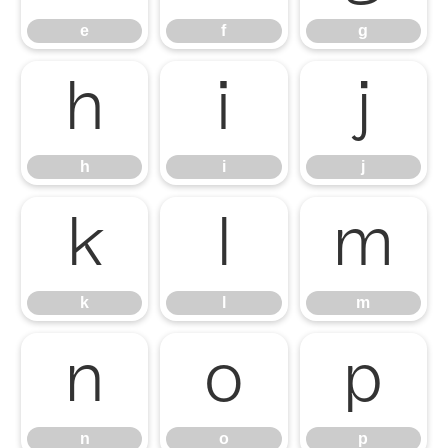
e
f
g
h
i
j
h
i
j
k
l
m
k
l
m
n
o
p
n
o
p