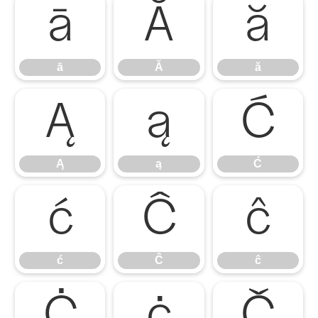
ā
Ă
ă
ā
Ă
ă
Ą
ą
Ć
Ą
ą
Ć
ć
Ĉ
ĉ
ć
Ĉ
ĉ
Ċ
ċ
Č