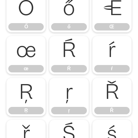
Ő
ő
Œ
Ő
ő
Œ
œ
Ŕ
ŕ
œ
Ŕ
ŕ
Ŗ
ŗ
Ř
Ŗ
ŗ
Ř
ř
Ś
ś