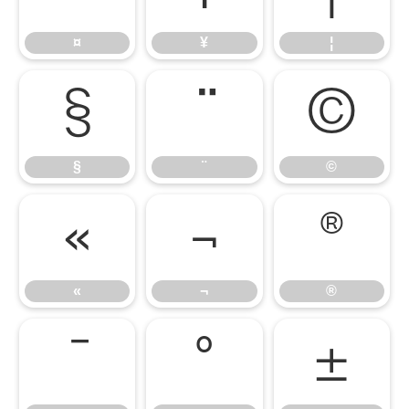
¤
¥
¦
§
¨
©
§
¨
©
«
¬
®
«
¬
®
¯
°
±