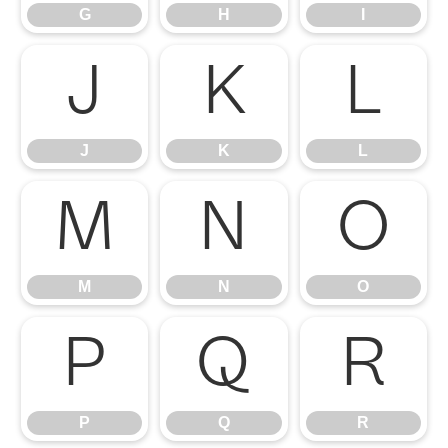
G
H
I
J
K
L
J
K
L
M
N
O
M
N
O
P
Q
R
P
Q
R