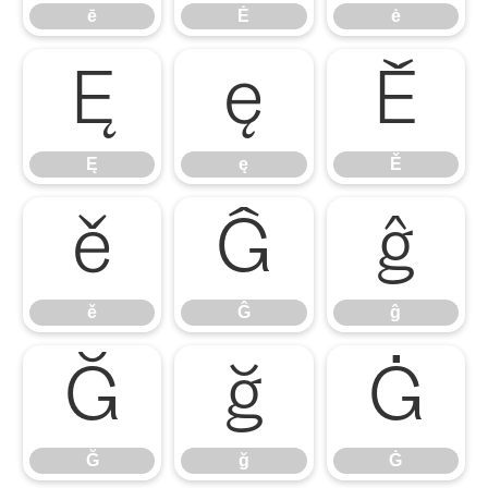
ē
Ė
ė
Ę
ę
Ě
Ę
ę
Ě
ě
Ĝ
ĝ
ě
Ĝ
ĝ
Ğ
ğ
Ġ
Ğ
ğ
Ġ