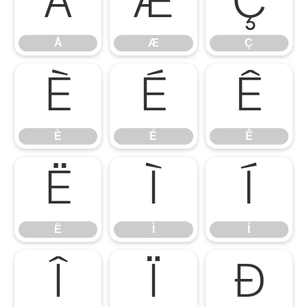
Å
Æ
Ç
Å
Æ
Ç
È
É
Ê
È
É
Ê
Ë
Ì
Í
Ë
Ì
Í
Î
Ï
Ð