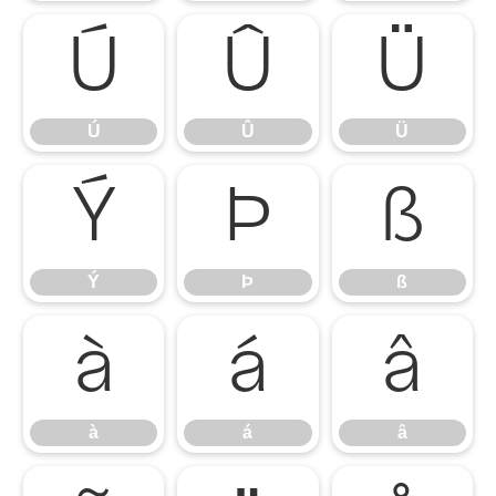
Ú
Û
Ü
Ú
Û
Ü
Ý
Þ
ß
Ý
Þ
ß
à
á
â
à
á
â