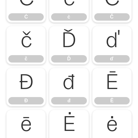
Ċ
ċ
Č
č
Ď
ď
č
Ď
ď
Đ
đ
Ē
Đ
đ
Ē
ē
Ė
ė