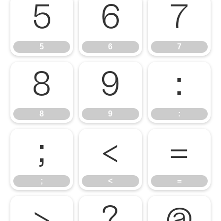
5
6
7
5
6
7
8
9
:
8
9
:
;
<
=
;
<
=
>
?
@