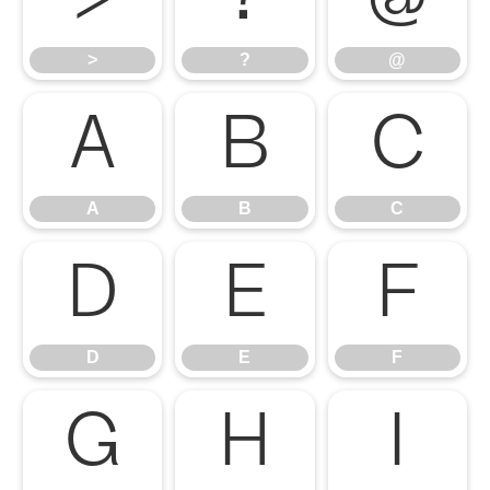
>
?
@
A
B
C
A
B
C
D
E
F
D
E
F
G
H
I