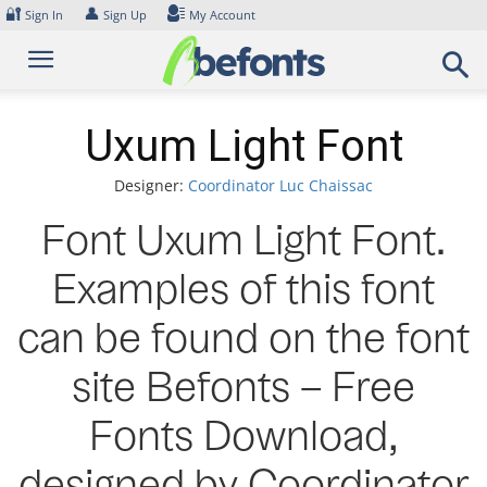
Skip
🔐
👤
Sign In
Sign Up
My Account
to
content
Uxum Light Font
Designer:
Coordinator Luc Chaissac
Font Uxum Light Font.
Examples of this font
can be found on the font
site Befonts – Free
Fonts Download,