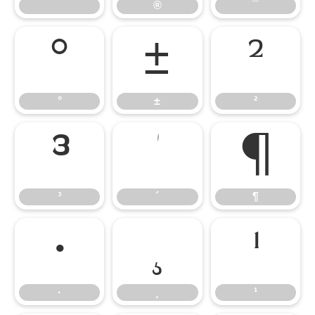
®
¯
°
±
²
°
±
²
³
´
¶
³
´
¶
·
¸
¹
·
¸
¹