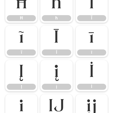
Ħ
ħ
Ĩ
Ħ
ħ
Ĩ
ĩ
Ī
ī
ĩ
Ī
ī
Į
į
İ
Į
į
İ
ı
Ĳ
ĳ