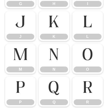
G
H
I
J
K
L
J
K
L
M
N
O
M
N
O
P
Q
R
P
Q
R