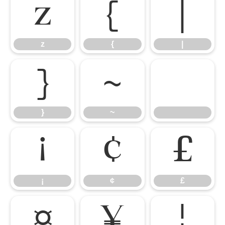
z
{
|
z
{
|
}
~
}
~
¡
¢
£
¡
¢
£
¤
¥
¦