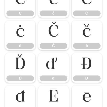
Ĉ
ĉ
Ċ
Ĉ
ĉ
Ċ
ċ
Č
č
ċ
Č
č
Ď
ď
Đ
Ď
ď
Đ
đ
Ē
ē