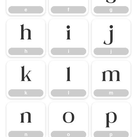
e
f
g
h
i
j
h
i
j
k
l
m
k
l
m
n
o
p
n
o
p