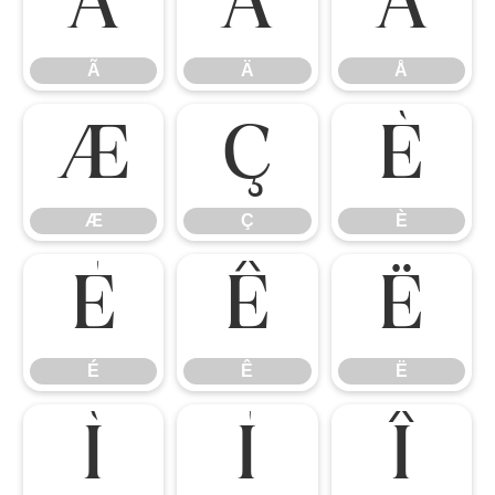
Ã
Ä
Å
Ã
Ä
Å
Æ
Ç
È
Æ
Ç
È
É
Ê
Ë
É
Ê
Ë
Ì
Í
Î