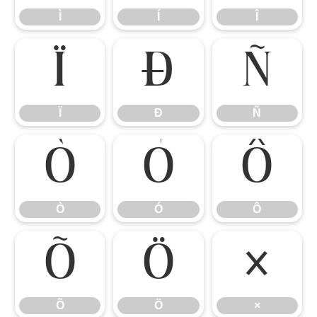
Ì
Í
Î
Ï
Ð
Ñ
Ï
Ð
Ñ
Ò
Ó
Ô
Ò
Ó
Ô
Õ
Ö
×
Õ
Ö
×