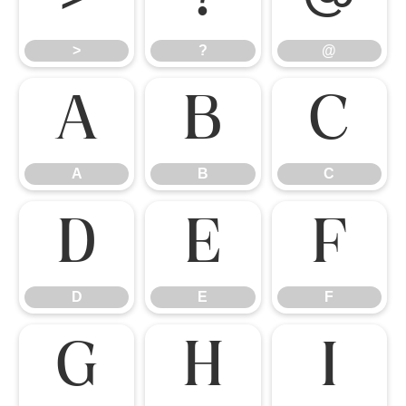
>
?
@
>
?
@
A
B
C
A
B
C
D
E
F
D
E
F
G
H
I