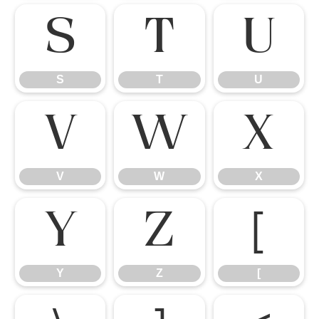
S
T
U
S
T
U
V
W
X
V
W
X
Y
Z
[
Y
Z
[