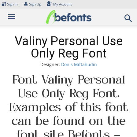
Skip
🔐
👤
Sign In
Sign Up
My Account
to
content
Valiny Personal Use
Only Reg Font
Designer:
Donis Miftahudin
Font Valiny Personal
Use Only Reg Font.
Examples of this font
can be found on the
font site Befonts –