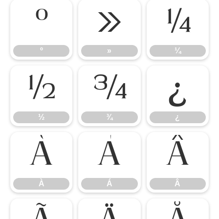
º
»
¼
º
»
¼
½
¾
¿
½
¾
¿
À
Á
Â
À
Á
Â