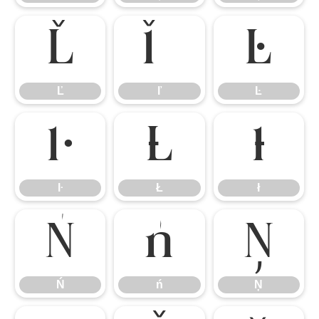
Ľ
ľ
Ŀ
Ľ
ľ
Ŀ
ŀ
Ł
ł
ŀ
Ł
ł
Ń
ń
Ņ
Ń
ń
Ņ