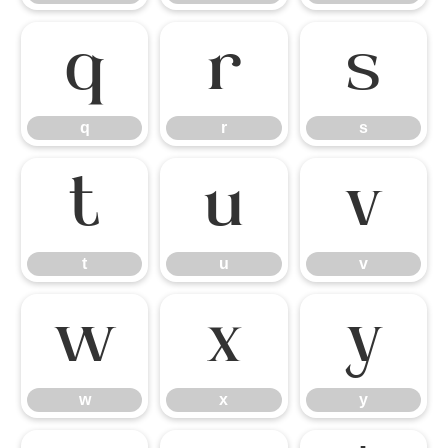
q
r
s
q
r
s
t
u
v
t
u
v
w
x
y
w
x
y