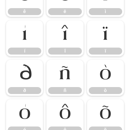
ê
ë
ì
í
î
ï
í
î
ï
ð
ñ
ò
ð
ñ
ò
ó
ô
õ
ó
ô
õ