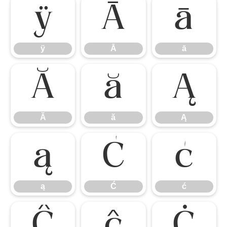
ÿ
Ā
ā
ÿ
Ā
ā
Ă
ă
Ą
Ă
ă
Ą
ą
Ć
ć
ą
Ć
ć