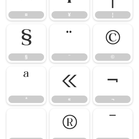
¤
¥
¦
§
¨
©
§
¨
©
ª
«
¬
ª
«
¬
®
¯