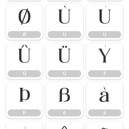
Ø
Ù
Ú
Ø
Ù
Ú
Û
Ü
Ý
Û
Ü
Ý
Þ
ß
à
Þ
ß
à