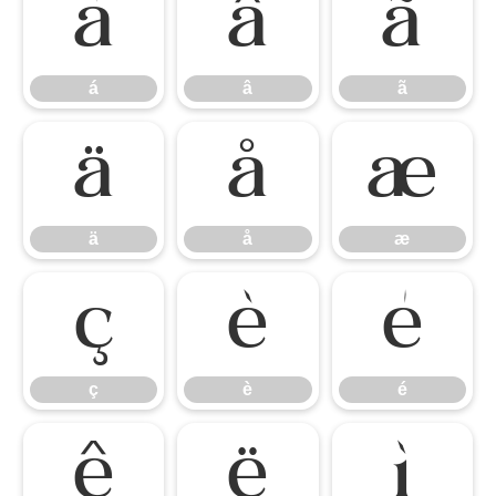
á
â
ã
á
â
ã
ä
å
æ
ä
å
æ
ç
è
é
ç
è
é
ê
ë
ì