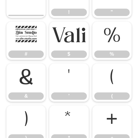
!
"
#
$
%
#
$
%
&
'
(
&
'
(
)
*
+
)
*
+