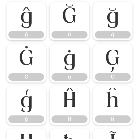
ĝ
Ğ
ğ
ĝ
Ğ
ğ
Ġ
ġ
Ģ
Ġ
ġ
Ģ
ģ
Ĥ
ĥ
ģ
Ĥ
ĥ