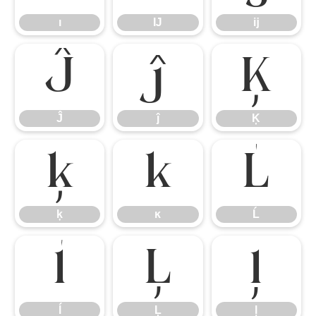
ı
Ĳ
ĳ
Ĵ
ĵ
Ķ
Ĵ
ĵ
Ķ
ķ
ĸ
Ĺ
ķ
ĸ
Ĺ
ĺ
Ļ
ļ
ĺ
Ļ
ļ