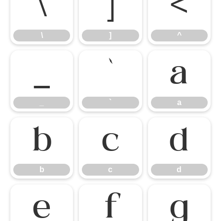
\
]
^
\
]
^
_
`
a
_
`
a
b
c
d
b
c
d
e
f
g