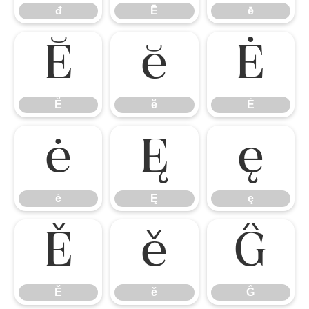
đ
Ē
ē
Ĕ
ĕ
Ė
Ĕ
ĕ
Ė
ė
Ę
ę
ė
Ę
ę
Ě
ě
Ĝ
Ě
ě
Ĝ