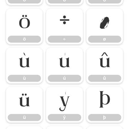
ö
÷
ø
ö
÷
ø
ù
ú
û
ù
ú
û
ü
ý
þ
ü
ý
þ